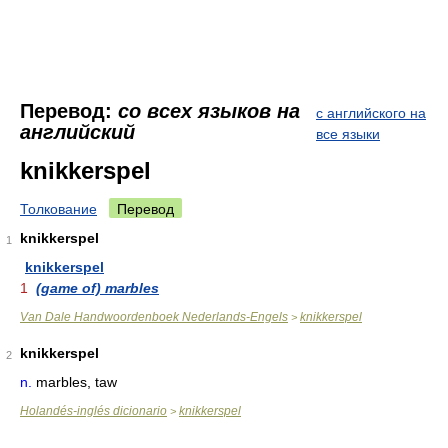
Перевод:
со всех языков на
с английского на
английский
все языки
knikkerspel
Толкование
Перевод
knikkerspel
1
knikkerspel
1
(game of) marbles
Van Dale Handwoordenboek Nederlands-Engels
knikkerspel
>
knikkerspel
2
n.
marbles, taw
Holandés-inglés dicionario
knikkerspel
>