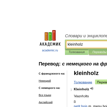
Словари и энциклоп
academic.ru
Толкования
Переводы
Перевод:
с немецкого на ф
kleinholz
С французского на:
Немецкий
Толкование
Перев
С немецкого на:
Kleinholz
1
Все языки
'
klaɪnhɔlts
n
Английский
petit
bois
m
,
menu
bo