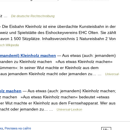
lz
…
Die
deutsche
Rechtschreibung
—
Die
Eisbahn
Kleinholz
ist
eine
überdachte
Kunsteisbahn
in
der
weiz
und
Spielstätte
des
Eishockeyvereins
EHC
Olten
.
Sie
zählt
davon
1
500
Sitzplätze
.
Inhaltsverzeichnis
1
Natureisbahn
2
Von
sch
Wikipedia
emandem
\)
Kleinholz
machen
—
Aus
etwas
(
auch:
jemandem
)
manden
zu
Kleinholz
machen
»
Aus
etwas
Kleinholz
machen
«
rümmern
«
:
In
seiner
Wut
machte
er
Kleinholz
aus
dem
aus
jemandem
Kleinholz
macht
oder
jemanden
zu
… …
Universal
-
olz
machen
—
Aus
etwas
(
auch:
jemandem
)
Kleinholz
machen
;
z
machen
»
Aus
etwas
Kleinholz
machen
«
bedeutet
»
etwas
ner
Wut
machte
er
Kleinholz
aus
dem
Fernsehapparat
.
Wer
aus
macht
oder
jemanden
zu
… …
Universal
-
Lexikon
ка
,
Реклама на сайте