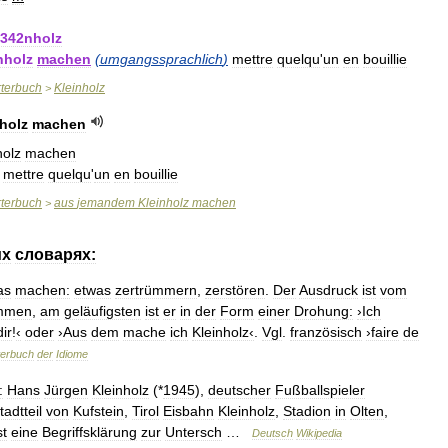
342nholz
nholz
machen
(
umgangssprachlich
)
mettre
quelqu
'
un
en
bouillie
terbuch
Kleinholz
>
holz
machen
holz
machen
mettre
quelqu
'
un
en
bouillie
terbuch
aus
jemandem
Kleinholz
machen
>
их
словарях:
as
machen:
etwas
zertrümmern
,
zerstören
.
Der
Ausdruck
ist
vom
mmen
,
am
geläufigsten
ist
er
in
der
Form
einer
Drohung:
›Ich
dir
!
‹
oder
›Aus
dem
mache
ich
Kleinholz‹
.
Vgl
.
französisch
›faire
de
erbuch
der
Idiome
:
Hans
Jürgen
Kleinholz
(*
1945
),
deutscher
Fußballspieler
tadtteil
von
Kufstein
,
Tirol
Eisbahn
Kleinholz
,
Stadion
in
Olten
,
st
eine
Begriffsklärung
zur
Untersch
…
Deutsch
Wikipedia