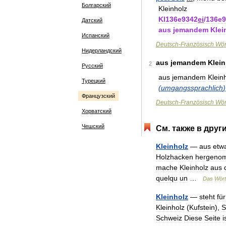
Болгарский
Kleinholz
Kl136e9342
ei
/
136e9
Датский
aus
jemandem
Klei
Испанский
Deutsch
-
Französisch
Wör
Нидерландский
aus
jemandem
Klein
2
Русский
aus
jemandem
Klein
Турецкий
(
umgangssprachlich
)
Французский
Deutsch
-
Französisch
Wör
Хорватский
Чешский
См
.
также
в
друг
Kleinholz
—
aus
etw
Holzhacken
hergeno
mache
Kleinholz
aus
quelqu
un
…
Das
Wört
Kleinholz
—
steht
für
Kleinholz
(
Kufstein
),
S
Schweiz
Diese
Seite
i