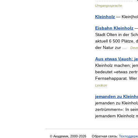
Umgangssprache
Kleinholz
—
Klein
|
ho
Eisbahn
Kleinholz
Stadt
Olten
in
der
Sch
aktuell
6
500
Plätze
,
der
Natur
zur
…
Deut
Aus
etwas
\(
auch:
j
Kleinholz
machen
;
je
bedeutet
»
etwas
zert
Fernsehapparat
.
Wer
Lexikon
jemanden
zu
Kleinh
jemanden
zu
Kleinhol
zertrümmern
«
:
In
sei
jemandem
Kleinholz
© Академик, 2000-2026
Обратная связь:
Техподдерж