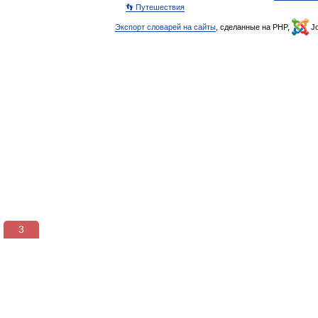
👣 Путешествия
Экспорт словарей на сайты
, сделанные на PHP,
Jo
3