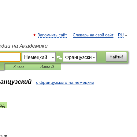
Запомнить сайт
Словарь на свой сайт
RU
едии на Академике
Найти!
Книги
Игры ⚽
ранцузский
с французского на немецкий
од
is
m