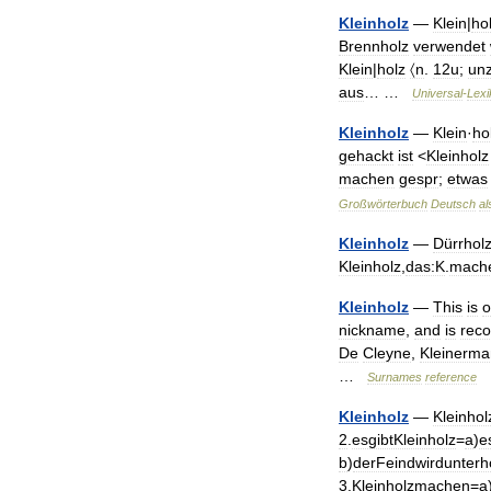
Kleinholz
—
Klein
|
ho
Brennholz
verwendet
Klein
|
holz
〈n
.
12u
;
un
aus
… …
Universal
-
Lexi
Kleinholz
—
Klein
·
ho
gehackt
ist
<
Kleinholz
machen
gespr
;
etwas
Großwörterbuch
Deutsch
al
Kleinholz
—
Dürrhol
Kleinholz
,
das:K
.
mach
Kleinholz
—
This
is
o
nickname
,
and
is
rec
De
Cleyne
,
Kleinerm
…
Surnames
reference
Kleinholz
—
Kleinhol
2
.
esgibtKleinholz
=
a
)
e
b
)
derFeindwirdunter
3
.
Kleinholzmachen
=
a