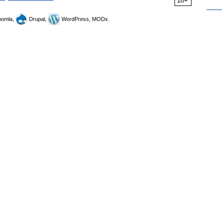
18+
omla,
Drupal,
WordPress, MODx.