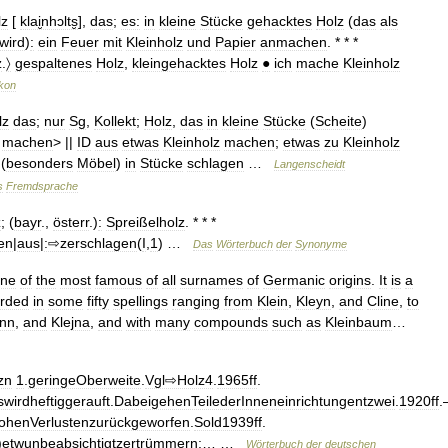
lz
[
klai̮nhɔlts̮
],
das
;
es:
in
kleine
Stücke
gehacktes
Holz
(
das
als
wird
)
:
ein
Feuer
mit
Kleinholz
und
Papier
anmachen
. * * *
z
.
〉
gespaltenes
Holz
,
kleingehacktes
Holz
●
ich
mache
Kleinholz
kon
lz
das
;
nur
Sg
,
Kollekt
;
Holz
,
das
in
kleine
Stücke
(
Scheite
)
machen
> ||
ID
aus
etwas
Kleinholz
machen
;
etwas
zu
Kleinholz
(
besonders
Möbel
)
in
Stücke
schlagen
…
Langenscheidt
s
Fremdsprache
z
; (
bayr
.,
österr
.)
:
Spreißelholz
. * * *
en
|
aus
|
:⇨zerschlagen
(
I
,
1
) …
Das
Wörterbuch
der
Synonyme
ne
of
the
most
famous
of
all
surnames
of
Germanic
origins
.
It
is
a
orded
in
some
fifty
spellings
ranging
from
Klein
,
Kleyn
,
and
Cline
,
to
ann
,
and
Klejna
,
and
with
many
compounds
such
as
Kleinbaum
…
zn
1
.
geringeOberweite
.
Vgl⇨Holz4
.
1965ff
.
swirdheftiggerauft
.
DabeigehenTeilederInneneinrichtungentzwei
.
1920ff
.
hohenVerlustenzurückgeworfen
.
Sold1939ff
.
)
etwunbeabsichtigtzertrümmern
;… …
Wörterbuch
der
deutschen