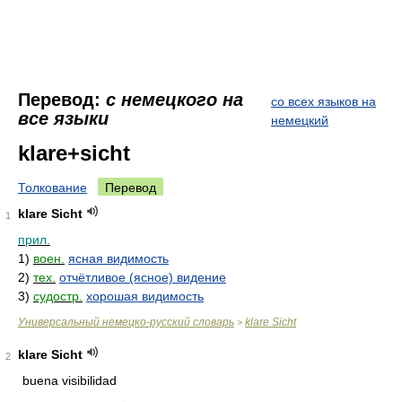
Перевод:
с немецкого на
со всех языков на
все языки
немецкий
klare+sicht
Толкование
Перевод
klare Sicht
1
прил.
1)
воен.
ясная видимость
2)
тех.
отчётливое (ясное) видение
3)
судостр.
хорошая видимость
Универсальный немецко-русский словарь
klare Sicht
>
klare Sicht
2
buena visibilidad