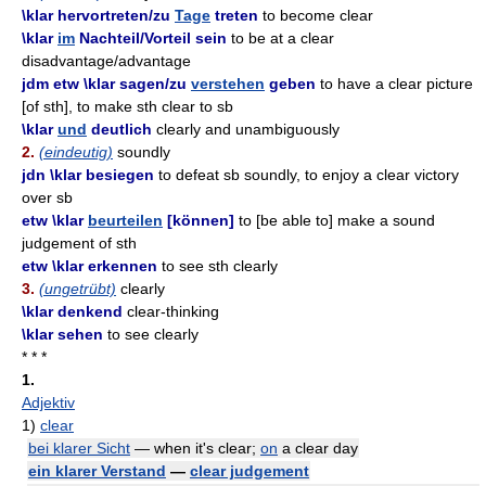
\klar hervortreten/zu
Tage
treten
to become clear
\klar
im
Nachteil/Vorteil sein
to be at a clear
disadvantage/advantage
jdm etw \klar sagen/zu
verstehen
geben
to have a clear picture
[of sth], to make sth clear to sb
\klar
und
deutlich
clearly and unambiguously
2.
(eindeutig)
soundly
jdn \klar besiegen
to defeat sb soundly, to enjoy a clear victory
over sb
etw \klar
beurteilen
[können]
to [be able to] make a sound
judgement of sth
etw \klar erkennen
to see sth clearly
3.
(ungetrübt)
clearly
\klar denkend
clear-thinking
\klar sehen
to see clearly
* * *
1.
Adjektiv
1)
clear
bei klarer Sicht
— when it's clear;
on
a clear day
ein klarer Verstand
—
clear judgement