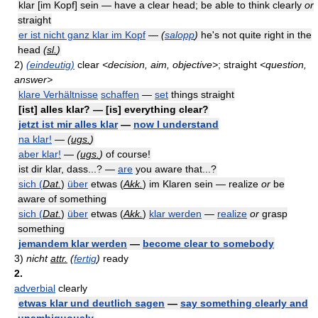
klar [im Kopf] sein — have a clear head; be able to think clearly
or
straight
er ist nicht ganz klar im Kopf
—
(
salopp
)
he's not quite right in the
head
(
sl.
)
2)
(eindeutig)
clear
<decision, aim, objective>
; straight
<question,
answer>
klare Verhältnisse
schaffen
—
set
things straight
[ist] alles klar? — [is] everything clear?
jetzt ist mir alles klar
—
now I understand
na klar!
—
(
ugs.
)
aber klar!
—
(
ugs.
)
of course!
ist dir klar, dass...? —
are
you aware that...?
sich (
Dat.
)
über
etwas (
Akk.
) im Klaren sein — realize
or
be
aware of something
sich (
Dat.
)
über
etwas (
Akk.
)
klar werden
—
realize
or
grasp
something
jemandem klar werden
—
become clear to somebody
3)
nicht
attr.
(
fertig
)
ready
2.
adverbial
clearly
etwas klar und deutlich sagen
—
say something clearly and