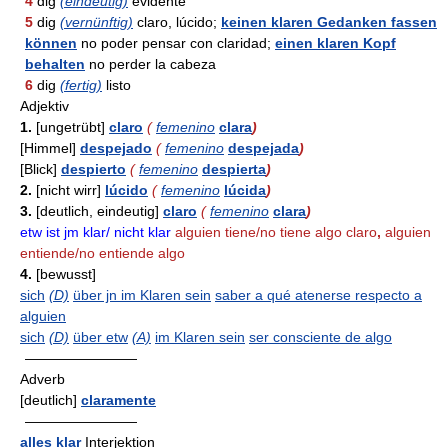
4
dig
(eindeutig)
evidente
5
dig
(vernünftig)
claro, lúcido;
keinen klaren Gedanken fassen
können
no poder pensar con claridad;
einen klaren Kopf
behalten
no perder la cabeza
6
dig
(fertig)
listo
Adjektiv
1.
[ungetrübt]
claro
(
femenino
clara
)
[Himmel]
despejado
(
femenino
despejada
)
[Blick]
despierto
(
femenino
despierta
)
2.
[nicht wirr]
lúcido
(
femenino
lúcida
)
3.
[deutlich, eindeutig]
claro
(
femenino
clara
)
etw ist jm klar/ nicht klar
alguien tiene/no tiene algo claro
,
alguien
entiende/no entiende algo
4.
[bewusst]
sich
(D)
über jn im Klaren sein
saber a qué atenerse respecto a
alguien
sich
(D)
über etw
(A)
im Klaren sein
ser consciente de algo
————————
Adverb
[deutlich]
claramente
————————
alles klar
Interjektion