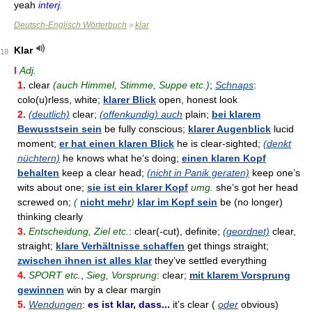
yeah
interj.
Deutsch-Englisch Wörterbuch
klar
>
Klar
18
I
Adj.
1.
clear
(auch Himmel, Stimme, Suppe etc.)
;
Schnaps
:
colo(u)rless, white;
klarer Blick
open, honest look
2.
(deutlich)
clear;
(offenkundig) auch
plain;
bei klarem
Bewusstsein sein
be fully conscious;
klarer Augenblick
lucid
moment;
er hat einen klaren Blick
he is clear-sighted;
(denkt
nüchtern)
he knows what he’s doing;
einen klaren Kopf
behalten
keep a clear head;
(nicht in Panik geraten)
keep one’s
wits about one;
sie ist ein klarer Kopf
umg.
she’s got her head
screwed on;
(
nicht mehr
)
klar im Kopf sein
be (no longer)
thinking clearly
3.
Entscheidung, Ziel etc.
: clear(-cut), definite;
(geordnet)
clear,
straight;
klare Verhältnisse schaffen
get things straight;
zwischen ihnen ist alles klar
they’ve settled everything
4.
SPORT etc.
,
Sieg, Vorsprung
: clear;
mit klarem Vorsprung
gewinnen
win by a clear margin
5.
Wendungen
:
es ist klar, dass...
it’s clear (
oder
obvious)