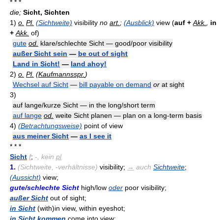
* * *
die;
Sicht, Sichten
1)
o.
Pl.
(Sichtweite)
visibility
no
art.
;
(Ausblick)
view (
auf +
Akk.
,
in
+
Akk.
of)
gute
od.
klare/schlechte Sicht — good/poor visibility
außer Sicht sein
—
be out of sight
Land in Sicht!
—
land ahoy!
2)
o.
Pl.
(
Kaufmannsspr.
)
Wechsel auf Sicht
—
bill payable on demand
or
at sight
3)
auf lange/kurze Sicht — in the long/short term
auf lange
od.
weite Sicht planen — plan on a long-term basis
4)
(Betrachtungsweise)
point of view
aus meiner Sicht
—
as I see it
* * *
Sicht
f
;
-
, kein
pl
1.
(Sichtweite, -verhältnisse)
visibility;
→
auch
Sichtweite
;
(Aussicht)
view;
gute/schlechte Sicht
high/low
oder
poor visibility;
außer Sicht
out of sight;
in Sicht
(with)in view, within eyeshot;
in Sicht kommen
come into view;