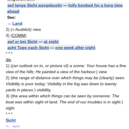
auf lange Sicht ausgebucht
—
fully booked for a long time
ahead
See:
→
Land
2)
(= Ausblick)
view
3)
(
COMM
)
auf or bei Sicht
—
at sight
acht Tage nach Sicht
—
one week after sight
* * *
die
1)
(
(an outlook on to, or picture of) a scene: Your house has a fine
view of the hills; He painted a view of the harbour.
)
view
2)
(
the range of distance over which things may be (clearly) seen:
Visibility is poor today; Visibility in the fog was down to twenty
yards in places.
)
visibility
3)
(
the area within which things can be seen by someone: The
boat was within sight of land; The end of our troubles is in sight.
)
sight
* * *
Sicht
<-, -en>