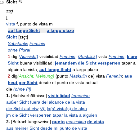
Sicht
10
zɪçt
f
vista
f
, punto de vista
m
auf lange Sicht
—
a largo plazo
Sicht
[zɪçt]
Substantiv
Feminin
ohne Plural
1
dig
(Aussicht)
visibilidad
Feminin
;
(Ausblick)
vista
Feminin
;
klare
Sicht
buena visibilidad;
jemandem die Sicht versperren
tapar a
alguien la vista;
auf lange Sicht
a largo plazo
2
dig
(Ansicht, Meinung)
(punto
Maskulin
de) vista
Feminin
;
aus
heutiger Sicht
desde el punto de vista actual
die
(ohne Pl)
1.
[Sichtverhältnisse]
visibilidad
femenino
außer Sicht
fuera del alcance de la vista
die Sicht auf etw
(A)
la(s) vista(s) de algo
jm die Sicht versperren
tapar la vista a alguien
2.
[Betrachtungsweise]
punto
masculino
de vista
aus meiner Sicht
desde mi punto de vista
————————