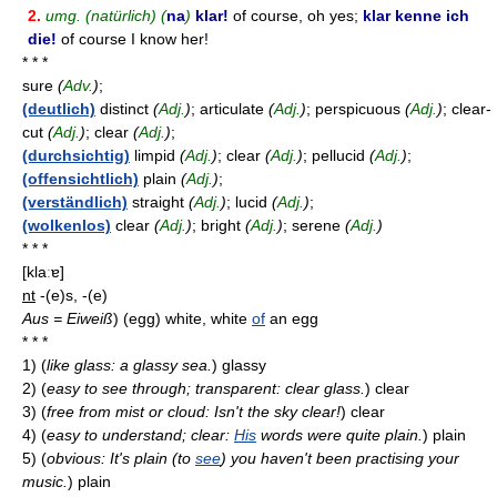
2.
umg. (natürlich)
(
na
)
klar!
of course, oh yes;
klar kenne ich
die!
of course I know her!
* * *
sure
(
Adv.
)
;
(deutlich)
distinct
(
Adj.
)
; articulate
(
Adj.
)
; perspicuous
(
Adj.
)
; clear-
cut
(
Adj.
)
; clear
(
Adj.
)
;
(durchsichtig)
limpid
(
Adj.
)
; clear
(
Adj.
)
; pellucid
(
Adj.
)
;
(offensichtlich)
plain
(
Adj.
)
;
(verständlich)
straight
(
Adj.
)
; lucid
(
Adj.
)
;
(wolkenlos)
clear
(
Adj.
)
; bright
(
Adj.
)
; serene
(
Adj.
)
* * *
[klaːɐ]
nt
-(e)s, -(e)
Aus = Eiweiß
) (egg) white, white
of
an egg
* * *
1)
(
like glass: a glassy sea.
)
glassy
2)
(
easy to see through; transparent: clear glass.
)
clear
3)
(
free from mist or cloud: Isn't the sky clear!
)
clear
4)
(
easy to understand; clear:
His
words were quite plain.
)
plain
5)
(
obvious: It's plain (to
see
) you haven't been practising your
music.
)
plain