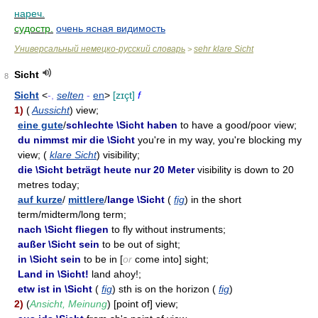
нареч.
судостр.
очень ясная видимость
Универсальный немецко-русский словарь
sehr klare Sicht
>
Sicht
8
Sicht
<
-,
selten
-
en
>
[zɪçt]
f
1)
(
Aussicht
) view;
eine gute
/
schlechte \Sicht haben
to have a good/poor view;
du nimmst mir die \Sicht
you're in my way, you're blocking my
view; (
klare Sicht
) visibility;
die \Sicht beträgt heute nur 20 Meter
visibility is down to 20
metres today;
auf kurze
/
mittlere
/
lange \Sicht
(
fig
) in the short
term/midterm/long term;
nach \Sicht fliegen
to fly without instruments;
außer \Sicht sein
to be out of sight;
in \Sicht sein
to be in [
or
come into] sight;
Land in \Sicht!
land ahoy!;
etw ist in \Sicht
(
fig
) sth is on the horizon (
fig
)
2)
(
Ansicht, Meinung
) [point of] view;