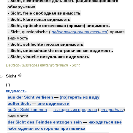
- Sicht, elektronische дальность радиолокационного
обнаружения
- Sicht, freie свободная видимость
- Sicht, klare ясная видимость
- Sicht, optische оптическая (прямая) видимость
- Sicht, quasioptische (
радиолокационная техника
) прямая
видимость
- Sicht, schlechte плохая видимость
- Sicht, unbeschränkte неограниченная видимость
- Sicht, visuelle визуальная видимость
Deutsch-Russisches militärwörterbuch
Sicht
>
Sicht
14
(f)
видимость
aus der Sicht verlieren
—
(по)терять из виду
außer Sicht
—
вне видимости
außer Sicht kommen
—
выходить из пределов
(
за пределы
)
видимости
der Sicht des Feindes entzogen sein
—
находиться вне
наблюдения со стороны противника