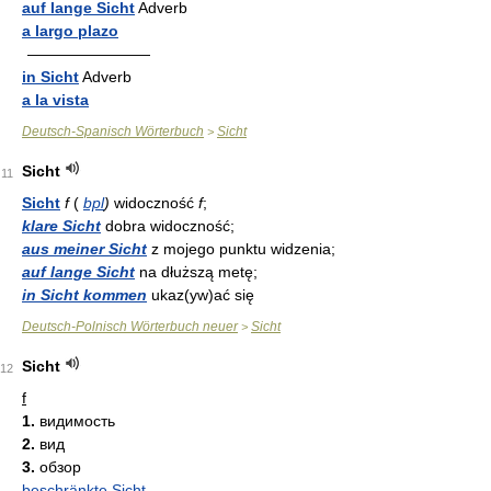
auf lange Sicht
Adverb
a largo plazo
————————
in Sicht
Adverb
a la vista
Deutsch-Spanisch Wörterbuch
Sicht
>
Sicht
11
Sicht
f
(
bpl
)
widoczność
f
;
klare Sicht
dobra widoczność;
aus meiner Sicht
z mojego punktu widzenia;
auf lange Sicht
na dłuższą metę;
in Sicht kommen
ukaz(yw)ać się
Deutsch-Polnisch Wörterbuch neuer
Sicht
>
Sicht
12
f
1.
видимость
2.
вид
3.
обзор
beschränkte Sicht