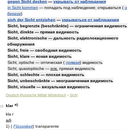
gegen Sicht decken
—
укрывать от наблюдения
in Sicht kommen
— попадать под наблюдение; открываться
(
о
береге
)
sich der Sicht entziehen
—
укрываться от наблюдения
Sicht, begrenzte (beschränkte) — ограниченная видимость
Sicht, direkte — прямая видимость
Sicht, elektronische — дальность радиолокационного
обнаружения
Sicht, freie — свободная видимость
Sicht, klare — ясная видимость
Sicht, optische — оптическая
(
прямая
)
видимость
Sicht, quasioptische —
рлк.
прямая видимость
Sicht, schlechte — плохая видимость
Sicht, unbeschränkte — неограниченная видимость
Sicht, visuelle — визуальная видимость
Deutsch-Russische Militär Wörterbuch
Sicht
>
klar
15
klaːr
adj
1)
(
Flüssigkeit
)
transparente