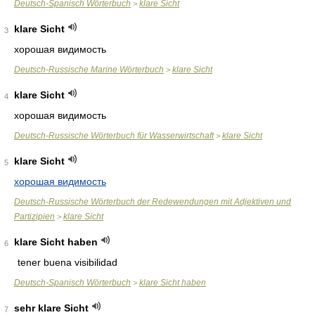
Deutsch-Spanisch Wörterbuch
klare Sicht
>
klare Sicht
3
хорошая видимость
Deutsch-Russische Marine Wörterbuch
klare Sicht
>
klare Sicht
4
хорошая видимость
Deutsch-Russische Wörterbuch für Wasserwirtschaft
klare Sicht
>
klare Sicht
5
хорошая видимость
Deutsch-Russische Wörterbuch der Redewendungen mit Adjektiven und
Partizipien
klare Sicht
>
klare Sicht haben
6
tener buena visibilidad
Deutsch-Spanisch Wörterbuch
klare Sicht haben
>
sehr klare Sicht
7