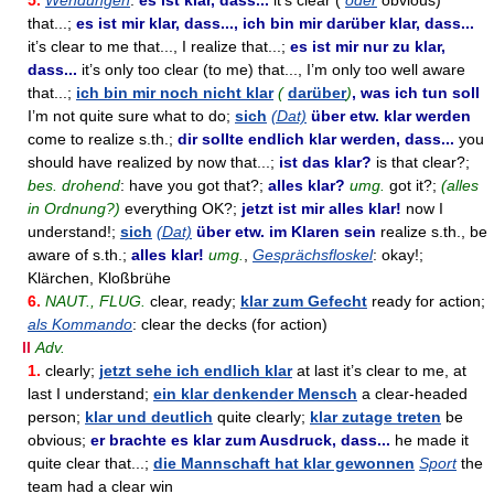
5.
Wendungen
:
es ist klar, dass...
it’s clear (
oder
obvious)
that...;
es ist mir klar, dass..., ich bin mir darüber klar, dass...
it’s clear to me that..., I realize that...;
es ist mir nur zu klar,
dass...
it’s only too clear (to me) that..., I’m only too well aware
that...;
ich bin mir noch nicht klar
(
darüber
)
, was ich tun soll
I’m not quite sure what to do;
sich
(Dat)
über etw. klar werden
come to realize s.th.;
dir sollte endlich klar werden, dass...
you
should have realized by now that...;
ist das klar?
is that clear?;
bes. drohend
: have you got that?;
alles klar?
umg.
got it?;
(alles
in Ordnung?)
everything OK?;
jetzt ist mir alles klar!
now I
understand!;
sich
(Dat)
über etw. im Klaren sein
realize s.th., be
aware of s.th.;
alles klar!
umg.
,
Gesprächsfloskel
: okay!;
Klärchen, Kloßbrühe
6.
NAUT., FLUG.
clear, ready;
klar zum Gefecht
ready for action;
als Kommando
: clear the decks (for action)
II
Adv.
1.
clearly;
jetzt sehe ich endlich klar
at last it’s clear to me, at
last I understand;
ein klar denkender Mensch
a clear-headed
person;
klar und deutlich
quite clearly;
klar zutage treten
be
obvious;
er brachte es klar zum Ausdruck, dass...
he made it
quite clear that...;
die Mannschaft hat klar gewonnen
Sport
the
team had a clear win