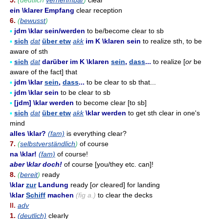
5.
(deutlich
vernehmbar
)
clear
ein \klarer Empfang
clear reception
6.
(
bewusst
)
▪
jdm \klar sein/werden
to be/become clear to sb
▪
sich
dat
über etw
akk
im K \klaren sein
to realize sth, to be
aware of sth
▪
sich
dat
darüber im K \klaren
sein
,
dass
...
to realize [
or
be
aware of the fact] that
▪
jdm \klar
sein
,
dass
...
to be clear to sb that...
▪
jdm \klar sein
to be clear to sb
▪
[jdm] \klar werden
to become clear [to sb]
▪
sich
dat
über etw
akk
\klar werden
to get sth clear in one's
mind
alles \klar?
(fam)
is everything clear?
7.
(
selbstverständlich
)
of course
na \klar!
(fam)
of course!
aber \klar doch!
of course [you/they etc. can]!
8.
(
bereit
)
ready
\klar
zur
Landung
ready [
or
cleared] for landing
\klar
Schiff
machen
(fig a.)
to clear the decks
II.
adv
1.
(deutlich)
clearly