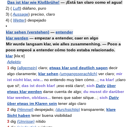
Das ist klar wie Kloßbrühe!
— ¡Está tan claro como el agua!
2)
(
Luft
)
diáfano, puro
3)
(
Aussage
)
preciso, claro
4)
(
Wetter
)
despejado
•
klar sehen (verstehen)
—
entender
klar werden
— empezar a entender, caer en algo
Mir wurde langsam klar, wie alles zusammenhing. — Poco a
poco empecé a entender cómo todo estaba relacionado.
klar
[kla:ɐ]
Adjektiv
1
dig
(allgemein)
claro;
etwas klar und deutlich sagen
decir
algo claramente;
klar sehen
(umgangssprachlich)
ver claro;
mir
ist nicht klar, wie...
no entiendo muy bien cómo...;
na klar!
¡claro
que sí!;
das ist doch klar!
¡eso está claro!;
sich
Dativ
über
etwas klar werden
darse cuenta de algo;
du musst dir darüber
klar werden, ob/dass...
tienes que saber si/que...;
sich
Dativ
über etwas im Klaren sein
tener algo claro
2
dig
(Himmel)
despejado;
(durchsichtig)
transparente;
klare
Sicht haben
tener buena visibilidad
3
dig
(Umrisse)
nítido