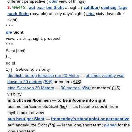
different perspective (
oder
view of things)
3.
WIRTS.
:
auf
oder
bei Sicht
at sight;
(
zahlbar
)
sechzig Tage
nach Sicht
(payable) at sixty days’ sight (
oder
sixty days after
sight)
* * *
die
Sicht
view; visibility; sight; prospect
* * *
Sịcht
[zɪçt]
f
-,
no pl
1)
(= Sehweite)
visibility
die Sicht betrug teilweise nur 20 Meter
—
at times visibility was
down to 20 metres
(Brit)
or meters
(
US
)
eine Sicht von 30 Metern
—
30 metres'
(Brit)
or meters'
(
US
)
visibility
in Sicht sein/kommen — to be in/come into sight
aus meiner/seiner etc Sicht
(
fig
)
— as I see/he sees it, from
my/his point of view
aus heutiger Sicht
—
from today's standpoint or perspective
auf lange/kurze Sicht
(
fig
)
— in the long/short term;
planen
for the
long/short term