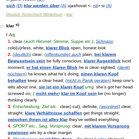
sich
(D)
klar werden über
(A)
ujasňovat <-
nit
> si
(A)
Deutsch-Tschechisch Wörterbuch
klar
>
klar
17
I
Adj.
1.
clear
(auch Himmel, Stimme, Suppe etc.)
;
Schnaps
:
colo(u)rless, white;
klarer Blick
open, honest look
2.
(deutlich)
clear;
(offenkundig) auch
plain;
bei klarem
Bewusstsein sein
be fully conscious;
klarer Augenblick
lucid
moment;
er hat einen klaren Blick
he is clear-sighted;
(denkt
nüchtern)
he knows what he’s doing;
einen klaren Kopf
behalten
keep a clear head;
(nicht in Panik geraten)
keep one’s
wits about one;
sie ist ein klarer Kopf
umg.
she’s got her head
screwed on;
(
nicht mehr
)
klar im Kopf sein
be (no longer)
thinking clearly
3.
Entscheidung, Ziel etc.
: clear(-cut), definite;
(geordnet)
clear,
straight;
klare Verhältnisse schaffen
get things straight;
zwischen ihnen ist alles klar
they’ve settled everything
4.
SPORT etc.
,
Sieg, Vorsprung
: clear;
mit klarem Vorsprung
gewinnen
win by a clear margin