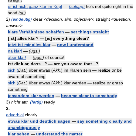
straight
er ist nicht ganz klar im Kopf
—
(salopp)
he's not quite right in the
head
(
sl.
)
2)
(eindeutig)
clear
<decision, aim, objective>
; straight
<question,
answer>
klare Verhältnisse schaffen
—
set things straight
[ist] alles klar? — [is] everything clear?
jetzt ist mir alles klar
—
now I understand
na klar!
—
(
ugs.
)
aber klar!
—
(
ugs.
)
of course!
ist dir klar, dass...? — are you aware that...?
sich (
Dat.
) über etwas (
Akk.
) im Klaren sein — realize
or
be
aware of something
sich (
Dat.
) über etwas (
Akk.
) klar werden — realize
or
grasp
something
jemandem klar werden
—
become clear to somebody
3)
nicht
attr.
(fertig)
ready
2.
adverbial
clearly
etwas klar und deutlich sagen
—
say something clearly and
unambiguously
klar sehen
—
understand the matter