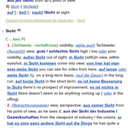
aus jds \Sicht
from sb's point of view
3)
ökon
(
Vorlage
)
auf
[
o
bei
] [
o
nach
]
\Sicht
at sight
Deutsch-Englisch Wörterbuch für Studenten
Sicht
>
Sicht
9
f
;
-
, kein Pl.
1.
(Sichtweite, -verhältnisse)
visibility;
siehe auch
Sichtweite;
(Aussicht)
view;
gute / schlechte Sicht
high / low
oder
poor
visibility;
außer Sicht
out of sight;
in Sicht
(with)in view, within
eyeshot;
in Sicht kommen
come into view;
von hier hat man
eine weite Sicht
you can see for miles from here;
auf lange
oder
weite Sicht
fig.
on a long-term basis;
(auf die Dauer)
in the long
run;
auf kurze Sicht
in the short term;
es ist keine Besserung
in Sicht
there’s no prospect of improvement;
es ist nichts in
Sicht
there doesn’t seem to be anything coming up (
oder
in the
offing)
2.
(Betrachtungsweise)
view, perspective;
aus seiner Sicht
from
his point of view, as he sees it;
aus der Sicht der Industrie /
Gewerkschaften
from the viewpoint of industry / the unions;
er
hat so eine ganz andere Sicht auf die Dinge
he has quite a