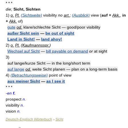
* * *
die;
Sicht, Sichten
1)
o.
Pl.
(Sichtweite)
visibility
no
art.
;
(Ausblick)
view (
auf +
Akk.
,
in
+
Akk.
of)
gute
od.
klare/schlechte Sicht — good/poor visibility
außer Sicht sein
—
be out of sight
Land in Sicht!
—
land ahoy!
2)
o.
Pl.
(
Kaufmannsspr.
)
Wechsel auf Sicht
—
bill payable on demand
or
at sight
3)
auf lange/kurze Sicht — in the long/short term
auf lange
od.
weite Sicht planen — plan on a long-term basis
4)
(Betrachtungsweise)
point of view
aus meiner Sicht
—
as I see it
* * *
-
en
f.
prospect
n.
visibility
n.
vision
n.
Deutsch-Englisch Wörterbuch
Sicht
>