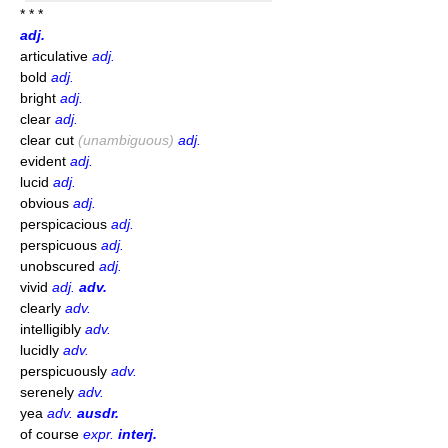
* * *
adj.
articulative
adj.
bold
adj.
bright
adj.
clear
adj.
clear cut
(unambiguous)
adj.
evident
adj.
lucid
adj.
obvious
adj.
perspicacious
adj.
perspicuous
adj.
unobscured
adj.
vivid
adj.
adv.
clearly
adv.
intelligibly
adv.
lucidly
adv.
perspicuously
adv.
serenely
adv.
yea
adv.
ausdr.
of course
expr.
interj.