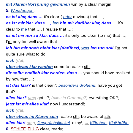
mit klarem Vorsprung gewinnen
win by a clear margin
5.
Wendungen
:
es ist klar, dass …
it’s clear (
oder
obvious) that …;
es ist mir klar, dass …,
ich
bin mir darüber klar, dass …
it’s
clear to
me
that …, I realize that …;
es ist mir nur zu klar, dass …
it’s only too clear (to me) that …,
I’
m
only too well aware that …;
ich bin mir noch nicht klar (darüber),
was
ich tun soll
I’
m
not
quite sure what to do;
sich
(
dat
)
über etwas klar werden
come to realize
sth
;
dir sollte endlich klar werden, dass …
you should have realized
by now that …;
ist das klar?
is that clear?;
besonders drohend
: have you got
that?;
alles klar?
umg
got it?;
(alles in Ordnung?)
everything OK?;
jetzt ist mir alles klar!
now I understand!;
sich
(
dat
)
über etwas im Klaren sein
realize
sth
, be aware of
sth
;
alles klar!
umg
,
Gesprächsfloskel
: okay!;
→
Klärchen
,
Kloßbrühe
6.
SCHIFF
,
FLUG
clear, ready;