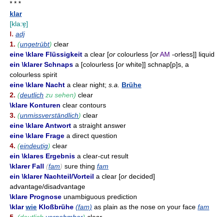
* * *
klar
[kla:ɐ̯]
I.
adj
1.
(
ungetrübt
)
clear
eine \klare Flüssigkeit
a clear [
or
colourless [
or
AM
-orless]] liquid
ein \klarer Schnaps
a [colourless [
or
white]] schnap[p]s, a
colourless spirit
eine \klare Nacht
a clear night;
s.a.
Brühe
2.
(
deutlich
zu sehen)
clear
\klare Konturen
clear contours
3.
(
unmissverständlich
)
clear
eine \klare Antwort
a straight answer
eine \klare Frage
a direct question
4.
(
eindeutig
)
clear
ein \klares Ergebnis
a clear-cut result
\klarer Fall
(
fam
)
sure thing
fam
ein \klarer Nachteil/Vorteil
a clear [
or
decided]
advantage/disadvantage
\klare Prognose
unambiguous prediction
\klar
wie
Kloßbrühe
(fam)
as plain as the nose on your face
fam