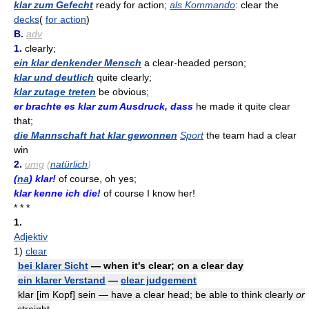
klar zum Gefecht
ready for action;
als Kommando
: clear the
decks
(
for action
)
B.
adv
1.
clearly;
ein klar denkender Mensch
a clear-headed person;
klar und deutlich
quite clearly;
klar zutage treten
be obvious;
er brachte es klar zum Ausdruck, dass
he made it quite clear
that;
die Mannschaft hat klar gewonnen
Sport
the team had a clear
win
2.
umg
(
natürlich
)
(
na
) klar!
of course, oh yes;
klar kenne ich die!
of course I know her!
* * *
1.
Adjektiv
1)
clear
bei klarer Sicht
— when it's clear; on a clear day
ein klarer Verstand
—
clear judgement
klar [im Kopf] sein — have a clear head; be able to think clearly
or