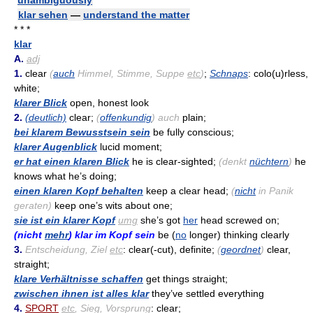
unambiguously
klar sehen
—
understand the matter
* * *
klar
A.
adj
1.
clear
(
auch
Himmel, Stimme, Suppe
etc
)
;
Schnaps
: colo(u)rless,
white;
klarer Blick
open, honest look
2.
(deutlich)
clear;
(
offenkundig
) auch
plain;
bei klarem Bewusstsein sein
be fully conscious;
klarer Augenblick
lucid moment;
er hat einen klaren Blick
he is clear-sighted;
(denkt
nüchtern
)
he
knows what he’s doing;
einen klaren Kopf behalten
keep a clear head;
(
nicht
in Panik
geraten)
keep one’s wits about one;
sie ist ein klarer Kopf
umg
she’s got
her
head screwed on;
(nicht
mehr
) klar im Kopf sein
be (
no
longer) thinking clearly
3.
Entscheidung, Ziel
etc
: clear(-cut), definite;
(
geordnet
)
clear,
straight;
klare Verhältnisse schaffen
get things straight;
zwischen ihnen ist alles klar
they’ve settled everything
4.
SPORT
etc
, Sieg, Vorsprung
: clear;