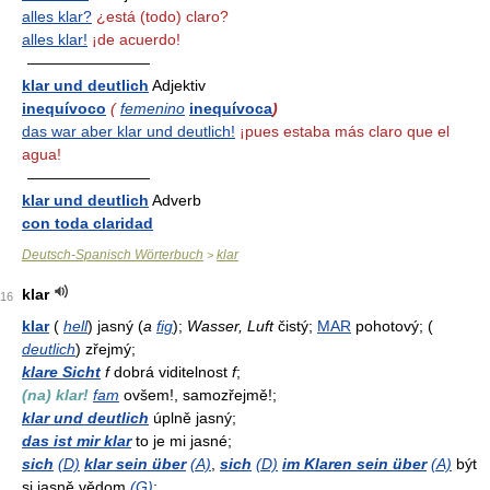
alles klar?
¿está (todo) claro?
alles klar!
¡de acuerdo!
————————
klar und deutlich
Adjektiv
inequívoco
(
femenino
inequívoca
)
das war aber klar und deutlich!
¡pues estaba más claro que el
agua!
————————
klar und deutlich
Adverb
con toda claridad
Deutsch-Spanisch Wörterbuch
klar
>
klar
16
klar
(
hell
) jasný (
a
fig
);
Wasser, Luft
čistý;
MAR
pohotový; (
deutlich
) zřejmý;
klare Sicht
f
dobrá viditelnost
f
;
(na) klar!
fam
ovšem!, samozřejmě!;
klar und deutlich
úplně jasný;
das ist mir klar
to je mi jasné;
sich
(D)
klar sein über
(A)
,
sich
(D)
im Klaren sein über
(A)
být
si jasně vědom
(G)
;