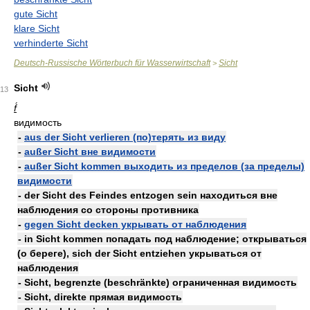
gute Sicht
klare Sicht
verhinderte Sicht
Deutsch-Russische Wörterbuch für Wasserwirtschaft
Sicht
>
Sicht
13
f́
видимость
-
aus der Sicht verlieren (по)терять из виду
-
außer Sicht вне видимости
-
außer Sicht kommen выходить из пределов (за пределы)
видимости
- der Sicht des Feindes entzogen sein находиться вне
наблюдения со стороны противника
-
gegen Sicht decken укрывать от наблюдения
- in Sicht kommen попадать под наблюдение; открываться
(о береге), sich der Sicht entziehen укрываться от
наблюдения
- Sicht, begrenzte (beschränkte) ограниченная видимость
- Sicht, direkte прямая видимость