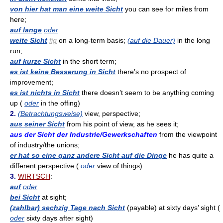
von hier hat man eine weite Sicht
you can see for miles from
here;
auf lange
oder
weite Sicht
fig
on a long-term basis;
(auf die Dauer)
in the long
run;
auf kurze Sicht
in the short term;
es ist keine Besserung in Sicht
there’s no prospect of
improvement;
es ist nichts in Sicht
there doesn’t seem to be anything coming
up (
oder
in the offing)
2.
(Betrachtungsweise)
view, perspective;
aus seiner Sicht
from his point of view, as he sees it;
aus der Sicht der Industrie/Gewerkschaften
from the viewpoint
of industry/the unions;
er hat so eine ganz andere Sicht auf die Dinge
he has quite a
different perspective (
oder
view of things)
3.
WIRTSCH
:
auf
oder
bei Sicht
at sight;
(zahlbar) sechzig Tage nach Sicht
(payable) at sixty days’ sight (
oder
sixty days after sight)