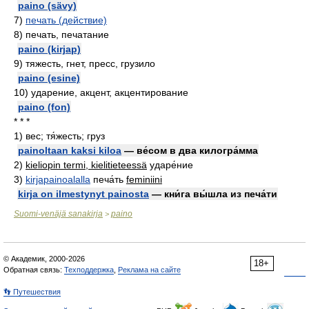
paino (sävy)
7)
печать (действие)
8)
печать, печатание
paino (kirjap)
9)
тяжесть, гнет, пресс, грузило
paino (esine)
10)
ударение, акцент, акцентирование
paino (fon)
* * *
1)
вес; тя́жесть; груз
painoltaan kaksi kiloa
— ве́сом в два килогра́мма
2)
kieliopin termi, kielitieteessä
ударе́ние
3)
kirjapainoalalla
печа́ть
feminiini
kirja on ilmestynyt painosta
— кни́га вы́шла из печа́ти
Suomi-venäjä sanakirja
paino
>
© Академик, 2000-2026
18+
Обратная связь:
Техподдержка
,
Реклама на сайте
👣 Путешествия