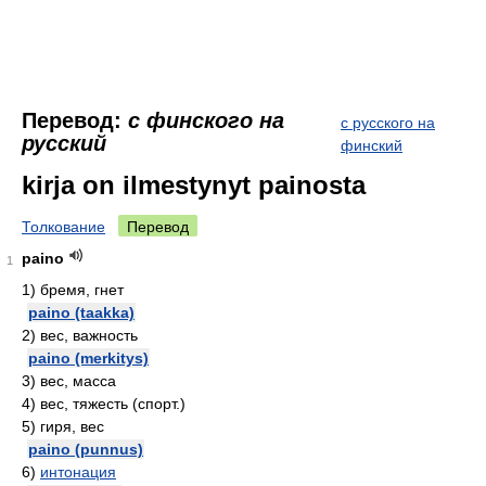
Перевод:
с финского на
с русского на
русский
финский
kirja on ilmestynyt painosta
Толкование
Перевод
paino
1
1)
бремя, гнет
paino (taakka)
2)
вес, важность
paino (merkitys)
3)
вес, масса
4)
вес, тяжесть (спорт.)
5)
гиря, вес
paino (punnus)
6)
интонация