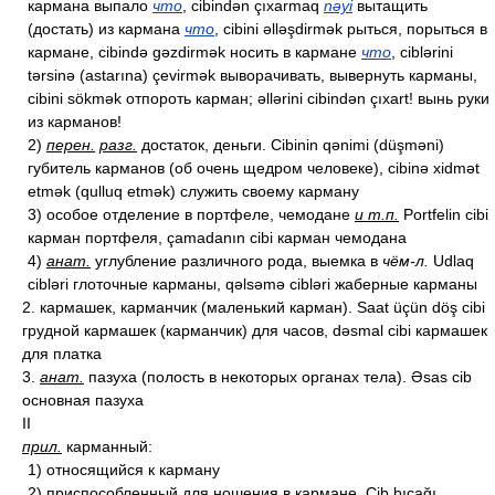
кармана выпало
что
, cibindən çıxarmaq
nəyi
вытащить
(достать) из кармана
что
, cibini əlləşdirmək рыться, порыться в
кармане, cibində gəzdirmək носить в кармане
что
, ciblərini
tərsinə (astarına) çevirmək выворачивать, вывернуть карманы,
cibini sökmək отпороть карман; əllərini cibindən çıxart! вынь руки
из карманов!
2)
перен.
разг.
достаток, деньги. Cibinin qənimi (düşməni)
губитель карманов (об очень щедром человеке), cibinə xidmət
etmək (qulluq etmək) служить своему карману
3) особое отделение в портфеле, чемодане
и т.п.
Portfelin cibi
карман портфеля, çamadanın cibi карман чемодана
4)
анат.
углубление различного рода, выемка в
чём-л.
Udlaq
cibləri глоточные карманы, qəlsəmə cibləri жаберные карманы
2. кармашек, карманчик (маленький карман). Saat üçün döş cibi
грудной кармашек (карманчик) для часов, dəsmal cibi кармашек
для платка
3.
анат.
пазуха (полость в некоторых органах тела). Əsas cib
основная пазуха
II
прил.
карманный:
1) относящийся к карману
2) приспособленный для ношения в кармане. Cib bıçağı