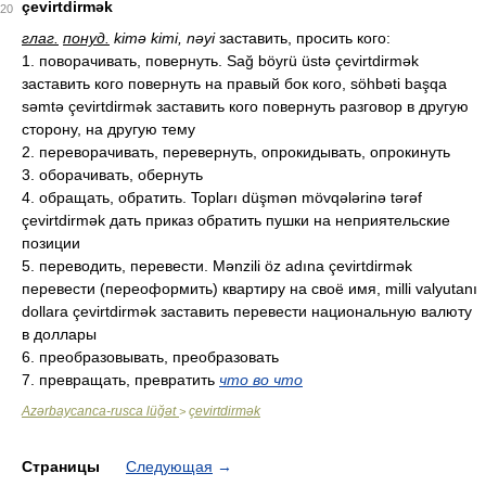
çevirtdirmək
20
глаг.
понуд.
kimə kimi, nəyi
заставить, просить кого:
1. поворачивать, повернуть. Sağ böyrü üstə çevirtdirmək
заставить кого повернуть на правый бок кого, söhbəti başqa
səmtə çevirtdirmək заставить кого повернуть разговор в другую
сторону, на другую тему
2. переворачивать, перевернуть, опрокидывать, опрокинуть
3. оборачивать, обернуть
4. обращать, обратить. Topları düşmən mövqələrinə tərəf
çevirtdirmək дать приказ обратить пушки на неприятельские
позиции
5. переводить, перевести. Mənzili öz adına çevirtdirmək
перевести (переоформить) квартиру на своё имя, milli valyutanı
dollara çevirtdirmək заставить перевести национальную валюту
в доллары
6. преобразовывать, преобразовать
7. превращать, превратить
что во что
Azərbaycanca-rusca lüğət
çevirtdirmək
>
Страницы
Следующая
→