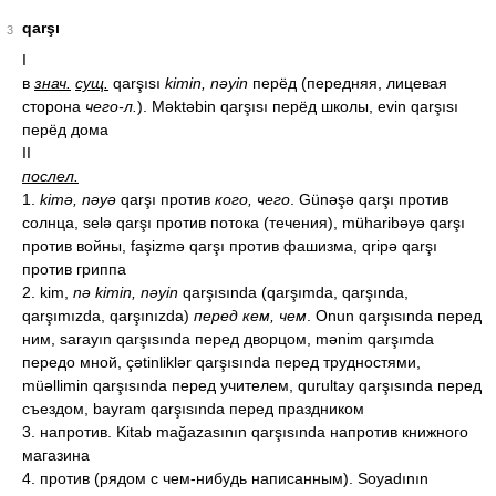
qarşı
3
I
в
знач.
сущ.
qarşısı
kimin, nəyin
перёд (передняя, лицевая
сторона
чего-л.
). Məktəbin qarşısı перёд школы, evin qarşısı
перёд дома
II
послел.
1.
kimə, nəyə
qarşı против
кого, чего
. Günəşə qarşı против
солнца, selə qarşı против потока (течения), müharibəyə qarşı
против войны, faşizmə qarşı против фашизма, qripə qarşı
против гриппа
2. kim,
nə kimin, nəyin
qarşısında (qarşımda, qarşında,
qarşımızda, qarşınızda)
перед кем, чем
. Onun qarşısında перед
ним, sarayın qarşısında перед дворцом, mənim qarşımda
передо мной, çətinliklər qarşısında перед трудностями,
müəllimin qarşısında перед учителем, qurultay qarşısında перед
съездом, bayram qarşısında перед праздником
3. напротив. Kitab mağazasının qarşısında напротив книжного
магазина
4. против (рядом с чем-нибудь написанным). Soyadının