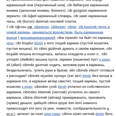
карманный нож (перочинный нож), cib dəftərçəsi карманная
книжка (записная книжка, блокнот), cib güzgüsü карманное
зеркало, cib lüğəti карманный словарь, cib saatı карманные
часы, cib (burun) dəsmalı носовой платок
◊ cib oğrusu
см.
cibəgirən
,
cibkəsən
,
cibgir
;
cib kəsmək лезть в
чужой карман
,
заниматься воровством
,
быть карманным
вором
(
воромкарманником
); cibə ziyandır nə бьёт по карману
что
; cibi boşdur
kimin
у кого тощий карман (пустой кошелек,
пустая мошна); öz cibini güdmək думать о своём кармане; cibi
boşaldı мошна истощилась, запасы оскудели
у кого-л.
; cibi
yırtıqdır (dəlikdir) мошна пуста, карман (кошелек) пуст
у кого
;
əli (əlləri) cibində gəzmək ходить, заложив руки в карманы,
бездельничать, гулять руки в брюки; əlin cibində olsun! готовься
к расходам! cibində siçanlar oynaşır (zər atır)
kimin
без гроша в
кармане кто, в кармане ветер свистит, тощий карман, пустой
кошелек
у кого
; cibindən çıxdı
kimin
уплатил из собственного
кармана; cibindən ödəmək (vermək) уплатить из своего
кармана; cibinə ötürmək (atmaq) прикарманить, присвоить
(чужие) деньги; qatlayıb cibinə qoyar kim kimi намного
превосходит кто кого (в уме, ловкости, сообразительности
и
т.п.
), заткнет за пояс
кто кого
; cibinə ziyan vermək
kimin
бить