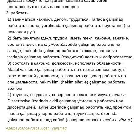
доказать кому что; çalışaram, sualınıza cavab verəm
постараюсь ответить на ваш вопрос
2. работать:
1) заниматься каким-л. делом, трудиться. Tarlada çalışmaq
работать в поле, yorulmadan çalışmaq работать неустанно (не
покладая рук)
2) быть занятым где-л. трудом, иметь где-л.
какое-л.
занятие,
состоять где-л. на службе. Zavodda çalışmaq работать на
заводе, məktəbdə çalışmaq работать в школе; namus və
vicdanla çalışmaq работать (трудиться) честно и добросовестно
3) состоять в
какой-л.
должности, исполнять обязанности.
Məsul vəzifədə çalışmaq работать на ответственном посту, в
ответственной должности, ixtisası üzrə çalışmaq работать по
специальности, həkim kimi (həkim sifətilə) çalışmaq работать
врачом
4) трудясь, создавать, совершенствовать или изучать
что-л.
Dissertasiya üzərində ciddi çalışmaq усиленно работать над
диссертацией, layihə üzərində çalışmaq работать над проектом;
inadla çalışmaq упорно работать, трудиться; öz üzərində
çalışmaq работать над собой (совершенствовать себя
в чём-л.
)
Azərbaycanca-rusca lüğət
çalışmaq
>