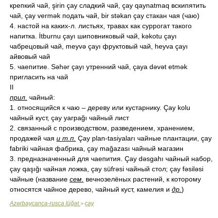
крепкий чай, şirin çay сладкий чай, çay qaynatmaq вскипятить
чай, çay vermək подать чай, bir stəkan çay стакан чая (чаю)
4. настой на каких-л. листьях, травах как суррогат такого
напитка. İtburnu çayı шиповниковый чай, kəkotu çayı
чабрецовый чай, meyvə çayı фруктовый чай, heyva çayı
айвовый чай
5. чаепитие. Səhər çayı утренний чай, çaya dəvət etmək
пригласить на чай
II
прил.
чайный:
1. относящийся к чаю – дереву или кустарнику. Çay kolu
чайный куст, çay yarpağı чайный лист
2. связанный с производством, разведением, хранением,
продажей чая
и т.п.
Çay plan-tasiyaları чайные плантации, çay
fabriki чайная фабрика, çay mağazası чайный магазин
3. предназначенный для чаепития. Çay dəsgahı чайный набор,
çay qaşığı чайная ложка, çay süfrəsi чайный стол; çay fəsiləsi
чайные (название
сем.
вечнозелёных растений, к которому
относятся чайное дерево, чайный куст, камелия и
др.
)
Azərbaycanca-rusca lüğət
çay
>