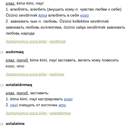
глаг.
kimə kimi, nəyi
:
1. влюблять, влюбить (внушить кому-л. чувство любви к себе).
Özünü sevdirmək
kimə
влюблять в себя
кого
2. завоевать чью-л. любовь. Özünü kollektivə sevdirmək
завоевать любовь коллектива, özünü xalqa sevdirmək завоевать
любовь народа
Azərbaycanca-rusca lüğət
sevdirmək
>
asdırmaq
13
глаг.
понуд.
kimə kimi, nəyi
заставить, велеть кому повесить
кого, что
Azərbaycanca-rusca lüğət
asdırmaq
>
axtalatdırmaq
14
глаг.
понуд.
заставить:
1.
kimə kimi, nəyi
кастрировать
кого
2.
nəyi
очищать от косточек
что
Azərbaycanca-rusca lüğət
axtalatdırmaq
>
axtalatma
15