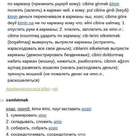
по карману (причинить ущерб кому); cibinə girmək
kimin
полезть (залезть) в карман чей, к кому; pul cibinə girdi (keçdi)
kimin
деньги перекочевали в карманы
чьи, кого
; cibinə görə
deyil
kimin nə
не по карману кому что; əlini cibinə salmaq: 1.
опустить руки в карманы; 2. платить, заплатить
за что-л.
;
cibinə toxunmaq ударить по карману; cib-lərini silkələmək
(boşaltmaq) вывернуть, вытрясти карманы (истратить,
израсходовать все свои деньги); ciblərini silkələmək вытрясти
карманы (демонстрировать безденежье); cibini doldurmaq
набить карман (мошну), нажиться, разбогатеть; cibinin ağzını
açmaq развязать кошелек (начать расходовать деньги);
тряхнуть мошной (не пожалеть денег
на что-л.
,
раскошелиться)
Azərbaycanca-rusca lüğət
cib
>
cəmlətmək
18
глаг.
понуд.
kimə kimi, nəyi
заставить
кого
:
1. суммировать
что
2. складывать, сложить
что
3. собирать, собрать
кого
4. сосредоточивать, сосредоточить
что