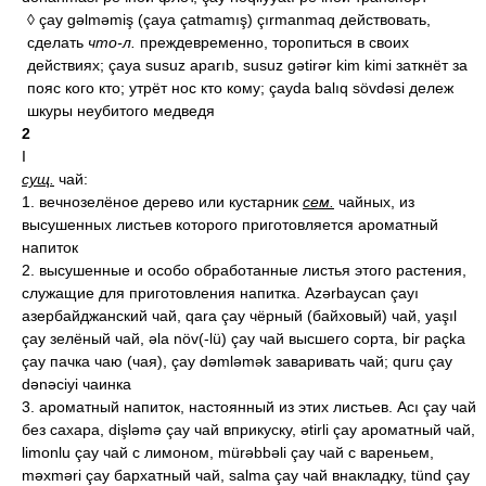
◊ çay gəlməmiş (çaya çatmamış) çırmanmaq действовать,
сделать
что-л.
преждевременно, торопиться в своих
действиях; çaya susuz aparıb, susuz gətirər kim kimi заткнёт за
пояс кого кто; утрёт нос кто кому; çayda balıq sövdəsi дележ
шкуры неубитого медведя
2
I
сущ.
чай:
1. вечнозелёное дерево или кустарник
сем.
чайных, из
высушенных листьев которого приготовляется ароматный
напиток
2. высушенные и особо обработанные листья этого растения,
служащие для приготовления напитка. Azərbaycan çayı
азербайджанский чай, qara çay чёрный (байховый) чай, yaşıl
çay зелёный чай, əla növ(-lü) çay чай высшего сорта, bir paçka
çay пачка чаю (чая), çay dəmləmək заваривать чай; quru çay
dənəciyi чаинка
3. ароматный напиток, настоянный из этих листьев. Acı çay чай
без сахара, dişləmə çay чай вприкуску, ətirli çay ароматный чай,
limonlu çay чай с лимоном, mürəbbəli çay чай с вареньем,
məxməri çay бархатный чай, salma çay чай внакладку, tünd çay