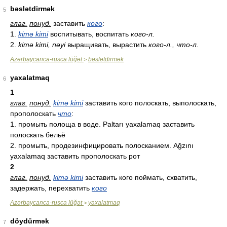
bəslətdirmək
5
глаг.
понуд.
заставить
кого
:
1.
kimə kimi
воспитывать, воспитать
кого-л.
2.
kimə kimi, nəyi
выращивать, вырастить
кого-л., что-л.
Azərbaycanca-rusca lüğət
bəslətdirmək
>
yaxalatmaq
6
1
глаг.
понуд.
kimə kimi
заставить кого полоскать, выполоскать,
прополоскать
что
:
1. промыть полоща в воде. Paltarı yaxalamaq заставить
полоскать бельё
2. промыть, продезинфицировать полосканием. Ağzını
yaxalamaq заставить прополоскать рот
2
глаг.
понуд.
kimə kimi
заставить кого поймать, схватить,
задержать, перехватить
кого
Azərbaycanca-rusca lüğət
yaxalatmaq
>
döydürmək
7