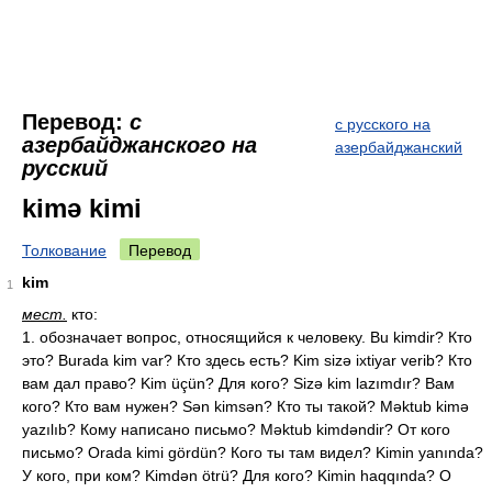
Перевод:
с
с русского на
азербайджанского на
азербайджанский
русский
kimə kimi
Толкование
Перевод
kim
1
мест.
кто:
1. обозначает вопрос, относящийся к человеку. Bu kimdir? Кто
это? Burada kim var? Кто здесь есть? Kim sizə ixtiyar verib? Кто
вам дал право? Kim üçün? Для кого? Sizə kim lazımdır? Вам
кого? Кто вам нужен? Sən kimsən? Кто ты такой? Məktub kimə
yazılıb? Кому написано письмо? Məktub kimdəndir? От кого
письмо? Orada kimi gördün? Кого ты там видел? Kimin yanında?
У кого, при ком? Kimdən ötrü? Для кого? Kimin haqqında? О