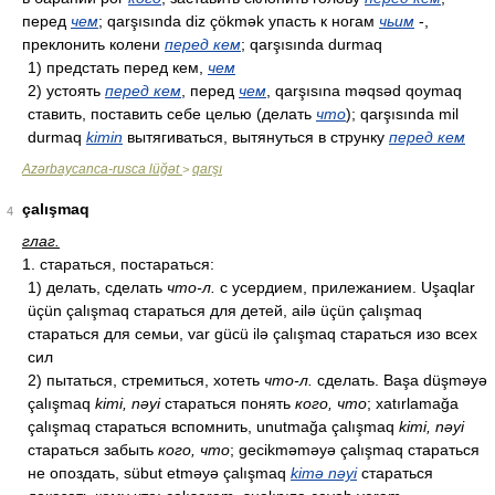
перед
чем
; qarşısında diz çökmək упасть к ногам
чьим
-,
преклонить колени
перед кем
; qarşısında durmaq
1) предстать перед кем,
чем
2) устоять
перед кем
, перед
чем
, qarşısına məqsəd qoymaq
ставить, поставить себе целью (делать
что
); qarşısında mil
durmaq
kimin
вытягиваться, вытянуться в струнку
перед кем
Azərbaycanca-rusca lüğət
qarşı
>
çalışmaq
4
глаг.
1. стараться, постараться:
1) делать, сделать
что-л.
с усердием, прилежанием. Uşaqlar
üçün çalışmaq стараться для детей, ailə üçün çalışmaq
стараться для семьи, var gücü ilə çalışmaq стараться изо всех
сил
2) пытаться, стремиться, хотеть
что-л.
сделать. Başa düşməyə
çalışmaq
kimi, nəyi
стараться понять
кого, что
; xatırlamağa
çalışmaq стараться вспомнить, unutmağa çalışmaq
kimi, nəyi
стараться забыть
кого, что
; gecikməməyə çalışmaq стараться
не опоздать, sübut etməyə çalışmaq
kimə nəyi
стараться