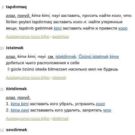
tapdırmaq
9
глаг.
понуд.
kimə kimi, nəyi
заставить, просить найти
кого, что
.
İtirilən şeyləri tapdırmaq заставить
кого-л.
найти утерянные
вещи, tapdırıb gətirtmək
kimi
заставить найти и привести
кого
Azərbaycanca-rusca lüğət
tapdırmaq
>
istətmək
10
глаг.
kimə kimi, nəyi
.
см.
istətdirmək
.
Özünü istətmək
kimə
добиться чьего расположения к себе
◊ güclə özünü istədə bilməzsən насильно мил не будешь
Azərbaycanca-rusca lüğət
istətmək
>
itirtdirmək
11
глаг.
понуд.
1.
kimə kimi
заставить кого убрать, устранить
кого
2.
kimə nəyi
застававить кого удалить, запрятать
что
Azərbaycanca-rusca lüğət
itirtdirmək
>
sevdirmək
12