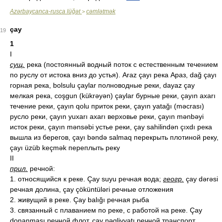
Azərbaycanca-rusca lüğət
cəmlətmək
>
çay
19
1
I
сущ.
река (постоянный водный поток с естественным течением
по руслу от истока вниз до устья). Araz çayı река Араз, dağ çayı
горная река, bolsulu çaylar полноводные реки, dayaz çay
мелкая река, coşgun (kükrəyən) çaylar бурные реки, çayın axarı
течение реки, çayın qolu приток реки, çayın yatağı (məcrası)
русло реки, çayın yuxarı axarı верховье реки, çayın mənbəyi
исток реки, çayın mənsəbi устье реки, çay sahilindən çıxdı река
вышла из берегов, çayı bəndə salmaq перекрыть плотиной реку,
çayı üzüb keçmək переплыть реку
II
прил.
речной:
1. относящийся к реке. Çay suyu речная вода;
геогр.
çay dərəsi
речная долина, çay çöküntüləri речные отложения
2. живущий в реке. Çay balığı речная рыба
3. связанный с плаванием по реке, с работой на реке. Çay
donanması речной флот, çay nəqliyyatı речной транспорт