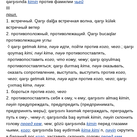
qarşısında
kimin
против фамилии
чьей
III
прил.
1. встречный. Qarşı dalğa встречная волна, qarşı külək
встречный ветер
2. противоположный, противолежащий. Qarşı bucaqlar
противолежащие углы
◊ qarşı getmək
kimə, nəyə
идти, пойти против
кого, чего
.; qarşı
qoymaq
kimi, nəyi kimə, nəyə
противопоставлять,
противопоставить
кого, что кому, чему
; qarşı qoyulmaq
противопоставляться; qarşı durmaq
kimə, nəyə
оказывать,
оказать сопротивление, выступать, выступить против
кого,
чего
; qarşı getmək
kimə, nəyə
идти против
кого, чего
; qarşı
çıxmaq
kimə, nəyə
:
1. бороться против
кого, чего
2. противопоставлять себя к ому, ч ему; qarşısını almaq
kimin,
nəyin
предупреждать, предупредить (предпринимать,
предпринять меры); qarşısını kəsmək преграждать, преградить
путь к ому-, чему-л; qarşısında baş əymək
kimin, nəyin
склонить
голову
перед кем
, чем; gözü qarşısında
kimin
перед глазами
чьими,
кого
; qarşısında baş əydirmək
kimə kimi
n,
nəyin
скрутить
в бараний рог
кого
, заставить склонить голову
перед кем
,