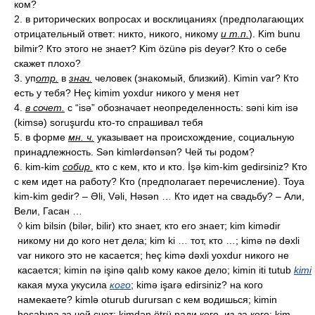
ком?
2. в риторических вопросах и восклицаниях (предполагающих
отрицательный ответ: никто, никого, никому
и т.п.
). Kim bunu
bilmir? Кто этого не знает? Kim özünə pis deyər? Кто о себе
скажет плохо?
3. уп
отр.
в
знач.
человек (знакомый, близкий). Kimin var? Кто
есть у тебя? Heç kimim yoxdur никого у меня нет
4.
в сочет.
с “isə” обозначает неопределенность: səni kim isə
(kimsə) soruşurdu кто-то спрашивал тебя
5. в форме
мн. ч.
указывает на происхождение, социальную
принадлежность. Sən kimlərdənsən? Чей ты родом?
6. kim-kim
собир.
кто с кем, кто и кто. İşə kim-kim gedirsiniz? Кто
с кем идет на работу? Кто (предполагает перечисление). Toya
kim-kim gedir? – Əli, Vəli, Həsən … Кто идет на свадьбу? – Али,
Вели, Гасан …
◊ kim bilsin (bilər, bilir) кто знает, кто его знает; kim kimədir
никому ни до кого нет дела; kim ki … тот, кто …; kimə nə dəxli
var никого это не касается; heç kimə dəxli yoxdur никого не
касается; kimin nə işinə qalıb кому какое дело; kimin iti tutub
kimi
какая муха укусила
кого
; kimə işarə edirsiniz? на кого
намекаете? kimlə oturub durursan с кем водишься; kimin
hesabına за чей счет; kimdən ötrü ради кого, из-за кого; kim