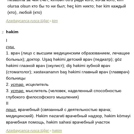
olursa olsun кто бы то ни был; heç kim никто; hər kim каждый
(кто), любой (кто)
Azərbaycanca-rusca lüğət
kim
>
həkim
2
I
сущ.
1. врач (лицо с высшим медицинским образованием, лечащее
больных); доктор. Uşaq həkimi детский врач (педиатр); göz
həkimi глазной врач (окулист); diş həkimi зубной врач
(стоматолог); xəstəxananın baş həkimi главный врач (главврач)
больницы
2.
устар.
исцелитель
3.
устар.
мыслитель (человек, наделенный способностью
глубокого философского мышления)
II
прил.
врачебный (связанный с деятельностью врача;
медицинский). Həkim nəzarəti врачебный надзор, həkim köməyi
врачебная помощь, həkim sahəsi врачебный участок
Azərbaycanca-rusca lüğət
həkim
>