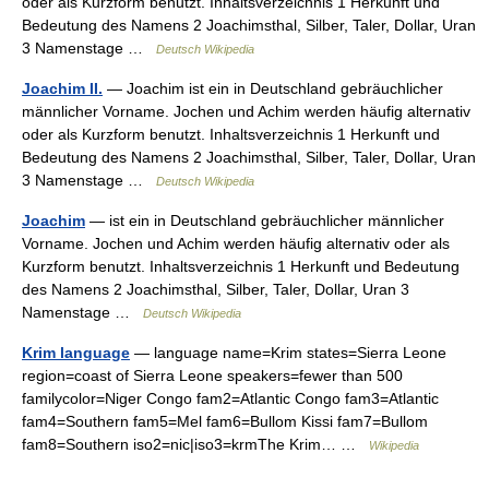
oder als Kurzform benutzt. Inhaltsverzeichnis 1 Herkunft und
Bedeutung des Namens 2 Joachimsthal, Silber, Taler, Dollar, Uran
3 Namenstage …
Deutsch Wikipedia
Joachim II.
— Joachim ist ein in Deutschland gebräuchlicher
männlicher Vorname. Jochen und Achim werden häufig alternativ
oder als Kurzform benutzt. Inhaltsverzeichnis 1 Herkunft und
Bedeutung des Namens 2 Joachimsthal, Silber, Taler, Dollar, Uran
3 Namenstage …
Deutsch Wikipedia
Joachim
— ist ein in Deutschland gebräuchlicher männlicher
Vorname. Jochen und Achim werden häufig alternativ oder als
Kurzform benutzt. Inhaltsverzeichnis 1 Herkunft und Bedeutung
des Namens 2 Joachimsthal, Silber, Taler, Dollar, Uran 3
Namenstage …
Deutsch Wikipedia
Krim language
— language name=Krim states=Sierra Leone
region=coast of Sierra Leone speakers=fewer than 500
familycolor=Niger Congo fam2=Atlantic Congo fam3=Atlantic
fam4=Southern fam5=Mel fam6=Bullom Kissi fam7=Bullom
fam8=Southern iso2=nic|iso3=krmThe Krim… …
Wikipedia