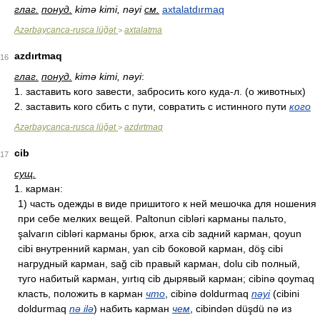
глаг.
понуд.
kimə kimi, nəyi
см.
axtalatdırmaq
Azərbaycanca-rusca lüğət
axtalatma
>
azdırtmaq
16
глаг.
понуд.
kimə kimi, nəyi
:
1. заставить кого завести, забросить кого куда-л. (о животных)
2. заставить кого сбить с пути, совратить с истинного пути
кого
Azərbaycanca-rusca lüğət
azdırtmaq
>
cib
17
сущ.
1. карман:
1) часть одежды в виде пришитого к ней мешочка для ношения
при себе мелких вещей. Paltonun cibləri карманы пальто,
şalvarın cibləri карманы брюк, arxa cib задний карман, qoyun
cibi внутренний карман, yan cib боковой карман, döş cibi
нагрудный карман, sağ cib правый карман, dolu cib полный,
туго набитый карман, yırtıq cib дырявый карман; cibinə qoymaq
класть, положить в карман
что
, cibinə doldurmaq
nəyi
(cibini
doldurmaq
nə ilə
) набить карман
чем
, cibindən düşdü nə из