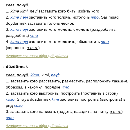
глаг.
понуд.
1.
kimə kimi, nəyi
заставить кого бить, избить кого
2.
kimə nəyi
заставить кого толочь, истолочь
что
. Sarımsaq
döydürmək заставить толочь чеснок
3.
kimə nəyi
заставить кого молоть, смолоть (раздроблять,
раздробить)
что
4.
kimə nəyi
заставить кого молотить, обмолотить
что
(зерновые
и т.п.
)
Azərbaycanca-rusca lüğət
döydürmək
>
düzdürmək
8
глаг.
понуд.
kimə
, kimi,
nəyi
:
1. заставить кого расставить, разместить, расположить
каким-л.
образом, в каком-л. порядке
что
2. заставить кого выстроить, построить (поставить в строй)
кого
. Sıraya düzdürmək
kimi
заставить построить (выстроить) в
ряд
кого
3. заставить кого нанизать (надеть, насадить на нитку
и т.п.
)
что
Azərbaycanca-rusca lüğət
düzdürmək
>