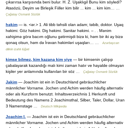
çıkarırsa karşısında beni bulur. H. Z. Uşaklıgil Bunu kim söyledi?
Atasözü, Deyim ve Birleşik Fiiller kim bilir ... kim ... kim kim… …
Çağatay Osmanlı Sözlük
həkim
— is. <ər.> 1. Ali tibb təhsili olan adam; təbib, doktor. Uşaq
həkimi. Göz həkimi. Diş həkimi. Sanitar həkimi. – . . Mənim
xahişimə görə bacım oğlunu gətirmişdi bizə ki, həm bir iki ay bizə
qonaq olsun, həm də İrəvan həkimləri uşaqları… …
Azərbaycan
dilinin izahlı lüğəti
kimse bilmez, kim kazana kim yiye
— bir kimsenin çalışıp
çabalayarak kazandığı malı kimi zaman hatır ve hayalde olmayan
kişiler yer anlamında kullanılan bir söz …
Çağatay Osmanlı Sözlük
Jakim
— Joachim ist ein in Deutschland gebräuchlicher
männlicher Vorname. Jochen und Achim werden häufig alternativ
oder als Kurzform benutzt. Inhaltsverzeichnis 1 Herkunft und
Bedeutung des Namens 2 Joachimsthal, Silber, Taler, Dollar, Uran
3 Namenstage …
Deutsch Wikipedia
Joachim I.
— Joachim ist ein in Deutschland gebräuchlicher
männlicher Vorname. Jochen und Achim werden häufig alternativ