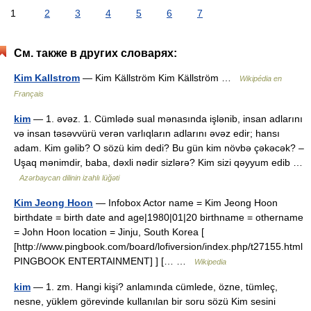
1
2
3
4
5
6
7
См. также в других словарях:
Kim Kallstrom
— Kim Källström Kim Källström …
Wikipédia en
Français
kim
— 1. əvəz. 1. Cümlədə sual mənasında işlənib, insan adlarını
və insan təsəvvürü verən varlıqların adlarını əvəz edir; hansı
adam. Kim gəlib? O sözü kim dedi? Bu gün kim növbə çəkəcək? –
Uşaq mənimdir, baba, dəxli nədir sizlərə? Kim sizi qəyyum edib …
Azərbaycan dilinin izahlı lüğəti
Kim Jeong Hoon
— Infobox Actor name = Kim Jeong Hoon
birthdate = birth date and age|1980|01|20 birthname = othername
= John Hoon location = Jinju, South Korea [
[http://www.pingbook.com/board/lofiversion/index.php/t27155.html
PINGBOOK ENTERTAINMENT] ] [… …
Wikipedia
kim
— 1. zm. Hangi kişi? anlamında cümlede, özne, tümleç,
nesne, yüklem görevinde kullanılan bir soru sözü Kim sesini