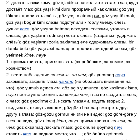
2. делать глазки кому; göz işlədikcə насколько хватает глаз, куда
достаёт глаз; göz yaşı kimi duru прозрачный как слеза; göz yaşı
tökmək проливать слёзы; göz yaşı axıtmaq
см.
göz yaşı tökmək;
göz yaşı boğur kimi слёзы подступили к горлу чьему, слезы
душат
кого
; göz yaşına batmaq исходить слезами, утопать в
слезах; göz yaşlarını udmaq глотать слёзы (стараться удержать
слёзы); göz yaşlarını zorla saxlamaq еле сдерживать слезы, bir
damla belə göz yaşı axıtmamaq не пролить ни одной слезы, göz
yetirmək
kimə, nəyə
1. присматривать, приглядывать (за ребёнком, за домом, за
хозяйством)
2. вести наблюдение
за кем-л., за чем
; göz yummaq
nəyə
закрывать, закрыть глаза
на что
(не обращать внимания на
что); göz yumub açınca
см.
göz açıb yumunca; göz kəsilmək
kimə,
nəyə
неотступно следить
за кем,за чем
, глаз не сводить
с кого,
с чего
; göz gəzdirmək: 1. искать глазами, водить взоры; 2.
окидывать, окинуть взором; gözgözə baxmaq смотреть друг
другу в глаза; göz-gözü görmür ни зги не видно; göz görə-görə у
всех на виду; göz olmaq
kimə, nəyə
присматривать
за кем, за
чем
; göz oxşamaq ласкать глаза; göz önünə qoymaq
nəyi
ставить
что
на видное место; что …; göz önünə gətirmək