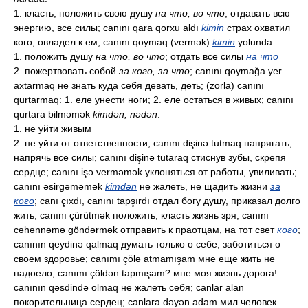
1. класть, положить свою душу
на что, во что
; отдавать всю
энергию, все силы; canını qara qorxu aldı
kimin
страх охватил
кого, овладел к ем; canını qoymaq (vermək)
kimin
yolunda:
1. положить душу
на что, во что
; отдать все силы
на что
2. пожертвовать собой
за кого, за что
; canını qoymağa yer
axtarmaq не знать куда себя девать, деть; (zorla) canını
qurtarmaq: 1. еле унести ноги; 2. еле остаться в живых; canını
qurtara bilməmək
kimdən, nədən
:
1. не уйти живым
2. не уйти от ответственности; canını dişinə tutmaq напрягать,
напрячь все силы; canını dişinə tutaraq стиснув зубы, скрепя
сердце; canını işə verməmək уклоняться от работы, увиливать;
canını əsirgəməmək
kimdən
не жалеть, не щадить жизни
за
кого
; canı çıxdı, canını tapşırdı отдал богу душу, приказал долго
жить; canını çürütmək положить, класть жизнь зря; canını
cəhənnəmə göndərmək отправить к праотцам, на тот свет
кого
;
canının qeydinə qalmaq думать только о себе, заботиться о
своем здоровье; canımı çölə atmamışam мне еще жить не
надоело; canımı çöldən tapmışam? мне моя жизнь дорога!
canının qəsdində olmaq не жалеть себя; canlar alan
покорительница сердец; canlara dəyən adam мил человек