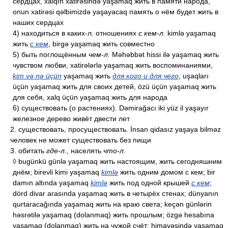
сердцах, xalqın xatirəsində yaşamaq жить в памяти народа,
onun xatirəsi qəlbimizdə yaşayacaq память о нём будет жить в
наших сердцах
4) находиться в каких-л. отношениях
с кем-л.
kimlə yaşamaq
жить
с кем
, birgə yaşamaq жить совместно
5) быть поглощённым
чем-л.
Məhəbbət hissi ilə yaşamaq жить
чувством любви, xatirələrlə yaşamaq жить воспоминаниями,
kim və nə üçün
yaşamaq жить
для кого и для чего
, uşaqları
üçün yaşamaq жить для своих детей, özü üçün yaşamaq жить
для себя, xalq üçün yaşamaq жить для народа
6) существовать (о растениях). Dəmirağacı iki yüz il yaşayır
железное дерево живёт двести лет
2. существовать, просуществовать. İnsan qidasız yaşaya bilməz
человек не может существовать без пищи
3. обитать
где-л.
, населять
что-л.
◊ bugünkü günlə yaşamaq жить настоящим, жить сегодняшним
днём; birevli kimi yaşamaq
kimlə
жить одним домом с кем; bir
damın altında yaşamaq
kimlə
жить под одной крышей
с кем
;
dörd divar arasında yaşamaq жить в четырёх стенах; dünyanın
qurtaracağında yaşamaq жить на краю света; keçən günlərin
həsrətilə yaşamaq (dolanmaq) жить прошлым; özgə hesabına
yaşamaq (dolanmaq) жить на чужой счёт; himayəsində yaşamaq