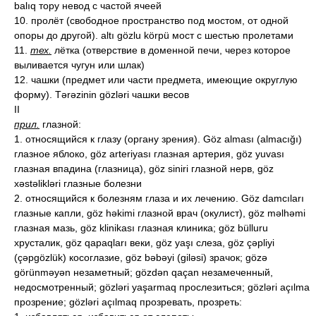
balıq тору невод с частой ячеей
10. пролёт (свободное пространство под мостом, от одной
опоры до другой). altı gözlu körpü мост с шестью пролетами
11.
тех.
лётка (отверствие в доменной печи, через которое
выливается чугун или шлак)
12. чашки (предмет или части предмета, имеющие округлую
форму). Tərəzinin gözləri чашки весов
II
прил.
глазной:
1. относящийся к глазу (органу зрения). Göz alması (almacığı)
глазное яблоко, göz arteriyası глазная артерия, göz yuvası
глазная впадина (глазница), göz siniri глазной нерв, göz
xəstəlikləri глазные болезни
2. относящийся к болезням глаза и их лечению. Göz damcıları
глазные капли, göz həkimi глазной врач (окулист), göz məlhəmi
глазная мазь, göz klinikası глазная клиника; göz bülluru
хрусталик, göz qapaqları веки, göz yaşı слеза, göz çəpliyi
(çəpgözlük) косоглазие, göz bəbəyi (giləsi) зрачок; gözə
görünməyən незаметный; gözdən qaçan незамеченный,
недосмотренный; gözləri yaşarmaq прослезиться; gözləri açılma
прозрение; gözləri açılmaq прозревать, прозреть: