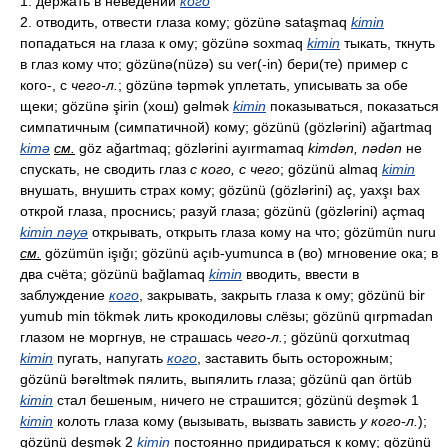
1. держать в неведении
кого
2. отводить, отвести глаза кому; gözünə sataşmaq
kimin
попадаться на глаза к ому; gözünə soxmaq
kimin
тыкать, ткнуть
в глаз кому что; gözünə(nüzə) su ver(-in) бери(те) пример с
кого-, с
чего-л.
; gözünə təpmək уплетать, уписывать за обе
щеки; gözünə şirin (хош) gəlmək
kimin
показываться, показаться
симпатичным (симпатичной) кому; gözünü (gözlərini) ağartmaq
kimə
см.
göz ağartmaq; gözlərini ayırmamaq
kimdən, nədən
не
спускать, не сводить глаз
с кого, с чего
; gözünü almaq
kimin
внушать, внушить страх кому; gözünü (gözlərini) aç, yaxşı bax
открой глаза, проснись; разуй глаза; gözünü (gözlərini) açmaq
kimin nəyə
открывать, открыть глаза кому на что; gözümün nuru
см.
gözümün işığı; gözünü açıb-yumunca в (во) мгновение ока; в
два счёта; gözünü bağlamaq
kimin
вводить, ввести в
заблуждение
кого
, закрывать, закрыть глаза к ому; gözünü bir
yumub min tökmək лить крокодиловы слёзы; gözünü qırpmadan
глазом не моргнув, не страшась
чего-л.
; gözünü qorxutmaq
kimin
пугать, напугать
кого
, заставить быть осторожным;
gözünü bərəltmək пялить, выпялить глаза; gözünü qan örtüb
kimin
стал бешеным, ничего не страшится; gözünü deşmək 1
kimin
колоть глаза кому (вызывать, вызвать зависть
у кого-л.
);
gözünü deşmək 2
kimin
постоянно придираться к кому; gözünü