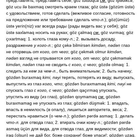
представлять, представить себе; göz tutduqca
см.
göz işlədikcə;
göz ucu ilə baxmaq смотреть краем глаза; göz üstə (gözüm üstə)
с удовольствием, готов сделать (вежливое согласие, готовность
на предложение или требование сделать
что-л.
); göz(ümüz)
üstə yerin(niz) var всегда рады (рады видеть вас у себя); göz
üstə saxlamaq носить на руках; göz çalmaq
см.
göz vurmaq; göz
çıxartmaq: 1. колоть глаза кому-л.; 2. вызывать досаду,
раздражение
у кого-л.
; göz çəkə bilmirsən
kimdən, nədən
глаз
не оторвешь
от кого, от чего
; göz çəkmək olmur
kimdən,
nədən
взгляд не отрывается
от кого, от чего
; göz çəkməmək
kimdən, nədən
глаз не сводить
с кого, с чего
; gözdə olmaq: 1.
следить
за кем за чем-л.
, быть внимательным; 2. быть начеку;
gözdən buraxmaq
kimi, nəyi
терять, потерять из виду, выпускать,
выпустить из глаз
кого, что
; gözdən buraxmamaq
kimi, nəyi
не
спускать глаз
с кого, с чего
; gözdən qaçırmaq упускать,
упустить из виду (из глаз), gözdən qoymamaq
см.
gözdən
buraxmamag не упускать из глаз; gözdən düşmək: 1. впадать,
впасть в немилость (в опалу), лишиться авторитета, веса; 2.
перестать нравиться (о чем-л.); gözdən pərdə asmaq: 1. делать
что-л.
для отвода глаз; 2. втирать очки кому-л.; gözdən pərdə
asmaq üçün для вида, для отвода глаз, для видимости; gözdən
iraq (olsun) не дай бог, боже сохрани! боже упаси!; gözdən uzaq,