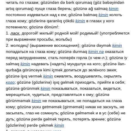
читать по глазам; gözündən də bərk qorumaq (göz bəbəyindən
artıq qorumaq) пуще глаза беречь; gözünə ağ salmaq
kimin
постоянно издеваться над к ем; gözünə batmaq
kimin
колоть
глаза кому; gözlərinə qaranlıq çökdü
kimin
в глазах у кого
потемнело; gözünə dönüm!:
1.
ласк.
дорогой! милый! родной мой! родимый! (употребляется
при выражении просьбы, мольбы)
2. молодец! (выражение восхищения); gözünə dəymək
kimin
попадаться на глаза кому; gözünə durmaq
kimin nə
оказаться
перед затруднением, стать поперёк горла (о чем-л.); gözünə iy
salmaq
kimin
надевать (надеть) мундштук на кого; gözünə ilan-
qurbağa görüncəyə kimi içmək допиться до зелёного змия;
gözünə işıq vermək
kimin
оживлять, воодушевлять, окрылять
кого
; gözünə (gözlərinə) işıq gəlmək приходить, прийти в себя;
gözünə görünmək
kimin
показываться, показаться, видеться,
мерещиться, чудиться, представляться к ому; gözünə
görünməmək
kimin
не показываться, не попадаться на глаза
кому; gözünə yuxu getməmək (girməmək) никак не заснуть, не
засыпать, глаз не сомкнуть; gözünə gəlməmək и в ус (себе) не
дуть; gözünə pərdə gəlmək терять, потерять зрение; gözünə
(gözlərinə) pərdə çəkmək
kimin