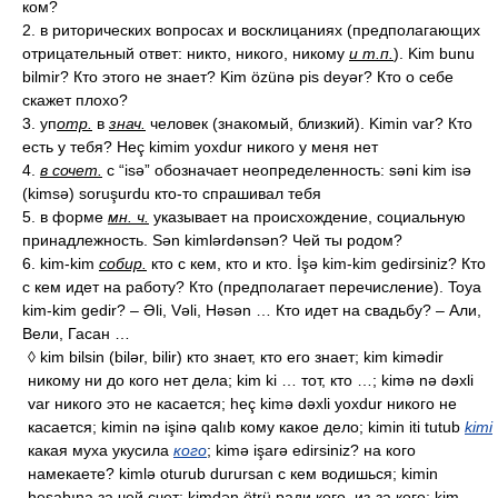
ком?
2. в риторических вопросах и восклицаниях (предполагающих
отрицательный ответ: никто, никого, никому
и т.п.
). Kim bunu
bilmir? Кто этого не знает? Kim özünə pis deyər? Кто о себе
скажет плохо?
3. уп
отр.
в
знач.
человек (знакомый, близкий). Kimin var? Кто
есть у тебя? Heç kimim yoxdur никого у меня нет
4.
в сочет.
с “isə” обозначает неопределенность: səni kim isə
(kimsə) soruşurdu кто-то спрашивал тебя
5. в форме
мн. ч.
указывает на происхождение, социальную
принадлежность. Sən kimlərdənsən? Чей ты родом?
6. kim-kim
собир.
кто с кем, кто и кто. İşə kim-kim gedirsiniz? Кто
с кем идет на работу? Кто (предполагает перечисление). Toya
kim-kim gedir? – Əli, Vəli, Həsən … Кто идет на свадьбу? – Али,
Вели, Гасан …
◊ kim bilsin (bilər, bilir) кто знает, кто его знает; kim kimədir
никому ни до кого нет дела; kim ki … тот, кто …; kimə nə dəxli
var никого это не касается; heç kimə dəxli yoxdur никого не
касается; kimin nə işinə qalıb кому какое дело; kimin iti tutub
kimi
какая муха укусила
кого
; kimə işarə edirsiniz? на кого
намекаете? kimlə oturub durursan с кем водишься; kimin
hesabına за чей счет; kimdən ötrü ради кого, из-за кого; kim