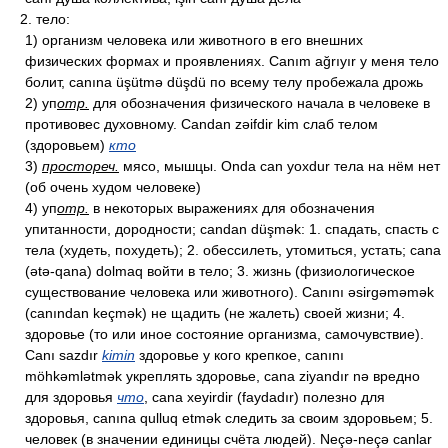
2. тело:
1) организм человека или животного в его внешних
физических формах и проявлениях. Canım ağrıyır у меня тело
болит, canına üşütmə düşdü по всему телу пробежала дрожь
2) уп
отр.
для обозначения физического начала в человеке в
противовес духовному. Candan zəifdir kim слаб телом
(здоровьем)
кто
3)
простореч.
мясо, мышцы. Onda can yoxdur тела на нём нет
(об очень худом человеке)
4) уп
отр.
в некоторых выражениях для обозначения
упитанности, дородности; candan düşmək: 1. спадать, спасть с
тела (худеть, похудеть); 2. обессилеть, утомиться, устать; cana
(ətə-qana) dolmaq войти в тело; 3. жизнь (физиологическое
существование человека или животного). Canını əsirgəməmək
(canından keçmək) не щадить (не жалеть) своей жизни; 4.
здоровье (то или иное состояние организма, самочувствие).
Canı sazdır
kimin
здоровье у кого крепкое, canını
möhkəmlətmək укреплять здоровье, cana ziyandır nə вредно
для здоровья
что
, cana xeyirdir (faydadır) полезно для
здоровья, canına qulluq etmək следить за своим здоровьем; 5.
человек (в значении единицы счёта людей). Neçə-neçə canlar