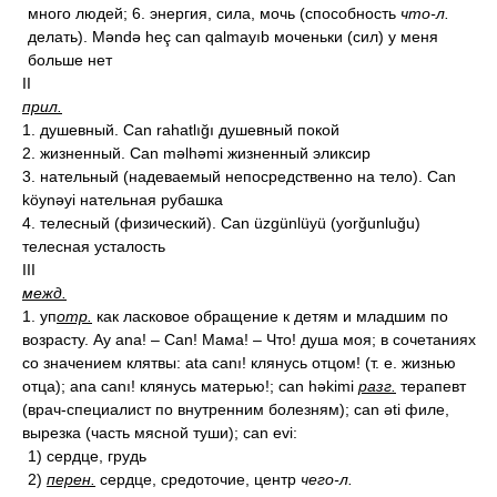
много людей; 6. энергия, сила, мочь (способность
что-л.
делать). Məndə heç can qalmayıb моченьки (сил) у меня
больше нет
II
прил.
1. душевный. Can rahatlığı душевный покой
2. жизненный. Can məlhəmi жизненный эликсир
3. нательный (надеваемый непосредственно на тело). Can
köynəyi нательная рубашка
4. телесный (физический). Can üzgünlüyü (yorğunluğu)
телесная усталость
III
межд.
1. уп
отр.
как ласковое обращение к детям и младшим по
возрасту. Ay ana! – Can! Мама! – Что! душа моя; в сочетаниях
со значением клятвы: ata canı! клянусь отцом! (т. е. жизнью
отца); ana canı! клянусь матерью!; can həkimi
разг.
терапевт
(врач-специалист по внутренним болезням); can əti филе,
вырезка (часть мясной туши); can evi:
1) сердце, грудь
2)
перен.
сердце, средоточие, центр
чего-л.