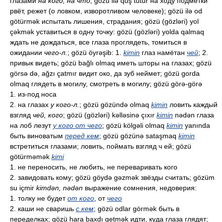
глазами
на кого, на что
; gözü ilə quş tutur на ходу подмётки
рвёт, режет (о ловком, изворотливом человеке); gözü ilə od
götürmək испытать лишения, страдания; gözü (gözləri) yol
çəkmək уставиться в одну точку: gözü (gözləri) yolda qalmaq
ждать не дождаться, все глаза проглядеть, томиться в
ожидании
чего-л.
; gözü öyrəşib: 1.
kimin
глаз намётан
чей
; 2.
привык видеть; gözü bağlı olmaq иметь шторы на глазах; gözü
görsə də, ağzı çatmır видит око, да зуб неймет; gözü gorda
olmaq глядеть в могилу, смотреть в могилу; gözü görə-görə
1. из-под носа
2. на глазах
у кого-л.
; gözü gözündə olmaq
kimin
ловить каждый
взгляд
чей, кого
; gözü (gözləri) kəlləsinə çıxır
kimin
nədən глаза
на лоб лезут
у кого от чего
; gözü kölgəli olmaq
kimin
yanında
быть виноватым
перед кем
; gözü gözünə sataşmaq
kimin
встретиться глазами; ловить, поймать взгляд ч ей; gözü
götürməmək
kimi
1. не переносить, не любить, не переваривать кого
2. завидовать кому; gözü göydə gəzmək звёзды считать; gözüm
su içmir
kimdən, nədən
выражение сомнения, недоверия:
1. толку не будет
от кого
, от
чего
2. каши не сваришь
с кем
; gözü odlar görmək быть в
переделках; gözü hara baxdı getmək идти, куда глаза глядят;