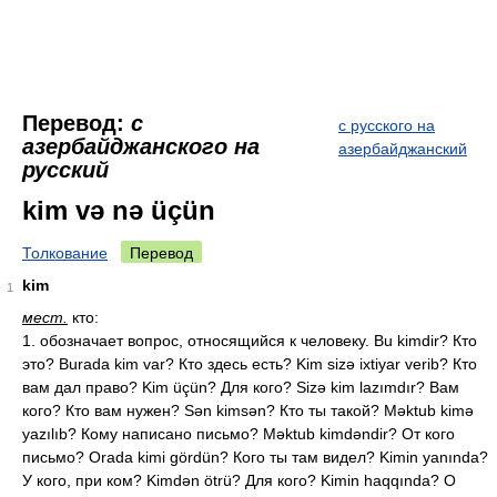
Перевод:
с
с русского на
азербайджанского на
азербайджанский
русский
kim və nə üçün
Толкование
Перевод
kim
1
мест.
кто:
1. обозначает вопрос, относящийся к человеку. Bu kimdir? Кто
это? Burada kim var? Кто здесь есть? Kim sizə ixtiyar verib? Кто
вам дал право? Kim üçün? Для кого? Sizə kim lazımdır? Вам
кого? Кто вам нужен? Sən kimsən? Кто ты такой? Məktub kimə
yazılıb? Кому написано письмо? Məktub kimdəndir? От кого
письмо? Orada kimi gördün? Кого ты там видел? Kimin yanında?
У кого, при ком? Kimdən ötrü? Для кого? Kimin haqqında? О