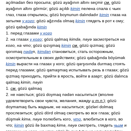
açılmadan без просыпа; gözü ayağının altını seçmir
см.
gözü
ayağının altını görmür; gözü açıldı
kimin
пелена спала с чьих
глаз, глаза открылись; gözü boynunun dalındadır
kimin
глаза на
затылке
у кого
; gözü ağzında olmaq
kimin
глядеть в рот к ому;
gözü qabağında
kimin
1. перед глазами
у кого
2. на глазах
у кого
; gözü qalmaq
kimdə, nəyə
засмотреться
на
кого, на что
; gözü qızışmaq
kimin
см.
gözü qızmaq; gözü
qorxmaq
nədə
n,
kimdən
становиться, стать осторожным,
осмотрительным в своих действиях; gözü qabağında böyümək
kimin
вырасти на глазах у кого; gözü qarşısında durmaq стоять
перед глазами; gözü qamaşmaq испытывать резь в глазах; gözü
qızmaq приходить, прийти в ярость, войти в азарт; gözü dalınca
qalmaq
kimin, nəyin
1.
см.
gözü qalmaq
2. не наесться; gözü doymaq nədən насытиться (вполне
удовлетворить свои чувста, желания, жажду
и т.п.
); gözü
doymamaq быть жадным, не насытиться; gözləri dolmaq
прослезиться; gözü dörd olmaq смотреть во все глаза; gözü
düşmək
kimə, nəyə
полюбить кого,
что
, влюбиться в кого, во
что;
kimin
gözü ilə baxmaq
kimə, nəyə
смотреть, глядеть
чьим
и