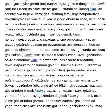
gözü çox şeylər görüb (он) видал виды; gözü o dünyadadır
kimin
(он) не жилец на этом свете; gözü üstündə saxlamaq
kimi
как
зеницу ока беречь кого; gözü tutmaq
kimi, nəyi
понравиться,
приглянуться (
о ком-л., о чем-л.
); облюбовать
кого, что
; gözü
üstündə olmaq
kimin, nəyin
присматривать з а кем, за чем; gözü
çuxura düşüb глаза ввалились у кого; gözümün işığı свет очей
моих; “gözün üstündə qaşın var” deməmək
kimə
попустительствовать, снисходительно относиться к кому;
arzusu gözündə qalmaq не осуществиться желанию; heç nə
gözündə olmamaq не интересоваться ничем; gözündə ucalmaq
(yüksəlmək)
kimin
возвыситься в глазах
кого, чьих
; gözündən
əskik eləməmək
kimi
не оставлять без своего внимания,
присмотра кого; gözündən gəldi: 1. боком вышло; 2. жестоко
расплатился; gözündən (gözünüzdən) gəlsin чтобы носом
пошло, чтобы вышло боком (выражение укора за
неблагодарность); gözündən gətirdi сделал так, что вышло
боком; gözündən (gözlərindən) od tökülmək сверкать глазами;
gözlərindən bilmək
kimin
угадать по глазам чьим; gözündən
vurmaq бить в точку; gözündən düşmək
kimin
упасть в глазах
чьих; gözlərindən görmək по глазам видеть; gözündən od
yağdırmaq сверкать глазами; gözündən (gözlərindən) oxumaq