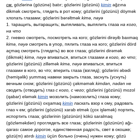
см.
gözlərinə (gözünə) batır; gözlərini (gözünü)
kimin
ağzına
dikmək смотреть, глядеть в рот кому; gözlərini (gözünü) döymək
хлопать глазами; gözlərini bərəltmək
kimə, nəyə
1. таращить, вытаращить; выпяливать, выпялить глаза
на кого,
на что
2. гневно смотреть, посмотреть на кого; gözlərini dirəyib baxmaq
kimə, nəyə
смотреть в упор, пялить глаза на кого; gözlərini dörd
açmaq смотреть (глядеть) во все глаза; gözlərini dirəmək
(dikmək)
kimə, nəyə
впиваться, впиться глазами
в кого, во что
;
gözlərini (gözünü) zilləmək
kimə, nəyə
впиваться, впиться
глазами в кого, во что; вперить глаза (взгляд); gözlərini əbədi
(həmişəlik) yummaq навеки закрыть глаза, заснуть (уснуть)
вечным сном; gözlərini (gözünü) çəkməmək
kimdən, nədən
не
сводить (отводить) глаз
с кого, с чего
; gözlərini (gözünü) mozol
(qabar) eləmək
kimin
мозолить (намозолить) глаза кому;
gözlərini (gözünü) oxşamaq
kimin
ласкать взор к ому, радовать
глаз ч ем; gözlərini (gözünü) xarab etmək (çox işləmək) портить,
испортить глаза; gözlərinin (gözünün) kökü saralmaq
(gözləməkdən) проглядеть все глаза; gözlərinin (gözünün) ağı-
qarası самое дорогое, единственная радость, свет в окошке;
gözü(m) atırdı
kimin
üçün больно (очень) нужен кому; gözü