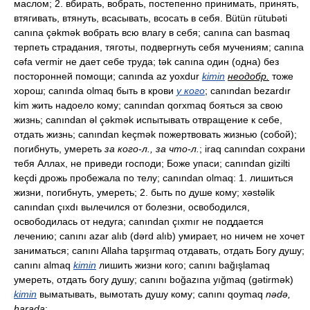
маслом; 2. вбирать, вобрать, постепенно принимать, принять,
втягивать, втянуть, всасывать, всосать в себя. Bütün rütubəti
canına çəkmək вобрать всю влагу в себя; canına can basmaq
терпеть страдания, тяготы, подвергнуть себя мучениям; canına
cəfa vermir не дает себе труда; tək canına один (одна) без
посторонней помощи; canında az yoxdur
kimin
неодобр.
тоже
хорош; canında olmaq быть в крови
у кого
; canından bezardır
kim жить надоело кому; canından qorxmaq бояться за свою
жизнь; canından əl çəkmək испытывать отвращение к себе,
отдать жизнь; canından keçmək пожертвовать жизнью (собой);
погибнуть, умереть
за кого-л., за что-л.
; iraq canından сохрани
тебя Аллах, не приведи господи; Боже упаси; canından gizilti
keçdi дрожь пробежала по телу; canından olmaq: 1. лишиться
жизни, погибнуть, умереть; 2. быть по душе кому; xəstəlik
canından çıxdı вылечился от болезни, освободился,
освободилась от недуга; canından çıxmır не поддается
лечению; canını azar alıb (dərd alıb) умирает, но ничем не хочет
заниматься; canını Allaha tapşırmaq отдавать, отдать Богу душу;
canını almaq
kimin
лишить жизни кого; canını bağışlamaq
умереть, отдать богу душу; canını boğazına yığmaq (gətirmək)
kimin
выматывать, вымотать душу кому; canını qoymaq
nədə,
harada
: