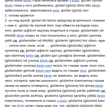
qanla dolub
kimin
глаза налились кровью
у кого
; gözləri oynadı
kimin
глаза у кого разбежались; gözləri (gözü) dörd oldu
kimin
забеспокоился, заволновался
кто
; gözləri (gözü) axır:
1. голова кружится
2. он под мухой; gözləri bir-birinə sataşmaq встретиться глазами
с кем-л.
; gözləri ilə süzmək
kimi, nəyi
обвести взглядом
кого,
что
; gözləri qığılcım saçmaq искриться в глазах; gözlərindən od
töküldü
kimin
искры из глаз посыпались у кого; gözləri çaxmaq
çaldı
см.
gözlərindən od töküldü; gözlərim (gözüm) kor olsun, əgər
… лопни мои глаза, если …; gözlərində (gözündə) qığılcım
oynamaq
см.
gözləri qığılcım saçmaq; gözlərindən (gözündən)
qan dammaq
kimin
см.
gözləri qan çanağına donmək; gözlərindən
(gözündən) od çıxmaq
kimin
см.
gözlərindən qığılcım çıxmaq;
gözlərindən oxumaq
kimin nəyi
читать по глазам
чьим, кого что
;
gözlərindən görmək
kimin nəyi
видеть по глазам
что
; gözlərindən
(gözündən) pərdə asmaq
kimin
не замечать, не видеть
кого,
чего
, потерять чувство реального; gözlərinə inanmamaq глазам
своим не верить (поверить); gözlərinə (gözünə) kül atmaq
kimin
пустить пыль в глаза кому; gözlərinə (gözünə) pərdə çəkilmək
см.
gözündən pərdə asılmaq; gözlərinə (gözünə) qaranlıq çökdü
kimin
помутилось, потемнело в глазах
у кого
; gözlərinə (gözünə) batır
kim, nə
kimin
колет глаза кому кто, что; gözlərini (gözünü) tökür