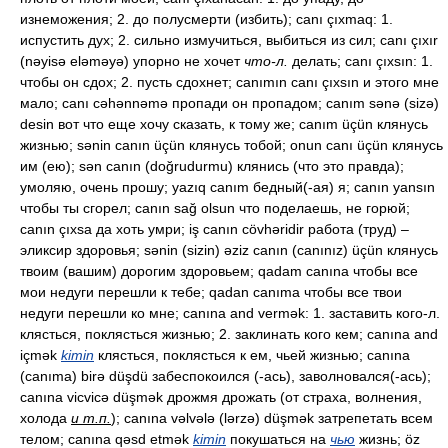
изнеможения; 2. до полусмерти (избить); canı çıxmaq: 1.
испустить дух; 2. сильно измучиться, выбиться из сил; canı çıxır
(nəyisə eləməyə) упорно не хочет
что-л.
делать; canı çıxsın: 1.
чтобы он сдох; 2. пусть сдохнет; canımın canı çıxsın и этого мне
мало; canı cəhənnəmə пропади он пропадом; canım sənə (sizə)
desin вот что еще хочу сказать, к тому же; canım üçün клянусь
жизнью; sənin canın üçün клянусь тобой; onun canı üçün клянусь
им (ею); sən canın (doğrudurmu) клянись (что это правда);
умоляю, очень прошу; yazıq canım бедный(-ая) я; canın yansın
чтобы ты сгорел; canın sağ olsun что поделаешь, не горюй;
canın çıxsa да хоть умри; iş canın cövhəridir работа (труд) –
эликсир здоровья; sənin (sizin) əziz canın (canınız) üçün клянусь
твоим (вашим) дорогим здоровьем; qadam canına чтобы все
мои недуги перешли к тебе; qadan canıma чтобы все твои
недуги перешли ко мне; canına and vermək: 1. заставить кого-л.
клясться, поклясться жизнью; 2. заклинать кого кем; canına and
içmək
kimin
клясться, поклясться к ем, чьей жизнью; canına
(canıma) birə düşdü забеспокоился (-ась), заволновался(-ась);
canına vicvicə düşmək дрожмя дрожать (от страха, волнения,
холода
и т.п.
); canına vəlvələ (lərzə) düşmək затрепетать всем
телом; canına qəsd etmək
kimin
покушаться на
чью
жизнь; öz