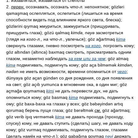
1. избавляться, избавиться от слепоты
2.
перен.
осознавать, осознать
что-л.
непонятное; gözləri
qamaşmaq ослепляться, ослепиться (лишиться на время
способности видеть под влиянием яркого света, блеска);
gözlərini qıymaq жмуриться, зажмуриться (прищуривать,
прищурить глаза); gözü qalmaq
kimdə, nəyə
засмотреться
(глядя
на кого-л., на что-л.
, увлечься); göz ağartmaq
kimə
сверкнуть глазами, гневно посмотреть
на кого
, погрозить кому;
göz altından (altınca) baxmaq смотреть, присматривать одним
глазом, незаметно наблюдать
за кем или за чем
; göz atmaq
kimə
подмигивать, подмигнуть кому; göz aça bilməmək
kimdən,
nədən
не иметь возможности, времени опомниться от
чего
;
dünyaya göz açan gündən со дня рождения, со дня появления
на свет; göz açıb yumunca в мгновение ока, в один миг; göz
açmağa qoymamaq
kimi
не дать перевести дух, не дать
опомниться кому; göz basmaq
kimə
подмигивать, подмигнуть к
ому; göz baxa-baxa на глазах у всех; göz bəbəyindən artıq
qorumaq беречь пуще глаза; göz bərəltmək
см.
göz ağartmaq;
göz verib işıq verməmək
kimə
не давать прохода (проходу,
спуску) кому, не давать ступить (сделать) шагу, не давать ходу
кому; göz vurmaq подмигивать, подмигнуть глазом, глазами
(делать намёк
на что-л.
); göz qabağına qoymaq
nəyi
держать