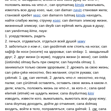
положить жизнь на
что-л.
; can qoymamaq
kimdə
изматывать,
измотать всю душу
кого, чью
; can damarı
nəyin
становая жила;
становой хребет
чего
; can damarını tutmaq
kimdə
находить,
найти слабую жилку, струнку
кого
; can dərmanı эликсир жизни,
жизненный эликсир; can deyib can eşitmək жить душа в душу;
can yandırmaq
kimə, nəyə
:
1. усердствовать, радеть
2. печься, отдаваться, отдаться всей душой
чему
3. заботиться
о ком-л.
; can gəzdirmək еле стоять на ногах; can
sağlığı ilə носи (носите) на здоровье; can sirdaşı: 1. закадычный
друг; 2. друг жизни (о муже), подруга жизни (о жене); can üstdə
(üstündə) olmaq быть при смерти; can hayında olmaq: 1.
заниматься только своим здоровьем; 2. дрожать за свою жизнь;
can çəkə-çəkə неохотно, без желания; спустя рукава; can
çəkmək: 1.
см.
can vermək; 2. делать
что-л.
неохотно, из-под
палки; can çürütmək оставлять, оставить свою жизнь в каком-л.
деле; класть, положить жизнь
за что-л.
, за кого-л.; cana qəsd
eləmək (etmək) не щадить жизни; cana doydurmaq
kimi
изводить, извести кого, выматывать, вымотать всю душу кому;
cana doymaq доходить, дойти до отчаяния; cana dolmaq
входить, войти в тело, поправляться; cana gəlmək: 1.
см.
cana