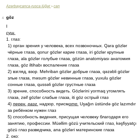
Azərbaycanca-rusca lüğət
can
>
göz
4
I
сущ.
1. глаз:
1) орган зрения у человека, всех позвоночных. Qara gözlər
чёрные глаза, qonur gözlər карие глаза, iri gözlər крупные
глаза, ala gözlər голубые глаза, gözün anatomiyası анатомия
глаза, göz iltihabı воспаление глаза
2) взгляд, взор. Mehriban gözlər добрые глаза, qəzəbli gözlər
злые глаза, məsum gözlər невинные глаза, yuxulu gözlər
сонные глаза, qussəli gözlər грустные глаза
3) зрение, способность видеть. Gözlərini yormaq утомлять
глаза, zəif gözlər слабые глаза, iti göz острый глаз
4)
перен.
разг.
надзор, присм
отр.
Uşağın üstündə göz lazımdır
за ребёнком нужен глаз
5) способность видения, присущая человеку благодаря его
занятию, профессии. Müəllim gözü учительский глаз, kəşfiyyatçı
gözü глаз разведчика, ana gözləri материнские глаза
2. око: