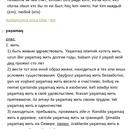
olursa olsun кто бы то ни был; heç kim никто; hər kim каждый
(кто), любой (кто)
Azərbaycanca-rusca lüğət
kim
>
yaşamaq
2
глаг.
1. жить:
1) быть живым здравствовать. Yaşamaq istəmək хотеть жить,
uzun illər yaşamaq жить долгие годы, babam yüz il yaşadı мой
дед прожил сто лет
2) вести тот или иной образ жизни, находиться в тех или иных
условиях существования. Qayğısız yaşamaq жить беззаботно,
şən və xoşbəxt yaşamaq жить весело и счастливо, bolluq və
nemət içərisində yaşamaq жить в изобилии, kefi istədiyi kimi
yaşamaq жить в своё удовольствие, firavan yaşamaq жить
припеваючи, öz əməyi ilə yaşamaq жить своим трудом, tək
yaşamaq жить в одиночестве
3) находиться, пребывать, проживать
где-л.
Kənddə yaşamaq
жить в деревне, xaricdə yaşamaq жить за границей, Şimalda
yaşamaq жить на Севере;
перен.
ürəklərdə yaşamaq жить в