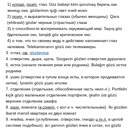
1)
устар.
поэт.
глаз. Göz bəbəyi kimi qorumaq беречь как
зеницу ока, gözlərimin işığı свет очей моих
2)
поэт.
о выразительных глазах (обычно женщины). Qara
(ehtiraslı) gözlər черные (страстные) глаза
3) о способности воспринимать окружающий мир. Sayıq göz
бдительное око, tənqidi göz критическое око
4) о том, что по своему виду и действию напоминает глаз
человека. Telekameranın gözü око телекамеры
3. сглаз,
см.
gözdəymə
4. отверстие, дыра, щель. Süzgəcin gözləri отверстия дуршлага
5. исток (начало течения реки или родника). Bulağın gözü исток
родника
6. ушко (отверстие в тупом конце иглы, в которое продевается
нитка). İynənin gözü ушко иголки
7. отделение (отдельная, обособленная часть
чего-л.
). Portfelin
kiçik gözü маленькое отделение портфеля, şkafın üst gözü
верхнее отделение шкафа
8.
разг.
комната (
в сочет.
с кол и ч. числительными). İki gözdən
ibarət mənzil квартира из двух комнат
9. ячейка, ячея (углубление, отверстие, гнездо
и т.п.
в целой
системе подобных). arı şanının gözləri ячеи в сотах, sıx gözlü