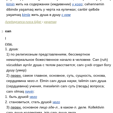
kimin
жить на содержании (иждивении)
у кого
; cəhənnəmin
dibində yaşamaq жить у черта на куличках; canbir qəlbdə
yaşamaq
kimlə
жить душа в душу
с кем
Azərbaycanca-rusca lüğət
yaşamaq
>
can
3
I
сущ.
1. душа:
1) по религиозным представлениям, бессмертное
нематериальное божественное начало в человеке. Can (ruh)
vücuddan ayrılır душа с телом расстается; canı çıxdı отдал богу
душу (умер)
2)
перен.
самое главное, основное, суть, сущность, основа,
сердцевина
чего-л.
Elmin canı душа науки, təlimin canı душа
(сердцевина) учения, məsələnin canı суть (гвоздь) вопроса;
canı olmaq
nəyin
:
1. быть душой
чего
2. становиться, стать душой
чего
3)
перен.
основное лицо
где-л.
, в каком-л. деле. Kollektivin
canı душа коллектива, işin canı душа дела