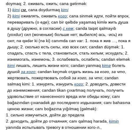
doymaq; 2. оживать, ожить; cana gətirmək:
1)
kimi
см.
cana doydurmaq
kimi
2)
kimi
оживлять, оживить
кого
; cana sinmək идти, пойти впрок,
переваривать (о еде); can bir qəlbdə yaşamaq kimlə жить душа
в душу (дружно, в согласии)
с кем
; canda taqət qalmayıb
(yoxdur) сил (моченьки) больше нет; выбился(-ась, -ись) из
сил; nə qədər ki (nə ki) canımda can var: 1. пока я жив …, пока я
дышу; 2. сколько есть силы, изо всех сил; candan düşmək: 1.
спадать, спасть с тела, становиться, стать хилым; исхудать; 2.
изнемогать, изнемочь; 3. ослабевать, ослабеть; candan eləmək
kimi
лишать, лишить жизни кого; candan yanmaq
kimə
болеть
душой
за кого
; candan keçmək отдать жизнь
за кого, за что
,
жертвовать, пожертвовать собой
за кого, за что
; candan
salmaq kimi: 1. изнурять, изнурить
кого
; 2. доводить, довести
до изнеможения; candan tikan çıxartmaq получать, получить
удовольствие от нанесенного вреда или обиды кому; canı
bağazından çıxanadək до последнего издыхания; canı bahasına
ценою жизни; canı boğazına yığılmaq (gəlmək):
1. сильно измучиться, дойти до предела
2. доходить, дойти до отчаяния; canı qalmaq harada,
kimin
yanında испытывать тревогу в отношении кого-л.,