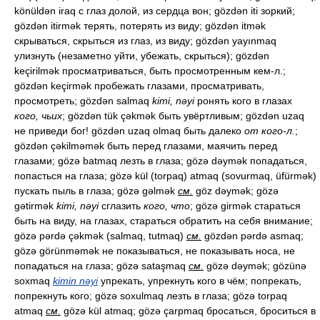
könüldən iraq с глаз долой, из сердца вон; gözdən iti зоркий;
gözdən itirmək терять, потерять из виду; gözdən itmək
скрываться, скрыться из глаз, из виду; gözdən yayınmaq
улизнуть (незаметно уйти, убежать, скрыться); gözdən
keçirilmək просматриваться, быть просмотренным кем-л.;
gözdən keçirmək пробежать глазами, просматривать,
просмотреть; gözdən salmaq
kimi, nəyi
ронять кого в глазах
кого, чьих
; gözdən tük çəkmək быть увёртливым; gözdən uzaq
не приведи бог! gözdən uzaq olmaq быть далеко
от кого-л.
;
gözdən çəkilməmək быть перед глазами, маячить перед
глазами; gözə batmaq лезть в глаза; gözə dəymək попадаться,
попасться на глаза; gözə kül (torpaq) atmaq (sovurmaq, üfürmək)
пускать пыль в глаза; gözə gəlmək
см.
göz dəymək; gözə
gətirmək
kimi, nəyi
сглазить
кого, что
; gözə girmək стараться
быть на виду, на глазах, стараться обратить на себя внимание;
gözə pərdə çəkmək (salmaq, tutmaq)
см.
gözdən pərdə asmaq;
gözə görünməmək не показываться, не показывать носа, не
попадаться на глаза; gözə sataşmaq
см.
gözə dəymək; gözünə
soxmaq
kimin nəyi
упрекать, упрекнуть кого в чём; попрекать,
попрекнуть кого; gözə soxulmaq лезть в глаза; gözə torpaq
atmaq
см.
gözə kül atmaq; gözə çarpmaq бросаться, броситься в