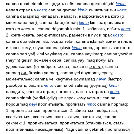
canına qəsd etmək не щадить себя; canına qorxu düşdü
kimin
напал страх на
кого
; canına qıymaq
kimin
лишить жизни
кого
;
canına daraşmaq нападать, напасть, наброситься на кого (о
множестве лиц); canına daraşdırmaq
kimin
kimi натравливать
кого
на кого-л.
; canına döşəmək kimin: 1. избивать, избить
кого
;
2. критиковать, раскритиковать, разнести в пух и прах
кого
;
canına dua edirəm молюсь за тебя; canına işləmək войти в плоть
и кровь кому; soyuq canına işləyir
kimin
холод пронизывает кого;
canına sarı yağ kimi yayılmaq
см.
canına yayılmaq; canına yazığın
(heyfin) gəlsin пожалей себя; canına yayılmaq получать
удовольствие (от доброго слова, похвалы
и т.п.
); canına
yatmaq
см.
ürəyinə yatmaq; canına yel dəyməmiş сразу,
моментально; canına yel keçməyə qoymamaq
nəyin
быстро
разобрать, решить
что
; canına od salmaq (qoymaq)
kimin
наводить, навести страх, нагонять, нагнать страх на
кого
;
canına sinmir (yediyi-içdiyi) не впрок кому
что-л.
; canına
hopdurmaq
nəyi
пропитывать, пропитать
что
; canına hopmaq:
1. пропитываться, пропитаться; 2. вбираться, вобраться,
всасываться, всосаться, впитываться, впитаться; canına
çəkmək: 1. пропитываться, пропитаться (становиться, стать
пропитанным, насыщенным). Yağı canına çəkmək пропитаться