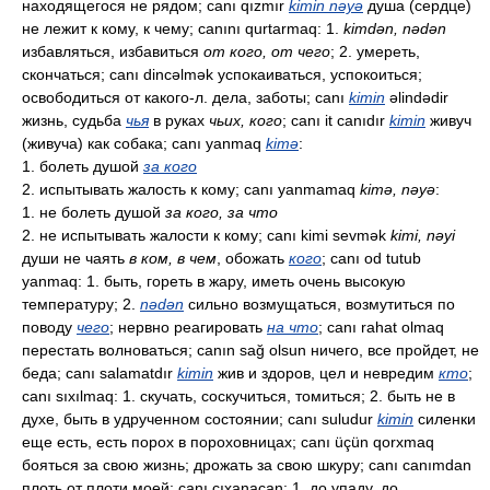
находящегося не рядом; canı qızmır
kimin nəyə
душа (сердце)
не лежит к кому, к чему; canını qurtarmaq: 1.
kimdən, nədən
избавляться, избавиться
от кого, от чего
; 2. умереть,
скончаться; canı dincəlmək успокаиваться, успокоиться;
освободиться от какого-л. дела, заботы; canı
kimin
əlindədir
жизнь, судьба
чья
в руках
чьих, кого
; canı it canıdır
kimin
живуч
(живуча) как собака; canı yanmaq
kimə
:
1. болеть душой
за кого
2. испытывать жалость к кому; canı yanmamaq
kimə, nəyə
:
1. не болеть душой
за кого, за что
2. не испытывать жалости к кому; canı kimi sevmək
kimi, nəyi
души не чаять
в ком, в чем
, обожать
кого
; canı od tutub
yanmaq: 1. быть, гореть в жару, иметь очень высокую
температуру; 2.
nədən
сильно возмущаться, возмутиться по
поводу
чего
; нервно реагировать
на что
; canı rahat olmaq
перестать волноваться; canın sağ olsun ничего, все пройдет, не
беда; canı salamatdır
kimin
жив и здоров, цел и невредим
кто
;
canı sıxılmaq: 1. скучать, соскучиться, томиться; 2. быть не в
духе, быть в удрученном состоянии; canı suludur
kimin
силенки
еще есть, есть порох в пороховницах; canı üçün qorxmaq
бояться за свою жизнь; дрожать за свою шкуру; canı canımdan
плоть от плоти моей; canı çıxanacan: 1. до упаду, до