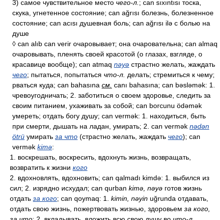
3) самое чувствительное место
чего-л.
; can sıxıntısı тоска,
скука, угнетенное состояние; can ağrısı болезнь, болезненное
состояние; can acısı душевная боль; can ağrısı ilə с болью на
душе
◊ can alıb can verir очаровывает; она очаровательна; can almaq
очаровывать, пленять своей красотой (о глазах, взгляде, о
красавице вообще); can atmaq
nəyə
страстно желать, жаждать
чего
; пытаться, попытаться
что-л.
делать; стремиться к чему;
рваться куда; can bahasına
см.
canı bahasına; can bəsləmək: 1.
чревоугодничать; 2. заботиться о своем здоровье, следить за
своим питанием, ухаживать за собой; can borcunu ödəmək
умереть; отдать богу душу; can vermək: 1. находиться, быть
при смерти, дышать на ладан, умирать; 2. can vermək
nədən
ötrü
умирать
за что
(страстно желать, жаждать
чего
); can
vermək
kimə
:
1. воскрешать, воскресить, вдохнуть жизнь, возвращать,
возвратить к жизни
кого
2. вдохновлять, вдохновить; can qalmadı kimdə: 1. выбился из
сил; 2. изрядно исхудал; can qurban
kimə, nəyə
готов жизнь
отдать
за кого
; can qoymaq: 1.
kimin, nəyin
uğrunda отдавать,
отдать свою жизнь, пожертвовать жизнью, здоровьем
за кого,
за что
; 2. вкладывать, вложить всю свою душу во
что-л.
,