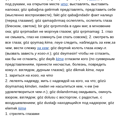
под руками, на открытом месте
что
; выставлять, выставить
напоказ; göz qabağına gətirmək представлять, представить себе
(мысленно воспроизвести); fakt göz qabağındadır факт налицо
(перед глазами); göz qamaşdırmaq ослеплять, ослепить глаза
(блеском, светом); bir göz qırpımında в один миг, в мгновение
ока; göz qırpmadan не моргнув глазом; göz qırpmamag: 1. глаз
не смыкать, глаз не сомкнуть (не спать совсем); 2. смотреть во
все глаза; göz qoymaq
kimə, nəyə
следить, наблюдать
за кем,за
чем
, вести слежку
за кем
; göz deşmək колоть глаза
кому-л.
(вызвать зависть
у кого-л.
); göz dəyməsin! чтобы не сглазить,
как бы не сглазить; göz dəyib
kimə
сглазили кого (по суеверным
представлениям, принести несчастье, болезнь, повредить
кому-л. взглядом, дурным глазом); göz dikmək
kimə, nəyə
1. зариться
на кого, на что
2. лелеять надежду, жить с надеждой на кого, на что; gözü
doymamaq
kimdən, nədən
не насытиться кем, ч ем (не
удовлетвориться чем-л.); göz dolandırmaq окидывать, окинуть
взором, взглядом; göz dolusu с восторгом, с радостью, с
воодушевлением; göz dustağı находящийся под надзором; göz
eləmək
kimə
1. стрелять глазами