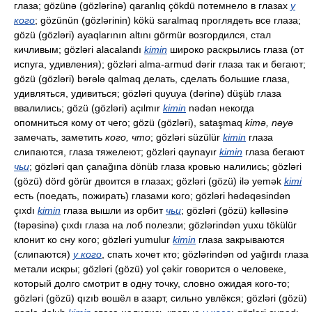
глаза; gözünə (gözlərinə) qaranlıq çökdü потемнело в глазах
у
кого
; gözünün (gözlərinin) kökü saralmaq проглядеть все глаза;
gözü (gözləri) ayaqlarının altını görmür возгордился, стал
кичливым; gözləri alacalandı
kimin
широко раскрылись глаза (от
испуга, удивления); gözləri alma-armud dərir глаза так и бегают;
gözü (gözləri) bərələ qalmaq делать, сделать большие глаза,
удивляться, удивиться; gözləri quyuya (dərinə) düşüb глаза
ввалились; gözü (gözləri) açılmır
kimin
nədən некогда
опомниться кому от чего; gözü (gözləri), sataşmaq
kimə, nəyə
замечать, заметить
кого, что
; gözləri süzülür
kimin
глаза
слипаются, глаза тяжелеют; gözləri qaynayır
kimin
глаза бегают
чьи
; gözləri qan çanağına dönüb глаза кровью налились; gözləri
(gözü) dörd görür двоится в глазах; gözləri (gözü) ilə yemək
kimi
есть (поедать, пожирать) глазами кого; gözləri hədəqəsindən
çıxdı
kimin
глаза вышли из орбит
чьи
; gözləri (gözü) kəlləsinə
(təpəsinə) çıxdı глаза на лоб полезли; gözlərindən yuxu tökülür
клонит ко сну кого; gözləri yumulur
kimin
глаза закрываются
(слипаются)
у кого
, спать хочет кто; gözlərindən od yağırdı глаза
метали искры; gözləri (gözü) yol çəkir говорится о человеке,
который долго смотрит в одну точку, словно ожидая кого-то;
gözləri (gözü) qızıb вошёл в азарт, сильно увлёкся; gözləri (gözü)