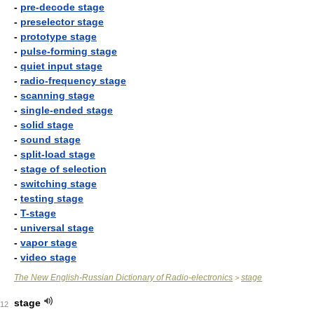
-
pre-decode stage
-
preselector stage
-
prototype stage
-
pulse-forming stage
-
quiet input stage
-
radio-frequency stage
-
scanning stage
-
single-ended stage
-
solid stage
-
sound stage
-
split-load stage
-
stage of selection
-
switching stage
-
testing stage
-
T-stage
-
universal stage
-
vapor stage
-
video stage
The New English-Russian Dictionary of Radio-electronics
stage
>
stage
12