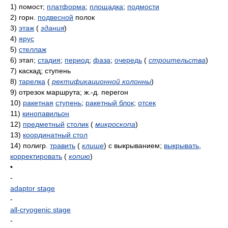
1)
помост;
платформа
;
площадка
;
подмости
2)
горн.
подвесной
полок
3)
этаж
(
здания
)
4)
ярус
5)
стеллаж
6)
этап;
стадия
;
период
;
фаза
;
очередь
(
строительства
)
7)
каскад; ступень
8)
тарелка
(
ректификационной колонны
)
9)
отрезок маршрута; ж.-д. перегон
10)
ракетная
ступень
;
ракетный блок
;
отсек
11)
кинопавильон
12)
предметный
столик
(
микроскопа
)
13)
координатный стол
14)
полигр.
травить
(
клише
)
с выкрыванием;
выкрывать
,
корректировать
(
копию
)
•
-
adaptor stage
-
all-cryogenic stage
-