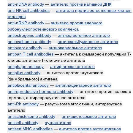
anti-nDNA antibody
—
антитело против нативной ДНК
anti-NK cell antibodies
—
антитела против естественных клеток-
киллеров
anti-nRNP antibody
—
антитело против ядерного
рибонуклеопротеинового комплекса
antiestrogenic antibody
—
антиэстрогенное антитело
antiovalbumin antibody
—
антиовальбуминовое антитело
antiovary antibody
—
антиовариальное антитело
antipan Т cell antibodies
— антитела к суммарной популяции Т-
клеток, анти-пан-Т-клеточные антитела
antiphage antibody
—
антифаговое антитело
antipilus antibody
— антитело против жгутикового
[фимбрального] антигена
antiplacental antibody
—
антиплацентарное антитело
antireproductive hormone antibody
— антитело против полового
гормона, антирепродуктивное антитело
anti-Rh antibody
— резус-изогемагглютинин, антирезусное
антитело
antischistosome antibody
—
антишистосомное антитело
antiself antibody
—
аутоантитело
antisetf MHC antibodies
—
антитела против аутоантигенов