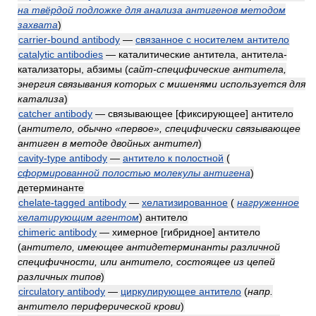
на твёрдой подложке для анализа антигенов методом
захвата
)
carrier-bound antibody
—
связанное с носителем антитело
catalytic antibodies
— каталитические антитела, антитела-
катализаторы, абзимы
(
сайт-специфические антитела,
энергия связывания которых с мишенями используется для
катализа
)
catcher antibody
— связывающее [фиксирующее] антитело
(
антитело, обычно «первое», специфически связывающее
антиген в методе двойных антител
)
cavity-type antibody
—
антитело к полостной
(
сформированной полостью молекулы антигена
)
детерминанте
chelate-tagged antibody
—
хелатизированное
(
нагруженное
хелатирующим агентом
)
антитело
chimeric antibody
— химерное [гибридное] антитело
(
антитело, имеющее антидетерминанты различной
специфичности, или антитело, состоящее из цепей
различных типов
)
circulatory antibody
—
циркулирующее антитело
(
напр.
антитело периферической крови
)