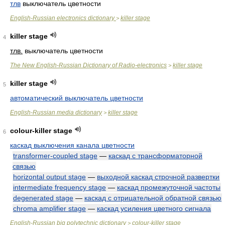
тлв
выключатель цветности
English-Russian electronics dictionary
killer stage
>
killer stage
4
тлв.
выключатель цветности
The New English-Russian Dictionary of Radio-electronics
killer stage
>
killer stage
5
автоматический выключатель цветности
English-Russian media dictionary
killer stage
>
colour-killer stage
6
каскад выключения канала цветности
transformer-coupled stage
—
каскад с трансформаторной
связью
horizontal output stage
—
выходной каскад строчной развертки
intermediate frequency stage
—
каскад промежуточной частоты
degenerated stage
—
каскад с отрицательной обратной связью
chroma amplifier stage
—
каскад усиления цветного сигнала
English-Russian big polytechnic dictionary
colour-killer stage
>