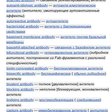
attached antibody
— связанное [конъюгированное] антитело
autoanti-idiotypic antibody
—
аутоанти-идиотипическое
антитело
(
антитело, имитирующее аутоантигенные
эффекты
)
autoreactive antibody
—
аутоантитело
bactericidal antibody
—
антитело с бактерицидными
свойствами
basement membrane antibody
—
антитело против базальной
мембраны
basophil-attached antibody
—
связанное с базофилом антитело
bifunctional antibody
—
гетеровалентное антитело
(
гибридное
антитело, построенное из Fab-фрагментов с различной
специфичностью
)
biotin-conjugated antibody
—
биотинилированное антитело
bispecific antibody
—
биспецифическое
(
обычно гибридное
)
антитело
bivalent antibody
— полное [двухвалентное] антитело
blocking antibody
— неполное [блокирующее, моновалентное]
антитело
bridging antibody
—
мостикообразующее
(
соединяющее
)
антитело
capture antibody
—
иммобилизованное антитело
(
антитело