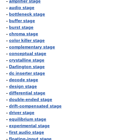
-
amplifier stage
-
audio stage
-
bottleneck stage
-
buffer stage
-
burst stage
-
chroma stage
-
color killer stage
-
complementary stage
-
conceptual stage
-
crystalline stage
-
Darlington stage
-
dc inserter stage
-
decode stage
-
design stage
-
differential stage
-
double-ended stage
-
drift-compensated stage
-
driver stage
-
equilibrium stage
-
experimental stage
-
first audio stage
-
floating-input stage