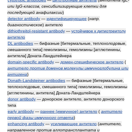
cytotropic antibodies
—
цитотропные антитела
(
антитела IgE-
или IgG-классов, сенсибилизирующие клетки для
последующей анафилаксии
)
detector antibody
—
идентифицирующее
(
напр.
диагностическое
)
антитело
dithiothreitol-resistant antibody
—
устойчивое к дитиотреитолу
антитело
DL antibodies
— бифазные [битермальные, теплохолодовые,
смешанного типа] гемолизины, гемолизины [агглютинины,
антитела] Доната-Ландштейнера
domain-specific antibody
—
домен-специфическое антитело
(
антитело против доменов молекулы иммуноглобулина или
антигена
)
Donath-Landsteiner antibodies
— бифазные [битермальные,
теплохолодовые, смешанного типа] гемолизины, гемолизины
[агглютинины, антитела] Доната-Ландштейнера
donor antibody
— донорское антитело, антитело донорского
типа
early antibody
—
раннее (иммунное) антитело
(
антитело
первой фазы иммунного ответа
)
enhancing antibody
—
усиливающее антитело
(
антитело,
направленное против аллотрансплантата и