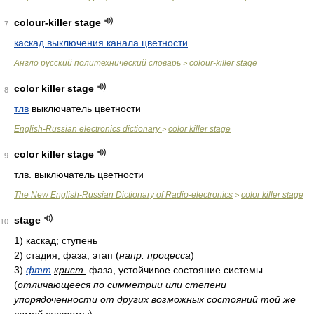
colour-killer stage
7
каскад выключения канала цветности
Англо русский политехнический словарь
colour-killer stage
>
color killer stage
8
тлв
выключатель цветности
English-Russian electronics dictionary
color killer stage
>
color killer stage
9
тлв.
выключатель цветности
The New English-Russian Dictionary of Radio-electronics
color killer stage
>
stage
10
1)
каскад; ступень
2)
стадия, фаза; этап
(
напр. процесса
)
3)
фтт
крист.
фаза, устойчивое состояние системы
(
отличающееся по симметрии или степени
упорядоченности от других возможных состояний той же