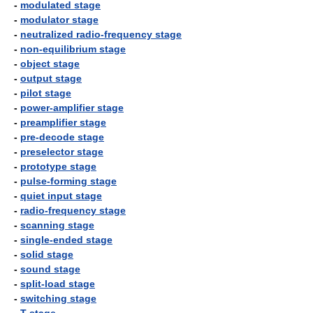
-
modulated stage
-
modulator stage
-
neutralized radio-frequency stage
-
non-equilibrium stage
-
object stage
-
output stage
-
pilot stage
-
power-amplifier stage
-
preamplifier stage
-
pre-decode stage
-
preselector stage
-
prototype stage
-
pulse-forming stage
-
quiet input stage
-
radio-frequency stage
-
scanning stage
-
single-ended stage
-
solid stage
-
sound stage
-
split-load stage
-
switching stage