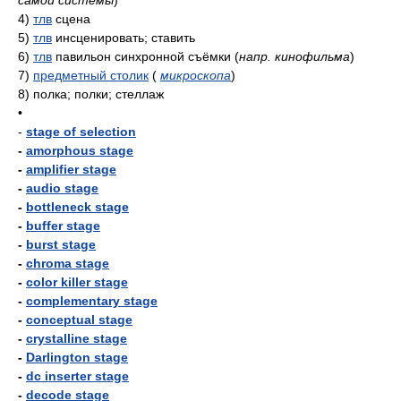
самой системы
)
4)
тлв
сцена
5)
тлв
инсценировать; ставить
6)
тлв
павильон синхронной съёмки
(
напр. кинофильма
)
7)
предметный столик
(
микроскопа
)
8)
полка; полки; стеллаж
•
-
stage of selection
-
amorphous stage
-
amplifier stage
-
audio stage
-
bottleneck stage
-
buffer stage
-
burst stage
-
chroma stage
-
color killer stage
-
complementary stage
-
conceptual stage
-
crystalline stage
-
Darlington stage
-
dc inserter stage
-
decode stage