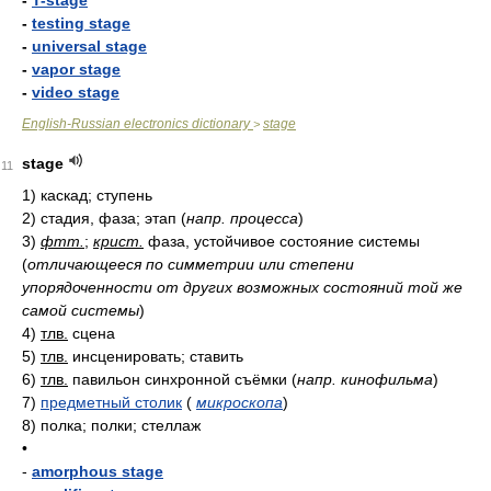
-
T-stage
-
testing stage
-
universal stage
-
vapor stage
-
video stage
English-Russian electronics dictionary
stage
>
stage
11
1)
каскад; ступень
2)
стадия, фаза; этап
(
напр. процесса
)
3)
фтт.
;
крист.
фаза, устойчивое состояние системы
(
отличающееся по симметрии или степени
упорядоченности от других возможных состояний той же
самой системы
)
4)
тлв.
сцена
5)
тлв.
инсценировать; ставить
6)
тлв.
павильон синхронной съёмки
(
напр. кинофильма
)
7)
предметный столик
(
микроскопа
)
8)
полка; полки; стеллаж
•
-
amorphous stage