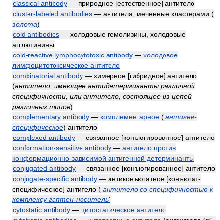
classical antibody
— природное [естественное] антитело
cluster-labeled antibodies
— антитела, меченные кластерами
(
золота
)
cold antibodies
— холодовые гемолизины, холодовые
агглютинины
cold-reactive lymphocytotoxic antibody
—
холодовое
лимфоцитотоксическое антитело
combinatorial antibody
— химерное [гибридное] антитело
(
антитело, имеющее антидетерминанты различной
специфичности, или антитело, состоящее из цепей
различных типов
)
complementary antibody
—
комплементарное
(
антиген-
специфическое
)
антитело
complexed antibody
— связанное [конъюгированное] антитело
conformation-sensitive antibody
—
антитело против
конформационно-зависимой антигенной детерминанты
conjugated antibody
— связанное [конъюгированное] антитело
conjugate-specific antibody
— антиконъюгатное [конъюгат-
специфическое] антитело
(
антитело со специфичностью к
комплексу гаптен-носитель
)
cytostatic antibody
—
цитостатическое антитело