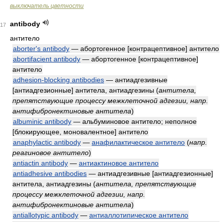
выключатель цветности
antibody
17
антитело
aborter's antibody
— абортогенное [контрацептивное] антитело
abortifacient antibody
— абортогенное [контрацептивное]
антитело
adhesion-blocking antibodies
— антиадгезивные
[антиадгезионные] антитела, антиадгезины
(
антитела,
препятствующие процессу межклеточной адгезии, напр.
антифибронектиновые антитела
)
albuminic antibody
— альбуминовое антитело; неполное
[блокирующее, моновалентное] антитело
anaphylactic antibody
—
анафилактическое антитело
(
напр.
реагиновое антитело
)
antiactin antibody
—
антиактиновое антитело
antiadhesive antibodies
— антиадгезивные [антиадгезионные]
антитела, антиадгезины
(
антитела, препятствующие
процессу межклеточной адгезии, напр.
антифибронектиновые антитела
)
antiallotypic antibody
—
антиаллотипическое антитело