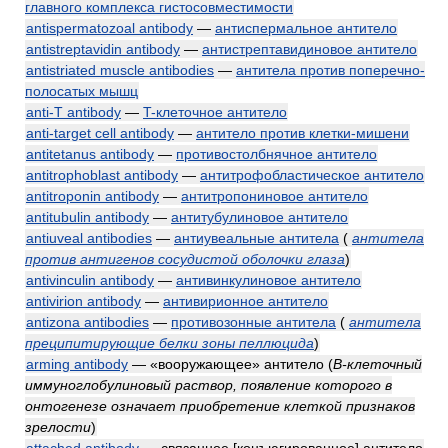
главного комплекса гистосовместимости
antispermatozoal antibody
—
антиспермальное антитело
antistreptavidin antibody
—
антистрептавидиновое антитело
antistriated muscle antibodies
—
антитела против поперечно-
полосатых мышц
anti-T antibody
—
T-клеточное антитело
anti-target cell antibody
—
антитело против клетки-мишени
antitetanus antibody
—
противостолбнячное антитело
antitrophoblast antibody
—
антитрофобластическое антитело
antitroponin antibody
—
антитропониновое антитело
antitubulin antibody
—
антитубулиновое антитело
antiuveal antibodies
—
антиувеальные антитела
(
антитела
против антигенов сосудистой оболочки глаза
)
antivinculin antibody
—
антивинкулиновое антитело
antivirion antibody
—
антивирионное антитело
antizona antibodies
—
противозонные антитела
(
антитела
преципитирующие белки зоны пеллюцида
)
arming antibody
— «вооружающее» антитело
(
B-клеточный
иммуноглобулиновый раствор, появление которого в
онтогенезе означает приобретение клеткой признаков
зрелости
)