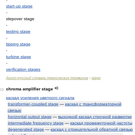
start-up stage
-
stepover stage
-
testing stage
-
tipping stage
-
turbine stage
-
verification stages
Англо-русский словарь технических терминов
stage
>
chroma amplifier stage
13
каскад усиления цветного сигнала
transformer-coupled stage
—
каскад с трансформаторной
связью
horizontal output stage
—
выходной каскад строчной развертки
intermediate frequency stage
—
каскад промежуточной частоты
degenerated stage
—
каскад с отрицательной обратной связью