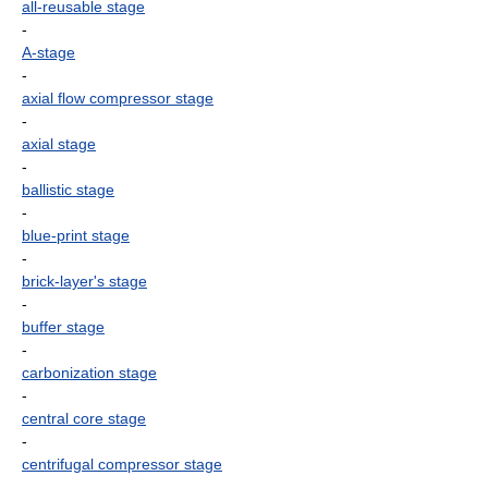
all-reusable stage
-
A-stage
-
axial flow compressor stage
-
axial stage
-
ballistic stage
-
blue-print stage
-
brick-layer's stage
-
buffer stage
-
carbonization stage
-
central core stage
-
centrifugal compressor stage
-