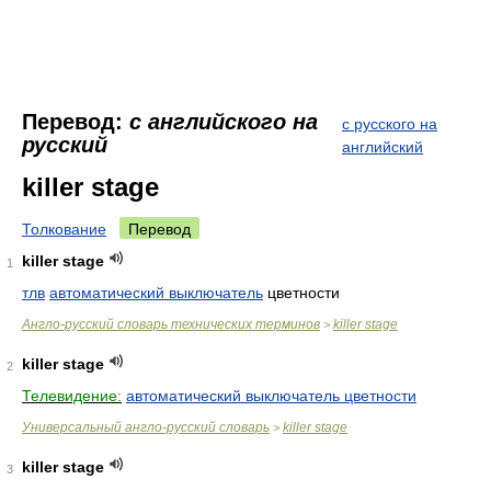
Перевод:
с английского на
с русского на
русский
английский
killer stage
Толкование
Перевод
killer stage
1
тлв
автоматический выключатель
цветности
Англо-русский словарь технических терминов
killer stage
>
killer stage
2
Телевидение:
автоматический выключатель цветности
Универсальный англо-русский словарь
killer stage
>
killer stage
3