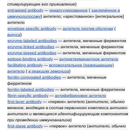
стимулирующее его приживление
)
entrapped antibody
—
инкапсулированное
(
заключённое в
иммунолипосому
)
антитело; «арестованное» [интегральное]
антитело
envelope-specific antibody
—
антитело против оболочки
(
вируса
)
enzyme-labeled antibodies
— антитела, меченные ферментом
enzyme-linked antibodies
— антитела, меченные ферментом
enzyme-tagged antibodies
— антитела, меченные ферментом
epitope-binding antibody
—
антидетерминантное антитело
facilitating antibody
—
вспомогательное (разрешающее)
антитело
(
в реакциях гемолиза
)
ferritin-conjugated antibodies
— антитела, меченные
ферритином
ferritin-labeled antibodies
— антитела, меченные ферритином
fibrin-specific antibody
—
антифибриновое антитело
first-layer antibody
— «первое» антитело
(
антитело, обычно
меченое, входящее в состав первичного комплекса антиген-
антитело и являющееся идентифицирующим компонентом
при проведении иммуноанализа
)
first-stage antibody
— «первое» антитело
(
антитело, обычно