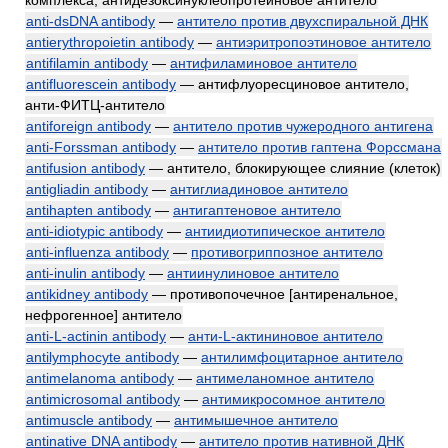
комплекса, антидезоксинуклеопротеиновое антитело
anti-dsDNA antibody
—
антитело против двухспиральной ДНК
antierythropoietin antibody
—
антиэритропоэтиновое антитело
antifilamin antibody
—
антифиламиновое антитело
antifluorescein antibody
— антифлуоресциновое антитело,
анти-ФИТЦ-антитело
antiforeign antibody
—
антитело против чужеродного антигена
anti-Forssman antibody
—
антитело против гаптена Форссмана
antifusion antibody
— антитело, блокирующее слияние (клеток)
antigliadin antibody
—
антиглиадиновое антитело
antihapten antibody
—
антигаптеновое антитело
anti-idiotypic antibody
—
антиидиотипическое антитело
anti-influenza antibody
—
противогриппозное антитело
anti-inulin antibody
—
антиинулиновое антитело
antikidney antibody
— противопочечное [антиренальное,
нефрогенное] антитело
anti-L-actinin antibody
—
анти-L-актининовое антитело
antilymphocyte antibody
—
антилимфоцитарное антитело
antimelanoma antibody
—
антимеланомное антитело
antimicrosomal antibody
—
антимикросомное антитело
antimuscle antibody
—
антимышечное антитело
antinative DNA antibody
—
антитело против нативной ДНК