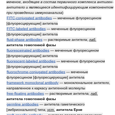
меченое, входящее в состав первичного комплекса антиген-
антитело и являющееся идентифицирующим компонентом
при проведении иммуноанализа
)
FITC-conjugated antibodies
— меченные флуоресцином
[флуоресцирующие] антитела
FITC-labeled antibodies
— меченные флуоресцином
[флуоресцирующие] антитела
fluid-phase antibodies
— растворимые антитела;
лаб.
антитела гомогенной фазы
fluoresceinated antibodies
— меченные флуоресцином
[флуоресцирующие] антитела
fluorescent-labeled antibodies
— меченные флуоресцином
[флуоресцирующие] антитела
fluorochrome-conjugated antibodies
— меченные
флуоресцином [флуоресцирующие] антитела
framework monoclonal antibody
— моноклональное антитело,
направленное к каркасу антигенной молекулы
free-floating antibodies
— растворимые антитела;
лаб.
антитела гомогенной фазы
germline antibodies
— антитела гаметического
[эмбрионального] типа;
уст.
антитела Ерне