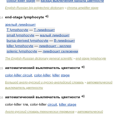
colour-killer stage
—
каскад выключения канала цветности
English-Russian big polytechnic dictionary
chroma amplifier stage
>
end-stage lymphocyte
14
зрелый лимфоцит
T lymphocyte
—
Т-лимфоцит
small lymphocyte
—
малый лимфоцит
bursa-derived lymphocyte
—
В-лимфоцит
killer lymphocyte
—
лимфоцит - киллер
splenic lymphocyte
—
лимфоцит селезенки
The English-Russian dictionary general scientific
end-stage lymphocyte
>
автоматический выключатель цветности
15
color-killer circuit
,
color-killer
,
killer
stage
Большой англо-русский и русско-английский словарь
автоматический
>
выключатель цветности
автоматический выключатель цветности
16
color-killer тлв, color-killer
circuit
,
killer stage
Англо-русский словарь технических терминов
автоматический
>