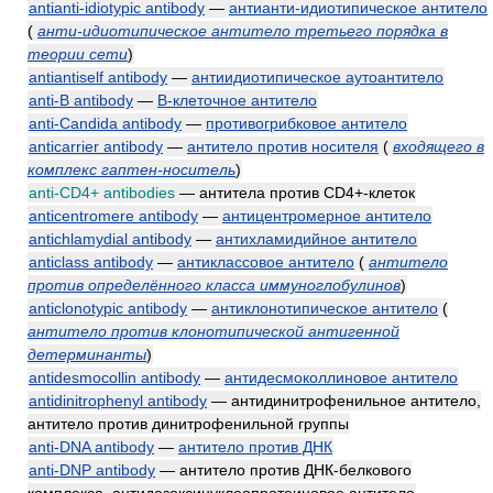
antianti-idiotypic antibody
—
антианти-идиотипическое антитело
(
анти-идиотипическое антитело третьего порядка в
теории сети
)
antiantiself antibody
—
антиидиотипическое аутоантитело
anti-B antibody
—
B-клеточное антитело
anti-Candida antibody
—
противогрибковое антитело
anticarrier antibody
—
антитело против носителя
(
входящего в
комплекс гаптен-носитель
)
anti-CD4+ antibodies
— антитела против CD4+-клеток
anticentromere antibody
—
антицентромерное антитело
antichlamydial antibody
—
антихламидийное антитело
anticlass antibody
—
антиклассовое антитело
(
антитело
против определённого класса иммуноглобулинов
)
anticlonotypic antibody
—
антиклонотипическое антитело
(
антитело против клонотипической антигенной
детерминанты
)
antidesmocollin antibody
—
антидесмоколлиновое антитело
antidinitrophenyl antibody
— антидинитрофенильное антитело,
антитело против динитрофенильной группы
anti-DNA antibody
—
антитело против ДНК
anti-DNP antibody
— антитело против ДНК-белкового