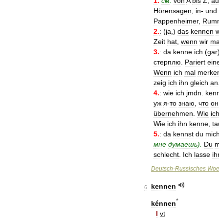
1
.
см
.
von
A
bis
Z
,
au
Hörensagen
,
in
-
und
Pappenheimer
,
Rum
2
.
:
(
ja
,)
das
kennen
w
Zeit
hat
,
wenn
wir
ma
3
.
:
da
kenne
ich
(
gar
стерплю
.
Pariert
ein
Wenn
ich
mal
merke
zeig
ich
ihn
gleich
an
4
.
:
wie
ich
jmdn
.
ken
уж
я
-
то
знаю
,
что
он
übernehmen
.
Wie
ic
Wie
ich
ihn
kenne
,
ta
5
.
:
da
kennst
du
mic
мне
думаешь
).
Du
m
schlecht
.
Ich
lasse
ih
Deutsch
-
Russisches
Woe
kennen
6
*
kénnen
I
vt