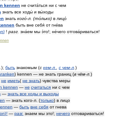
en
kennen
не
счита́ться
ни
с
чем
n
знать
все
ходы́
и
вы́ходы
en
знать
кого́
-
л
. (
то́лько
)
в
лицо́
kennen
быть
вне
себя́
от
гне́ва
on
)
!
разг
.
зна́ем
мы
э́то
!;
не́чего
отгова́риваться
!
ennen
.
)
;
быть
знакомым
(
с
кем
-
л
.
,
с
чем
-
л
.
)
hranken
)
kennen
—
не
знать
границ
(
в
чём
-
л
.
)
—
не
иметь
(
не
знать
)
чувства
меры
n
kennen
—
не
считаться
ни
с
чем
n
—
знать
все
ходы
и
выходы
en
—
знать
кого
-
л
. (
только
)
в
лицо
kennen
—
быть
вне
себя
от
гнева
on
)!
—
разг
.
знаем
мы
это
!;
нечего
отговариваться
!