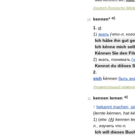
Deutsch
-
Russische
Wört
kennen
*
10
1
.
vt
1
)
знать
(
что
-
л
,
кого
Ich
hábe
ihn
gut
ge
Ich
kénne
mich
sel
Kénnen
Sie
den
Fi
2
)
знать
,
понимать
(
Kennst
du
díéses
S
2
.
sich
ḱénnen
быть
зн
Универсальный
немецк
kennen
lernen
11
↑
bekannt
machen
,
si
(
lernte
kénnen
,
hat
ke
1
)
(
etw
.
(
A
)
kennen
le
л
.,
изучить
что
-
л
.
Ich
will
dieses
Buc