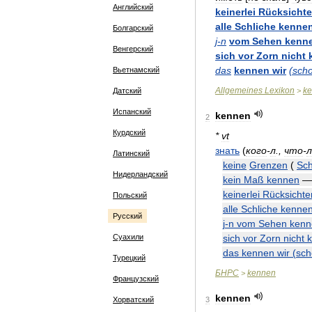
Английский
keinerlei
Rücksicht
alle
Schliche
kenne
Болгарский
j
-
n
vom
Sehen
kenn
Венгерский
sich
vor
Zorn
nicht
das
kennen
wir
(
sch
Вьетнамский
Allgemeines
Lexikon
k
Датский
>
Испанский
kennen
2
Курдский
*
vt
знать
(
кого
-
л
.,
что
-
л
Латинский
keine
Grenzen
(
Sc
Нидерландский
kein
Maß
kennen
keinerlei
Rücksichte
Польский
alle
Schliche
kenne
Русский
j
-
n
vom
Sehen
kenn
Суахили
sich
vor
Zorn
nicht
das
kennen
wir
(
sch
Турецкий
БНРС
kennen
>
Французский
kennen
Хорватский
3