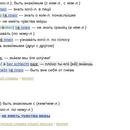
ого
-
л
.
);
быть
знако́мым
(
с
кем
-
л
.,
с
чем
-
л
.
)
nen
—
знать
кого́
-
л
.
в
лицо́
n
k
é
nnen
—
знать
о
ком
-
л
.
понаслы́шке
—
не
име́ть
чу́вства
ме́ры
r
á
nken
]
k
é
nnen
—
не
знать
грани́ц
(
в
чём
-
л
.
)
ава́ть
(
по
чему
-
л
.
)
k
é
nnen
—
узнава́ть
кого́
-
л
.
по
го́лосу
ь
знако́мыми
(
друг
с
дру́гом
)
г
.
—
зна́ем
мы
э́ти
шту́чки
!
e
]
á
ber
schlecht
разг
.
—
пло́хо
ты
его́
[
её́
]
зна́ешь
mehr
k
é
nnen
—
быть
вне
себя́
от
гне́ва
кий
словарь
kennen
>
)
быть
знакомым
с
(
кем
/
чем
-
л
.
)
ого
-
л
.
по
чему
-
л
.
)
—
не
иметь
чувства
меры
русский
словарь
общей
лексики
kennen
>