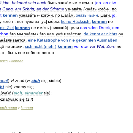
t
jdm
.
bekannt
sein
auch
быть
знако́мым
с
кем
-
н
.
jdn
.
an
etw
.
m
Gang
,
am
Schritt
,
an
der
Stimme
узнава́ть
/-
зна́ть
кого́
-
н
.
по
t
kennen
узнава́ть
/-
кого́
-
н
.
по
шага́м
,
знать
чьи
-
н
.
шаги́
.
jd
.
у
кого́
-
н
.
нет
чу́вства
[
ус
]
ме́ры
.
keine
Rücksicht
kennen
не
ein
Ziel
kennen
не
име́ть
(
никако́й
)
це́ли
das
<
den
Dreck
,
den
chon
э́то
мы
зна́ем
/
э́то
нам
уже́
изве́стно
.
da
kennt
er
nichts
он
ана́вливается
.
eine
Katastrophe
von
nie
gekannten
Ausmaßen
щё
не
зна́ли
.
sich
nicht
(
mehr
)
kennen
vor
etw
.
vor
Wut
,
Zorn
не
́
-
н
.,
быть
вне
себя́
от
чего́
-
н
.
sisch
kennen
>
annt
)
v
t
znać
(
v
r
sich
się
,
siebie
);
ht
nie
)
znamy
się
;
a
(
wa
)
ć
(
sich
,
einander
się
);
ozna
(
wa
)
ć
się
(
z
I
)
buch
neuer
kennen
>