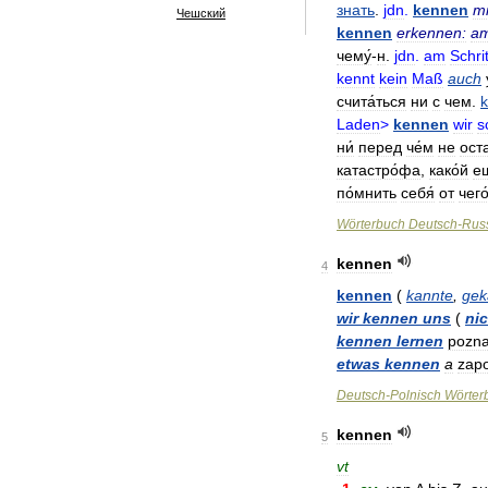
знать
.
jdn
.
kennen
mi
Чешский
kennen
erkennen:
a
чему́
-
н
.
jdn
.
am
Schrit
kennt
kein
Maß
auch
счита́ться
ни
с
чем
.
k
Laden
>
kennen
wir
s
ни́
перед
че́м
не
ост
катастро́фа
,
како́й
е
по́мнить
себя́
от
чего
Wörterbuch
Deutsch
-
Rus
kennen
4
kennen
(
kannte
,
gek
wir
kennen
uns
(
nic
kennen
lernen
pozn
etwas
kennen
a
zap
Deutsch
-
Polnisch
Wörter
kennen
5
vt