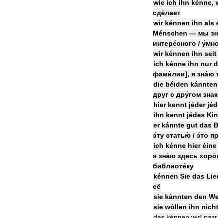
wie
ich
ihn
kénne
,
сде́лает
wir
kénnen
ihn
als
Ménschen
—
мы
зн
интере́сного
/
у́мн
wir
kénnen
ihn
seit
ich
kénne
ihn
nur
фами́лии
],
я
зна́ю
die
béiden
kánnten
друг
с
дру́гом
знак
hier
kennt
jéder
jé
ihn
kennt
jédes
Ki
er
kánnte
gut
das
B
э́ту
статью́
/
э́то
пр
ich
kénne
hier
éine
я
зна́ю
здесь
хоро
библиоте́ку
kénnen
Sie
das
Lie
её
sie
kánnten
den
W
sie
wóllen
ihn
nich
das
kénnen
wir
!
разг
.