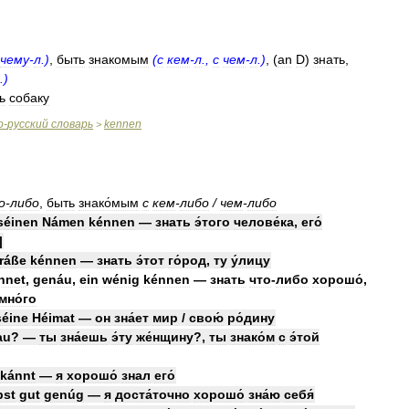
чему
-
л
.)
,
быть
знакомым
(
с
кем
-
л
.,
с
чем
-
л
.)
, (
an
D
)
знать
,
.)
ь
собаку
о
-
русский
словарь
kennen
>
о
-
либо
,
быть
знако́мым
с
кем
-
либо
/
чем
-
либо
séinen
Námen
kénnen
—
знать
э́того
челове́ка
,
его́
]
ráße
kénnen
—
знать
э́тот
го́род
,
ту
у́лицу
hnet
,
genáu
,
ein
wénig
kénnen
—
знать
что
-
либо
хорошо́
,
мно́го
séine
Héimat
—
он
зна́ет
мир
/
свою́
ро́дину
au
? —
ты
зна́ешь
э́ту
же́нщину
?,
ты
знако́м
с
э́той
kánnt
—
я
хорошо́
знал
его́
bst
gut
genúg
—
я
доста́точно
хорошо́
зна́ю
себя́