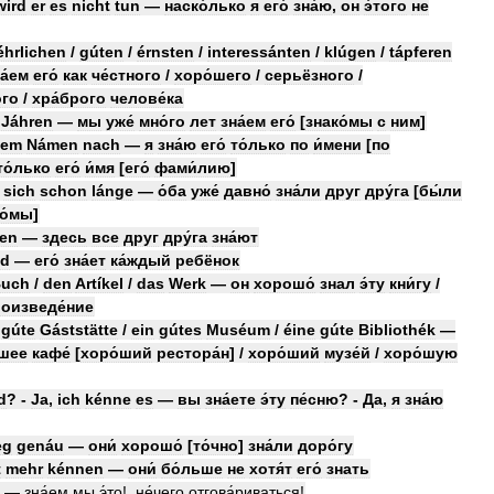
wird
er
es
nicht
tun
—
наско́лько
я
его́
зна́ю
,
он
э́того
не
éhrlichen
/
gúten
/
érnsten
/
interessánten
/
klúgen
/
tápferen
а́ем
его́
как
че́стного
/
хоро́шего
/
серьёзного
/
ого
/
хра́брого
челове́ка
Jáhren
—
мы
уже́
мно́го
лет
зна́ем
его́
[
знако́мы
с
ним
]
dem
Námen
nach
—
я
зна́ю
его́
то́лько
по
и́мени
[
по
то́лько
его́
и́мя
[
его́
фами́лию
]
sich
schon
lánge
—
о́ба
уже́
давно́
зна́ли
друг
дру́га
[
бы́ли
о́мы
]
den
—
здесь
все
друг
дру́га
зна́ют
nd
—
его́
зна́ет
ка́ждый
ребёнок
uch
/
den
Artíkel
/
das
Werk
—
он
хорошо́
знал
э́ту
кни́гу
/
оизведе́ние
gúte
Gáststätte
/
ein
gútes
Muséum
/
éine
gúte
Bibliothék
—
́шее
кафе́
[
хоро́ший
рестора́н
] /
хоро́ший
музе́й
/
хоро́шую
d
? -
Ja
,
ich
kénne
es
—
вы
зна́ете
э́ту
пе́сню
? -
Да
,
я
зна́ю
eg
genáu
—
они́
хорошо́
[
то́чно
]
зна́ли
доро́гу
t
mehr
kénnen
—
они́
бо́льше
не
хотя́т
его́
знать
—
зна́ем
мы
э́то
!,
не́чего
отгова́риваться
!