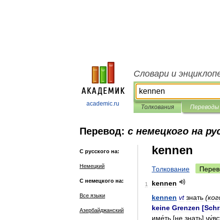
Словари и энциклоп
academic.ru
Толкования
Переводы
Перевод:
с немецкого на ру
kennen
С русского на:
Немецкий
Толкование
Перев
С немецкого на:
kennen
1
Все языки
kennen
vt
знать
(
кого
keine
Grenzen
[
Sch
Азербайджанский
име́ть
[
не
знать
]
чу́в