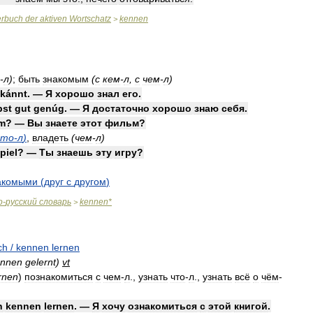
erbuch
der
aktiven
Wortschatz
kennen
>
-
л
)
;
быть
знакомым
(
с
кем
-
л
,
с
чем
-
л
)
kánnt
. —
Я
хорошо
знал
его
.
bst
gut
genúg
. —
Я
достаточно
хорошо
знаю
себя
.
lm
? —
Вы
знаете
этот
фильм
?
что
-
л
)
,
владеть
(
чем
-
л
)
piel
? —
Ты
знаешь
эту
игру
?
акомыми
(
друг
с
другом
)
о
-
русский
словарь
kennen
*
>
ch
/
kennen
lernen
́nnen
gelernt
)
vt
rnen
)
познакомиться
с
чем
-
л
.,
узнать
что
-
л
.,
узнать
всё
о
чём
-
h
kennen
lernen
. —
Я
хочу
ознакомиться
с
этой
книгой
.