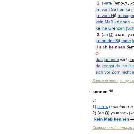
1
.
знать
(
что
-
л
.,
к
j
-
n
vom
S
é
hen
k
é
n
j
-
n
vom
H
ö́
rensage
kein
Maß
k
é
nnen
k
é
ine
Gr
é
nzen
[
Sch
2
.
(
an
D
)
знать
,
узн
j
-
n
an
der
St
í
mme
II
sich
k
e
nnen
быт
◇
das
k
é
nnen
wir
!
раз
da
kennst
du
ihn
[
si
sich
vor
Zorn
nicht
Большой
немецко
-
русс
kennen
7
vt
1
)
знать
(
кого
/
что
-
л
.
2
)
(
an
D
)
узнавать
(
к
kein
Maß
kennen
Современный
немецко
-