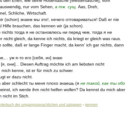
s
den
Effeff
,
wie
seine
Hosentasche
[
Westentasche
],
vom
auswendig
,
nur
vom
Sehen
,
а
тж
.
сущ
.
Aas
,
Dreh
,
mel
,
Schliche
,
Wirtschaft
.
ir
(
schon
)
знаем
мы
это
!,
нечего
отговариваться
!
Daß
er
nie
l
Hilfe
brauchen
,
das
kennen
wir
(
ja
schon
).
)
nichts
тогда
я
не
остановлюсь
ни
перед
чем
,
тогда
я
не
er
nicht
gleich
,
da
kenne
ich
nichts
,
da
kriegt
er
gleich
was
raus
.
n
sollte
,
daß
er
lange
Finger
macht
,
da
kenn
'
ich
gar
nichts
,
dann
.
ne
,...
уж
я
-
то
его
[
себя
,
их
]
знаю
[
я
,
они
]...
Diesen
Auftrag
möchte
ich
am
liebsten
nicht
h
mich
kenne
,
ist
er
für
mich
zu
schwer
.
ugt
er
dazu
nicht
.
h
aber
schlecht
ты
меня
плохо
знаешь
(
я
не
такой
,
как
ты
обо
einst
,
ich
werde
ihm
nicht
helfen
wollen
?
Da
kennst
du
mich
aber
n
nicht
im
Stich
.
rterbuch
der
umgangssprachlichen
und
saloppen
kennen
>