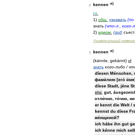
kennen
8
гл
.
1
)
общ
.
узнавать
(
по
знать
(
что
-
л
.,
кого
-
л
2
)
идиом
.
(
gut
)
съест
Универсальный
немецк
kennen
9
(
kánnte
,
gekánnt
)
vt
знать
кого
-
либо
/
чт
díesen
Ménschen
,
фами́лию
[
его́
и́мя
díese
Stadt
,
jéne
St
etw
.
gut
,
áusgezeic
отли́чно
,
то́чно
,
не
er
kennt
die
Welt
/
kennst
du
díese
Fr
же́нщиной
?
ich
hábe
ihn
gut
ge
ich
kénne
mich
sel