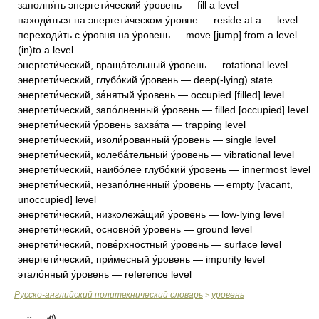
заполня́ть энергети́ческий у́ровень — fill a level
находи́ться на энергети́ческом у́ровне — reside at a … level
переходи́ть с у́ровня на у́ровень — move [jump] from a level
(in)to a level
энергети́ческий, враща́тельный у́ровень — rotational level
энергети́ческий, глубо́кий у́ровень — deep(-lying) state
энергети́ческий, за́нятый у́ровень — occupied [filled] level
энергети́ческий, запо́лненный у́ровень — filled [occupied] level
энергети́ческий у́ровень захва́та — trapping level
энергети́ческий, изоли́рованный у́ровень — single level
энергети́ческий, колеба́тельный у́ровень — vibrational level
энергети́ческий, наибо́лее глубо́кий у́ровень — innermost level
энергети́ческий, незапо́лненный у́ровень — empty [vacant,
unoccupied] level
энергети́ческий, низколежа́щий у́ровень — low-lying level
энергети́ческий, основно́й у́ровень — ground level
энергети́ческий, пове́рхностный у́ровень — surface level
энергети́ческий, при́месный у́ровень — impurity level
этало́нный у́ровень — reference level
Русско-английский политехнический словарь
уровень
>