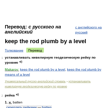
Перевод:
с русского на
с английского на
английский
русский
keep the rod plumb by a level
Толкование
Перевод
устанавливать нивелирную геодезическую рейку по
1
уровню
Makarov:
keep the rod plumb by a level
,
keep the rod plumb by
means of a level
Универсальный русско-английский словарь
устанавливать
>
нивелирную геодезическую рейку по уровню
рейка
2
1.
ж.
batten
скреплять рейками
—
batten