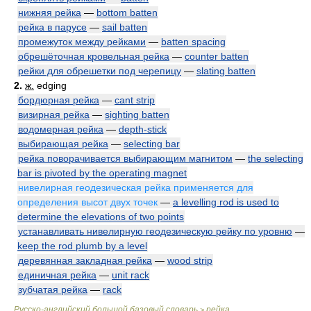
нижняя рейка
—
bottom batten
рейка в парусе
—
sail batten
промежуток между рейками
—
batten spacing
обрешёточная кровельная рейка
—
counter batten
рейки для обрешетки под черепицу
—
slating batten
2.
ж.
edging
бордюрная рейка
—
cant strip
визирная рейка
—
sighting batten
водомерная рейка
—
depth-stick
выбирающая рейка
—
selecting bar
рейка поворачивается выбирающим магнитом
—
the selecting
bar is pivoted by the operating magnet
нивелирная геодезическая рейка применяется для
определения высот двух точек
—
a levelling rod is used to
determine the elevations of two points
устанавливать нивелирную геодезическую рейку по уровню
—
keep the rod plumb by a level
деревянная закладная рейка
—
wood strip
единичная рейка
—
unit rack
зубчатая рейка
—
rack
Русско-английский большой базовый словарь
рейка
>