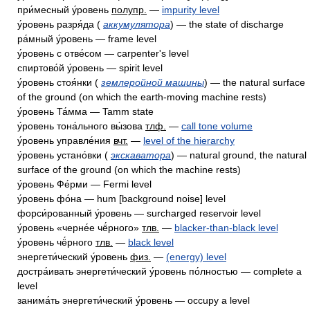
при́месный у́ровень
полупр.
—
impurity level
у́ровень разря́да (
аккумулятора
) — the state of discharge
ра́мный у́ровень — frame level
у́ровень с отве́сом — carpenter's level
спиртово́й у́ровень — spirit level
у́ровень стоя́нки (
землеройной машины
) — the natural surface
of the ground (on which the earth-moving machine rests)
у́ровень Та́мма — Tamm state
у́ровень тона́льного вы́зова
тлф.
—
call tone volume
у́ровень управле́ния
вчт.
—
level of the hierarchy
у́ровень устано́вки (
экскаватора
) — natural ground, the natural
surface of the ground (on which the machine rests)
у́ровень Фе́рми — Fermi level
у́ровень фо́на — hum [background noise] level
форси́рованный у́ровень — surcharged reservoir level
у́ровень «черне́е чё́рного»
тлв.
—
blacker-than-black level
у́ровень чё́рного
тлв.
—
black level
энергети́ческий у́ровень
физ.
—
(energy) level
достра́ивать энергети́ческий у́ровень по́лностью — complete a
level
занима́ть энергети́ческий у́ровень — occupy a level