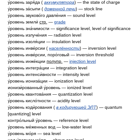
у́ровень заря́да (
аккумулятора
) — the state of charge
у́ровень за́сыпи (
доменной печи
) — stock line
у́ровень звуково́го давле́ния — sound level
у́ровень земли́
стр.
—
grade
у́ровень зна́чимости — significance level, level of significance
у́ровень излуче́ния — radiation level
у́ровень изоля́ции — insulation level
у́ровень инве́рсии (
населённости
) — inversion level
у́ровень инве́рсии, поро́говый — inversion threshold
у́ровень инже́кции
полупр.
—
injection level
у́ровень интегра́ции — integration level
у́ровень интенси́вности — intensity level
у́ровень иониза́ции — ionization level
ионизи́рованный у́ровень — ionized level
у́ровень квантова́ния — quantization level
у́ровень кисло́тности — acidity level
у́ровень коди́рования (
в кодирующей ЭЛТ
) — quantum
[quantizing] level
контро́льный у́ровень — reference level
у́ровень ме́женных вод — low-water level
у́ровень мо́ря — sea level