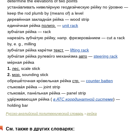
determine the elevations of two points
устана́вливать нивели́рную геодези́ческую ре́йку по у́ровню —
keep the rod plumb by (means of) a level
деревя́нная закладна́я ре́йка — wood strip
едини́чная ре́йка
полигр.
—
unit rack
зубча́тая ре́йка — rack
нареза́ть зубча́тую ре́йку, напр. фрезерова́нием — cut a rack
by, e. g., milling
зубча́тая ре́йка каре́тки
текст.
—
lifting rack
зубча́тая ре́йка рулево́го механи́зма
авто
—
steering rack
ме́рная ре́йка
1.
лес.
scale stick
2.
мор.
sounding stick
обрешё́точная кро́вельная ре́йка
стр.
—
counter batten
стыкова́я ре́йка — joint strip
стыкова́я, пане́льная ре́йка — panel strip
уде́рживающая ре́йка (
в АТС координатной системе
) —
holding bar
Русско-английский политехнический словарь
рейка
>
См. также в других словарях: