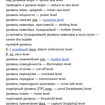
над у́ровнем мо́ря — above sea level
приводи́ть к у́ровню мо́ря — reduce to sea level
у́ровень мо́ря, сре́дний — mean sea level
у́ровень мо́щности — power level
у́ровень нака́чки
элк.
—
pumping level
у́ровень нивели́ра, приставно́й — striding level
у́ровень нивели́ра, пузырько́вый — bubble (level)
установи́ть (пузырько́вый) у́ровень нивели́ра в нуль-пункт —
centre the bubble
нулево́й у́ровень
1.
(
исходный
)
геод.
datum (reference) level
2.
эл.
zero level
у́ровень ограниче́ния
элк.
—
limiting level
у́ровень освещё́нности — illumination level
у́ровень отсе́чки — cut-off level
у́ровень перегру́зки — overload level
у́ровень переда́чи — transmission level
у́ровень перехо́дного разгово́ра — cross-talk level
подпо́рный у́ровень [ПУ]
гидр.
— pond [headwater] level
у́ровень поме́х — noise level
поро́говый у́ровень — threshold level
у́ровень прилипа́ния
физ.
— capture [trapping] level