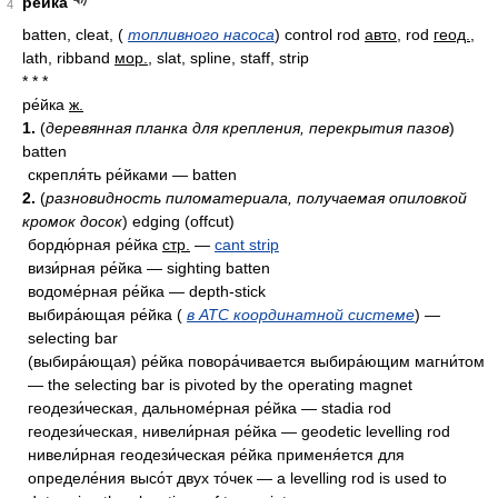
рейка
4
batten, cleat,
(
топливного насоса
)
control rod
авто
, rod
геод.
,
lath, ribband
мор.
, slat, spline, staff, strip
* * *
ре́йка
ж.
1.
(
деревянная планка для крепления, перекрытия пазов
)
batten
скрепля́ть ре́йками — batten
2.
(
разновидность пиломатериала, получаемая опиловкой
кромок досок
) edging (offcut)
бордю́рная ре́йка
стр.
—
cant strip
визи́рная ре́йка — sighting batten
водоме́рная ре́йка — depth-stick
выбира́ющая ре́йка (
в АТС координатной системе
) —
selecting bar
(выбира́ющая) ре́йка повора́чивается выбира́ющим магни́том
— the selecting bar is pivoted by the operating magnet
геодези́ческая, дальноме́рная ре́йка — stadia rod
геодези́ческая, нивели́рная ре́йка — geodetic levelling rod
нивели́рная геодези́ческая ре́йка применя́ется для
определе́ния высо́т двух то́чек — a levelling rod is used to