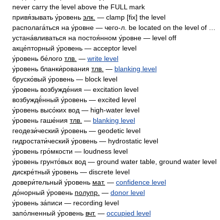
never carry the level above the FULL mark
привя́зывать у́ровень
элк.
— clamp [fix] the level
располага́ться на у́ровне — чего-л. be located on the level of …
устана́вливаться на постоя́нном у́ровне — level off
акце́пторный у́ровень — acceptor level
у́ровень бе́лого
тлв.
—
write level
у́ровень бланки́рования
тлв.
—
blanking level
бруско́вый у́ровень — block level
у́ровень возбужде́ния — excitation level
возбуждё́нный у́ровень — excited level
у́ровень высо́ких вод — high-water level
у́ровень гаше́ния
тлв.
—
blanking level
геодези́ческий у́ровень — geodetic level
гидростати́ческий у́ровень — hydrostatic level
у́ровень гро́мкости — loudness level
у́ровень грунто́вых вод — ground water table, ground water level
дискре́тный у́ровень — discrete level
довери́тельный у́ровень
мат.
—
confidence level
до́норный у́ровень
полупр.
—
donor level
у́ровень за́писи — recording level
запо́лненный у́ровень
вчт.
—
occupied level