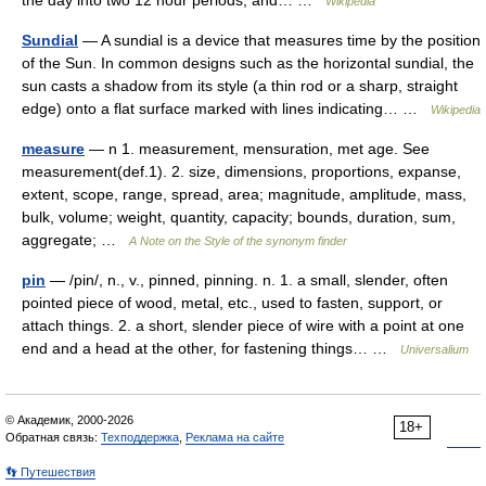
the day into two 12 hour periods, and… …
Wikipedia
Sundial
— A sundial is a device that measures time by the position
of the Sun. In common designs such as the horizontal sundial, the
sun casts a shadow from its style (a thin rod or a sharp, straight
edge) onto a flat surface marked with lines indicating… …
Wikipedia
measure
— n 1. measurement, mensuration, met age. See
measurement(def.1). 2. size, dimensions, proportions, expanse,
extent, scope, range, spread, area; magnitude, amplitude, mass,
bulk, volume; weight, quantity, capacity; bounds, duration, sum,
aggregate; …
A Note on the Style of the synonym finder
pin
— /pin/, n., v., pinned, pinning. n. 1. a small, slender, often
pointed piece of wood, metal, etc., used to fasten, support, or
attach things. 2. a short, slender piece of wire with a point at one
end and a head at the other, for fastening things… …
Universalium
© Академик, 2000-2026
18+
Обратная связь:
Техподдержка
,
Реклама на сайте
👣 Путешествия