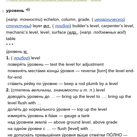
уровень
3
(
напр. точности
)
echelon, column, grade,
(
иерархической
структуры
)
layer
вчт.
,
(
прибор
)
builder's level, carpenter's level,
mechanic's level, level, surface
гидр.
,
(
напр. подземных вод
)
table
* * *
у́ровень
м.
1.
(
прибор
) level
поверя́ть у́ровень — test the level for adjustment
поменя́ть места́ми концы́ у́ровня — reverse [turn] the level end-
for-end
ста́вить ре́йку по у́ровню — keep a rod plumb by a level
2.
(
степень величины, значимости и т. п.
) level
доводи́ть у́ровень до … — bring up the level to …; bring up the
level flush with …
доли́ть до норма́льного у́ровня — top up the level
измеря́ть у́ровень в ба́ке — gauge a tank
над у́ровнем земли́ — above ground level, above grade
на одно́м у́ровне с … — flush [level] with …
не допуска́ть превыше́ния у́ровня вы́ше отме́тки ПО́ЛНО —