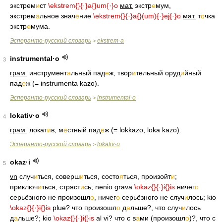
экстрем
и
ст
\ekstrem{
}{·}a{
}um{·}o
мат.
экстр
е
мум,
экстрем
а
льное знач
е
ние
\ekstrem{
}{·}a{
}(um){·}ej{·}o
мат.
т
о
чка
экстр
е
мума.
Эсперанто-русский словарь
ekstrem·a
>
instrumental·o
3
грам.
инструмент
а
льный пад
е
ж, твор
и
тельный оруд
и
йный
пад
е
ж (= instrumenta kazo).
Эсперанто-русский словарь
instrumental·o
>
lokativ·o
4
грам.
локат
и
в, м
е
стный пад
е
ж (= lokkazo, loka kazo).
Эсперанто-русский словарь
lokativ·o
>
okaz·i
5
vn
случ
и
ться, соверш
и
ться, состо
я
ться, произойт
и
;
приключ
и
ться, стряст
и
сь; nenio grava
\okaz{
}{·}i{
}is
ничег
о
серьёзного не произошл
о
, ничег
о
серьёзного не случ
и
лось; kio
\okaz{
}{·}i{
}is
plue? что произошл
о
д
а
льше?, что случ
и
лось
д
а
льше?; kio
\okaz{
}{·}i{
}is
al vi? что с в
а
ми (произошл
о
)?, что с