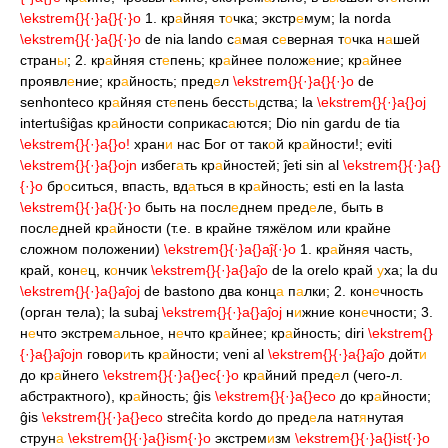
\ekstrem{
}{·}a{
}{·}o
1. кр
а
йняя т
о
чка; экстр
е
мум; la norda
\ekstrem{
}{·}a{
}{·}o
de nia lando с
а
мая с
е
верная т
о
чка н
а
шей
стран
ы
; 2. кр
а
йняя ст
е
пень; кр
а
йнее полож
е
ние; кр
а
йнее
проявл
е
ние; кр
а
йность; пред
е
л
\ekstrem{
}{·}a{
}{·}o
de
senhonteco кр
а
йняя ст
е
пень бесст
ы
дства; la
\ekstrem{
}{·}a{
}oj
intertuŝiĝas кр
а
йности соприкас
а
ются; Dio nin gardu de tia
\ekstrem{
}{·}a{
}o!
хран
и
нас Бог от так
о
й кр
а
йности!; eviti
\ekstrem{
}{·}a{
}ojn
избег
а
ть кр
а
йностей; ĵeti sin al
\ekstrem{
}{·}a{
}
{·}o
бр
о
ситься, впасть, вд
а
ться в кр
а
йность; esti en la lasta
\ekstrem{
}{·}a{
}{·}o
быть на посл
е
днем пред
е
ле, быть в
посл
е
дней кр
а
йности (т.е. в крайне тяжёлом или крайне
сложном положении)
\ekstrem{
}{·}a{
}aĵ{·}o
1. кр
а
йняя часть,
край, кон
е
ц, к
о
нчик
\ekstrem{
}{·}a{
}aĵo
de la orelo край
у
ха; la du
\ekstrem{
}{·}a{
}aĵoj
de bastono два конц
а
п
а
лки; 2. кон
е
чность
(орган тела); la subaj
\ekstrem{
}{·}a{
}aĵoj
н
и
жние кон
е
чности; 3.
н
е
что экстрем
а
льное, н
е
что кр
а
йнее; кр
а
йность; diri
\ekstrem{
}
{·}a{
}aĵojn
говор
и
ть кр
а
йности; veni al
\ekstrem{
}{·}a{
}aĵo
дойт
и
до кр
а
йнего
\ekstrem{
}{·}a{
}ec{·}o
кр
а
йний пред
е
л (чего-л.
абстрактного), кр
а
йность; ĝis
\ekstrem{
}{·}a{
}eco
до кр
а
йности;
ĝis
\ekstrem{
}{·}a{
}eco
streĉita kordo до пред
е
ла нат
я
нутая
струн
а
\ekstrem{
}{·}a{
}ism{·}o
экстрем
и
зм
\ekstrem{
}{·}a{
}ist{·}o