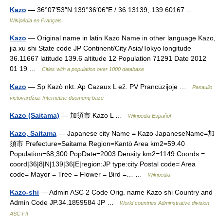
Kazo
— 36°07′53″N 139°36′06″E / 36.13139, 139.60167 …
Wikipédia en Français
Kazo
— Original name in latin Kazo Name in other language Kazo,
jia xu shi State code JP Continent/City Asia/Tokyo longitude
36.11667 latitude 139.6 altitude 12 Population 71291 Date 2012
01 19 …
Cities with a population over 1000 database
Kazo
— Sp Kazò nkt. Ap Cazaux L ež. PV Prancūzijoje …
Pasaulio
vietovardžiai. Internetinė duomenų bazė
Kazo (Saitama)
— 加須市 Kazo L …
Wikipedia Español
Kazo, Saitama
— Japanese city Name = Kazo JapaneseName=加
須市 Prefecture=Saitama Region=Kantō Area km2=59.40
Population=68,300 PopDate=2003 Density km2=1149 Coords =
coord|36|8|N|139|36|E|region:JP type:city Postal code= Area
code= Mayor = Tree = Flower = Bird =… …
Wikipedia
Kazo-shi
— Admin ASC 2 Code Orig. name Kazo shi Country and
Admin Code JP.34.1859584 JP …
World countries Adminstrative division
ASC I-II