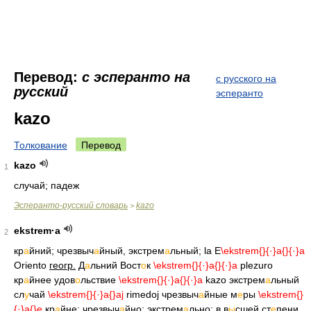
Перевод:
с эсперанто на
с русского на
русский
эсперанто
kazo
Толкование
Перевод
kazo
1
случай; падеж
Эсперанто-русский словарь
kazo
>
ekstrem·a
2
кр
а
йний; чрезвыч
а
йный, экстрем
а
льный; la E
\ekstrem{
}{·}a{
}{·}a
Oriento
геогр.
Д
а
льний Вост
о
к
\ekstrem{
}{·}a{
}{·}a
plezuro
кр
а
йнее удов
о
льствие
\ekstrem{
}{·}a{
}{·}a
kazo экстрем
а
льный
сл
у
чай
\ekstrem{
}{·}a{
}aj
rimedoj чрезвыч
а
йные м
е
ры
\ekstrem{
}
{·}a{
}e
кр
а
йне; чрезвыч
а
йно; экстрем
а
льно; в в
ы
сшей ст
е
пени