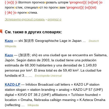
{·}o{
}{·}i
ŝtormon прогноз
и
ровать шторм
\prognoz{
}{·}o{
}ist{·}o
прогн
о
стик, специал
и
ст по прогн
о
зам
\prognoz{
}{·}o{
}(ist)
{·}ik{·}o
прогн
о
стика.
Эсперанто-русский словарь
prognoz·o
>
См. также в других словарях:
Kazo
— shi 加須市 Geographische Lage in Japan …
Deutsch
Wikipedia
Kazo
— (加須市; shi) es una ciudad que se encuentra en Saitama,
Japón. Según datos de 2003, la ciudad tiene una población
estimada de 68.300 habitantes y una densidad de 1.149,83
personas por km². El área total es de 59,40 km². La ciudad fue
fundada el 3… …
Enciclopedia Universal
KAZO-LP
— Infobox Broadcast call letters = KAZO LP station
station slogan = station branding = analog = KAZO LP 57 (UHF)
digital = KXVO DT 38.2 (UHF) affiliations = TuVision founded =
location = Omaha, Nebraska callsign meaning = K Azteca Omaha
(reflecting …
Wikipedia