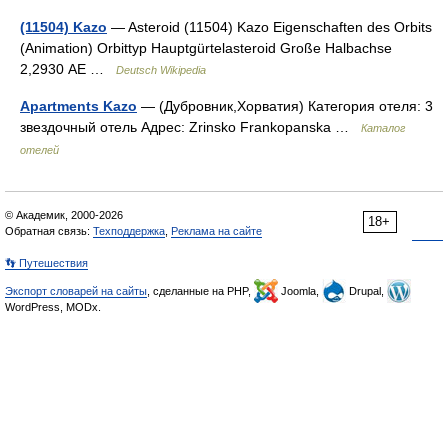
(11504) Kazo
— Asteroid (11504) Kazo Eigenschaften des Orbits
(Animation) Orbittyp Hauptgürtelasteroid Große Halbachse
2,2930 AE …
Deutsch Wikipedia
Apartments Kazo
— (Дубровник,Хорватия) Категория отеля: 3
звездочный отель Адрес: Zrinsko Frankopanska …
Каталог
отелей
© Академик, 2000-2026
18+
Обратная связь:
Техподдержка
,
Реклама на сайте
👣 Путешествия
Экспорт словарей на сайты
, сделанные на PHP,
Joomla,
Drupal,
WordPress, MODx.