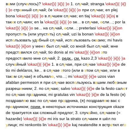
в
а
ми (случ
и
лось)?
\okaz{
}{·}i{
}{·}o
1. сл
у
чай; stranga
\okaz{
}{·}i{
}
{·}o
стр
а
нный сл
у
чай; ĉe
\okaz{
}{·}i{
}{·}o
при сл
у
чае; en plej
bona
\okaz{
}{·}i{
}{·}o
в л
у
чшем сл
у
чае; en tiaj
\okaz{
}{·}i{
}oj
в
так
и
х сл
у
чаях; en la
\okaz{
}{·}i{
}{·}o
se... в сл
у
чае,
е
сли...; por la
\okaz{
}{·}i{
}{·}o
se... на сл
у
чай,
е
сли...; preterlasi
\okaz{
}{·}i{
}on
пропуст
и
ть (или упуст
и
ть) сл
у
чай; uzi la bonan
\okaz{
}{·}i{
}on
исп
о
льзовать уд
о
бный сл
у
чай, исп
о
льзовать ок
а
зию; mi havis
\okaz{
}{·}i{
}on
у мен
я
был сл
у
чай; со мной был сл
у
чай; мне
предст
а
вился сл
у
чай; tio donis al mi
\okaz{
}{·}i{
}on
э
то
предост
а
вило мне сл
у
чай; 2.
редк.
,
см.
kazo.2,3
\okaz{
}{·}i{
}{·}a
случ
а
йный
\okaz{
}{·}i{
}e
1. в сл
у
чае, при сл
у
чае
\okaz{
}{·}i{
}e
de
tio mi deklaros, ke... в сл
у
чае
э
того (или в
э
том сл
у
чае, или в
так
о
м сл
у
чае) я объявл
ю
, что...; mi
\okaz{
}{·}i{
}e
uzos vian
afablan permeson я при сл
у
чае восп
о
льзуюсь в
а
шим люб
е
зным
разреш
е
нием; 2. по сл
у
чаю; salvo
\okaz{
}{·}i{
}e
de la festo сал
ю
т
по сл
у
чаю пр
а
здника; mi gratulas vin
\okaz{
}{·}i{
}e
de la festo (я)
поздравл
я
ю вас по сл
у
чаю пр
а
здника, (я) поздравл
я
ю вас с
пр
а
здником;
прим.
в некоторых источниках конструкция okaze
de трактуется как сложный предлог; 3. случ
а
йно, сл
у
чаем (=
hazarde)
\okaz{
}{·}i{
}e
mi iris sur la strato сл
у
чаем я шёл по
у
лице; mi renkontis lin
\okaz{
}{·}i{
}e
kaj neatendite я встр
е
тил ег
о