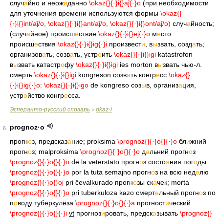
случ
а
йно и неож
и
данно
\okaz{
}{·}i{
}aĵ{·}o
(при необходимости
для уточнения времени используются формы
\okaz{
}
{·}i{
}int/aĵ/o,
\okaz{
}{·}i{
}ant/aĵ/o,
\okaz{
}{·}i{
}ont/aĵ/o)
случ
а
йность;
(случ
а
йное) происш
е
ствие
\okaz{
}{·}i{
}ej{·}o
м
е
сто
происш
е
ствия
\okaz{
}{·}i{
}ig{·}i
произвест
и
, в
ы
звать, созд
а
ть;
организов
а
ть, созв
а
ть, устр
о
ить
\okaz{
}{·}i{
}igi
katastrofon
в
ы
звать катастр
о
фу
\okaz{
}{·}i{
}igi
ies morton в
ы
звать чью-л.
смерть
\okaz{
}{·}i{
}igi
kongreson созв
а
ть конгр
е
сс
\okaz{
}
{·}i{
}ig{·}o:
\okaz{
}{·}i{
}igo
de kongreso соз
ы
в, организ
а
ция,
устр
о
йство конгр
е
сса.
Эсперанто-русский словарь
okaz·i
>
prognoz·o
6
прогн
о
з, предсказ
а
ние; proksima
\prognoz{
}{·}o{
}{·}o
бл
и
жний
прогн
о
з; malproksima
\prognoz{
}{·}o{
}{·}o
д
а
льний прогн
о
з
\prognoz{
}{·}o{
}{·}o
de la veterstato прогн
о
з состо
я
ния пог
о
ды
\prognoz{
}{·}o{
}{·}o
por la tuta semajno прогн
о
з на всю нед
е
лю
\prognoz{
}{·}o{
}oj
pri ĉevalkurado прогн
о
зы ск
а
чек; morta
\prognoz{
}{·}o{
}{·}o
pri tuberkuloza kazo смерт
е
льный прогн
о
з по
п
о
воду туберкулёза
\prognoz{
}{·}o{
}{·}a
прогност
и
ческий
\prognoz{
}{·}o{
}{·}i
vt
прогноз
и
ровать, предск
а
зывать
\prognoz{
}