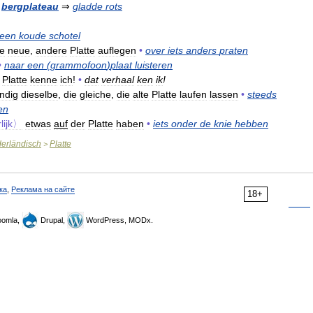
bergplateau
⇒
gladde
rots
een
koude
schotel
ne
neue
,
andere
Platte
auflegen
•
over
iets
anders
praten
•
naar
een
(
grammofoon
)
plaat
luisteren
Platte
kenne
ich
!
•
dat
verhaal
ken
ik
!
ndig
dieselbe
,
die
gleiche
,
die
alte
Platte
laufen
lassen
•
steeds
en
rlijk〉
etwas
auf
der
Platte
haben
•
iets
onder
de
knie
hebben
erländisch
Platte
>
ка
,
Реклама на сайте
18+
omla,
Drupal,
WordPress, MODx.