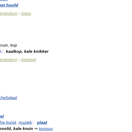
het
hoofd
erländisch
Glatze
>
kruin
,
kop
ijk〉
kaalkop
,
kale
knikker
erländisch
Glatzkopf
>
chel
)
plaat
el
che
kunst
,
muziek
〉
plaat
hoofd
,
kale
kruin
⇒
tonsuur