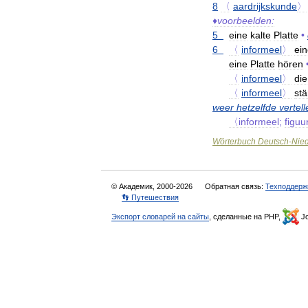
8
〈
aardrijkskunde
〉
♦
voorbeelden:
5
eine
kalte
Platte
•
6
〈
informeel
〉
ei
eine
Platte
hören
〈
informeel
〉
die
〈
informeel
〉
stä
weer
hetzelfde
vertell
〈informeel
;
figuu
Wörterbuch
Deutsch
-
Nied
© Академик, 2000-2026
Обратная связь:
Техподдерж
👣 Путешествия
Экспорт словарей на сайты
, сделанные на PHP,
Jo