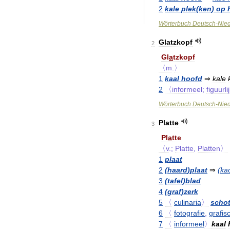
2
kale
plek
(
ken
)
op
Wörterbuch
Deutsch
-
Nied
Glatzkopf
2
Gl
a
tzkopf
〈m
.
〉
1
kaal
hoofd
⇒
kale
2
〈informeel
;
figuurl
Wörterbuch
Deutsch
-
Nied
Platte
3
Pl
a
tte
〈v
.;
Platte
,
Platten〉
1
plaat
2
(
haard
)
plaat
⇒
(
ka
3
(
tafel
)
blad
4
(
graf
)
zerk
5
〈
culinaria
〉
schot
6
〈
fotografie
,
grafis
7
〈
informeel
〉
kaal