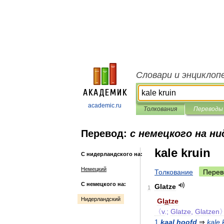
Словари и энциклоп
academic.ru
Толкования
Переводы
Перевод:
с немецкого на н
kale kruin
С нидерландского на:
Немецкий
Толкование
Перев
С немецкого на:
Glatze
1
Нидерландский
Gl
a
tze
〈v
.;
Glatze
,
Glatzen
1
kaal
hoofd
⇒
kale