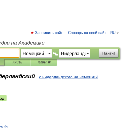
Запомнить сайт
Словарь на свой сайт
RU
едии на Академике
Найти!
Книги
Игры ⚽
идерландский
с нидерландского на немецкий
од
〉
kruin