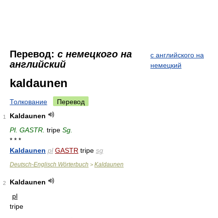
Перевод:
с немецкого на
с английского на
английский
немецкий
kaldaunen
Толкование
Перевод
Kaldaunen
1
Pl. GASTR.
tripe
Sg.
* * *
Kaldaunen
pl
GASTR
tripe
sg
Deutsch-Englisch Wörterbuch
Kaldaunen
>
Kaldaunen
2
pl
tripe