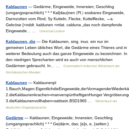
Kaldaunen
— Gedärme; Eingeweide; Innereien; Geschling
(umgangssprachlich) * * * Kal|dau|nen 〈Pl.〉 essbares Eingeweide,
Darmzotten vom Rind; Sy Kutteln, Flecke, Kuttelflecke, →a.
Gekröse [<nddt. kaldunen <mlat. calduna „das noch dampfende
Eingeweide… …
Universal-Lexikon
Kaldaunen, die
— Die Kaldaunen, sing. inus. ein nur im
gemeinen Leben übliches Wort, die Gedärme eines Thieres und in
weiterer Bedeutung auch das ganze Eingeweide zu bezeichnen. In
den niedrigen Sprecharten wird es auch von menschlichen
Gedärmen gebraucht. In… …
Grammatisch-kritisches Wörterbuch der
Hochdeutschen Mundart
Kaldaunen
— Kaldaunenpl
1.Bauch,Magen.EigentlichdieEingeweide,derVormagenderWiederkä
2.dieKaldaunenkrachen=manverspürtheftigenHunger.Vergröberung
3.dieKaldaunenvollhaben=sattsein.BSD1965 …
Wörterbuch der
deutschen Umgangssprache
Gedärme
— Kaldaunen; Eingeweide; Innereien; Geschling
(umgangssprachlich) * * * Ge|dạ̈rm, das; [e]s, e, (selten:)