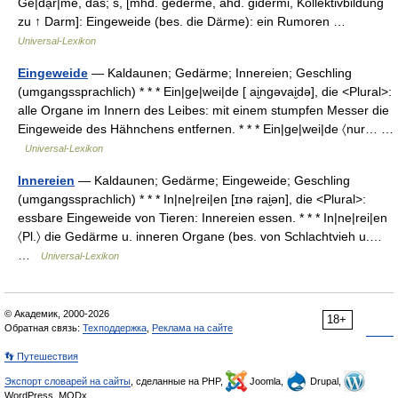
Ge|dạ̈r|me, das; s, [mhd. gederme, ahd. gidermi, Kollektivbildung
zu ↑ Darm]: Eingeweide (bes. die Därme): ein Rumoren …
Universal-Lexikon
Eingeweide
— Kaldaunen; Gedärme; Innereien; Geschling
(umgangssprachlich) * * * Ein|ge|wei|de [ ai̮ngəvai̮də], die <Plural>:
alle Organe im Innern des Leibes: mit einem stumpfen Messer die
Eingeweide des Hähnchens entfernen. * * * Ein|ge|wei|de 〈nur… …
Universal-Lexikon
Innereien
— Kaldaunen; Gedärme; Eingeweide; Geschling
(umgangssprachlich) * * * In|ne|rei|en [ɪnə rai̮ən], die <Plural>:
essbare Eingeweide von Tieren: Innereien essen. * * * In|ne|rei|en
〈Pl.〉 die Gedärme u. inneren Organe (bes. von Schlachtvieh u.…
…
Universal-Lexikon
© Академик, 2000-2026
18+
Обратная связь:
Техподдержка
,
Реклама на сайте
👣 Путешествия
Экспорт словарей на сайты
, сделанные на PHP,
Joomla,
Drupal,
WordPress, MODx.