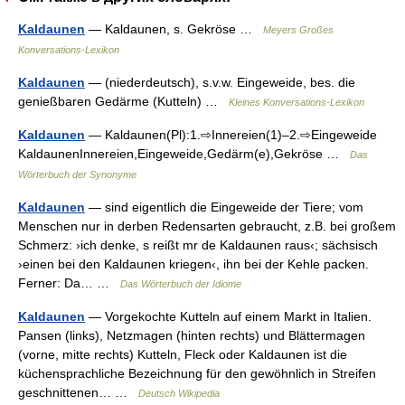
Kaldaunen
— Kaldaunen, s. Gekröse …
Meyers Großes
Konversations-Lexikon
Kaldaunen
— (niederdeutsch), s.v.w. Eingeweide, bes. die
genießbaren Gedärme (Kutteln) …
Kleines Konversations-Lexikon
Kaldaunen
— Kaldaunen(Pl):1.⇨Innereien(1)–2.⇨Eingeweide
KaldaunenInnereien,Eingeweide,Gedärm(e),Gekröse …
Das
Wörterbuch der Synonyme
Kaldaunen
— sind eigentlich die Eingeweide der Tiere; vom
Menschen nur in derben Redensarten gebraucht, z.B. bei großem
Schmerz: ›ich denke, s reißt mr de Kaldaunen raus‹; sächsisch
›einen bei den Kaldaunen kriegen‹, ihn bei der Kehle packen.
Ferner: Da… …
Das Wörterbuch der Idiome
Kaldaunen
— Vorgekochte Kutteln auf einem Markt in Italien.
Pansen (links), Netzmagen (hinten rechts) und Blättermagen
(vorne, mitte rechts) Kutteln, Fleck oder Kaldaunen ist die
küchensprachliche Bezeichnung für den gewöhnlich in Streifen
geschnittenen… …
Deutsch Wikipedia