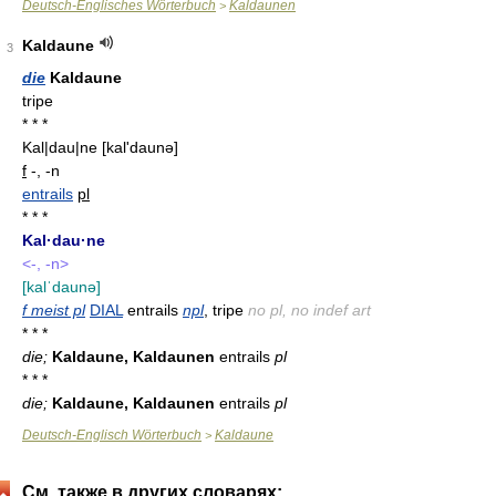
Deutsch-Englisches Wörterbuch
Kaldaunen
>
Kaldaune
3
die
Kaldaune
tripe
* * *
Kal|dau|ne
[kal'daunə]
f
-, -n
entrails
pl
* * *
Kal·dau·ne
<-, -n>
[kalˈdaunə]
f meist pl
DIAL
entrails
npl
, tripe
no pl, no indef art
* * *
die;
Kaldaune, Kaldaunen
entrails
pl
* * *
die;
Kaldaune, Kaldaunen
entrails
pl
Deutsch-Englisch Wörterbuch
Kaldaune
>
См. также в других словарях: