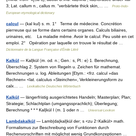
3; Lat. callum n., callus m. “verbärtete thick skin,… …
Proto-Indo-
European etymological dictionary
calcul
— (kal kul) s. m. 1° Terme de médecine. Concrétion
pierreuse qui se forme dans certains organes. Calculs biliaires,
urinaires, etc. La maladie même. Avoir le calcul. Peu usité en cet
emploi. 2° Opération par laquelle on trouve le résultat de …
Dictionnaire de la Langue Française d'Émile Littré
Kalkül
— Kal|kül 〈m. od. n.; Gen.: s, Pl.: e〉 1. Berechnung,
Überschlag 2. System von Regeln u. Zeichen für mathemat.
Berechnungen u. log. Ableitungen [Etym.: <frz. calcul »das
Rechnen« <lat. calculus »Steinchen«, Verkleinerungsform zu
calx… …
Lexikalische Deutsches Wörterbuch
Kalkül
— längerfristig ausgerichtetes Handeln; Masterplan; Plan;
Strategie; Schlachtplan (umgangssprachlich); Überlegung;
Berechnung * * * Kal|kül I 〈m. 1 oder n …
Universal-Lexikon
Lambdakalkül
— Lamb|da|kal|kül der; s <zu 2↑Kalkül> math.
Formalismus zur Beschreibung von Funktionen durch
Rechenvorschriften mit möglichst wenig Grundkonzeptionen …