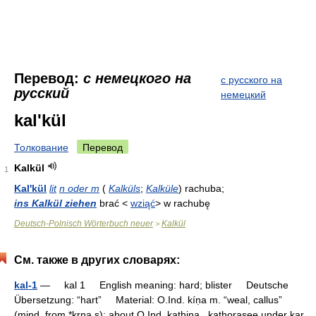
Перевод:
с немецкого на
с русского на
русский
немецкий
kal'kül
Толкование
Перевод
Kalkül
1
Kal'kül
lit
n oder m
(
Kalküls
;
Kalküle
) rachuba;
ins Kalkül ziehen
brać <
wziąć
> w rachubę
Deutsch-Polnisch Wörterbuch neuer
Kalkül
>
См. также в других словарях:
kal-1
— kal 1 English meaning: hard; blister Deutsche
Übersetzung: “hart” Material: O.Ind. kíṇa m. “weal, callus”
(mind. from *kr̥ṇa s); about O.Ind. kaṭhina , kaṭhorasee under kar