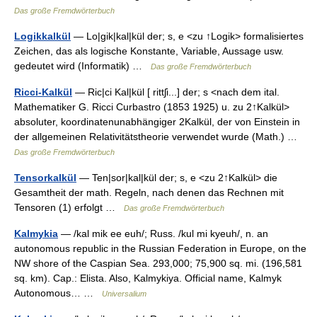
Das große Fremdwörterbuch
Logikkalkül
— Lo|gik|kal|kül der; s, e <zu ↑Logik> formalisiertes
Zeichen, das als logische Konstante, Variable, Aussage usw.
gedeutet wird (Informatik) …
Das große Fremdwörterbuch
Ricci-Kalkül
— Ric|ci Kal|kül [ rittʃi...] der; s <nach dem ital.
Mathematiker G. Ricci Curbastro (1853 1925) u. zu 2↑Kalkül>
absoluter, koordinatenunabhängiger 2Kalkül, der von Einstein in
der allgemeinen Relativitätstheorie verwendet wurde (Math.) …
Das große Fremdwörterbuch
Tensorkalkül
— Ten|sor|kal|kül der; s, e <zu 2↑Kalkül> die
Gesamtheit der math. Regeln, nach denen das Rechnen mit
Tensoren (1) erfolgt …
Das große Fremdwörterbuch
Kalmykia
— /kal mik ee euh/; Russ. /kul mi kyeuh/, n. an
autonomous republic in the Russian Federation in Europe, on the
NW shore of the Caspian Sea. 293,000; 75,900 sq. mi. (196,581
sq. km). Cap.: Elista. Also, Kalmykiya. Official name, Kalmyk
Autonomous… …
Universalium