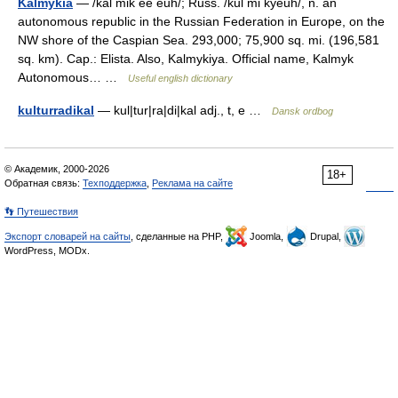
Kalmykia
— /kal mik ee euh/; Russ. /kul mi kyeuh/, n. an
autonomous republic in the Russian Federation in Europe, on the
NW shore of the Caspian Sea. 293,000; 75,900 sq. mi. (196,581
sq. km). Cap.: Elista. Also, Kalmykiya. Official name, Kalmyk
Autonomous… …
Useful english dictionary
kulturradikal
— kul|tur|ra|di|kal adj., t, e …
Dansk ordbog
© Академик, 2000-2026
18+
Обратная связь:
Техподдержка
,
Реклама на сайте
👣 Путешествия
Экспорт словарей на сайты
, сделанные на PHP,
Joomla,
Drupal,
WordPress, MODx.