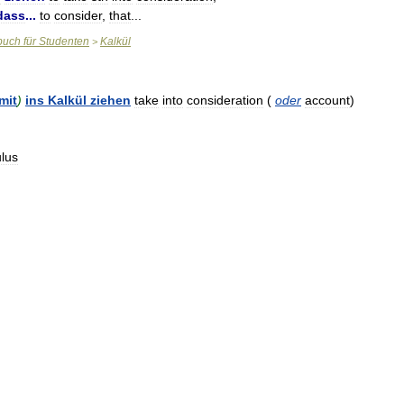
dass
...
to
consider
,
that
...
buch
für
Studenten
Kalkül
>
mit
)
ins
Kalkül
ziehen
take
into
consideration
(
oder
account
)
ulus