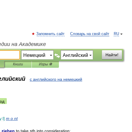
Запомнить сайт
Словарь на свой сайт
RU
едии на Академике
Найти!
Книги
Игры ⚽
глийский
с английского на немецкий
од
y:l
]
m
o
nt
l
ziehen
to
take
sth
into
consideration
;