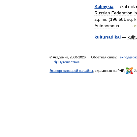
Kalmykia
— /
kal
mik
Russian
Federation
in
sq
.
mi
. (
196
,
581
sq
.
Autonomous
… …
Us
kulturradikal
—
kul
|
t
© Академик, 2000-2026
Обратная связь:
Техподдерж
👣 Путешествия
Экспорт словарей на сайты
, сделанные на PHP,
Jo