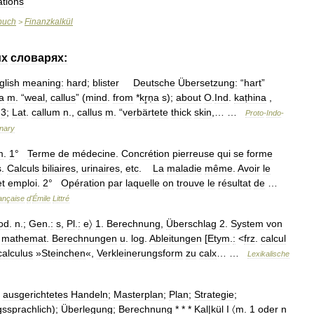
ations
buch
Finanzkalkül
>
их
словарях:
glish
meaning:
hard
;
blister
Deutsche
Übersetzung:
“
hart
”
̣a
m
. “
weal
,
callus
” (
mind
.
from
*
kr̥ṇa
s
);
about
O
.
Ind
.
kaṭhina
,
3
;
Lat
.
callum
n
.,
callus
m
. “
verbärtete
thick
skin
,… …
Proto
-
Indo
-
onary
m
.
1
°
Terme
de
médecine
.
Concrétion
pierreuse
qui
se
forme
s
.
Calculs
biliaires
,
urinaires
,
etc
.
La
maladie
même
.
Avoir
le
et
emploi
.
2
°
Opération
par
laquelle
on
trouve
le
résultat
de
…
ançaise
d
'
Émile
Littré
od
.
n
.;
Gen
.
:
s
,
Pl
.
:
e〉
1
.
Berechnung
,
Überschlag
2
.
System
von
mathemat
.
Berechnungen
u
.
log
.
Ableitungen
[
Etym
.
:
<
frz
.
calcul
calculus
»
Steinchen
«,
Verkleinerungsform
zu
calx
… …
Lexikalische
ausgerichtetes
Handeln
;
Masterplan
;
Plan
;
Strategie
;
ssprachlich
);
Überlegung
;
Berechnung
* * *
Kal
|
kül
I
〈m
.
1
oder
n