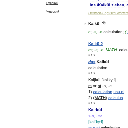
Русский
ins
\
Kalkül
ziehen
,
Чешский
Deutsch
-
Englisch
Wörter
Kalkül
2
n
;
-
s
, -
e
calculation
;
(
—
Kalkül2
m
;
-
s
, -
e
;
MATH
.
calc
* * *
das
Kalkül
calculation
* * *
Kal
|
kül
[
kal
'
kyːl
]
m
or
nt
-
s
, -
e
1
)
calculation
usu
pl
2
)
(
MATH
)
calculus
* * *
Kal
·
kül
<-
s
, -
e
>
[
kalˈky:l
]
m
o
nt
calculation