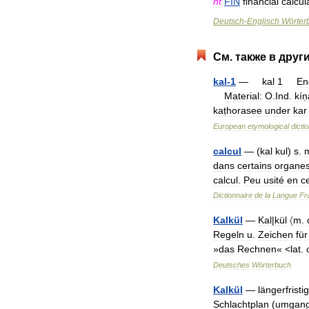
nt
FIN
financial
calcul
Deutsch
-
Englisch
Wörter
См
.
также
в
друг
kal
-
1
—
kal
1
En
Material:
O
.
Ind
.
kín
kaṭhorasee
under
kar
European
etymological
dicti
calcul
— (
kal
kul
)
s
.
dans
certains
organe
calcul
.
Peu
usité
en
c
Dictionnaire
de
la
Langue
Fr
Kalkül
—
Kal
|
kül
〈m
.
Regeln
u
.
Zeichen
für
»
das
Rechnen
« <
lat
.
Deutsches
Wörterbuch
Kalkül
—
längerfristig
Schlachtplan
(
umgang