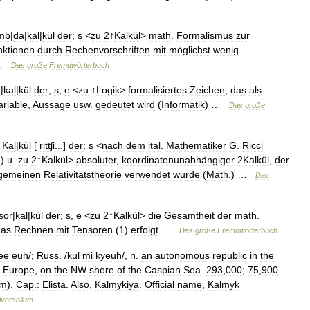
mb
|
da
|
kal
|
kül
der
;
s
<
zu
2
↑
Kalkül
>
math
.
Formalismus
zur
nktionen
durch
Rechenvorschriften
mit
möglichst
wenig
…
Das
große
Fremdwörterbuch
k
|
kal
|
kül
der
;
s
,
e
<
zu
↑
Logik
>
formalisiertes
Zeichen
,
das
als
ariable
,
Aussage
usw
.
gedeutet
wird
(
Informatik
) …
Das
große
Kal
|
kül
[
rittʃi
...]
der
;
s
<
nach
dem
ital
.
Mathematiker
G
.
Ricci
5
)
u
.
zu
2
↑
Kalkül
>
absoluter
,
koordinatenunabhängiger
2Kalkül
,
der
lgemeinen
Relativitätstheorie
verwendet
wurde
(
Math
.) …
Das
sor
|
kal
|
kül
der
;
s
,
e
<
zu
2
↑
Kalkül
>
die
Gesamtheit
der
math
.
das
Rechnen
mit
Tensoren
(
1
)
erfolgt
…
Das
große
Fremdwörterbuch
ee
euh
/;
Russ
. /
kul
mi
kyeuh
/,
n
.
an
autonomous
republic
in
the
Europe
,
on
the
NW
shore
of
the
Caspian
Sea
.
293
,
000
;
75
,
900
km
).
Cap
.
:
Elista
.
Also
,
Kalmykiya
.
Official
name
,
Kalmyk
iversalium