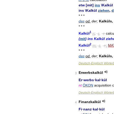
etw
[
mit
]
ins
\
Kalkül
ins
\
Kalkül
ziehen
,
d
* * *
das
od
.
der
;
Kalküls
,
* * *
1
Kalkül
n
;
-
s
, -
e
calcu
(
mit
)
ins
Kalkül
zieh
2
Kalkül
m
;
-
s
, -
e
;
MA
* * *
das
od
.
der
;
Kalküls
,
Deutsch
-
Englisch
Wörter
Erwerbskalkül
3
Er
·
werbs
·
kal
·
kül
nt
ÖKON
acquisition
c
Deutsch
-
Englisch
Wörter
Finanzkalkül
4
Fi
·
nanz
·
kal
·
kül