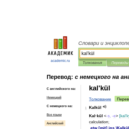
Словари и энциклоп
academic.ru
Толкования
Переводы
Перевод:
с немецкого на ан
kal'kül
С английского на:
Немецкий
Толкование
Перев
С немецкого на:
Kalkül
1
Все языки
Kal
·
kül
<
-
s
, -
e
>
[
kalʼk
calculation
;
Английский
etw
[
mit
]
ins
\
Kalkü