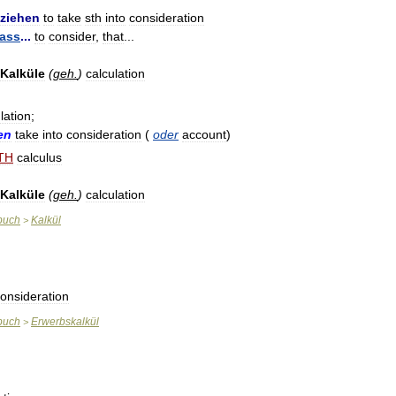
ziehen
to
take
sth
into
consideration
ass
...
to
consider
,
that
...
Kalküle
(
geh
.
)
calculation
lation
;
en
take
into
consideration
(
oder
account
)
TH
calculus
Kalküle
(
geh
.
)
calculation
buch
Kalkül
>
onsideration
buch
Erwerbskalkül
>