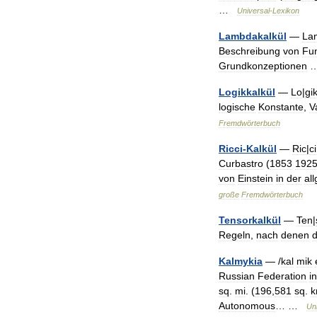
…
Universal
-
Lexikon
Lambdakalkül
—
La
Beschreibung
von
Fu
Grundkonzeptionen
Logikkalkül
—
Lo
|
gi
logische
Konstante
,
V
Fremdwörterbuch
Ricci
-
Kalkül
—
Ric
|
ci
Curbastro
(
1853
192
von
Einstein
in
der
al
große
Fremdwörterbuch
Tensorkalkül
—
Ten
|
Regeln
,
nach
denen
Kalmykia
— /
kal
mik
Russian
Federation
in
sq
.
mi
. (
196
,
581
sq
.
Autonomous
… …
Un