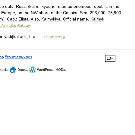
ee
euh
/;
Russ
. /
kul
mi
kyeuh
/,
n
.
an
autonomous
republic
in
the
Europe
,
on
the
NW
shore
of
the
Caspian
Sea
.
293
,
000
;
75
,
900
km
).
Cap
.
:
Elista
.
Also
,
Kalmykiya
.
Official
name
,
Kalmyk
eful
english
dictionary
ur
|
ra
|
di
|
kal
adj
.,
t
,
e
…
Dansk
ordbog
ка
,
Реклама на сайте
18+
omla,
Drupal,
WordPress, MODx.