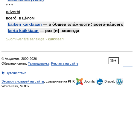
* * *
adverbi
всего́, в це́лом
kaiken kaikkiaan
— в о́бщей сло́жности; всего́-на́всего
kerta kaikkiaan
— раз [и] навсегда́
Suomi-venäjä sanakirja
kaikkiaan
>
© Академик, 2000-2026
18+
Обратная связь:
Техподдержка
,
Реклама на сайте
👣 Путешествия
Экспорт словарей на сайты
, сделанные на PHP,
Joomla,
Drupal,
WordPress, MODx.