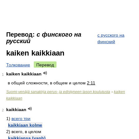
Перевод:
с финского на
с русского на
русский
финский
kaiken kaikkiaan
Толкование
Перевод
kaiken kaikkiaan
1
в общей сложности, в общем и целом
2:11
Suomi-venäjä sanakirja perus- ja edistyneen tason koulutusta
kaiken
>
kaikkiaan
kaikkiaan
2
1)
всего три
kaikkiaan kolme
2)
всего, в целом
kaikkiansa (vanh)