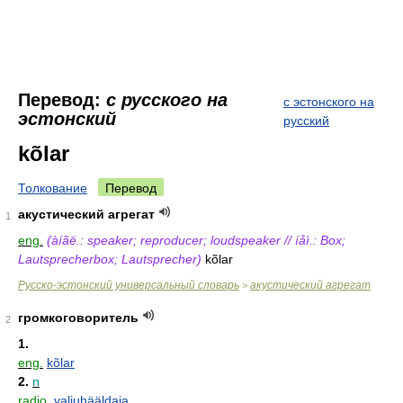
Перевод:
с русского на
с эстонского на
эстонский
русский
kõlar
Толкование
Перевод
акустический агрегат
1
eng.
(àíãë.: speaker; reproducer; loudspeaker // íåì.: Box;
Lautsprecherbox; Lautsprecher)
kõlar
Русско-эстонский универсальный словарь
акустический агрегат
>
громкоговоритель
2
1.
eng.
kõlar
2.
n
radio.
valjuhääldaja