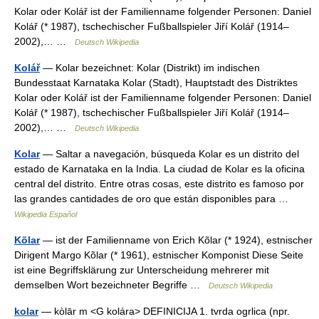
Kolar oder Kolář ist der Familienname folgender Personen: Daniel
Kolář (* 1987), tschechischer Fußballspieler Jiří Kolář (1914–
2002),… …
Deutsch Wikipedia
Kolář
— Kolar bezeichnet: Kolar (Distrikt) im indischen
Bundesstaat Karnataka Kolar (Stadt), Hauptstadt des Distriktes
Kolar oder Kolář ist der Familienname folgender Personen: Daniel
Kolář (* 1987), tschechischer Fußballspieler Jiří Kolář (1914–
2002),… …
Deutsch Wikipedia
Kolar
— Saltar a navegación, búsqueda Kolar es un distrito del
estado de Karnataka en la India. La ciudad de Kolar es la oficina
central del distrito. Entre otras cosas, este distrito es famoso por
las grandes cantidades de oro que están disponibles para …
Wikipedia Español
Kõlar
— ist der Familienname von Erich Kõlar (* 1924), estnischer
Dirigent Margo Kõlar (* 1961), estnischer Komponist Diese Seite
ist eine Begriffsklärung zur Unterscheidung mehrerer mit
demselben Wort bezeichneter Begriffe …
Deutsch Wikipedia
kolar
— kòlār m <G kolára> DEFINICIJA 1. tvrda ogrlica (npr.