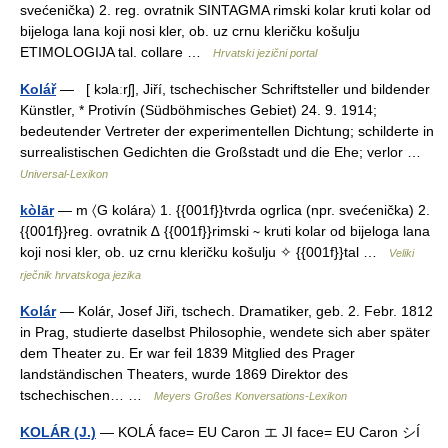
svećenička) 2. reg. ovratnik SINTAGMA rimski kolar kruti kolar od
bijeloga lana koji nosi kler, ob. uz crnu kleričku košulju
ETIMOLOGIJA tal. collare …
Hrvatski jezični portal
Kolář
— [ kɔlaːrʃ], Jiří, tschechischer Schriftsteller und bildender
Künstler, * Protivín (Südböhmisches Gebiet) 24. 9. 1914;
bedeutender Vertreter der experimentellen Dichtung; schilderte in
surrealistischen Gedichten die Großstadt und die Ehe; verlor …
Universal-Lexikon
kòlār
— m 〈G kolára〉 1. {{001f}}tvrda ogrlica (npr. svećenička) 2.
{{001f}}reg. ovratnik ∆ {{001f}}rimski ∼ kruti kolar od bijeloga lana
koji nosi kler, ob. uz crnu kleričku košulju ✧ {{001f}}tal …
Veliki
rječnik hrvatskoga jezika
Kolár
— Kolár, Josef Jiři, tschech. Dramatiker, geb. 2. Febr. 1812
in Prag, studierte daselbst Philosophie, wendete sich aber später
dem Theater zu. Er war feil 1839 Mitglied des Prager
landständischen Theaters, wurde 1869 Direktor des
tschechischen… …
Meyers Großes Konversations-Lexikon
KOLÁR (J.)
— KOLÁ face= EU Caron エ JI face= EU Caron シÍ