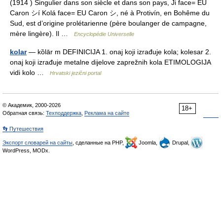
(1914 ) Singulier dans son siècle et dans son pays, Ji face= EU
Caron シí Kolá face= EU Caron シ, né à Protivín, en Bohême du
Sud, est d’origine prolétarienne (père boulanger de campagne,
mère lingère). Il …
Encyclopédie Universelle
kolar
— kȍlār m DEFINICIJA 1. onaj koji izrađuje kola; kolesar 2.
onaj koji izrađuje metalne dijelove zaprežnih kola ETIMOLOGIJA
vidi kolo …
Hrvatski jezični portal
© Академик, 2000-2026
18+
Обратная связь:
Техподдержка
,
Реклама на сайте
👣 Путешествия
Экспорт словарей на сайты
, сделанные на PHP,
Joomla,
Drupal,
WordPress, MODx.