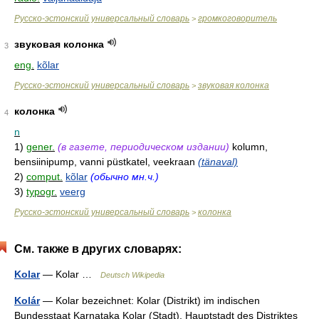
Русско-эстонский универсальный словарь
громкоговоритель
>
звуковая колонка
3
eng.
kõlar
Русско-эстонский универсальный словарь
звуковая колонка
>
колонка
4
n
1)
gener.
(в газете, периодическом издании)
kolumn,
bensiinipump, vanni püstkatel, veekraan
(tänaval)
2)
comput.
kõlar
(обычно мн.ч.)
3)
typogr.
veerg
Русско-эстонский универсальный словарь
колонка
>
См. также в других словарях:
Kolar
— Kolar …
Deutsch Wikipedia
Kolár
— Kolar bezeichnet: Kolar (Distrikt) im indischen
Bundesstaat Karnataka Kolar (Stadt), Hauptstadt des Distriktes