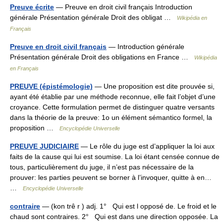
Preuve écrite
— Preuve en droit civil français Introduction
générale Présentation générale Droit des obligat …
Wikipédia en
Français
Preuve en droit civil français
— Introduction générale
Présentation générale Droit des obligations en France …
Wikipédia
en Français
PREUVE (épistémologie)
— Une proposition est dite prouvée si,
ayant été établie par une méthode reconnue, elle fait l’objet d’une
croyance. Cette formulation permet de distinguer quatre versants
dans la théorie de la preuve: 1o un élément sémantico formel, la
proposition …
Encyclopédie Universelle
PREUVE JUDICIAIRE
— Le rôle du juge est d’appliquer la loi aux
faits de la cause qui lui est soumise. La loi étant censée connue de
tous, particulièrement du juge, il n’est pas nécessaire de la
prouver: les parties peuvent se borner à l’invoquer, quitte à en…
…
Encyclopédie Universelle
contraire
— (kon trê r ) adj. 1° Qui est l opposé de. Le froid et le
chaud sont contraires. 2° Qui est dans une direction opposée. La