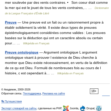
mer soulevée par des vents contraires. • Son coeur était comme
la mer qui est le jouet de tous les vents contraires,… …
Dictionnaire
de la Langue Française d'Émile Littré
Preuve
— Une preuve est un fait ou un raisonnement propre à
établir solidement la vérité. Il existe deux types de preuves
épistémologiquement considérées comme valides : Les preuves
basées sur la déduction qui ont un caractère absolu ou certain
pour… …
Wikipédia en Français
Preuve ontologique
— Argument ontologique L argument
ontologique visant à prouver l existence de Dieu cherche à
montrer que Dieu existe nécessairement, en vertu de la définition
de ce qu est Dieu. Formulé de nombreuses fois au cours de l
histoire, c est cependant à… …
Wikipédia en Français
© Академик, 2000-2026
18+
Обратная связь:
Техподдержка
,
Реклама на сайте
👣 Путешествия
Экспорт словарей на сайты
, сделанные на PHP,
Joomla,
Drupal,