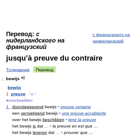
Перевод:
с
с французского на
нидерландского на
нидерландский
французский
jusqu'à preuve du contraire
Толкование
Перевод
bewijs
1
bewijs
1
preuve
〈v.〉
♦
voorbeelden:
1
doorslaggevend
bewijs
•
preuve certaine
een
vernietigend
bewijs
•
une preuve accablante
over het bewijs
beschikken
•
tenir la preuve
het bewijs
is
dat …
•
la preuve en est que …
het bewijs
leveren
dat …
•
prouver que …