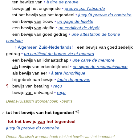
ten
bewijze
van
•
à titre de preuve
bewijs
uit
het ongerijmde
•
preuve par l'absurde
tot het bewijs
van
het tegendeel
•
jusqu'à preuve du contraire
een bewijs
van
trouw
•
un gage de fidélité
een bewijs
van
afgifte
•
un certificat de dépôt
een bewijs
van
goed gedrag
•
une attestation de bonne
conduite
〈
Algemeen Zuid-Nederlands
〉
een bewijs
van
goed zedelijk
gedrag
•
un certificat de bonne vie et moeurs
een bewijs
van
lidmaatschap
•
une carte de membre
als
bewijs van erkentelijkheid
•
en signe de reconnaissance
als
bewijs van eer
•
à titre honorifique
bij gebrek aan bewijs
•
faute de preuves
¶
bewijs
van
betaling
•
reçu
bewijs
van
ontvangst
•
reçu
Deens-Russisch woordenboek
bewijs
>
tot het bewijs van het tegendeel
2
tot het bewijs
van
het tegendeel
jusqu'à preuve du contraire
Deens-Russisch woordenboek
tot het bewijs van het tegendeel
>