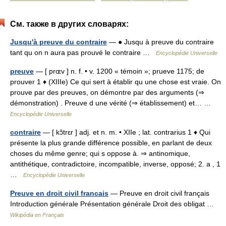
См. также в других словарях:
Jusqu'à preuve du contraire
— ● Jusqu à preuve du contraire
tant qu on n aura pas prouvé le contraire …
Encyclopédie Universelle
preuve
— [ prɶv ] n. f. • v. 1200 « témoin »; prueve 1175; de
prouver 1 ♦ (XIIIe) Ce qui sert à établir qu une chose est vraie. On
prouve par des preuves, on démontre par des arguments (⇒
démonstration) . Preuve d une vérité (⇒ établissement) et… …
Encyclopédie Universelle
contraire
— [ kɔ̃trɛr ] adj. et n. m. • XIIe ; lat. contrarius 1 ♦ Qui
présente la plus grande différence possible, en parlant de deux
choses du même genre; qui s oppose à. ⇒ antinomique,
antithétique, contradictoire, incompatible, inverse, opposé; 2. a , 1
…
Encyclopédie Universelle
Preuve en droit civil francais
— Preuve en droit civil français
Introduction générale Présentation générale Droit des obligat …
Wikipédia en Français