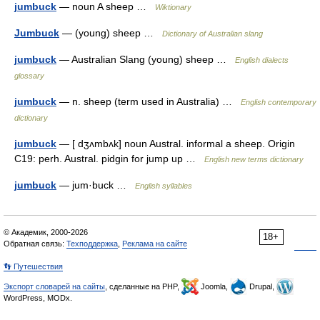
jumbuck
— noun A sheep …
Wiktionary
Jumbuck
— (young) sheep …
Dictionary of Australian slang
jumbuck
— Australian Slang (young) sheep …
English dialects
glossary
jumbuck
— n. sheep (term used in Australia) …
English contemporary
dictionary
jumbuck
— [ dʒʌmbʌk] noun Austral. informal a sheep. Origin
C19: perh. Austral. pidgin for jump up …
English new terms dictionary
jumbuck
— jum·buck …
English syllables
© Академик, 2000-2026
18+
Обратная связь:
Техподдержка
,
Реклама на сайте
👣 Путешествия
Экспорт словарей на сайты
, сделанные на PHP,
Joomla,
Drupal,
WordPress, MODx.