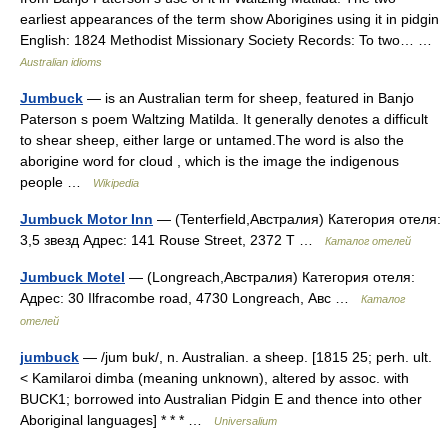
earliest appearances of the term show Aborigines using it in pidgin
English: 1824 Methodist Missionary Society Records: To two… …
Australian idioms
Jumbuck
— is an Australian term for sheep, featured in Banjo
Paterson s poem Waltzing Matilda. It generally denotes a difficult
to shear sheep, either large or untamed.The word is also the
aborigine word for cloud , which is the image the indigenous
people …
Wikipedia
Jumbuck Motor Inn
— (Tenterfield,Австралия) Категория отеля:
3,5 звезд Адрес: 141 Rouse Street, 2372 T …
Каталог отелей
Jumbuck Motel
— (Longreach,Австралия) Категория отеля:
Адрес: 30 Ilfracombe road, 4730 Longreach, Авс …
Каталог
отелей
jumbuck
— /jum buk/, n. Australian. a sheep. [1815 25; perh. ult.
< Kamilaroi dimba (meaning unknown), altered by assoc. with
BUCK1; borrowed into Australian Pidgin E and thence into other
Aboriginal languages] * * * …
Universalium