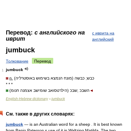
Перевод:
с английского на
с иврита на
иврит
английский
jumbuck
Толкование
Перевод
jumbuck
1
◙
n.
כבש; כבשה (מונח הנמצא בשימוש באוסטרליה)
* * *
◙
(הילרטסואב שומישב אצמנה חנומ) השבכ ;שבכ
◄
English-Hebrew dictionary
jumbuck
>
См. также в других словарях:
jumbuck
— is an Australian word for a sheep . It is best known
from Banjo Paterson s use of it in Waltzing Matilda. The two