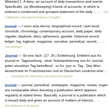
Webster] 1. A diary; an account of daily transactions and events.
Specifically: (a) (Bookkeeping) A book of accounts, in which is
entered a condensed and grouped statement of the daily… …
The
Collaborative International Dictionary of English
journal
— I noun acta diurna, biographical record, cash book,
chronicle, chronology, contemporary account, daily paper, daily
register, daybook, diary, ephemeris, gazette, historical record,
ledger, log, logbook, magazine, narrative, periodical, record,… …
Law dictionary
Journal
— Sn erw. fach. (17. Jh.) Entlehnung. Entlehnt aus frz.
journal m. Tageszeitung , einer Substantivierung von frz. journal
jeden einzelnen Tag betreffend , zu frz. jour m. Tag . Das Wort
bezeichnete im Französischen und im Deutschen zunächst eher…
…
Etymologisches Wörterbuch der deutschen sprache
journal
— journal, periodical, newspaper, magazine, review, organ
are comparable when denoting a publication which appears
regularly at stated times. Basically, a journal is a publication which
is issued daily and gives an account of matters of interest… …
New Dictionary of Synonyms