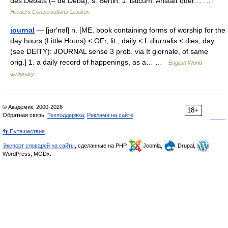
des Débats (– de Deba), s. Bertin. J. isticum. Anstalt oder… …
Herders Conversations-Lexikon
journal
— [jʉr′nəl] n. [ME, book containing forms of worship for the
day hours (Little Hours) < OFr, lit., daily < L diurnalis < dies, day
(see DEITY): JOURNAL sense 3 prob. via It giornale, of same
orig.] 1. a daily record of happenings, as a… …
English World
dictionary
© Академик, 2000-2026
18+
Обратная связь:
Техподдержка
,
Реклама на сайте
👣 Путешествия
Экспорт словарей на сайты
, сделанные на PHP,
Joomla,
Drupal,
WordPress, MODx.