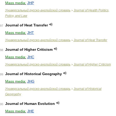
Mass media:
JHP
Универсальный русско-английский словарь
Journal of Health Politics,
>
Policy, and Law
Journal of Heat Transfer
97
Mass media:
JHT
Универсальный русско-английский словарь
Journal of Heat Transfer
>
Journal of Higher Criticism
98
Mass media:
JHC
Универсальный русско-английский словарь
Journal of Higher Criticism
>
Journal of Historical Geography
99
Mass media:
JHG
Универсальный русско-английский словарь
Journal of Historical
>
Geography
Journal of Human Evolution
00
Mass media:
JHE