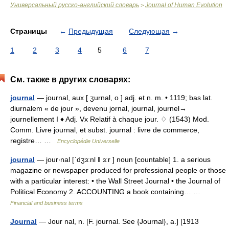
Универсальный русско-английский словарь
Journal of Human Evolution
>
Страницы
←
Предыдущая
Следующая
→
1
2
3
4
5
6
7
См. также в других словарях:
journal
— journal, aux [ ʒurnal, o ] adj. et n. m. • 1119; bas lat.
diurnalem « de jour », devenu jornal, journal, journel→
journellement I ♦ Adj. Vx Relatif à chaque jour. ♢ (1543) Mod.
Comm. Livre journal, et subst. journal : livre de commerce,
registre… …
Encyclopédie Universelle
journal
— jour‧nal [ˈdʒɜːnl ǁ ɜːr ] noun [countable] 1. a serious
magazine or newspaper produced for professional people or those
with a particular interest: • the Wall Street Journal • the Journal of
Political Economy 2. ACCOUNTING a book containing… …
Financial and business terms
Journal
— Jour nal, n. [F. journal. See {Journal}, a.] [1913