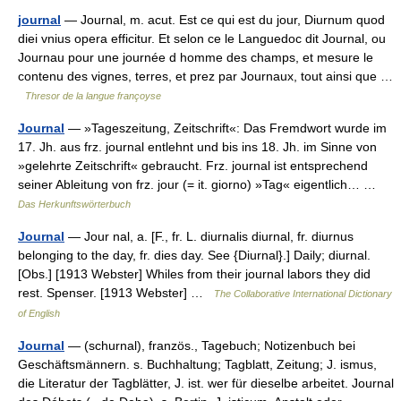
journal
— Journal, m. acut. Est ce qui est du jour, Diurnum quod
diei vnius opera efficitur. Et selon ce le Languedoc dit Journal, ou
Journau pour une journée d homme des champs, et mesure le
contenu des vignes, terres, et prez par Journaux, tout ainsi que …
Thresor de la langue françoyse
Journal
— »Tageszeitung, Zeitschrift«: Das Fremdwort wurde im
17. Jh. aus frz. journal entlehnt und bis ins 18. Jh. im Sinne von
»gelehrte Zeitschrift« gebraucht. Frz. journal ist entsprechend
seiner Ableitung von frz. jour (= it. giorno) »Tag« eigentlich… …
Das Herkunftswörterbuch
Journal
— Jour nal, a. [F., fr. L. diurnalis diurnal, fr. diurnus
belonging to the day, fr. dies day. See {Diurnal}.] Daily; diurnal.
[Obs.] [1913 Webster] Whiles from their journal labors they did
rest. Spenser. [1913 Webster] …
The Collaborative International Dictionary
of English
Journal
— (schurnal), französ., Tagebuch; Notizenbuch bei
Geschäftsmännern. s. Buchhaltung; Tagblatt, Zeitung; J. ismus,
die Literatur der Tagblätter, J. ist. wer für dieselbe arbeitet. Journal