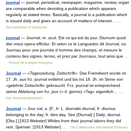
journal
— journal, periodical, newspaper, magazine, review, organ
are comparable when denoting a publication which appears
regularly at stated times. Basically, a journal is a publication which
is issued daily and gives an account of matters of interest… …
New Dictionary of Synonyms
journal
— Journal, m. acut. Est ce qui est du jour, Diurnum quod
diei vnius opera efficitur. Et selon ce le Languedoc dit Journal, ou
Journau pour une journée d homme des champs, et mesure le
contenu des vignes, terres, et prez par Journaux, tout ainsi que …
Thresor de la langue françoyse
Journal
— »Tageszeitung, Zeitschrift«: Das Fremdwort wurde im
17. Jh. aus frz. journal entlehnt und bis ins 18. Jh. im Sinne von
»gelehrte Zeitschrift« gebraucht. Frz. journal ist entsprechend
seiner Ableitung von frz. jour (= it. giorno) »Tag« eigentlich… …
Das Herkunftswörterbuch
Journal
— Jour nal, a. [F., fr. L. diurnalis diurnal, fr. diurnus
belonging to the day, fr. dies day. See {Diurnal}.] Daily; diurnal.
[Obs.] [1913 Webster] Whiles from their journal labors they did
rest. Spenser. [1913 Webster] …
The Collaborative International Dictionary