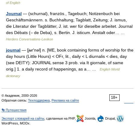
of English
Journal
— (schurnal), französ., Tagebuch; Notizenbuch bei
Geschäftsmännern. s. Buchhaltung; Tagblatt, Zeitung; J. ismus,
die Literatur der Tagblätter, J. ist. wer für dieselbe arbeitet. Journal
des Débats (– de Deba), s. Bertin. J. isticum. Anstalt oder… …
Herders Conversations-Lexikon
journal
— [jʉr′nəl] n. [ME, book containing forms of worship for the
day hours (Little Hours) < OFr, lit., daily < L diurnalis < dies, day
(see DEITY): JOURNAL sense 3 prob. via It giornale, of same
orig.] 1. a daily record of happenings, as a… …
English World
dictionary
© Академик, 2000-2026
18+
Обратная связь:
Техподдержка
,
Реклама на сайте
👣 Путешествия
Экспорт словарей на сайты
, сделанные на PHP,
Joomla,
Drupal,
WordPress, MODx.