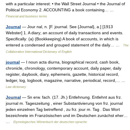
with a particular interest: • the Wall Street Journal • the Journal of
Political Economy 2. ACCOUNTING a book containing… …
Financial and business terms
Journal
— Jour nal, n. [F. journal. See {Journal}, a.] [1913
Webster] 1. A diary; an account of daily transactions and events.
Specifically: (a) (Bookkeeping) A book of accounts, in which is
entered a condensed and grouped statement of the daily… …
The
Collaborative International Dictionary of English
journal
— I noun acta diurna, biographical record, cash book,
chronicle, chronology, contemporary account, daily paper, daily
register, daybook, diary, ephemeris, gazette, historical record,
ledger, log, logbook, magazine, narrative, periodical, record,… …
Law dictionary
Journal
— Sn erw. fach. (17. Jh.) Entlehnung. Entlehnt aus frz.
journal m. Tageszeitung , einer Substantivierung von frz. journal
jeden einzelnen Tag betreffend , zu frz. jour m. Tag . Das Wort
bezeichnete im Französischen und im Deutschen zunächst eher…
…
Etymologisches Wörterbuch der deutschen sprache