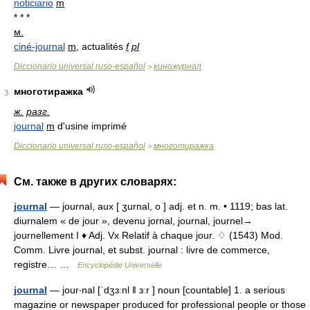
noticiario
m
* * *
м.
ciné-journal
m
, actualités
f
pl
Diccionario universal ruso-español
киножурнал
>
многотиражка
3
ж.
разг.
journal
m
d'usine imprimé
Diccionario universal ruso-español
многотиражка
>
См. также в других словарях:
journal
— journal, aux [ ʒurnal, o ] adj. et n. m. • 1119; bas lat.
diurnalem « de jour », devenu jornal, journal, journel→
journellement I ♦ Adj. Vx Relatif à chaque jour. ♢ (1543) Mod.
Comm. Livre journal, et subst. journal : livre de commerce,
registre… …
Encyclopédie Universelle
journal
— jour‧nal [ˈdʒɜːnl ǁ ɜːr ] noun [countable] 1. a serious
magazine or newspaper produced for professional people or those