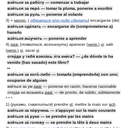
взя́ться за рабо́ту — comenzar a trabajar
взя́ться за перо́ — tomar la pluma, ponerse a escribir
взя́ться за руль — ponerse al volante
3)
+
неопр.
(
обязаться что-либо сделать
)
encargarse (de)
взя́ться сде́лать — encargarse de (comprometerse a)
hacerlo
взя́ться вы́учить — ponerse a aprender
4)
разг.
(
появиться, возникнуть
)
aparecer
(
непр.
)
vi
, salir
(
непр.
)
vi
, sacar
vi
отку́да у тебя́ взяла́сь э́та кни́га? — ¿de dónde te ha
venido (has sacado) este libro?
••
взя́ться за кого́-либо — tomarla (emprenderla) con uno;
ocuparse de alguien
взя́ться за ум
разг.
— ponerse en razón, hacerse razonable
отку́да ни возьми́сь
разг.
— de pronto, de súbito, súbitamente
* * *
1)
(
руками, схватиться
)
prendre
vt
; mettre la main sur
qch
взя́ться за по́ручень — s'appuyer sur la main courante
взя́ться за́ руки — se prendre par les mains
взя́ться за́ голову — se prendre la tête à deux mains