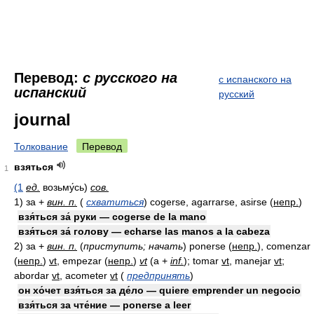
Перевод:
с русского на
с испанского на
испанский
русский
journal
Толкование
Перевод
взяться
1
(1
ед.
возьму́сь)
сов.
1)
за +
вин. п.
(
схватиться
)
cogerse, agarrarse, asirse
(
непр.
)
взя́ться за́ руки — cogerse de la mano
взя́ться за́ голову — echarse las manos a la cabeza
2)
за +
вин. п.
(
приступить; начать
)
ponerse
(
непр.
)
, comenzar
(
непр.
)
vt
, empezar
(
непр.
)
vt
(а +
inf.
)
; tomar
vt
, manejar
vt
;
abordar
vt
, acometer
vt
(
предпринять
)
он хо́чет взя́ться за де́ло — quiere emprender un negocio
взя́ться за чте́ние — ponerse a leer