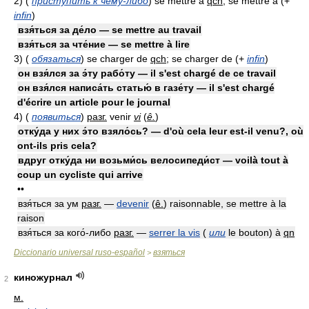
2)
(
приступить к чему-либо
)
se mettre à
qch
; se mettre à
(
+
infin
)
взя́ться за де́ло — se mettre au travail
взя́ться за чте́ние — se mettre à lire
3)
(
обязаться
)
se charger de
qch
; se charger de
(
+
infin
)
он взя́лся за э́ту рабо́ту — il s'est chargé de ce travail
он взя́лся написа́ть статью́ в газе́ту — il s'est chargé
d'écrire un article pour le journal
4)
(
появиться
)
разг.
venir
vi
(
ê.
)
отку́да у них э́то взяло́сь? — d'où cela leur est-il venu?, où
ont-ils pris cela?
вдруг отку́да ни возьми́сь велосипеди́ст — voilà tout à
coup un cycliste qui arrive
••
взя́ться за ум
разг.
—
devenir
(
ê.
)
raisonnable, se mettre à la
raison
взя́ться за кого́-либо
разг.
—
serrer la vis
(
или
le bouton) à
qn
Diccionario universal ruso-español
взяться
>
киножурнал
2
м.