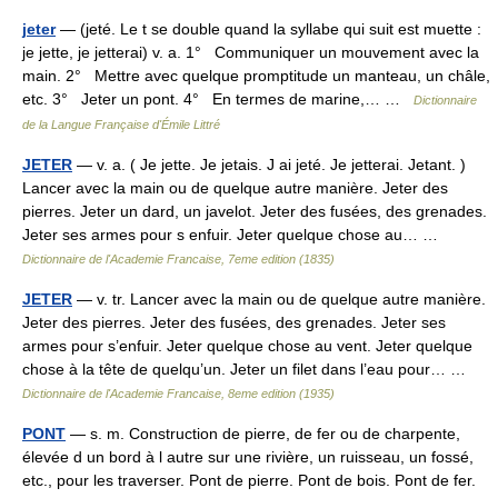
jeter
— (jeté. Le t se double quand la syllabe qui suit est muette :
je jette, je jetterai) v. a. 1° Communiquer un mouvement avec la
main. 2° Mettre avec quelque promptitude un manteau, un châle,
etc. 3° Jeter un pont. 4° En termes de marine,… …
Dictionnaire
de la Langue Française d'Émile Littré
JETER
— v. a. ( Je jette. Je jetais. J ai jeté. Je jetterai. Jetant. )
Lancer avec la main ou de quelque autre manière. Jeter des
pierres. Jeter un dard, un javelot. Jeter des fusées, des grenades.
Jeter ses armes pour s enfuir. Jeter quelque chose au… …
Dictionnaire de l'Academie Francaise, 7eme edition (1835)
JETER
— v. tr. Lancer avec la main ou de quelque autre manière.
Jeter des pierres. Jeter des fusées, des grenades. Jeter ses
armes pour s’enfuir. Jeter quelque chose au vent. Jeter quelque
chose à la tête de quelqu’un. Jeter un filet dans l’eau pour… …
Dictionnaire de l'Academie Francaise, 8eme edition (1935)
PONT
— s. m. Construction de pierre, de fer ou de charpente,
élevée d un bord à l autre sur une rivière, un ruisseau, un fossé,
etc., pour les traverser. Pont de pierre. Pont de bois. Pont de fer.