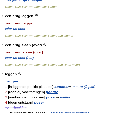
Deens-Russisch woordenboek
brug
>
een brug leggen
4
een
brug
leggen
jeter un pont
Deens-Russisch woordenboek
een brug leggen
>
een brug slaan (over)
5
een brug
slaan
(over)
jeter un pont (sur)
Deens-Russisch woordenboek
een brug slaan (over)
>
leggen
6
leggen
1
[in liggende positie plaatsen]
coucher
⇒
mettre (à plat)
2
[(een ei) voortbrengen]
pondre
3
[aanbrengen, plaatsen]
poser
⇒
mettre
4
[doen ontstaan]
poser
♦
voorbeelden: