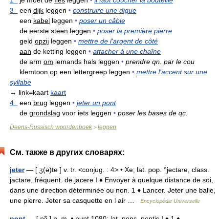
1
je moet de
fles
leggen
•
il faut coucher la bouteille
3
een
dijk
leggen
•
construire une digue
een
kabel
leggen
•
poser un câble
de eerste
steen
leggen
•
poser la première pierre
geld
opzij
leggen
•
mettre de l'argent de côté
aan
de ketting leggen
•
attacher à une chaîne
de arm
om
iemands hals leggen
•
prendre qn. par le cou
klemtoon
op
een lettergreep leggen
•
mettre l'accent sur une
syllabe
→ link=kaart
kaart
4
een
brug
leggen
•
jeter un pont
de
grondslag
voor iets leggen
•
poser les bases de qc.
Deens-Russisch woordenboek
leggen
>
См. также в других словарях:
jeter
— [ ʒ(ə)te ] v. tr. <conjug. : 4> • Xe; lat. pop. °jectare, class.
jactare, fréquent. de jacere I ♦ Envoyer à quelque distance de soi,
dans une direction déterminée ou non. 1 ♦ Lancer. Jeter une balle,
une pierre. Jeter sa casquette en l air …
Encyclopédie Universelle
pont
— [ pɔ̃ ] n. m. • punt 1080; lat. pons, pontis I ♦ 1 ♦