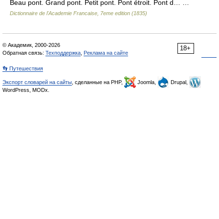
Beau pont. Grand pont. Petit pont. Pont étroit. Pont d… …
Dictionnaire de l'Academie Francaise, 7eme edition (1835)
© Академик, 2000-2026
18+
Обратная связь:
Техподдержка
,
Реклама на сайте
👣 Путешествия
Экспорт словарей на сайты
, сделанные на PHP,
Joomla,
Drupal,
WordPress, MODx.