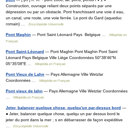
Construction, ouvrage reliant deux points séparés par une
dépression ou par un obstacle. Pont franchissant une voie d eau,
un canal, une route, une voie ferrée. Le pont du Gard (aqueduc
romain) …
Encyclopédie Universelle
Pont Maghin
— Pont Saint Léonard Pays Belgique …
Wikipédia en
Français
Pont Saint-Léonard
— Pont Maghin Pont Maghin Pont Saint
Léonard Pays Belgique Ville Liège Coordonnées 50°38′46″N
05°35′08″E …
Wikipédia en Français
Pont Vieux de Lahn
— Pays Allemagne Ville Wetzlar
Coordonnées …
Wikipédia en Français
Pont vieux de lahn
— Pays Allemagne Ville Wetzlar Coordonnées
…
Wikipédia en Français
Jeter, balancer quelque chose, quelqu'un par-dessus bord
—
● Jeter, balancer quelque chose, quelqu un par dessus bord le
jeter du pont dans la mer ; s en débarrasser de façon expéditive
…
Encyclopédie Universelle