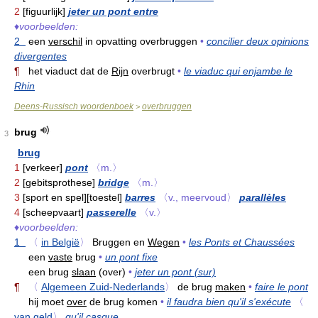
2
[figuurlijk]
jeter un pont entre
♦
voorbeelden:
2
een
verschil
in opvatting overbruggen
•
concilier deux opinions
divergentes
¶
het viaduct dat de
Rijn
overbrugt
•
le viaduc qui enjambe le
Rhin
Deens-Russisch woordenboek
overbruggen
>
brug
3
brug
1
[verkeer]
pont
〈m.〉
2
[gebitsprothese]
bridge
〈m.〉
3
[sport en spel][toestel]
barres
〈v., meervoud〉
parallèles
4
[scheepvaart]
passerelle
〈v.〉
♦
voorbeelden:
1
〈
in België
〉
Bruggen en
Wegen
•
les Ponts et Chaussées
een
vaste
brug
•
un pont fixe
een brug
slaan
(over)
•
jeter un pont (sur)
¶
〈
Algemeen Zuid-Nederlands
〉
de brug
maken
•
faire le pont
hij moet
over
de brug komen
•
il faudra bien qu'il s'exécute
〈
van geld
〉
qu'il casque