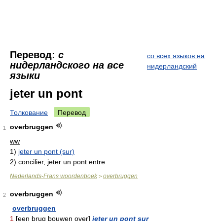
Перевод:
с
со всех языков на
нидерландского на все
нидерландский
языки
jeter un pont
Толкование
Перевод
overbruggen
1
ww
1)
jeter un pont (sur)
2)
concilier, jeter un pont entre
Nederlands-Frans woordenboek
overbruggen
>
overbruggen
2
overbruggen
1
[een brug bouwen over]
jeter un pont sur