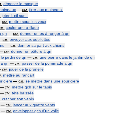
м
.
déposer
le
masque
moineaux
—
см
.
tirer
aux
moineaux
.
jeter
l
'
œil
sur
...
—
см
.
mettre
sous
les
yeux
см
.
couler
une
œillade
à
qn
—
см
.
donner
un
os
à
ronger
à
qn
—
см
.
envoyer
aux
oubliettes
ens
—
см
.
donner
sa
part
aux
chiens
—
см
.
donner
en
pâture
à
qn
le
jardin
de
qn
—
см
.
une
pierre
dans
le
jardin
de
qn
à
qn
—
см
.
passer
de
la
pommade
à
qn
—
см
.
jouer
de
la
prunelle
м
.
mettre
au
rancart
ricière
—
см
.
se
mettre
dans
une
souricière
—
см
.
mettre
qch
sur
le
tapis
—
см
.
tête
baissée
.
cracher
son
venin
—
см
.
lancer
aux
quatre
vents
—
см
.
envelopper
qch
d
'
un
voile