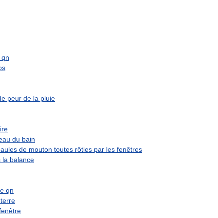
qn
os
de
peur
de
la
pluie
rire
eau
du
bain
aules
de
mouton
toutes
rôties
par
les
fenêtres
s
la
balance
e
qn
terre
fenêtre