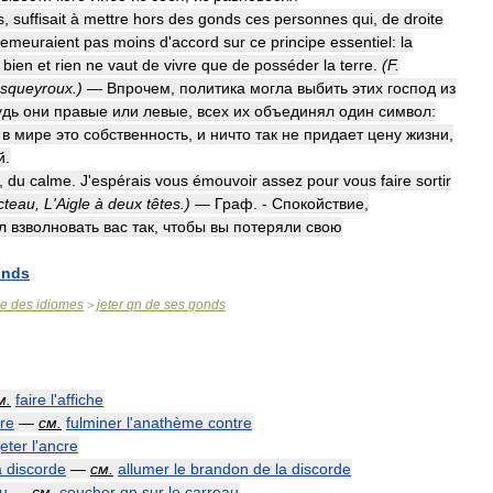
s
,
suffisait
à
mettre
hors
des
gonds
ces
personnes
qui
,
de
droite
emeuraient
pas
moins
d
'
accord
sur
ce
principe
essentiel:
la
bien
et
rien
ne
vaut
de
vivre
que
de
posséder
la
terre
.
(
F
.
squeyroux
.)
—
Впрочем
,
политика
могла
выбить
этих
господ
из
удь
они
правые
или
левые
,
всех
их
объединял
один
символ:
в
мире
это
собственность
,
и
ничто
так
не
придает
цену
жизни
,
й
.
,
du
calme
.
J
'
espérais
vous
émouvoir
assez
pour
vous
faire
sortir
cteau
,
L
'
Aigle
à
deux
têtes
.)
—
Граф
. -
Спокойствие
,
л
взволновать
вас
так
,
чтобы
вы
потеряли
свою
onds
se
des
idiomes
jeter
qn
de
ses
gonds
>
м
.
faire
l
'
affiche
re
—
см
.
fulminer
l
'
anathème
contre
jeter
l
'
ancre
a
discorde
—
см
.
allumer
le
brandon
de
la
discorde
u
—
см
.
coucher
qn
sur
le
carreau