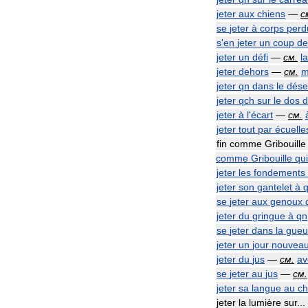
jeter
aux
chiens
—
с
se
jeter
à
corps
perd
s
'
en
jeter
un
coup
de
jeter
un
défi
—
см
.
l
jeter
dehors
—
см
.
m
jeter
qn
dans
le
dése
jeter
qch
sur
le
dos
d
jeter
à
l
'
écart
—
см
.
jeter
tout
par
écuelle
fin
comme
Gribouille
comme
Gribouille
qui
jeter
les
fondements
jeter
son
gantelet
à
se
jeter
aux
genoux
jeter
du
gringue
à
qn
se
jeter
dans
la
gueu
jeter
un
jour
nouvea
jeter
du
jus
—
см
.
av
se
jeter
au
jus
—
см
.
jeter
sa
langue
au
ch
jeter
la
lumière
sur
..