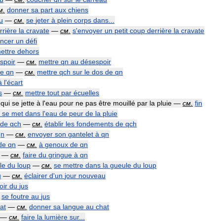
м
.
donner
sa
part
aux
chiens
u
—
см
.
se
jeter
à
plein
corps
dans
...
rrière
la
cravate
—
см
.
s
'
envoyer
un
petit
coup
derrière
la
cravate
ancer
un
défi
ettre
dehors
spoir
—
см
.
mettre
qn
au
désespoir
e
qn
—
см
.
mettre
qch
sur
le
dos
de
qn
à
l
'
écart
s
—
см
.
mettre
tout
par
écuelles
qui
se
jette
à
l
'
eau
pour
ne
pas
être
mouillé
par
la
pluie
—
см
.
fin
se
met
dans
l
'
eau
de
peur
de
la
pluie
de
qch
—
см
.
établir
les
fondements
de
qch
qn
—
см
.
envoyer
son
gantelet
à
qn
de
qn
—
см
.
à
genoux
de
qn
—
см
.
faire
du
gringue
à
qn
le
du
loup
—
см
.
se
mettre
dans
la
gueule
du
loup
u
—
см
.
éclairer
d
'
un
jour
nouveau
oir
du
jus
se
foutre
au
jus
at
—
см
.
donner
sa
langue
au
chat
. —
см
.
faire
la
lumière
sur
...