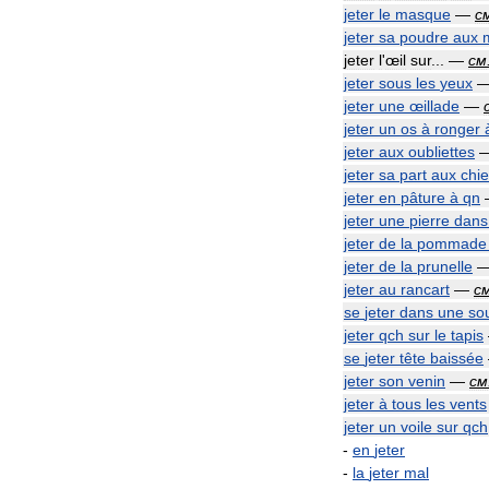
jeter
le
masque
—
с
jeter
sa
poudre
aux
jeter
l
'
œil
sur
... —
см
jeter
sous
les
yeux
jeter
une
œillade
—
jeter
un
os
à
ronger
jeter
aux
oubliettes
jeter
sa
part
aux
chi
jeter
en
pâture
à
qn
jeter
une
pierre
dans
jeter
de
la
pommade
jeter
de
la
prunelle
jeter
au
rancart
—
с
se
jeter
dans
une
sou
jeter
qch
sur
le
tapis
se
jeter
tête
baissée
jeter
son
venin
—
см
jeter
à
tous
les
vents
jeter
un
voile
sur
qch
-
en
jeter
-
la
jeter
mal