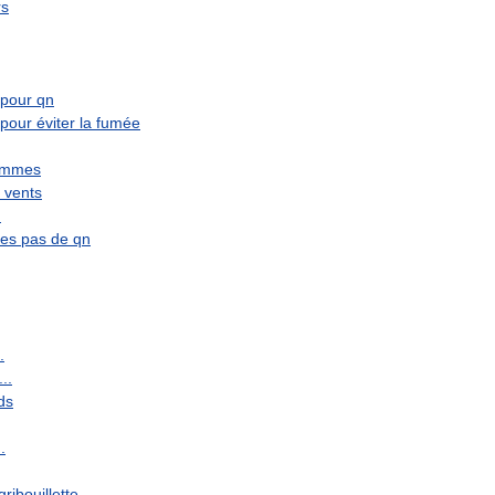
rs
pour
qn
pour
éviter
la
fumée
ammes
vents
n
les
pas
de
qn
.
...
ds
..
gribouillette