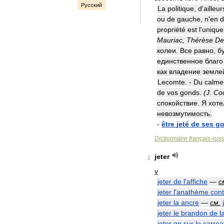
Русский
La
politique
,
d
'
ailleur
ou
de
gauche
,
n
'
en
d
propriété
est
l
'
unique
Mauriac
,
Thérèse
De
колеи
.
Все
равно
,
б
единственное
благо
как
владение
земле
Lecomte
. -
Du
calme
de
vos
gonds
.
(
J
.
Co
спокойствие
.
Я
хоте
невозмутимость
.
-
être
jeté
de
ses
g
Dictionnaire
français
-
rus
jeter
2
v
jeter
de
l
'
affiche
—
с
jeter
l
'
anathème
cont
jeter
la
ancre
—
см
.
jeter
le
brandon
de
l
jeter
qn
sur
le
carrea