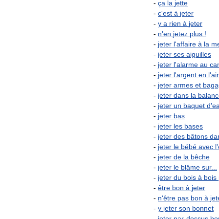
-
ça
la
jette
-
c
'
est
à
jeter
-
y
a
rien
à
jeter
-
n
'
en
jetez
plus
!
-
jeter
l
'
affaire
à
la
m
-
jeter
ses
aiguilles
-
jeter
l
'
alarme
au
ca
-
jeter
l
'
argent
en
l
'
air
-
jeter
armes
et
baga
-
jeter
dans
la
balanc
-
jeter
un
baquet
d
'
e
-
jeter
bas
-
jeter
les
bases
-
jeter
des
bâtons
da
-
jeter
le
bébé
avec
l
'
-
jeter
de
la
bêche
-
jeter
le
blâme
sur
...
-
jeter
du
bois
à
bois
-
être
bon
à
jeter
-
n
'
être
pas
bon
à
jet
-
y
jeter
son
bonnet
-
jeter
par
-
dessus
bo