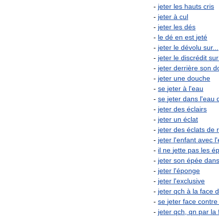
-
jeter
les
hauts
cris
-
jeter
à
cul
-
jeter
les
dés
-
le
dé
en
est
jeté
-
jeter
le
dévolu
sur
...
-
jeter
le
discrédit
sur
-
jeter
derrière
son
d
-
jeter
une
douche
-
se
jeter
à
l
'
eau
-
se
jeter
dans
l
'
eau
-
jeter
des
éclairs
-
jeter
un
éclat
-
jeter
des
éclats
de
-
jeter
l
'
enfant
avec
l
'
-
il
ne
jette
pas
les
ép
-
jeter
son
épée
dan
-
jeter
l
'
éponge
-
jeter
l
'
exclusive
-
jeter
qch
à
la
face
d
-
se
jeter
face
contre
-
jeter
qch
,
qn
par
la