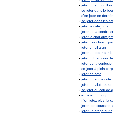
-
jeter
qn
au
bouillon
-
se
jeter
dans
le
bou
-
s
'
en
jeter
en
derriè
-
se
jeter
dans
les
br
-
jeter
le
caleçon
à
q
-
jeter
de
la
cendre
s
-
jeter
le
chat
aux
ja
-
jeter
des
choux
gra
-
jeter
un
cil
à
qn
-
jeter
du
cœur
sur
le
-
jeter
qch
au
coin
de
-
jeter
de
la
confusio
-
se
jeter
à
plein
corp
-
jeter
de
côté
-
jeter
qn
sur
le
côté
-
jeter
un
vilain
coton
-
se
jeter
au
cou
de
-
en
jeter
un
coup
-
n
'
en
jetez
plus
,
la
c
-
jeter
son
coussinet
-
jeter
un
crêpe
sur
q