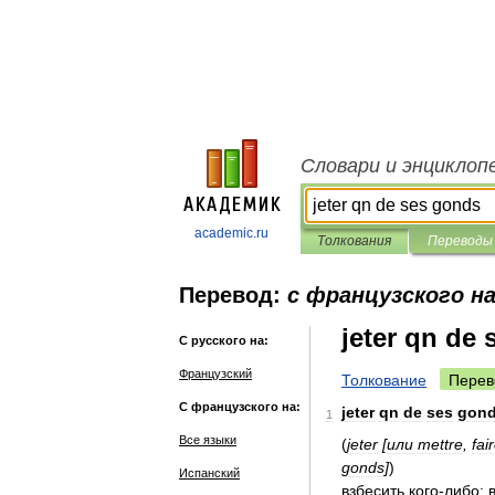
Словари и энциклоп
academic.ru
Толкования
Переводы
Перевод:
с французского на
jeter qn de
С русского на:
Французский
Толкование
Перев
С французского на:
jeter
qn
de
ses
gon
1
Все языки
(
jeter
[
или
mettre
,
fai
gonds
]
)
Испанский
взбесить
кого
-
либо
;