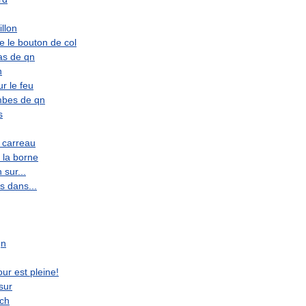
illon
re
le
bouton
de
col
as
de
qn
n
ur
le
feu
mbes
de
qn
s
carreau
la
borne
n
sur
...
s
dans
...
qn
our
est
pleine
!
sur
ch