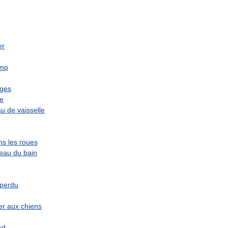
er
mp
ges
e
au
de
vaisselle
ns
les
roues
eau
du
bain
perdu
er
aux
chiens
rd