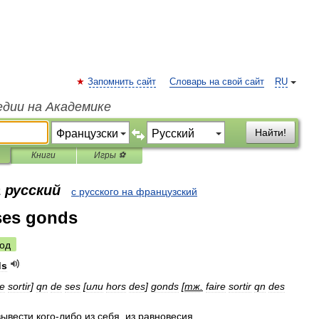
Запомнить сайт
Словарь на свой сайт
RU
едии на Академике
Найти!
Книги
Игры ⚽
 русский
с русского на французский
 ses gonds
од
ds
re
sortir
]
qn
de
ses
[
или
hors
des
]
gonds
[
тж
.
faire
sortir
qn
des
вывести
кого
-
либо
из
себя
,
из
равновесия