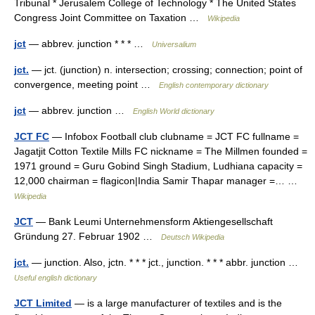
Tribunal * Jerusalem College of Technology * The United States
Congress Joint Committee on Taxation …
Wikipedia
jct
— abbrev. junction * * * …
Universalium
jct.
— jct. (junction) n. intersection; crossing; connection; point of
convergence, meeting point …
English contemporary dictionary
jct
— abbrev. junction …
English World dictionary
JCT FC
— Infobox Football club clubname = JCT FC fullname =
Jagatjit Cotton Textile Mills FC nickname = The Millmen founded =
1971 ground = Guru Gobind Singh Stadium, Ludhiana capacity =
12,000 chairman = flagicon|India Samir Thapar manager =… …
Wikipedia
JCT
— Bank Leumi Unternehmensform Aktiengesellschaft
Gründung 27. Februar 1902 …
Deutsch Wikipedia
jct.
— junction. Also, jctn. * * * jct., junction. * * * abbr. junction …
Useful english dictionary
JCT Limited
— is a large manufacturer of textiles and is the