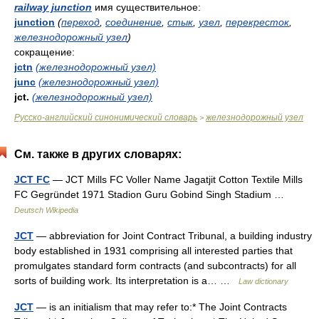
railway junction
имя существительное:
junction
(
переход
,
соединение
,
стык
,
узел
,
перекресток
,
железнодорожный узел
)
сокращение:
jctn
(железнодорожный узел)
junc
(железнодорожный узел)
jct.
(железнодорожный узел)
Русско-английский синонимический словарь
железнодорожный узел
>
См. также в других словарях:
JCT FC
— JCT Mills FC Voller Name Jagatjit Cotton Textile Mills
FC Gegründet 1971 Stadion Guru Gobind Singh Stadium …
Deutsch Wikipedia
JCT
— abbreviation for Joint Contract Tribunal, a building industry
body established in 1931 comprising all interested parties that
promulgates standard form contracts (and subcontracts) for all
sorts of building work. Its interpretation is a… …
Law dictionary
JCT
— is an initialism that may refer to:* The Joint Contracts