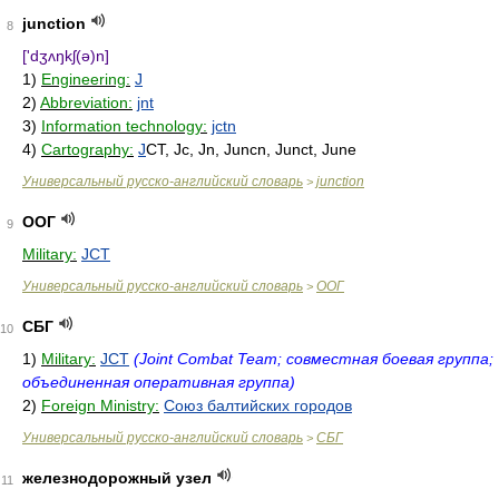
junction
8
['dʒʌŋkʃ(ə)n]
1)
Engineering:
J
2)
Abbreviation:
jnt
3)
Information technology:
jctn
4)
Cartography:
J
CT, Jc, Jn, Juncn, Junct, June
Универсальный русско-английский словарь
junction
>
ООГ
9
Military:
JCT
Универсальный русско-английский словарь
ООГ
>
СБГ
10
1)
Military:
JCT
(Joint Combat Team; совместная боевая группа;
объединенная оперативная группа)
2)
Foreign Ministry:
Союз балтийских городов
Универсальный русско-английский словарь
СБГ
>
железнодорожный узел
11