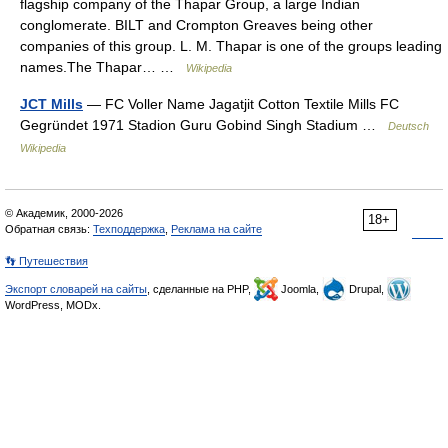
flagship company of the Thapar Group, a large Indian
conglomerate. BILT and Crompton Greaves being other
companies of this group. L. M. Thapar is one of the groups leading
names.The Thapar… …
Wikipedia
JCT Mills
— FC Voller Name Jagatjit Cotton Textile Mills FC
Gegründet 1971 Stadion Guru Gobind Singh Stadium …
Deutsch
Wikipedia
© Академик, 2000-2026
18+
Обратная связь:
Техподдержка
,
Реклама на сайте
👣 Путешествия
Экспорт словарей на сайты
, сделанные на PHP,
Joomla,
Drupal,
WordPress, MODx.