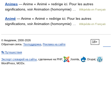
Animes
— Anime « Animé » redirige ici. Pour les autres
significations, voir Animation (homonymie) …
Wikipédia en Français
Animé
— Anime « Animé » redirige ici. Pour les autres
significations, voir Animation (homonymie) …
Wikipédia en Français
© Академик, 2000-2026
18+
Обратная связь:
Техподдержка
,
Реклама на сайте
👣 Путешествия
Экспорт словарей на сайты
, сделанные на PHP,
Joomla,
Drupal,
WordPress, MODx.