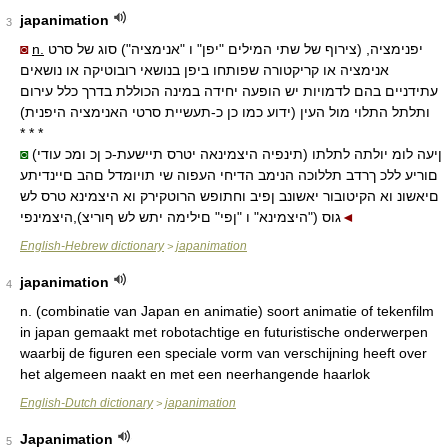
japanimation
3
◙
n.
יפנימציה, (צירוף של שתי המילים "יפן" ו "אנימציה") סוג של סרט
אנימציה או קריקטורה שפותחו ביפן בנושאי רובוטיקה או נושאים
עתידניים בהם לדמויות יש הופעה יחידה במינה הכוללת בדרך כלל עירום
ותלתל התלוי מול העין (ידוע כמו כן כ-תעשיית סרטי האנימציה היפנית)
* * *
◙
(תינפיה היצמינאה יטרס תיישעת-כ ןכ ומכ עודי) ןיעה לומ יולתה לתלתו
םוריע ללכ ךרדב תללוכה הנימב הדיחי העפוה שי תויומדל םהב םיינדיתע
םיאשונ וא הקיטובור יאשונב ןפיב וחתופש הרוטקירק וא היצמינא טרס לש
גוס ("היצמינא" ו "ןפי" םילימה יתש לש ףוריצ),היצמינפי
◄
English-Hebrew dictionary
japanimation
>
japanimation
4
n.
(combinatie van Japan en animatie) soort animatie of tekenfilm
in japan gemaakt met robotachtige en futuristische onderwerpen
waarbij de figuren een speciale vorm van verschijning heeft over
het algemeen naakt en met een neerhangende haarlok
English-Dutch dictionary
japanimation
>
Japanimation
5