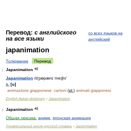
Перевод:
с английского
со всех языков на
на все языки
английский
japanimation
Толкование
Перевод
Japanimation
1
Japanimation
/dʒæpænɪˈmeɪʃn/
n.
[u]
animazione giapponese; cartoni
(
pl.
)
animati giapponesi.
English-Italian dictionary
Japanimation
>
Japanimation
2
Общая лексика:
аниме
,
японская анимация
Универсальный англо-русский словарь
Japanimation
>