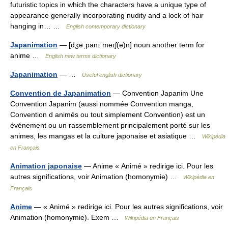
futuristic topics in which the characters have a unique type of
appearance generally incorporating nudity and a lock of hair
hanging in… …
English contemporary dictionary
Japanimation
— [dʒəˌpanɪ meɪʃ(ə)n] noun another term for
anime …
English new terms dictionary
Japanimation
— …
Useful english dictionary
Convention de Japanimation
— Convention Japanim Une
Convention Japanim (aussi nommée Convention manga,
Convention d animés ou tout simplement Convention) est un
événement ou un rassemblement principalement porté sur les
animes, les mangas et la culture japonaise et asiatique …
Wikipédia
en Français
Animation japonaise
— Anime « Animé » redirige ici. Pour les
autres significations, voir Animation (homonymie) …
Wikipédia en
Français
Anime
— « Animé » redirige ici. Pour les autres significations, voir
Animation (homonymie). Exem …
Wikipédia en Français