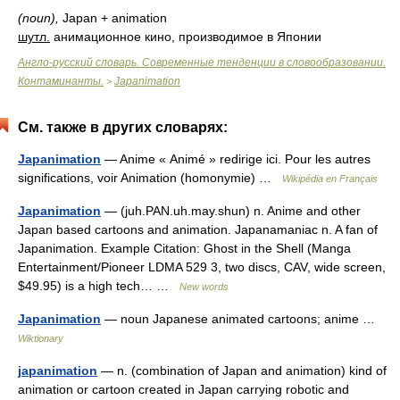
(noun),
Japan + animation
шутл.
анимационное кино, производимое в Японии
Англо-русский словарь. Современные тенденции в словообразовании.
Контаминанты.
Japanimation
>
См. также в других словарях:
Japanimation
— Anime « Animé » redirige ici. Pour les autres
significations, voir Animation (homonymie) …
Wikipédia en Français
Japanimation
— (juh.PAN.uh.may.shun) n. Anime and other
Japan based cartoons and animation. Japanamaniac n. A fan of
Japanimation. Example Citation: Ghost in the Shell (Manga
Entertainment/Pioneer LDMA 529 3, two discs, CAV, wide screen,
$49.95) is a high tech… …
New words
Japanimation
— noun Japanese animated cartoons; anime …
Wiktionary
japanimation
— n. (combination of Japan and animation) kind of
animation or cartoon created in Japan carrying robotic and