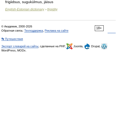
frigiidsus, sugukülmus, jäisus
English-Estonian dictionary
frigidity
>
© Академик, 2000-2026
18+
Обратная связь:
Техподдержка
,
Реклама на сайте
👣 Путешествия
Экспорт словарей на сайты
, сделанные на PHP,
Joomla,
Drupal,
WordPress, MODx.