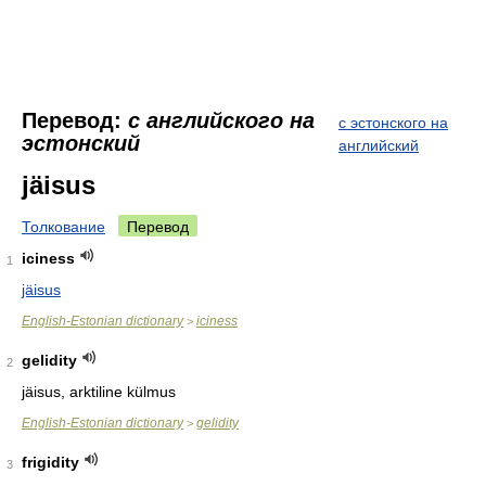
Перевод:
с английского на
с эстонского на
эстонский
английский
jäisus
Толкование
Перевод
iciness
1
jäisus
English-Estonian dictionary
iciness
>
gelidity
2
jäisus, arktiline külmus
English-Estonian dictionary
gelidity
>
frigidity
3