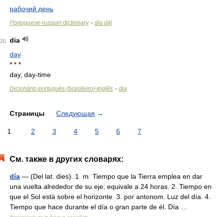
рабочий день
Portuguese-russian dictionary
dia útil
>
dia
20
day
* * *
day, day-time
Dicionário português (brasileiro)-Inglês
dia
>
Страницы
Следующая
→
1
2
3
4
5
6
7
См. также в других словарях:
día
— (Del lat. dies). 1. m. Tiempo que la Tierra emplea en dar
una vuelta alrededor de su eje; equivale a 24 horas. 2. Tiempo en
que el Sol está sobre el horizonte. 3. por antonom. Luz del día. 4.
Tiempo que hace durante el día o gran parte de él. Día …