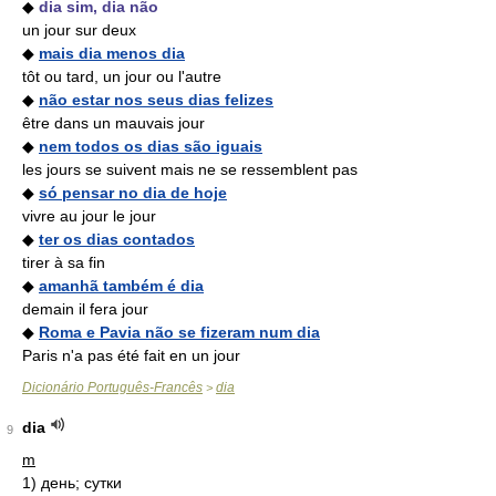
◆
dia sim, dia não
un jour sur deux
◆
mais dia menos dia
tôt ou tard, un jour ou l'autre
◆
não estar nos seus dias felizes
être dans un mauvais jour
◆
nem todos os dias são iguais
les jours se suivent mais ne se ressemblent pas
◆
só pensar no dia de hoje
vivre au jour le jour
◆
ter os dias contados
tirer à sa fin
◆
amanhã também é dia
demain il fera jour
◆
Roma e Pavia não se fizeram num dia
Paris n'a pas été fait en un jour
Dicionário Português-Francês
dia
>
dia
9
m
1)
день; сутки