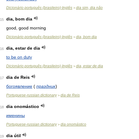
Dicionário português (brasileiro)-Inglês
dia sim, dia não
>
dia, bom dia
15
good, good morning
Dicionário português (brasileiro)-Inglês
dia, bom dia
>
dia, estar de dia
16
to be on duty
Dicionário português (brasileiro)-Inglês
dia, estar de dia
>
dia de Reis
17
богоявление
(
праздник
)
Portuguese-russian dictionary
dia de Reis
>
dia onomástico
18
именины
Portuguese-russian dictionary
dia onomástico
>
dia útil
19