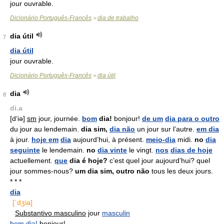
jour ouvrable.
Dicionário Português-Francês
dia de trabalho
>
dia útil
7
dia útil
jour ouvrable.
Dicionário Português-Francês
dia útil
>
dia
8
di.a
[d‘iə]
sm
jour, journée.
bom
dia!
bonjour!
de um
dia para o outro
du jour au lendemain.
dia sim,
dia não
un jour sur l’autre.
em dia
à jour.
hoje em
dia
aujourd’hui, à présent.
meio-dia
midi.
no
dia
seguinte
le lendemain.
no
dia vinte
le vingt.
nos
dias de hoje
actuellement.
que
dia é hoje?
c’est quel jour aujourd’hui? quel
jour sommes-nous?
um dia sim, outro não
tous les deux jours.
* * *
dia
[`dʒia]
Substantivo masculino
jour
masculin
bom dia!
bonjour!