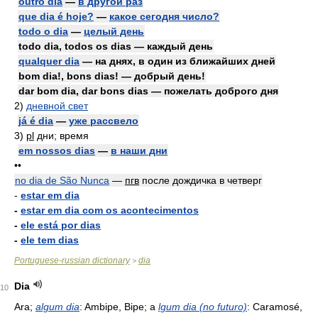
outro dia
—
в другой раз
que dia é hoje?
—
какое сегодня число?
todo o dia
—
целый день
todo dia, todos os dias — каждый день
qualquer dia
— на днях, в один из ближайших дней
bom dia!, bons dias! — добрый день!
dar bom dia, dar bons dias — пожелать доброго дня
2)
дневной свет
já é dia
—
уже рассвело
3)
pl
дни; время
em nossos dias
—
в наши дни
••
no dia de São Nunca
—
пгв
после дождичка в четверг
-
estar em dia
-
estar em dia com os acontecimentos
-
ele está por dias
-
ele tem dias
Portuguese-russian dictionary
dia
>
Dia
10
Ara;
algum dia
: Ambipe, Bipe; a
lgum dia (no futuro)
: Caramosé,