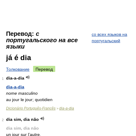
Перевод:
с
со всех языков на
португальского на все
португальский
языки
já é dia
Толкование
Перевод
dia-a-dia
1
dia-a-dia
nome masculino
au jour le jour; quotidien
Dicionário Português-Francês
dia-a-dia
>
dia sim, dia não
2
dia sim, dia não
un jour sur l’autre.