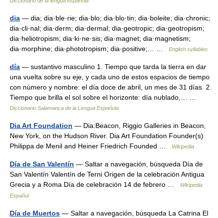
Diccionario de la lengua española
dia
— dia; dia·ble·rie; dia·blo; dia·blo·tin; dia·boleite; dia·chronic;
dia·cli·nal; dia·derm; dia·dermal; dia·geotropic; dia·geotropism;
dia·heliotropism; dia·ki·ne·sis; dia·magnet; dia·magnetism;
dia·morphine; dia·phototropism; dia·positive;… …
English syllables
día
— sustantivo masculino 1. Tiempo que tarda la tierra en dar
una vuelta sobre su eje, y cada uno de estos espacios de tiempo
con número y nombre: el día doce de abril, un mes de 31 días. 2.
Tiempo que brilla el sol sobre el horizonte: día nublado,… …
Diccionario Salamanca de la Lengua Española
Dia Art Foundation
— Dia:Beacon, Riggio Galleries in Beacon,
New York, on the Hudson River. Dia Art Foundation Founder(s)
Philippa de Menil and Heiner Friedrich Founded …
Wikipedia
Día de San Valentín
— Saltar a navegación, búsqueda Día de
San Valentín Valentín de Terni Origen de la celebración Antigua
Grecia y a Roma Día de celebración 14 de febrero …
Wikipedia
Español
Día de Muertos
— Saltar a navegación, búsqueda La Catrina El