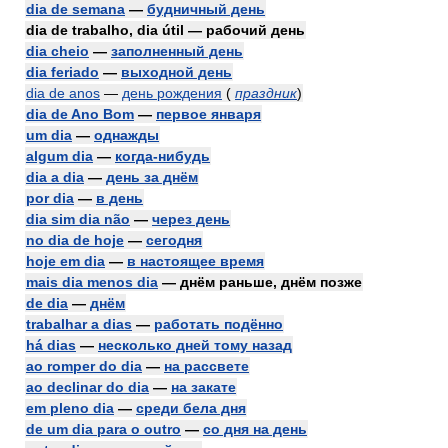
dia de semana
—
будничный день
dia de trabalho, dia útil — рабочий день
dia cheio
—
заполненный день
dia feriado
—
выходной день
dia de anos
—
день рождения
(
праздник
)
dia de Ano Bom
—
первое января
um dia
—
однажды
algum dia
—
когда-нибудь
dia a dia
—
день за днём
por dia
—
в день
dia sim dia não
—
через день
no dia de hoje
—
сегодня
hoje em dia
—
в настоящее время
mais dia menos dia
— днём раньше, днём позже
de dia
—
днём
trabalhar a dias
—
работать подённо
há dias
—
несколько дней тому назад
ao romper do dia
—
на рассвете
ao declinar do dia
—
на закате
em pleno dia
—
среди бела дня
de um dia para o outro
—
со дня на день