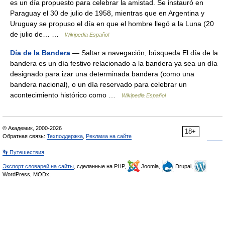
es un día propuesto para celebrar la amistad. Se instauró en
Paraguay el 30 de julio de 1958, mientras que en Argentina y
Uruguay se propuso el día en que el hombre llegó a la Luna (20
de julio de… …
Wikipedia Español
Día de la Bandera
— Saltar a navegación, búsqueda El día de la
bandera es un día festivo relacionado a la bandera ya sea un día
designado para izar una determinada bandera (como una
bandera nacional), o un día reservado para celebrar un
acontecimiento histórico como …
Wikipedia Español
© Академик, 2000-2026
18+
Обратная связь:
Техподдержка
,
Реклама на сайте
👣 Путешествия
Экспорт словарей на сайты
, сделанные на PHP,
Joomla,
Drupal,
WordPress, MODx.