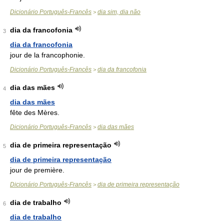
Dicionário Português-Francês
dia sim, dia não
>
dia da francofonia
3
dia da francofonia
jour de la francophonie.
Dicionário Português-Francês
dia da francofonia
>
dia das mães
4
dia das mães
fête des Mères.
Dicionário Português-Francês
dia das mães
>
dia de primeira representação
5
dia de primeira representação
jour de première.
Dicionário Português-Francês
dia de primeira representação
>
dia de trabalho
6
dia de trabalho