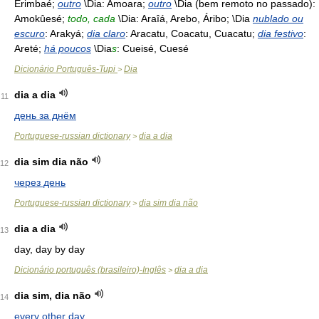
Erimbaé;
outro
\Dia: Amoara;
outro
\Dia (bem remoto no passado):
Amokûesé;
todo, cada
\Dia: Araîá, Arebo, Áribo; \Dia
nublado ou
escuro
: Arakyá;
dia claro
: Aracatu, Coacatu, Cuacatu;
dia festivo
:
Areté;
há poucos
\Dia
s
: Cueisé, Cuesé
Dicionário Português-Tupi
Dia
>
dia a dia
11
день за днём
Portuguese-russian dictionary
dia a dia
>
dia sim dia não
12
через день
Portuguese-russian dictionary
dia sim dia não
>
dia a dia
13
day, day by day
Dicionário português (brasileiro)-Inglês
dia a dia
>
dia sim, dia não
14
every other day