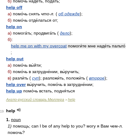
б)
помо́чь наде́ть, пода́ть;
help off
а)
помо́чь снять
что-л.
(
об одежде
);
б)
помо́чь отде́латься от;
help on
а)
помога́ть; продвига́ть (
дело
);
б
)
:
help me on with my overcoat
помоги́те мне наде́ть пальто́
;
help out
а)
помо́чь вы́йти;
б)
помо́чь в затрудне́нии, вы́ручить;
в)
разли́ть (
суп
); разложи́ть, положи́ть (
второе
);
help over
вы́ручить, помо́чь в затрудне́нии;
help up
помо́чь встать, подня́ться
Англо-русский словарь Мюллера
help
>
help
19
1.
noun
1)
помощь; can I be of any help to you? могу я Вам чем-л.
помочь?