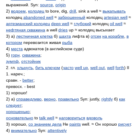
выражений. Syn:
source
,
origin
2)
водоем
,
колодец
to bore, dig,
drill
, sink a well ≈
выкапывать
колодец
abandoned well
≈
заброшенный
колодец
artesian well
≈
артезианский колодец
deep well
≈
глубокий
колодец
oil well
≈
нефтяная скважина
a well
dries
up ≈ колодец высыхает
3) а)
лестничная клетка
б)
шахта
лифта в)
отсек
на корабле
,
в
котором
перевозится живая
рыба
4)
места
адвокатов (в английском суде)
5)
горн
.
скважина
;
зумпф
,
отстойник
2. гл.
хлынуть
,
бить ключом
(
часто
well up
,
well out
,
well
forth
) II
1. нареч.;
сравн. -
better
;
превосх. - best
1) хорошо!
2) а)
справедливо
,
верно
,
правильно
Syn: justly,
rightly
б)
как
следует
;
хорошенько
;
основательно
to
talk well
≈
наговориться
вдоволь
3) хорошо,
со знанием дела
He
paints
well. ≈ Он хорошо
рисует
.
4)
внимательно
Syn:
attentively