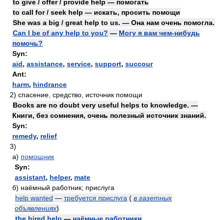
to give / offer / provide help — помогать
to call for / seek help — искать, просить помощи
She was a big / great help to us. — Она нам очень помогла.
Can I be of any help to you?
—
Могу я вам чем-нибудь
помочь?
Syn:
aid
,
assistance
,
service
,
support
,
succour
Ant:
harm
,
hindrance
2)
спасение, средство, источник помощи
Books are no doubt very useful helps to knowledge. —
Книги, без сомнения, очень полезный источник знаний.
Syn:
remedy
,
relief
3)
а)
помощник
Syn:
assistant
,
helper
,
mate
б)
наёмный работник; прислуга
help wanted
—
требуется прислуга
(
в газетных
объявлениях
)
the hired help
—
наёмные работники