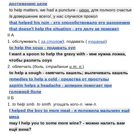
достижению цели
to help matters, we had a puncture -
ирон.
для полного счастья
/в довершение всего/, у нас случился прокол
that helped his ruin - это способствовало его разорению
that doesn't help the situation - это делу не поможет
II А
1. обслуживать (
за столом
); подавать (
кушанье
)
to help the soup - подавать суп
I want a spoon to help the gravy with - мне нужна ложка,
чтобы разлить соус
2. облегчать (
боль, страдание
и т. п.
)
to help a cough - смягчить кашель; вылечивать кашель
remedies to help a cold - средства от простуды
aspirin helps a headache - аспирин помогает при
головной боли
II Б
1.
to help smb. to smth.
угощать кого-л. чем-л.
I helped the boy to more meat - я положила мальчику ещё
мяса
may I help you to some more wine? - можно налить вам
ещё вина?