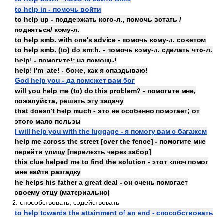
to help in - помочь войти
to help up - поддержать кого-л., помочь встать /
подняться/ кому-л.
to help smb. with one's advice - помочь кому-л. советом
to help smb. (to) do smth. - помочь кому-л. сделать что-л.
help! - помогите!; на помощь!
help! I'm late! - боже, как я опаздываю!
God help you - да поможет вам бог
will you help me (to) do this problem? - помогите мне,
пожалуйста, решить эту задачу
that doesn't help much - это не особенно помогает; от
этого мало пользы
I will help you with the luggage - я помогу вам с багажом
help me across the street [over the fence] - помогите мне
перейти улицу [перелезть через забор]
this clue helped me to find the solution - этот ключ помог
мне найти разгадку
he helps his father a great deal - он очень помогает
своему отцу (материально)
2. способствовать, содействовать
to help towards the attainment of an end - способствовать