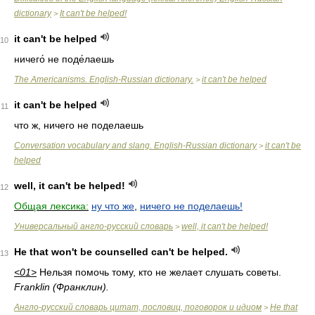
dictionary
It can't be helped!
>
it can't be helped
10
ничего́ не поде́лаешь
The Americanisms. English-Russian dictionary.
it can't be helped
>
it can't be helped
11
что ж, ничего не поделаешь
Conversation vocabulary and slang. English-Russian dictionary
it can't be
>
helped
well, it can't be helped!
12
Общая лексика:
ну что же
,
ничего не поделаешь!
Универсальный англо-русский словарь
well, it can't be helped!
>
He that won't be counselled can't be helped.
13
<01>
Нельзя помочь тому, кто не желает слушать советы.
Franklin (Франклин).
Англо-русский словарь цитат, пословиц, поговорок и идиом
He that
>