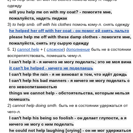
одежду
will you help me on with my coat? - помогите мне,
пожалуйста, надеть пиджак
3)
to help smb. off with his clothes
помочь кому-л. снять одежду
he helped her off with her coat - он помог ей снять пальто
please help me off with these damp clothes - помогите мне,
пожалуйста, снять эту сырую одежду
5. 1)
cannot help
+
(
сложное
)
дополнение
быть не в состоянии
воспрепятствовать, помешать чему-л.
I can't help it - я ничего не могу поделать; это не моя вина
it can't be helped - ничего не поделаешь
I can't help the rain - я не виноват в том, что идёт дождь
I can't help his bad manners - я ничего не могу поделать с
его невоспитанностью
things we cannot help - обстоятельства, которым нельзя
помешать
2)
cannot help doing smth.
быть не в состоянии удержаться от
чего-л.
I can't help his being so foolish - он делает глупости, а я
ничего не могу с ним поделать
he could not help laughing [crying] - он не мог удержаться