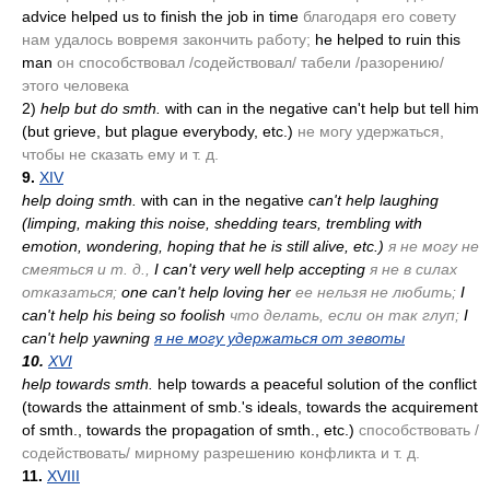
advice helped us to finish the job in time
благодаря его совету
нам удалось вовремя закончить работу;
he helped to ruin this
man
он способствовал /содействовал/ табели /разорению/
этого человека
2)
help but do smth.
with can in the negative can't help but tell him
(but grieve, but plague everybody, etc.)
не могу удержаться,
чтобы не сказать ему и т. д.
9.
XIV
help doing smth.
with can in the negative
can't help laughing
(limping, making this noise, shedding tears, trembling with
emotion, wondering, hoping that he is still alive, etc.)
я не могу не
смеяться и т. д.,
I can't very well help accepting
я не в силах
отказаться;
one can't help loving her
ее нельзя не любить;
I
can't help his being so foolish
что делать, если он так глуп;
I
can't help yawning
я не могу удержаться от зевоты
10.
XVI
help towards smth.
help towards a peaceful solution of the conflict
(towards the attainment of smb.'s ideals, towards the acquirement
of smth., towards the propagation of smth., etc.)
способствовать /
содействовать/ мирному разрешению конфликта и т. д.
11.
XVIII