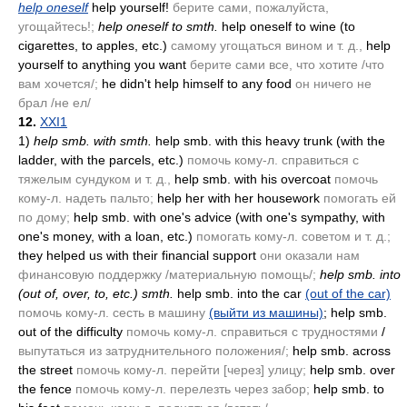
help oneself
help yourself!
берите сами, пожалуйста,
угощайтесь!;
help oneself to smth.
help oneself to wine
(to
cigarettes, to apples, etc.)
самому угощаться вином и т. д.,
help
yourself to anything you want
берите сами все, что хотите /что
вам хочется/;
he didn't help himself to any food
он ничего не
брал /не ел/
12.
XXI1
1)
help smb. with smth.
help smb. with this heavy trunk
(with the
ladder, with the parcels, etc.)
помочь кому-л. справиться с
тяжелым сундуком и т. д.,
help smb. with his overcoat
помочь
кому-л. надеть пальто;
help her with her housework
помогать ей
по дому;
help smb. with one's advice
(with one's sympathy, with
one's money, with a loan, etc.)
помогать кому-л. советом и т. д.;
they helped us with their financial support
они оказали нам
финансовую поддержку /материальную помощь/;
help smb. into
(out of, over, to, etc.)
smth.
help smb. into the car
(out of the car)
помочь кому-л. сесть в машину
(выйти из машины)
; help smb.
out of the difficulty
помочь кому-л. справиться с трудностями
/
выпутаться из затруднительного положения/;
help smb. across
the street
помочь кому-л. перейти [через] улицу;
help smb. over
the fence
помочь кому-л. перелезть через забор;
help smb. to