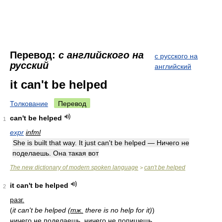
Перевод:
с английского на
с русского на
русский
английский
it can't be helped
Толкование
Перевод
can't be helped
1
expr
infml
She is built that way. It just can't be helped — Ничего не
поделаешь. Она такая вот
The new dictionary of modern spoken language
can't be helped
>
it can't be helped
2
разг.
(
it can't be helped (
тж.
there is no help for it)
)
ничего не поделаешь, ничего не попишешь