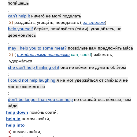
попи́шешь
;
can't help it
ничего́ не могу́ поде́лать
2)
раздава́ть, угоща́ть; передава́ть (
за столом
);
help yourself
бери́те, пожа́луйста (са́ми), угоща́йтесь, не
церемо́ньтесь
;
may I help you to some meat?
позво́льте вам предложи́ть мя́са
3)
(
с модальными глаголами
can, could
) избежа́ть,
удержа́ться;
she can't help thinking of it
она́ не мо́жет не ду́мать об э́том
;
I could not help laughing
я не мог удержа́ться от сме́ха; я не
мог не засмея́ться
;
don't be longer than you can help
не остава́йтесь до́льше, чем
на́до
help down
помо́чь сойти́;
help in
помо́чь войти́;
help into
a)
помо́чь войти́;