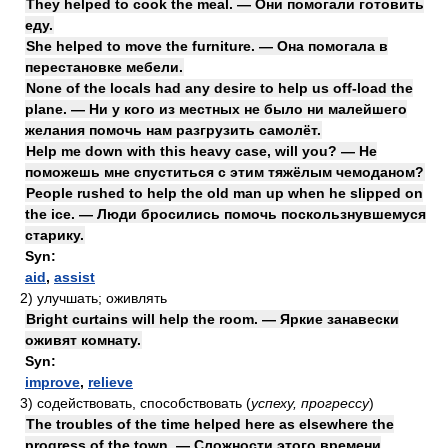
They helped to cook the meal. — Они помогали готовить
еду.
She helped to move the furniture. — Она помогала в
перестановке мебели.
None of the locals had any desire to help us off-load the
plane. — Ни у кого из местных не было ни малейшего
желания помочь нам разгрузить самолёт.
Help me down with this heavy case, will you? — Не
поможешь мне спуститься с этим тяжёлым чемоданом?
People rushed to help the old man up when he slipped on
the ice. — Люди бросились помочь поскользнувшемуся
старику.
Syn:
aid
,
assist
2)
улучшать; оживлять
Bright curtains will help the room. — Яркие занавески
оживят комнату.
Syn:
improve
,
relieve
3)
содействовать, способствовать
(
успеху, прогрессу
)
The troubles of the time helped here as elsewhere the
progress of the town. — Сложности этого времени