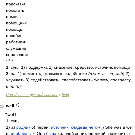
подсказка
помогать
помочь
помощник
помощь
пособие
работники
служащие
справочник
* * *
1.
сущ.
1) поддержка 2) спасение, средство, источник помощи
2.
гл.
1) помогать, оказывать содействие
(в чем-л. - in, with)
2)
улучшать 3) содействовать, способствовать
(успеху, прогрессу
и т. п.)
Новый англо-русский словарь
help
>
well
20
̈ɪwel
I
1. сущ.
1) а)
родник
б) перен.
источник
,
кладезь
(
чего-л
.) She was a well
of
quotations
. ≈ Она
была
ходячей энциклопедией знаменитых