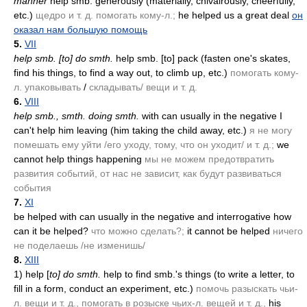
manner
help smb. generously
(materially, chivalrously, cheerfully,
etc.)
щедро и т. д. помогать кому-л.;
he helped us a great deal
он
оказал нам большую помощь
5.
VII
help smb. [to] do smth.
help smb. [to] pack
(fasten one's skates,
find his things, to find a way out, to climb up, etc.)
помогать кому-
л. упаковывать
/
складывать/ вещи и т. д.
6.
VIII
help smb., smth. doing smth.
with can usually in the negative I
can't help him leaving
(him taking the child away, etc.)
я не могу
помешать ему уйти /его уходу, тому, что он уходит/ и т. д.;
we
cannot help things happening
мы не можем предотвратить
развития событий, от нас не зависит, как будут развиваться
события
7.
XI
be helped with can usually in the negative and interrogative how
can it be helped?
что можно сделать?;
it cannot be helped
ничего
не поделаешь /не изменишь/
8.
XIII
1)
help [
to] do smth.
help to find smb.'s things
(to write a letter, to
fill in a form, conduct an experiment, etc.)
помочь разыскать чьи-
л. вещи и т. д., помогать в розыске чьих-л. вещей и т. д.,
his