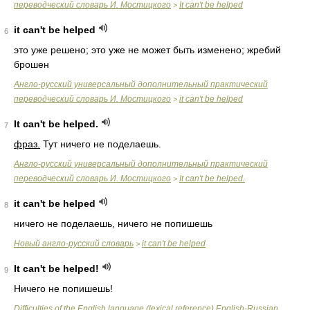
переводческий словарь И. Мостицкого
It can't be helped
>
it can't be helped
6
это уже решено; это уже не может быть изменено; жребий
брошен
Англо-русский универсальный дополнительный практический
переводческий словарь И. Мостицкого
it can't be helped
>
It can't be helped.
7
фраз.
Тут ничего не поделаешь.
Англо-русский универсальный дополнительный практический
переводческий словарь И. Мостицкого
It can't be helped.
>
it can't be helped
8
ничего не поделаешь, ничего не попишешь
Новый англо-русский словарь
it can't be helped
>
It can't be helped!
9
Ничего не попишешь!
Difficulties of the English language (lexical reference) English-Russian