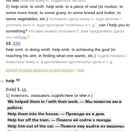
his feet
помочь кому-л. подняться /встать/
2)
help smb. to smth.
help smb. to a piece of veal
(to mutton, to
some more meat, to some gravy, to some bread and butter, to
some vegetables, etc.)
положить /дать/ кому-л. еще кусочек /
угостить кого-л. еще кусочком/ телятины и т. д.',
can I help you to
something?
что вам можно положить?, вам предложить /дать/
что-нибудь?
13.
XXII
help smb. in doing smth.
help smb. in achieving the goal
(in
reaching his aim, in finding what one wants, etc.)
содействовать /
помогать/ кому-л. в достижении /достигнуть/ цели и т. д.
English-Russian dictionary of verb phrases
help
>
help
16
[help]
1.
гл.
1)
помогать, оказывать содействие
(
в чём-л.
)
We helped them in / with their work. — Мы помогли им в
работе.
Help them into the house. — Проводи их в дом.
Help her off the train. — Помоги ей сойти с поезда.
Help him out of the car. — Помоги ему выйти из машины.