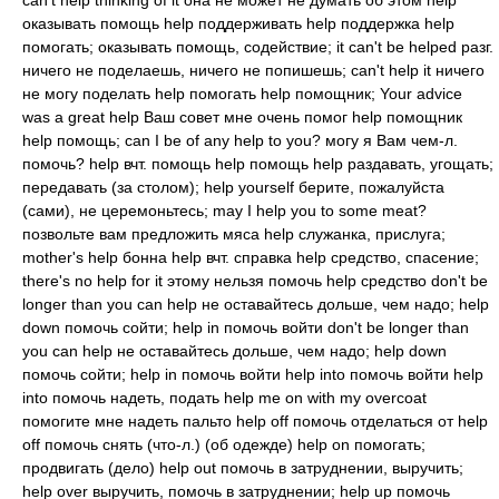
can't help thinking of it она не может не думать об этом help
оказывать помощь help поддерживать help поддержка help
помогать; оказывать помощь, содействие; it can't be helped разг.
ничего не поделаешь, ничего не попишешь; can't help it ничего
не могу поделать help помогать help помощник; Your advice
was a great help Ваш совет мне очень помог help помощник
help помощь; can I be of any help to you? могу я Вам чем-л.
помочь? help вчт. помощь help помощь help раздавать, угощать;
передавать (за столом); help yourself берите, пожалуйста
(сами), не церемоньтесь; may I help you to some meat?
позвольте вам предложить мяса help служанка, прислуга;
mother's help бонна help вчт. справка help средство, спасение;
there's no help for it этому нельзя помочь help средство don't be
longer than you can help не оставайтесь дольше, чем надо; help
down помочь сойти; help in помочь войти don't be longer than
you can help не оставайтесь дольше, чем надо; help down
помочь сойти; help in помочь войти help into помочь войти help
into помочь надеть, подать help me on with my overcoat
помогите мне надеть пальто help off помочь отделаться от help
off помочь снять (что-л.) (об одежде) help on помогать;
продвигать (дело) help out помочь в затруднении, выручить;
help over выручить, помочь в затруднении; help up помочь