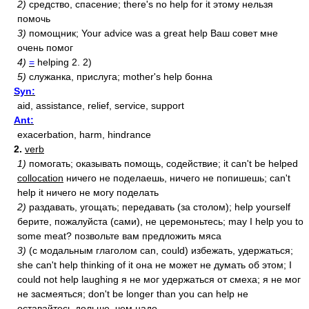
2)
средство, спасение; there's no help for it этому нельзя
помочь
3)
помощник; Your advice was a great help Ваш совет мне
очень помог
4)
=
helping 2. 2)
5)
служанка, прислуга; mother's help бонна
Syn:
aid, assistance, relief, service, support
Ant:
exacerbation, harm, hindrance
2.
verb
1)
помогать; оказывать помощь, содействие; it can't be helped
collocation
ничего не поделаешь, ничего не попишешь; can't
help it ничего не могу поделать
2)
раздавать, угощать; передавать (за столом); help yourself
берите, пожалуйста (сами), не церемоньтесь; may I help you to
some meat? позвольте вам предложить мяса
3)
(с модальным глаголом can, could) избежать, удержаться;
she can't help thinking of it она не может не думать об этом; I
could not help laughing я не мог удержаться от смеха; я не мог
не засмеяться; don't be longer than you can help не
оставайтесь дольше, чем надо