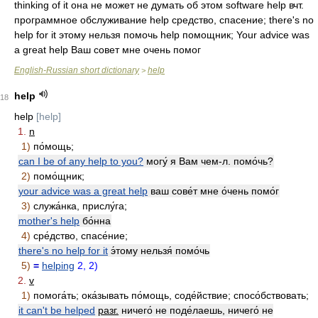
thinking of it она не может не думать об этом software help вчт.
программное обслуживание help средство, спасение; there's no
help for it этому нельзя помочь help помощник; Your advice was
a great help Ваш совет мне очень помог
English-Russian short dictionary
help
>
help
18
help
[help]
1.
n
1)
по́мощь;
can I be of any help to you?
могу́ я Вам чем-л. помо́чь?
2)
помо́щник;
your advice was a great help
ваш сове́т мне о́чень помо́г
3)
служа́нка, прислу́га;
mother's help
бо́нна
4)
сре́дство, спасе́ние;
there's no help for it
э́тому нельзя́ помо́чь
5)
=
helping
2,
2)
2.
v
1)
помога́ть; ока́зывать по́мощь, соде́йствие; спосо́бствовать;
it can't be helped
разг.
ничего́ не поде́лаешь, ничего́ не