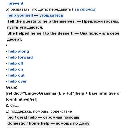
prevent
5)
раздавать, угощать; передавать
(
за столом
)
help yourself
—
угощайтесь
Tell the guests to help themselves. — Предложи гостям,
пусть угощаются.
She helped herself to the dessert. — Она положила себе
десерт.
•
-
help along
-
help forward
-
help off
-
help on
-
help out
-
help over
Gram:
[ref dict="LingvoGrammar (En-Ru)"]help + bare infinitive or
to-infinitive[/ref]
2.
сущ.
1)
поддержка, помощь, содействие
big / great help — огромная помощь
domestic / home help — помощь по дому