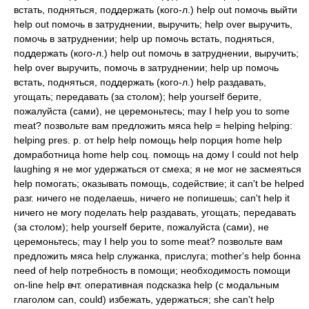
встать, подняться, поддержать (кого-л.) help out помочь выйти
help out помочь в затруднении, выручить; help over выручить,
помочь в затруднении; help up помочь встать, подняться,
поддержать (кого-л.) help out помочь в затруднении, выручить;
help over выручить, помочь в затруднении; help up помочь
встать, подняться, поддержать (кого-л.) help раздавать,
угощать; передавать (за столом); help yourself берите,
пожалуйста (сами), не церемоньтесь; may I help you to some
meat? позвольте вам предложить мяса help = helping helping:
helping pres. p. от help help помощь help порция home help
домработница home help соц. помощь на дому I could not help
laughing я не мог удержаться от смеха; я не мог не засмеяться
help помогать; оказывать помощь, содействие; it can't be helped
разг. ничего не поделаешь, ничего не попишешь; can't help it
ничего не могу поделать help раздавать, угощать; передавать
(за столом); help yourself берите, пожалуйста (сами), не
церемоньтесь; may I help you to some meat? позвольте вам
предложить мяса help служанка, прислуга; mother's help бонна
need of help потребность в помощи; необходимость помощи
on-line help вчт. оперативная подсказка help (с модальным
глаголом can, could) избежать, удержаться; she can't help