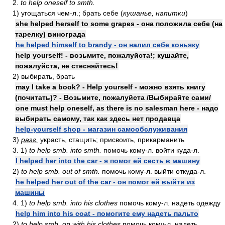
2.
to help oneself to smth.
1) угощаться чем-л.; брать себе (
кушанье, напитки
)
she helped herself to some grapes - она положила себе (на
тарелку) винограда
he helped himself to brandy - он налил себе коньяку
help yourself! - возьмите, пожалуйста!; кушайте,
пожалуйста, не стесняйтесь!
2) выбирать, брать
may I take a book? - Help yourself - можно взять книгу
(почитать)? - Возьмите, пожалуйста /Выбирайте сами/
one must help oneself, as there is no salesman here - надо
выбирать самому, так как здесь нет продавца
help-yourself shop - магазин самообслуживания
3)
разг.
украсть, стащить; присвоить, прикарманить
3. 1)
to help smb. into smth.
помочь кому-л. войти куда-л.
I helped her into the car - я помог ей сесть в машину
2)
to help smb. out of smth.
помочь кому-л. выйти откуда-л.
he helped her out of the car - он помог ей выйти из
машины
4. 1)
to help smb. into his clothes
помочь кому-л. надеть одежду
help him into his coat - помогите ему надеть пальто
2)
to help smb. on with his clothes
помочь кому-л. надеть