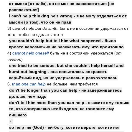
от смеха [от слёз], он не мог не расхохотаться [не
расплакаться]
I can't help thinking he's wrong - я не могу отделаться от
мысли (о том), что он не прав
3)
cannot help but do smth.
быть не в состоянии удержаться от
того, чтобы не сделать что-л.
you couldn't help but tell him what happened - было
просто невозможно не рассказать ему, что произошло
4)
cannot help oneself
быть не в состоянии удержаться (
от
чего-л.
)
she tried to be serious, but she couldn't help herself and
burst out laughing - она попыталась сохранить
серьёзный вид, но не удержалась и расхохоталась
6.
than one can help
не больше, чем требуется
don't be longer than you can help - не задерживайтесь
дольше, чем надо
don't tell him more than you can help - скажите ему только
то, что совершенно необходимо; не говорите ему
лишнего
♢
so help me (God) - ей-богу, хотите верьте, хотите нет