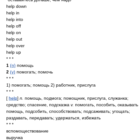
help down
help in
help into
help off
help on
help out
help over
help up
* * *
1
(n)
помощь
2
(v)
помогать; помочь
* * *
1) помогать; помощь 2) работник, прислуга
* * *
[
help
]
n.
помощь, подмога; помощник, прислуга, служанка;
средство; спасение, подсказка
v.
помогать, пособить, оказывать
помощь, подсобить, способствовать; подсаживать; угощать;
раздавать, передавать; удержаться, избежать
* * *
вспомоществование
выручка