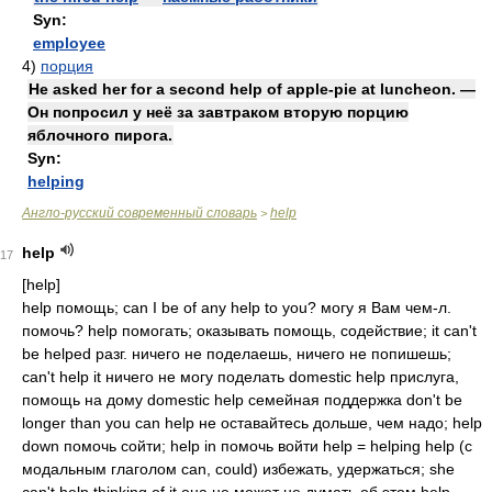
Syn:
employee
4)
порция
He asked her for a second help of apple-pie at luncheon. —
Он попросил у неё за завтраком вторую порцию
яблочного пирога.
Syn:
helping
Англо-русский современный словарь
help
>
help
17
[help]
help помощь; can I be of any help to you? могу я Вам чем-л.
помочь? help помогать; оказывать помощь, содействие; it can't
be helped разг. ничего не поделаешь, ничего не попишешь;
can't help it ничего не могу поделать domestic help прислуга,
помощь на дому domestic help семейная поддержка don't be
longer than you can help не оставайтесь дольше, чем надо; help
down помочь сойти; help in помочь войти help = helping help (с
модальным глаголом can, could) избежать, удержаться; she