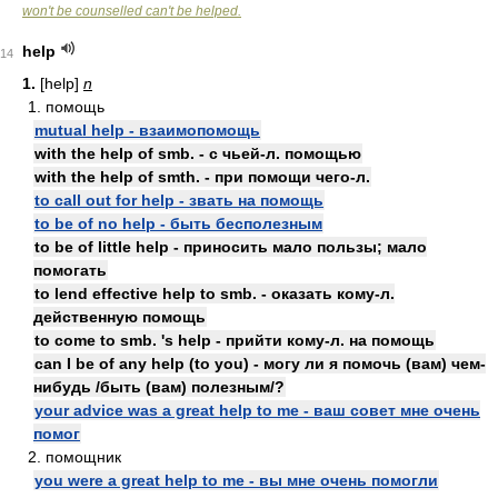
won't be counselled can't be helped.
help
14
1.
[help]
n
1. помощь
mutual help - взаимопомощь
with the help of smb. - с чьей-л. помощью
with the help of smth. - при помощи чего-л.
to call out for help - звать на помощь
to be of no help - быть бесполезным
to be of little help - приносить мало пользы; мало
помогать
to lend effective help to smb. - оказать кому-л.
действенную помощь
to come to smb. 's help - прийти кому-л. на помощь
can I be of any help (to you) - могу ли я помочь (вам) чем-
нибудь /быть (вам) полезным/?
your advice was a great help to me - ваш совет мне очень
помог
2. помощник
you were a great help to me - вы мне очень помогли