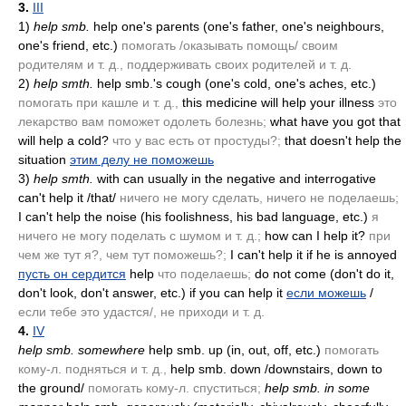
3.
III
1)
help smb.
help one's parents
(one's father, one's neighbours,
one's friend, etc.)
помогать /оказывать помощь/ своим
родителям и т. д., поддерживать своих родителей и т. д.
2)
help smth.
help smb.'s cough
(one's cold, one's aches, etc.)
помогать при кашле и т. д.,
this medicine will help your illness
это
лекарство вам поможет одолеть болезнь;
what have you got that
will help a cold?
что у вас есть от простуды?;
that doesn't help the
situation
этим делу не поможешь
3)
help smth.
with can usually in the negative and interrogative
can't help it /that/
ничего не могу сделать, ничего не поделаешь;
I can't help the noise
(his foolishness, his bad language, etc.)
я
ничего не могу поделать с шумом и т. д.;
how can I help it?
при
чем же тут я?, чем тут поможешь?;
I can't help it if he is annoyed
пусть он сердится
help
что поделаешь;
do not come
(don't do it,
don't look, don't answer, etc.)
if you can help it
если можешь
/
если тебе это удастся/, не приходи и т. д.
4.
IV
help smb. somewhere
help smb. up
(in, out, off, etc.)
помогать
кому-л. подняться и т. д.,
help smb. down /downstairs, down to
the ground/
помогать кому-л. спуститься;
help smb. in some