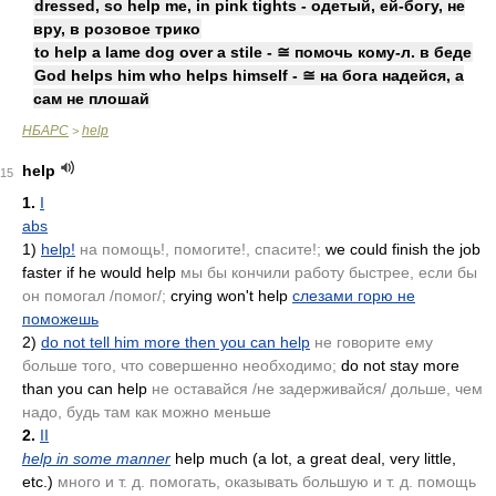
dressed, so help me, in pink tights - одетый, ей-богу, не
вру, в розовое трико
to help a lame dog over a stile - ≅ помочь кому-л. в беде
God helps him who helps himself - ≅ на бога надейся, а
сам не плошай
НБАРС
help
>
help
15
1.
I
abs
1)
help!
на помощь!, помогите!, спасите!;
we could finish the job
faster if he would help
мы бы кончили работу быстрее, если бы
он помогал /помог/;
crying won't help
слезами горю не
поможешь
2)
do not tell him more then you can help
не говорите ему
больше того, что совершенно необходимо;
do not stay more
than you can help
не оставайся /не задерживайся/ дольше, чем
надо, будь там как можно меньше
2.
II
help in some manner
help much
(a lot, a great deal, very little,
etc.)
много и т. д. помогать, оказывать большую и т. д. помощь