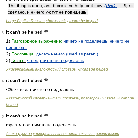
The thing is done, and there is no help for it now.
(RHD)
— Дело
сделано, и ничего уж тут не попишешь.
Large English-Russian phrasebook
it can't be helped
>
it can't be helped
3
1)
Разговорное выражение:
ничего не поделаешь
,
ничего не
попишешь
2)
Пословица:
делать нечего (used as paren.)
3)
Клише:
что ж
,
ничего не поделаешь
Универсальный англо-русский словарь
it can't be helped
>
it can't be helped
4
<05>
что ж, ничего не поделаешь
Англо-русский словарь цитат, пословиц, поговорок и идиом
it can't be
>
helped
It can't be helped
5
фраз.
что ж, ничего не поделаешь
Англо-русский универсальный дополнительный практический