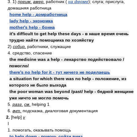
3. 1)
преим.
амер.
работник (
на ферме
); слуга; прислуга,
домашняя работница
home help - домработница
lady help - экономка
mother's help - бонна
it's difficult to get help these days - в наше время очень
трудно найти помощника по хозяйству
2)
собир.
работники, служащие
4. средство, спасение
the medicine was a help - лекарство подействовало /
помогло/
there's no help for it - тут ничего не поделаешь
a situation for which there was no help - положение, из
которого не было выхода
the poor woman was beyond /past/ help - бедной женщине
уже ничто не могло помочь
5.
разг.
см.
helping 1
6.
вчт.
подсказка, диалоговая документация
2.
[help]
v
I
1. помогать, оказывать помощь
to help down - помочь сойти вниз