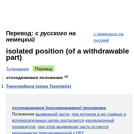
Перевод:
с русского на
с немецкого на
немецкий
русский
isolated position (of a withdrawable
part)
Толкование
Перевод
отсоединенное положение
1
Trennstellung (eines Trennteils)
отсоединенное (изолированное) положение
Положение
выдвижной части
,
при котором в ее главных и
вспомогательных цепях достигается
изоляционный
промежуток
,
при этом выдвижная часть остается
механически присоединенной к НКУ
.