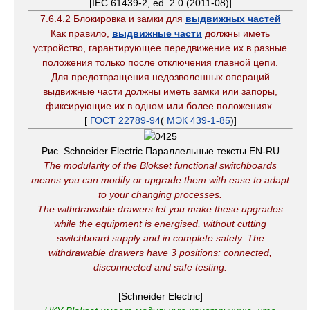
[IEC 61439-2, ed. 2.0 (2011-08)]
7.6.4.2 Блокировка и замки для
выдвижных частей
Как правило,
выдвижные части
должны иметь
устройство, гарантирующее передвижение их в разные
положения только после отключения главной цепи.
Для предотвращения недозволенных операций
выдвижные части должны иметь замки или запоры,
фиксирующие их в одном или более положениях.
[
ГОСТ 22789-94
(
МЭК 439-1-85
)]
Рис. Schneider Electric Параллельные тексты EN-RU
The modularity of the Blokset functional switchboards
means you can modify or upgrade them with ease to adapt
to your changing processes.
The withdrawable drawers let you make these upgrades
while the equipment is energised, without cutting
switchboard supply and in complete safety
.
The
withdrawable drawers have 3 positions: connected,
disconnected and safe testing.
[Schneider Electric]