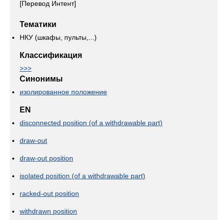
[Перевод Интент]
Тематики
НКУ (шкафы, пульты,...)
Классификация
>>>
Синонимы
изолированное положение
EN
disconnected position (of a withdrawable part)
draw-out
draw-out position
isolated position (of a withdrawable part)
racked-out position
withdrawn position