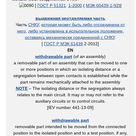
[
ГОСТ Р 51321
.
1-2000
(
МЭК 60439-1-92
)]
выдвижная неотделяемая часть
Часть
СНКУ
,
которая может быть либо отсоединена от
него
,
либо установлена в испытательное положение
,
оставаясь механически соединенной с СНКУ
.
[
ГОСТ Р МЭК 61439
.2-2012]
EN
withdrawable part
(of an assembly)
a removable part of an assembly that can be moved to one
or more positions in which an isolating distance or a
segregation between open contacts is established while the
part remains mechanically attached to the assembly
NOTE
– The isolating distance or the segregation always
relates to the main circuit. It may or may not refer to the
auxiliary circuits or to control circuits.
[IEV number 441-13-09]
withdrawable part
removable part intended to be moved from the connected
position to the isolated position and to a test position, if any,