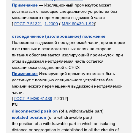
Примечание
— Изоляционный промежуток может
достигаться с помощью специального устройства без
механического перемещения выдвижной части.
[
ГОСТ Р 51321
.
1-2000
(
МЭК 60439-1-92
)]
отсоединенное (изолированное) положение
Положение выдвижной неотделяемой части, при котором
в ее главных и вспомогательных цепях на стороне
питания обеспечивается изолирующий промежуток, при
этом выдвижная неотделяемая часть остается
механически соединенной с СНКУ.
Примечание
Изолирующий промежуток может быть
достигнут с помощью специального устройства без
механического перемещения выдвижной неотделяемой
части.
[
ГОСТ Р МЭК 61439
.2-2012]
EN
disconnected position
(of a withdrawable part)
isolated position
(of a withdrawable part)
the position of a withdrawable part in which an isolating
distance or segregation is established in all the circuits of