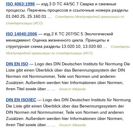
ISO 4063:1998
— изд.3 D TC 44/SC 7 Сварка и смежные
процессы. Перечень процессов и ссылочные номера разделы
01.040.25, 25.160.01 …
Стандарты Международной организации по
стандартизации (ИСО)
ISO 14040:2006
— изд.2 K TC 207/SC 5 Экологический
менеджмент. Оценка жизненного цикла. Принципы и
структурная схема разделы 13.020.10, 13.020.60 …
Стандарты
Международной организации по стандартизации (ИСО)
DIN EN ISO
— Logo des DIN Deutschen Instituts für Normung Die
Liste gibt einen Überblick über das Benennungssystem der DIN
Normen mit Normnummer, Teile von Normen und anderen
Zusätzen. Außerdem werden hier Informationen über Normen,
ihren Titel sowie über… …
Deutsch Wikipedia
DIN EN ISO/IEC
— Logo des DIN Deutschen Instituts für Normung
Die Liste gibt einen Überblick über das Benennungssystem der
DIN Normen mit Normnummer, Teile von Normen und anderen
Zusätzen. Außerdem werden hier Informationen über Normen,
ihren Titel sowie über… …
Deutsch Wikipedia