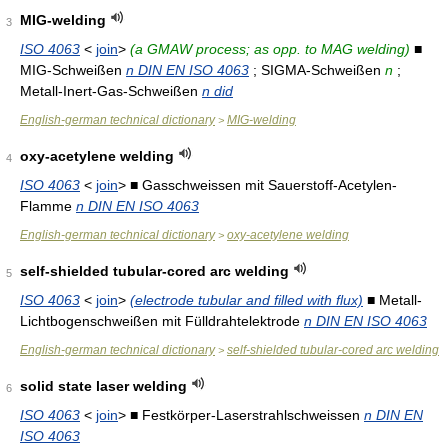
MIG-welding
3
ISO 4063
<
join
>
(a GMAW process; as opp. to MAG welding)
■
MIG-Schweißen
n DIN EN ISO 4063
; SIGMA-Schweißen
n
;
Metall-Inert-Gas-Schweißen
n did
English-german technical dictionary
MIG-welding
>
oxy-acetylene welding
4
ISO 4063
<
join
> ■ Gasschweissen mit Sauerstoff-Acetylen-
Flamme
n DIN EN ISO 4063
English-german technical dictionary
oxy-acetylene welding
>
self-shielded tubular-cored arc welding
5
ISO 4063
<
join
>
(electrode tubular and filled with flux)
■ Metall-
Lichtbogenschweißen mit Fülldrahtelektrode
n DIN EN ISO 4063
English-german technical dictionary
self-shielded tubular-cored arc welding
>
solid state laser welding
6
ISO 4063
<
join
> ■ Festkörper-Laserstrahlschweissen
n DIN EN
ISO 4063