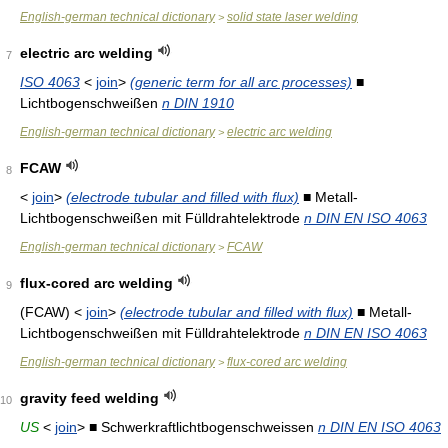
English-german technical dictionary
solid state laser welding
>
electric arc welding
7
ISO 4063
<
join
>
(generic term for all arc processes)
■
Lichtbogenschweißen
n DIN 1910
English-german technical dictionary
electric arc welding
>
FCAW
8
<
join
>
(electrode tubular and filled with flux)
■ Metall-
Lichtbogenschweißen mit Fülldrahtelektrode
n DIN EN ISO 4063
English-german technical dictionary
FCAW
>
flux-cored arc welding
9
(FCAW) <
join
>
(electrode tubular and filled with flux)
■ Metall-
Lichtbogenschweißen mit Fülldrahtelektrode
n DIN EN ISO 4063
English-german technical dictionary
flux-cored arc welding
>
gravity feed welding
10
US
<
join
> ■ Schwerkraftlichtbogenschweissen
n DIN EN ISO 4063