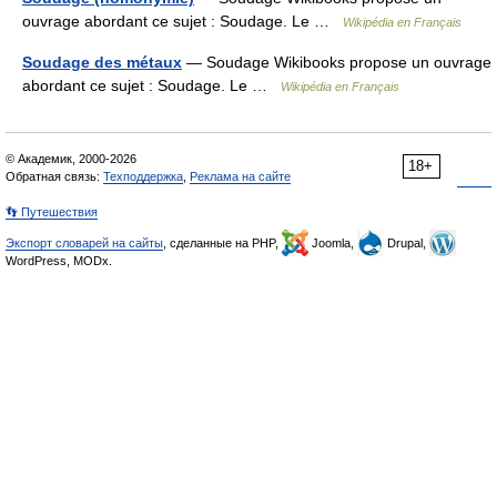
ouvrage abordant ce sujet : Soudage. Le …
Wikipédia en Français
Soudage des métaux
— Soudage Wikibooks propose un ouvrage
abordant ce sujet : Soudage. Le …
Wikipédia en Français
© Академик, 2000-2026
18+
Обратная связь:
Техподдержка
,
Реклама на сайте
👣 Путешествия
Экспорт словарей на сайты
, сделанные на PHP,
Joomla,
Drupal,
WordPress, MODx.