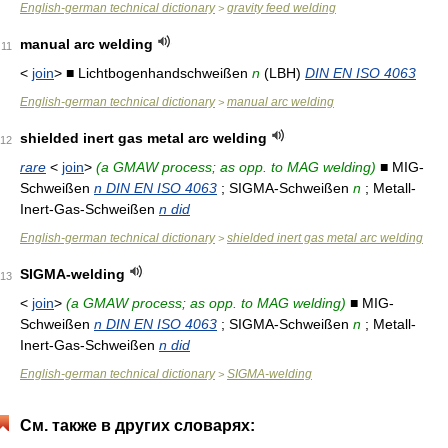
English-german technical dictionary
gravity feed welding
>
manual arc welding
11
<
join
> ■ Lichtbogenhandschweißen
n
(LBH)
DIN EN ISO 4063
English-german technical dictionary
manual arc welding
>
shielded inert gas metal arc welding
12
rare
<
join
>
(a GMAW process; as opp. to MAG welding)
■ MIG-
Schweißen
n DIN EN ISO 4063
; SIGMA-Schweißen
n
; Metall-
Inert-Gas-Schweißen
n did
English-german technical dictionary
shielded inert gas metal arc welding
>
SIGMA-welding
13
<
join
>
(a GMAW process; as opp. to MAG welding)
■ MIG-
Schweißen
n DIN EN ISO 4063
; SIGMA-Schweißen
n
; Metall-
Inert-Gas-Schweißen
n did
English-german technical dictionary
SIGMA-welding
>
См. также в других словарях: