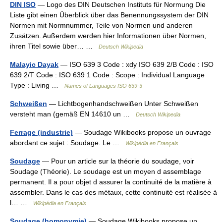
DIN ISO
— Logo des DIN Deutschen Instituts für Normung Die
Liste gibt einen Überblick über das Benennungssystem der DIN
Normen mit Normnummer, Teile von Normen und anderen
Zusätzen. Außerdem werden hier Informationen über Normen,
ihren Titel sowie über… …
Deutsch Wikipedia
Malayic Dayak
— ISO 639 3 Code : xdy ISO 639 2/B Code : ISO
639 2/T Code : ISO 639 1 Code : Scope : Individual Language
Type : Living …
Names of Languages ISO 639-3
Schweißen
— Lichtbogenhandschweißen Unter Schweißen
versteht man (gemäß EN 14610 un …
Deutsch Wikipedia
Ferrage (industrie)
— Soudage Wikibooks propose un ouvrage
abordant ce sujet : Soudage. Le …
Wikipédia en Français
Soudage
— Pour un article sur la théorie du soudage, voir
Soudage (Théorie). Le soudage est un moyen d assemblage
permanent. Il a pour objet d assurer la continuité de la matière à
assembler. Dans le cas des métaux, cette continuité est réalisée à
l… …
Wikipédia en Français
Soudage (homonymie)
— Soudage Wikibooks propose un