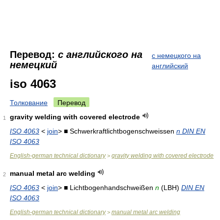
Перевод:
с английского на
с немецкого на
немецкий
английский
iso 4063
Толкование
Перевод
gravity welding with covered electrode
1
ISO 4063
<
join
> ■ Schwerkraftlichtbogenschweissen
n DIN EN
ISO 4063
English-german technical dictionary
gravity welding with covered electrode
>
manual metal arc welding
2
ISO 4063
<
join
> ■ Lichtbogenhandschweißen
n
(LBH)
DIN EN
ISO 4063
English-german technical dictionary
manual metal arc welding
>