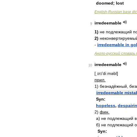
doomed
;
lost
English
-
Russian
base
dic
irredeemable
9
1
)
не
подлежащий
п
2
)
неконвертируемы
-
irredeemable
in
go
Англо
-
русский
словарь
irredeemable
10
[
ˌɪrɪ
'
diːməbl
]
прил
.
1
)
безнадёжный
,
без
irredeemable
mista
Syn:
hopeless
,
despairi
2
)
фин
.
а
)
не
подлежащий
в
б
)
не
подлежащий
о
Syn: