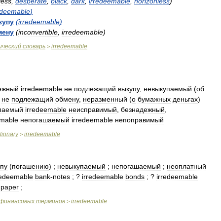
less
,
desperate
,
black
,
dark
,
irredeemable
,
horizonless
)
edeemable
)
купу
(
irredeemable
)
мену
(
inconvertible
,
irredeemable
)
ический
словарь
irredeemable
>
ежный
irredeemable
не
подлежащий
выкупу
,
невыкупаемый
(
об
не
подлежащий
обмену
,
неразменный
(
о
бумажных
деньгах
)
паемый
irredeemable
неисправимый
,
безнадежный
,
emable
непогашаемый
irredeemable
непоправимый
tionary
irredeemable
>
пу
(
погашению
) ;
невыкупаемый
;
непогашаемый
;
неоплатный
redeemable
bank
-
notes
; ?
irredeemable
bonds
; ?
irredeemable
paper
;
финансовых
терминов
irredeemable
>