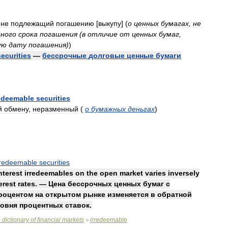
,
не
подлежащий
погашению
[
выкупу
]
(
о
ценных
бумагах
,
не
нного
срока
погашения
(
в
отличие
от
ценных
бумаг
,
ую
дату
погашения
)
)
securities
—
бессрочные
долговые
ценные
бумаги
redeemable
securities
й
обмену
,
неразменный
(
о
бумажных
деньгах
)
rredeemable
securities
nterest
irredeemables
on
the
open
market
varies
inversely
erest
rates
. —
Цена
бессрочных
ценных
бумаг
с
роцентом
на
открытом
рынке
изменяется
в
обратной
овня
процентных
ставок
.
n
dictionary
of
financial
markets
irredeemable
>