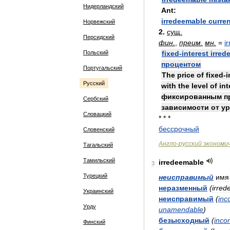
Нидерландский
Ant:
irredeemable
curre
Норвежский
2
.
сущ
.
Персидский
фин
.
,
преим
.
мн
.
=
i
Польский
fixed
-
interest
irred
процентом
Португальский
The
price
of
fixed
-
i
Русский
with
the
level
of
int
фиксированным
п
Сербский
зависимости
от
ур
Словацкий
* * *
бессрочный
Словенский
Англо
-
русский
экономи
Тагальский
Тамильский
irredeemable
3
Турецкий
неисправимый
имя
неразменный
(
irred
Украинский
неисправимый
(
inco
Урду
unamendable
)
безысходный
(
inco
Финский