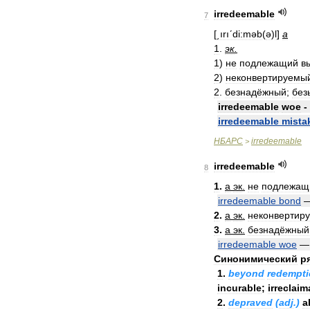
irredeemable
7
[
͵ırıʹdi:məb
(
ə
)
l
]
a
1
.
эк
.
1
)
не
подлежащий
в
2
)
неконвертируемы
2
.
безнадёжный
;
без
irredeemable
woe
-
irredeemable
mista
НБАРС
irredeemable
>
irredeemable
8
1
.
a
эк
.
не
подлежащ
irredeemable
bond
2
.
a
эк
.
неконвертир
3
.
a
эк
.
безнадёжный
irredeemable
woe
Синонимический
р
1
.
beyond
redempt
incurable
;
irreclaim
2
.
depraved
(
adj
.)
a