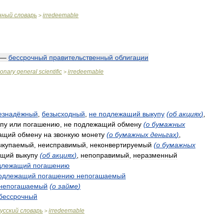
нный
словарь
irredeemable
>
—
бессрочный
правительственный
облигации
ionary
general
scientific
irredeemable
>
езнадёжный
,
безысходный
,
не
подлежащий
выкупу
(
об
акциях
)
,
пу
или
погашению
,
не
подлежащий
обмену
(
о
бумажных
ащий
обмену
на
звонкую
монету
(
о
бумажных
деньгах
)
,
ыкупаемый
,
неисправимый
,
неконвертируемый
(
о
бумажных
ащий
выкупу
(
об
акциях
)
,
непоправимый
,
неразменный
длежащий
погашению
одлежащий
погашению
непогашаемый
непогашаемый
(
о
займе
)
бессрочный
усский
словарь
irredeemable
>