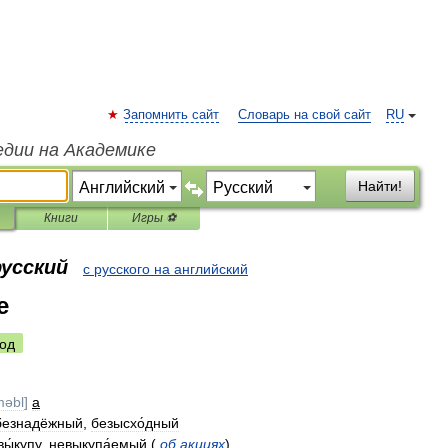
Запомнить сайт
Словарь на свой сайт
RU
едии на Академике
Найти!
Книги
Игры ⚽
русский
с русского на английский
e
од
:məbl
]
a
безнадёжный
,
безысхо́дный
вы́купу
,
невыкупа́емый
(
об
акциях
)