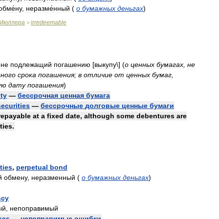
обме́ну
,
неразме́нный
(
о
бумажных
деньгах
)
Мюллера
irredeemable
>
,
не
подлежащий
погашению
[
выкупу
\]
(
о
ценных
бумагах
,
не
нного
срока
погашения
;
в
отличие
от
ценных
бумаг
,
ую
дату
погашения
)
ity
—
бессрочная
ценная
бумага
securities
—
бессрочные
долговые
ценные
бумаги
repayable
at
a
fixed
date
,
although
some
debentures
are
ties
.
ties
,
perpetual
bond
й
обмену
,
неразменный
(
о
бумажных
деньгах
)
ncy
ый
,
непоправимый
kes
—
непоправимые
ошибки