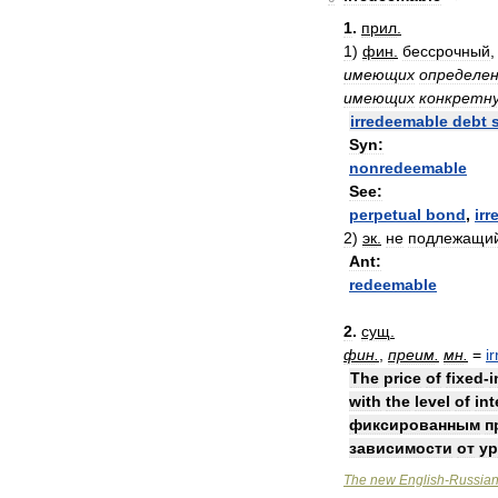
1
.
прил
.
1
)
фин
.
бессрочный
имеющих
определе
имеющих
конкретн
irredeemable
debt
Syn:
nonredeemable
See:
perpetual
bond
,
ir
2
)
эк
.
не
подлежащи
Ant:
redeemable
2
.
сущ
.
фин
.
,
преим
.
мн
.
=
i
The
price
of
fixed
-
i
with
the
level
of
int
фиксированным
п
зависимости
от
ур
The
new
English
-
Russia