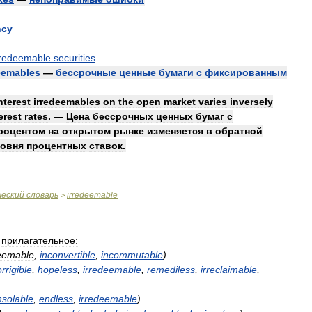
ncy
rredeemable
securities
eemables
—
бессрочные
ценные
бумаги
с
фиксированным
nterest
irredeemables
on
the
open
market
varies
inversely
erest
rates
. —
Цена
бессрочных
ценных
бумаг
с
роцентом
на
открытом
рынке
изменяется
в
обратной
овня
процентных
ставок
.
ческий
словарь
irredeemable
>
прилагательное:
eemable
,
inconvertible
,
incommutable
)
rrigible
,
hopeless
,
irredeemable
,
remediless
,
irreclaimable
,
nsolable
,
endless
,
irredeemable
)