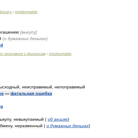
tionary
irredeemable
>
огашению
[
выкупу
]
й
(
о
бумажных
деньгах
)
ld
по
экономике
и
финансам
irredeemable
>
ысходный
,
неисправимый
,
непоправимый
ke
—
фатальная
ошибка
ng
ыкупу
,
невыкупаемый
(
об
акциях
)
бмену
,
неразменный
(
о
бумажных
деньгах
)