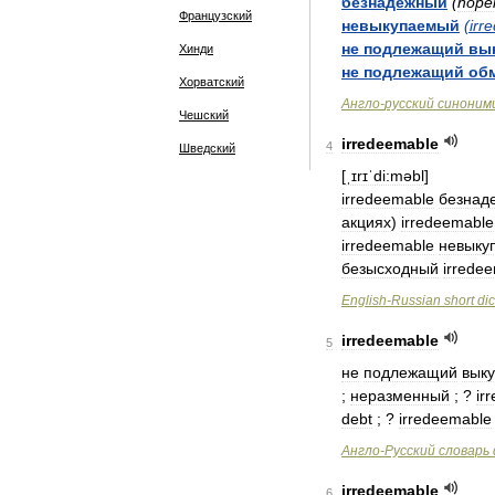
безнадежный
(
hope
Французский
невыкупаемый
(
irr
не
подлежащий
вы
Хинди
не
подлежащий
об
Хорватский
Англо
-
русский
синоним
Чешский
irredeemable
4
Шведский
[
ˌɪrɪˈdi:məbl
]
irredeemable
безнад
акциях
)
irredeemable
irredeemable
невыку
безысходный
irrede
English
-
Russian
short
dic
irredeemable
5
не
подлежащий
выку
;
неразменный
; ?
ir
debt
; ?
irredeemable
Англо
-
Русский
словарь
irredeemable
6