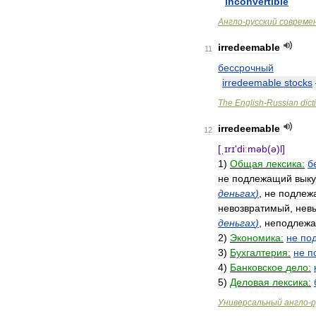
inconvertible
Англо
-
русский
совреме
irredeemable
11
бессрочный
irredeemable
stocks
The
English
-
Russian
dict
irredeemable
12
[
ˌɪrɪ
'
diːməb
(
ə
)
l
]
1
)
Общая
лексика:
б
не
подлежащий
выку
деньгах
)
,
не
подлеж
невозвратимый
,
нев
деньгах
)
,
неподлеж
2
)
Экономика:
не
по
3
)
Бухгалтерия:
не
п
4
)
Банковское
дело:
5
)
Деловая
лексика:
Универсальный
англо
-
р