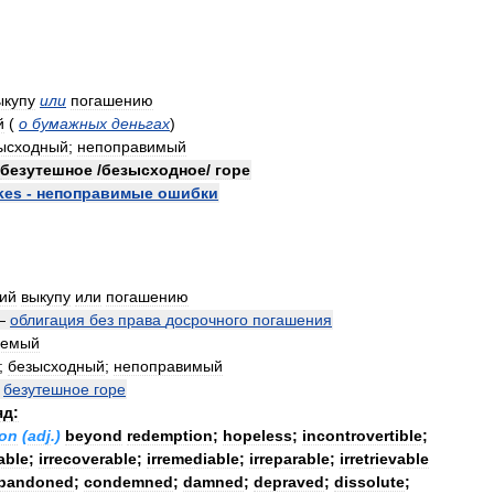
ыкупу
или
погашению
й
(
о
бумажных
деньгах
)
ысходный
;
непоправимый
безутешное
/
безысходное
/
горе
kes
-
непоправимые
ошибки
ий
выкупу
или
погашению
—
облигация
без
права
досрочного
погашения
уемый
;
безысходный
;
непоправимый
—
безутешное
горе
яд:
ion
(
adj
.)
beyond
redemption
;
hopeless
;
incontrovertible
;
able
;
irrecoverable
;
irremediable
;
irreparable
;
irretrievable
bandoned
;
condemned
;
damned
;
depraved
;
dissolute
;