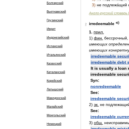
Болгарский
3
)
не
подлежа́щий
Вьетнамский
Англо
-
русский
словарь
Грузинский
irredeemable
2
Иврит
1
.
прил
.
Индонезийский
1
)
фин
.
бессрочный
имеющих
определе
Испанский
имеющих
конкретн
Итальянский
irredeemable
secur
irredeemable
debt
Казахский
It
is
usually
a
loan
Каталанский
irredeemable
securi
Syn:
Корейский
nonredeemable
Латышский
See:
Македонский
irredeemable
securi
2
)
эк
.
не
подлежащи
Малайский
See:
Монгольский
irredeemable
curre
3
)
общ
.
неисправим
Немецкий
irredeemable
mista