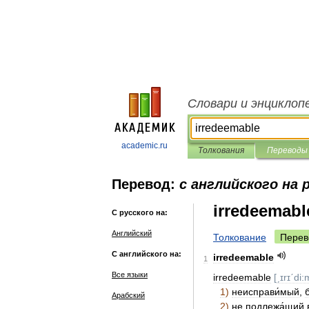
Словари и энциклоп
academic.ru
Толкования
Переводы
Перевод:
с английского на 
irredeemabl
С русского на:
Английский
Толкование
Перев
С английского на:
irredeemable
1
Все языки
irredeemable
[
ˏɪrɪˊdi
1
)
неисправи́мый
,
Арабский
2
)
не
подлежа́щий