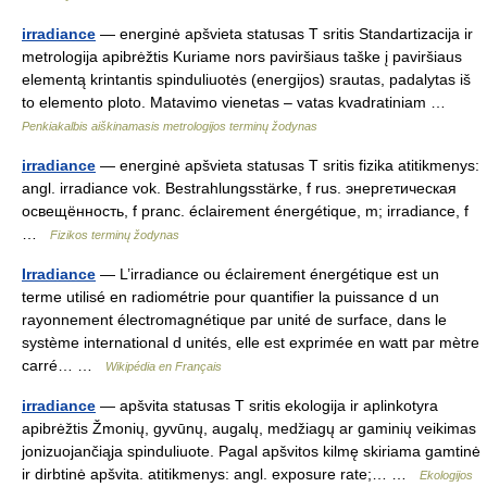
irradiance
— energinė apšvieta statusas T sritis Standartizacija ir
metrologija apibrėžtis Kuriame nors paviršiaus taške į paviršiaus
elementą krintantis spinduliuotės (energijos) srautas, padalytas iš
to elemento ploto. Matavimo vienetas – vatas kvadratiniam …
Penkiakalbis aiškinamasis metrologijos terminų žodynas
irradiance
— energinė apšvieta statusas T sritis fizika atitikmenys:
angl. irradiance vok. Bestrahlungsstärke, f rus. энергетическая
освещённость, f pranc. éclairement énergétique, m; irradiance, f
…
Fizikos terminų žodynas
Irradiance
— L’irradiance ou éclairement énergétique est un
terme utilisé en radiométrie pour quantifier la puissance d un
rayonnement électromagnétique par unité de surface, dans le
système international d unités, elle est exprimée en watt par mètre
carré… …
Wikipédia en Français
irradiance
— apšvita statusas T sritis ekologija ir aplinkotyra
apibrėžtis Žmonių, gyvūnų, augalų, medžiagų ar gaminių veikimas
jonizuojančiąja spinduliuote. Pagal apšvitos kilmę skiriama gamtinė
ir dirbtinė apšvita. atitikmenys: angl. exposure rate;… …
Ekologijos