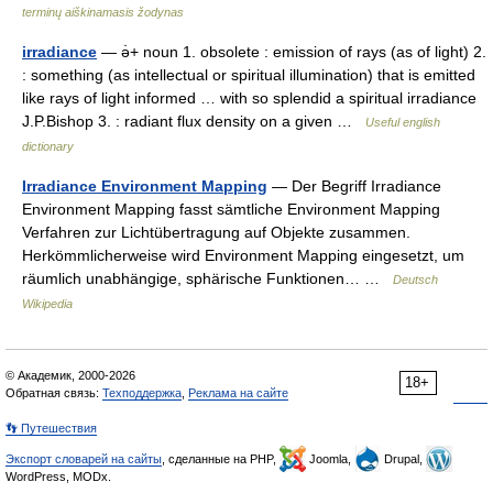
terminų aiškinamasis žodynas
irradiance
— ə̇+ noun 1. obsolete : emission of rays (as of light) 2.
: something (as intellectual or spiritual illumination) that is emitted
like rays of light informed … with so splendid a spiritual irradiance
J.P.Bishop 3. : radiant flux density on a given …
Useful english
dictionary
Irradiance Environment Mapping
— Der Begriff Irradiance
Environment Mapping fasst sämtliche Environment Mapping
Verfahren zur Lichtübertragung auf Objekte zusammen.
Herkömmlicherweise wird Environment Mapping eingesetzt, um
räumlich unabhängige, sphärische Funktionen… …
Deutsch
Wikipedia
© Академик, 2000-2026
18+
Обратная связь:
Техподдержка
,
Реклама на сайте
👣 Путешествия
Экспорт словарей на сайты
, сделанные на PHP,
Joomla,
Drupal,
WordPress, MODx.