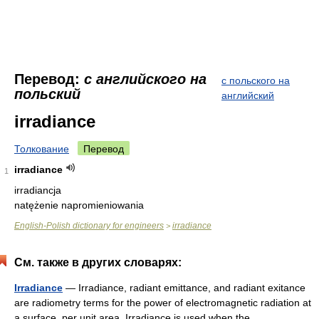
Перевод:
с английского на
с польского на
польский
английский
irradiance
Толкование
Перевод
irradiance
1
irradiancja
natężenie napromieniowania
English-Polish dictionary for engineers
irradiance
>
См. также в других словарях:
Irradiance
— Irradiance, radiant emittance, and radiant exitance
are radiometry terms for the power of electromagnetic radiation at
a surface, per unit area. Irradiance is used when the