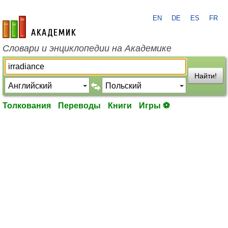
EN
DE
ES
FR
academic.ru
Словари и энциклопедии на Академике
Найти!
Толкования
Переводы
Книги
Игры ⚽