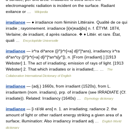
electromagnetic radiation is incident on the surface. Radiant
exitance or …
Wikipedia
irradiance
— ● irradiance nom féminin Littéraire. Qualité de ce qui
irradie ; rayonnement. irradiance [i(ʀ)ʀadjɑ̃s] n. f. ÉTYM. 1874,
Verlaine; de irradiant, d après radiance. ❖ ♦ Littér. et rare. État,
quali …
Encyclopédie Universelle
irradiance
— ir*ra di*ance ([i^]r*r[=a] d[i^]*ans), irradiancy ir*ra
di*an*cy ([i^]r*r[=a] d[i^]*an*s[y^]), n. [From {irradiant}.] [1913
Webster] 1. The act of irradiating; emission of rays of light. [1913
Webster] 2. That which irradiates or is irradiated;… …
The
Collaborative International Dictionary of English
irradiance
— (adj.) 1660s, from irradiant (1520s), from L.
irradiantem (nom. irradians), prp. of irradiare (see IRRADIATE (Cf.
irradiate)). Related: Irradiancy (1640s) …
Etymology dictionary
irradiance
— [i rā′dē əns] n. 1. an irradiating; radiance 2. the
amount of light or other radiant energy striking a given area of a
surface; illumination: Also irradiancy irradiant adj …
English World
dictionary