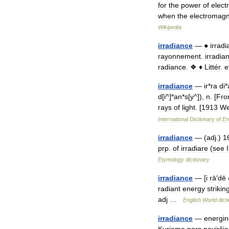
for
the
power
of
elect
when
the
electromagn
Wikipedia
irradiance
—
●
irrad
rayonnement
.
irradia
radiance
.
❖
♦
Littér
.
e
irradiance
—
ir
*
ra
di
*
d
[
i
^]*
an
*
s
[
y
^]),
n
. [
Fr
rays
of
light
. [
1913
We
International
Dictionary
of
En
irradiance
— (
adj
.)
1
prp
.
of
irradiare
(
see
Etymology
dictionary
irradiance
— [
i
rā
′
dē
radiant
energy
strikin
adj
…
English
World
dict
irradiance
—
energin