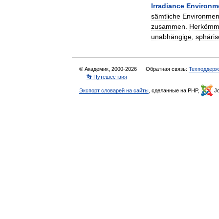
Irradiance
Environm
sämtliche
Environmen
zusammen
.
Herkömml
unabhängige
,
sphäri
© Академик, 2000-2026
Обратная связь:
Техподдерж
👣 Путешествия
Экспорт словарей на сайты
, сделанные на PHP,
Jo