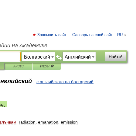
Запомнить сайт
Словарь на свой сайт
RU
едии на Академике
Найти!
Книги
Игры ⚽
английский
с английского на болгарский
од
злъчвам
;
radiation
,
emanation
,
emission