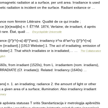
romagnetic
radiation
at
a
surface
,
per
unit
area
.
Irradiance
is
used
etic
radiation
is
incident
on
the
surface
.
Radiant
exitance
or
…
iance
nom
féminin
Littéraire
.
Qualité
de
ce
qui
irradie
;
nce
[
i
(
ʀ
)
ʀadjɑ̃s
]
n
.
f
.
ÉTYM
.
1874
,
Verlaine
;
de
irradiant
,
d
après
t
rare
.
État
,
quali
…
Encyclopédie
Universelle
ance
([
i
^]
r
*
r
[=
a
]
d
[
i
^]*
ans
),
irradiancy
ir
*
ra
di
*
an
*
cy
([
i
^]
r
*
r
[=
a
]
om
{
irradiant
}.] [
1913
Webster
]
1
.
The
act
of
irradiating
;
emission
of
bster
]
2
.
That
which
irradiates
or
is
irradiated
;… …
The
Collaborative
glish
660s
,
from
irradiant
(
1520s
),
from
L
.
irradiantem
(
nom
.
irradians
),
IRRADIATE
(
Cf
.
irradiate
)).
Related:
Irradiancy
(
1640s
) …
əns
]
n
.
1
.
an
irradiating
;
radiance
2
.
the
amount
of
light
or
other
g
a
given
area
of
a
surface
;
illumination:
Also
irradiancy
irradiant
ionary
ė
apšvieta
statusas
T
sritis
Standartizacija
ir
metrologija
apibrėžtis