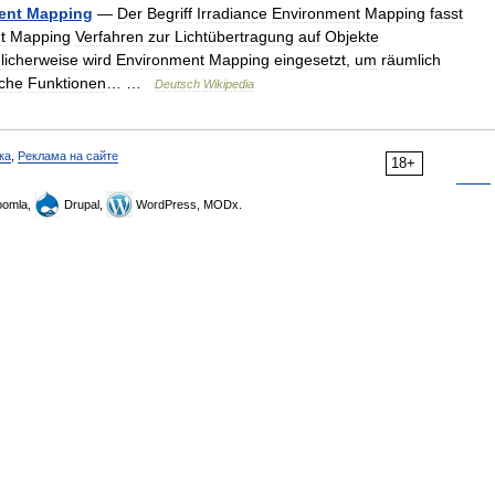
ent
Mapping
—
Der
Begriff
Irradiance
Environment
Mapping
fasst
t
Mapping
Verfahren
zur
Lichtübertragung
auf
Objekte
icherweise
wird
Environment
Mapping
eingesetzt
,
um
räumlich
sche
Funktionen
… …
Deutsch
Wikipedia
ка
,
Реклама на сайте
18+
omla,
Drupal,
WordPress, MODx.