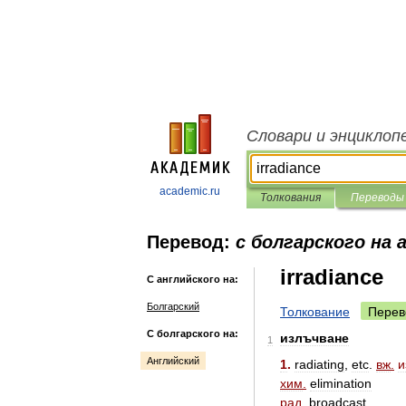
Словари и энциклоп
academic.ru
Толкования
Переводы
Перевод:
с болгарского на 
irradiance
С английского на:
Болгарский
Толкование
Перев
С болгарского на:
излъчване
1
Английский
1
.
radiating
,
etc
.
вж
.
и
хим
.
elimination
рад
.
broadcast