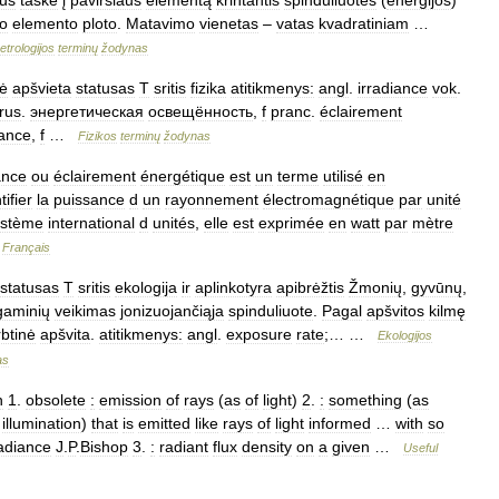
aus
taške
į
paviršiaus
elementą
krintantis
spinduliuotės
(
energijos
)
to
elemento
ploto
.
Matavimo
vienetas
–
vatas
kvadratiniam
…
etrologijos
terminų
žodynas
ė
apšvieta
statusas
T
sritis
fizika
atitikmenys:
angl
.
irradiance
vok
.
rus
.
энергетическая
освещённость
,
f
pranc
.
éclairement
iance
,
f
…
Fizikos
terminų
žodynas
ance
ou
éclairement
énergétique
est
un
terme
utilisé
en
ifier
la
puissance
d
un
rayonnement
électromagnétique
par
unité
ystème
international
d
unités
,
elle
est
exprimée
en
watt
par
mètre
Français
statusas
T
sritis
ekologija
ir
aplinkotyra
apibrėžtis
Žmonių
,
gyvūnų
,
gaminių
veikimas
jonizuojančiąja
spinduliuote
.
Pagal
apšvitos
kilmę
rbtinė
apšvita
.
atitikmenys:
angl
.
exposure
rate
;… …
Ekologijos
as
n
1
.
obsolete
:
emission
of
rays
(
as
of
light
)
2
.
:
something
(
as
illumination
)
that
is
emitted
like
rays
of
light
informed
…
with
so
radiance
J
.
P
.
Bishop
3
.
:
radiant
flux
density
on
a
given
…
Useful