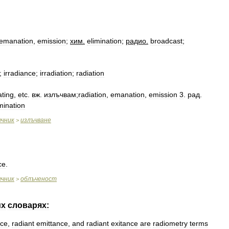
emanation
,
emission
;
хим
.
elimination
;
радио
.
broadcast
;
;
irradiance
;
irradiation
;
radiation
ating
,
etc
.
вж
.
излъчвам
;
radiation
,
emanation
,
emission
3
.
рад
.
mination
ечник
излъчване
>
ce
.
ечник
облъченост
>
их
словарях:
nce
,
radiant
emittance
,
and
radiant
exitance
are
radiometry
terms