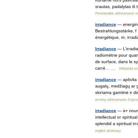
Kuriame
nors
pavirši
srautas
,
padalytas
iš
Penkiakalbis
aiškinamasis
m
irradiance
—
energin
Bestrahlungsstärke
,
f
énergétique
,
m
;
irrad
Irradiance
—
L
’
irradi
radiométrie
pour
quant
de
surface
,
dans
le
s
carré
… …
Wikipédia
en
irradiance
—
apšvita
augalų
,
medžiagų
ar
skiriama
gamtinė
ir
di
terminų
aiškinamasis
žodyn
irradiance
—
ə̇
+
nou
intellectual
or
spiritual
splendid
a
spiritual
ir
english
dictionary