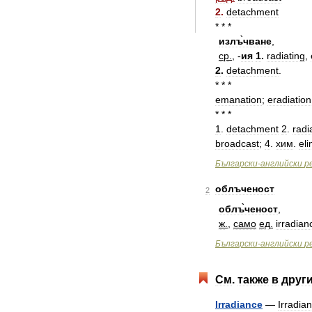
2
.
detachment
* * *
излъ̀чване
,
ср
.
, -
ия
1
.
radiating
,
2
.
detachment
.
* * *
emanation
;
eradiation
* * *
1
.
detachment
2
.
radi
broadcast
;
4
.
хим
.
eli
Български
-
английски
р
облъченост
2
облъ̀ченост
,
ж
.
,
само
ед
.
irradian
Български
-
английски
р
См
.
также
в
друг
Irradiance
—
Irradia