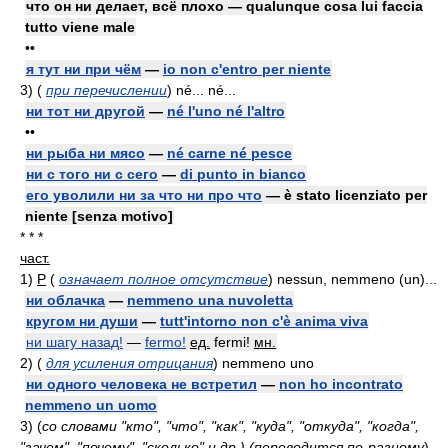
что он ни делает, всё плохо — qualunque cosa lui faccia
tutto viene male
••
я тут ни при чём
—
io non c'entro per niente
3)
(
при перечислении
)
né... né...
ни тот ни другой
—
né l'uno né l'altro
••
ни рыба ни мясо
—
né carne né pesce
ни с того ни с сего
—
di punto in bianco
его уволили ни за что ни про что
— è stato licenziato per
niente [senza motivo]
* * *
част.
1)
Р
(
означает полное отсутствие
)
nessun, nemmeno (un)...
ни облачка
—
nemmeno una nuvoletta
кругом ни души
—
tutt'intorno non c'è anima viva
ни шагу назад!
—
fermo!
ед.
fermi!
мн.
2)
(
для усиления отрицания
)
nemmeno uno
ни одного человека не встретил
—
non ho incontrato
nemmeno un uomo
3)
(
со словами "кто", "что", "как", "куда", "откуда", "когда",
"зачем", "почему", "сколько" и др.) (переводится по-разному
)