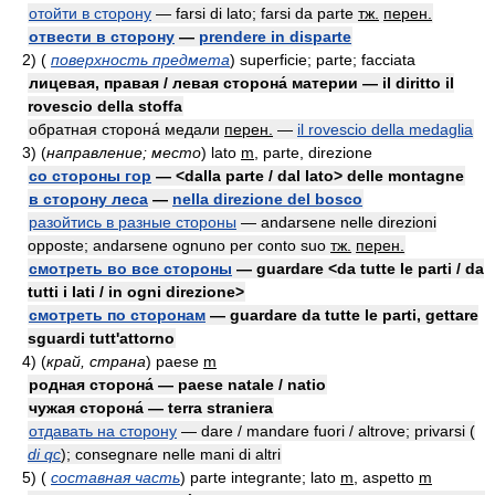
отойти в сторону
— farsi di lato; farsi da parte
тж.
перен.
отвести в сторону
—
prendere in disparte
2)
(
поверхность предмета
)
superficie; parte; facciata
лицевая, правая / левая сторона́ материи — il diritto il
rovescio della stoffa
обратная сторона́ медали
перен.
—
il rovescio della medaglia
3)
(
направление; место
)
lato
m
, parte, direzione
со стороны гор
— <dalla parte / dal lato> delle montagne
в сторону леса
—
nella direzione del bosco
разойтись в разные стороны
— andarsene nelle direzioni
opposte; andarsene ognuno per conto suo
тж.
перен.
смотреть во все стороны
— guardare <da tutte le parti / da
tutti i lati / in ogni direzione>
смотреть по сторонам
— guardare da tutte le parti, gettare
sguardi tutt'attorno
4)
(
край, страна
)
paese
m
родная сторона́ — paese natale / natio
чужая сторона́ — terra straniera
отдавать на сторону
— dare / mandare fuori / altrove; privarsi
(
di qc
)
; consegnare nelle mani di altri
5)
(
составная часть
)
parte integrante; lato
m
, aspetto
m