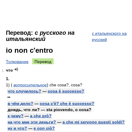
Перевод:
с русского на
с итальянского на
итальянский
русский
io non c'entro
Толкование
Перевод
что
1
1.
1)
(
вопросительное
)
che cosa?, cosa?
что случилось?
—
cosa è successo?
••
в чём дело?
—
cosa c'è? che è successo?
дождь, что ли? — sta piovendo, o cosa?
к чему?
—
a che prò?
на что мне эти деньги?
—
a che mi servono questi soldi?
ну и что?
—
e con ciò?