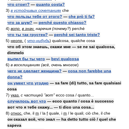
что стоит?
—
quanto costa?
3)
в устойчивых сочетаниях
che
что пользы тебе от этого?
—
che prò ti fa?
что за шум?
—
perché questo chiasso?
4)
вопр.
в знач.
наречия (почему?
) perché
что ты так грустен?
—
perché sei tanto triste?
5)
неопр.
(
что-нибудь
)
qualcosa, qualche cosa
что об этом знаешь, скажи мне — se ne sai qualcosa,
dimmelo
выпил бы ты чего
—
bevi qualcosa
6)
в восклицаниях (всё, очень многое
)
чего не сделает женщина?
—
cosa non farebbe una
donna?
он умеет что угодно
— sa fare (di) tutto, sa fare qualsiasi
cosa
7)
указ.
с частицей "вот"
ecco cosa / quanto...
случилось вот что
— ecco quanto / cosa è successo
вот что я тебе скажу... — ti dico una cosa...
8)
относ.
che, il
m
/ la
f
quale, i
m
/ le quali; ciò che, il che
он сказал всё, что знал — ha detto tutto ciò / quel che
sapeva