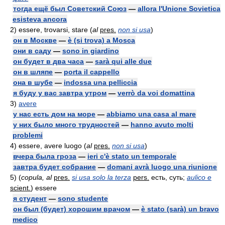
тогда ещё был Советский Союз
—
allora l'Unione Sovietica
esisteva ancora
2)
essere, trovarsi, stare (
al
pres.
non si usa
)
он в Москве
—
è (si trova) a Mosca
они в саду
—
sono in giardino
он будет в два часа
—
sarà qui alle due
он в шляпе
—
porta il cappello
она в шубе
—
indossa una pelliccia
я буду у вас завтра утром
—
verrò da voi domattina
3)
avere
у нас есть дом на море
—
abbiamo una casa al mare
у них было много трудностей
—
hanno avuto molti
problemi
4)
essere, avere luogo (
al
pres.
non si usa
)
вчера была гроза
—
ieri c'è stato un temporale
завтра будет собрание
—
domani avrà luogo una riunione
5)
(
copula, al
pres.
si usa solo la terza
pers.
есть, суть
;
aulico e
scient.
) essere
я студент
—
sono studente
он был (будет) хорошим врачом
—
è stato (sarà) un bravo
medico