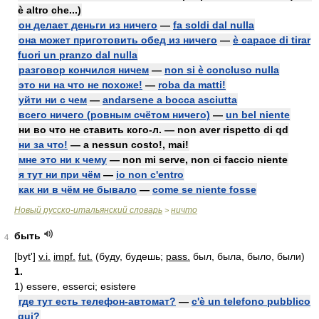
è altro che...)
он делает деньги из ничего
—
fa soldi dal nulla
она может приготовить обед из ничего
—
è capace di tirar
fuori un pranzo dal nulla
разговор кончился ничем
—
non si è concluso nulla
это ни на что не похоже!
—
roba da matti!
уйти ни с чем
—
andarsene a bocca asciutta
всего ничего (ровным счётом ничего)
—
un bel niente
ни во что не ставить кого-л. — non aver rispetto di qd
ни за что!
— a nessun costo!, mai!
мне это ни к чему
— non mi serve, non ci faccio niente
я тут ни при чём
—
io non c'entro
как ни в чём не бывало
—
come se niente fosse
Новый русско-итальянский словарь
ничто
>
быть
4
[byt']
v.i.
impf.
fut.
(буду, будешь;
pass.
был, была, было, были)
1.
1)
essere, esserci; esistere
где тут есть телефон-автомат?
—
c'è un telefono pubblico
qui?