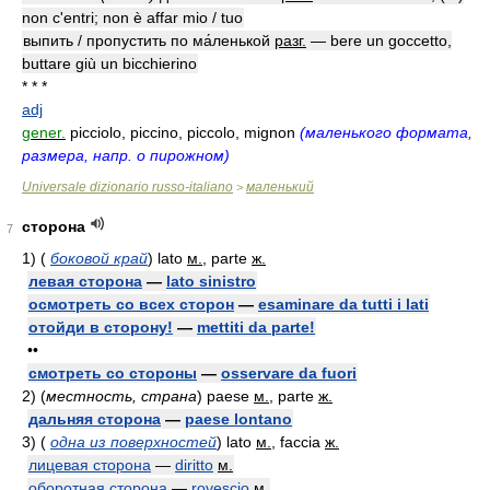
non c'entri; non è affar mio / tuo
выпить / пропустить по ма́ленькой
разг.
— bere un goccetto,
buttare giù un bicchierino
* * *
adj
gener.
picciolo, piccino, piccolo, mignon
(маленького формата,
размера, напр. о пирожном)
Universale dizionario russo-italiano
маленький
>
сторона
7
1)
(
боковой край
)
lato
м.
, parte
ж.
левая сторона
—
lato sinistro
осмотреть со всех сторон
—
esaminare da tutti i lati
отойди в сторону!
—
mettiti da parte!
••
смотреть со стороны
—
osservare da fuori
2)
(
местность, страна
)
paese
м.
, parte
ж.
дальняя сторона
—
paese lontano
3)
(
одна из поверхностей
)
lato
м.
, faccia
ж.
лицевая сторона
—
diritto
м.
оборотная сторона
—
rovescio
м.