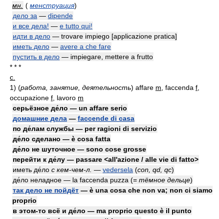
мн.
(
менструация
)
дело за
—
dipende
и все дела!
—
e tutto qui!
идти в дело
— trovare impiego [applicazione pratica]
иметь дело
—
avere a che fare
пустить в дело
— impiegare, mettere a frutto
* * *
с.
1)
(
работа, занятие, деятельность
)
affare
m
, faccenda
f
,
occupazione
f
, lavoro
m
серьёзное де́ло — un affare serio
домашние дела
—
faccende di casa
по де́лам службы — per ragioni di servizio
де́ло сделано — è cosa fatta
де́ло не шуточное — sono cose grosse
перейти к де́лу — passare <all'azione / alle vie di fatto>
иметь де́ло
с кем-чем-л.
—
vedersela
(
con, qd, qc
)
де́ло неладное — la faccenda puzza
(
= тёмное дельце
)
так дело не пойдёт
— è una cosa che non va; non ci siamo
proprio
в этом-то всё и де́ло — ma proprio questo è il punto