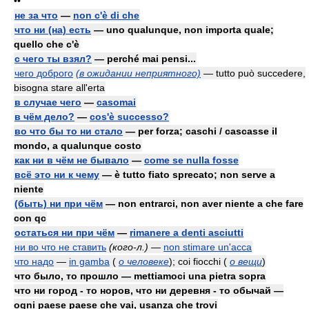
••
не за что
—
non c'è di che
что ни (на) есть
— uno qualunque, non importa quale;
quello che c'è
с чего ты взял?
— perché mai pensi...
чего доброго
(в ожидании неприятного)
— tutto può succedere,
bisogna stare all'erta
в случае чего
—
casomai
в чём дело?
—
cos'è successo?
во что бы то ни стало
— per forza; caschi / cascasse il
mondo, a qualunque costo
как ни в чём не бывало
—
come se nulla fosse
всё это ни к чему
— è tutto fiato sprecato; non serve a
niente
(быть) ни при чём
— non entrarci, non aver niente a che fare
con qc
остаться ни при чём
—
rimanere a denti asciutti
ни во что не ставить
(кого-л.)
—
non stimare un'acca
что надо
—
in gamba
(
о человеке
)
; coi fiocchi
(
о вещи
)
что было, то прошло — mettiamoci una pietra sopra
что ни город - то норов, что ни деревня - то обычай —
ogni paese paese che vai, usanza che trovi