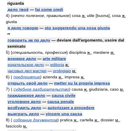
riguarda
дело твоё
—
fai come credi
4)
(
нечто полезное, правильное
)
cosa
ж.
utile [buona], cosa
ж.
giusta
я дело говорю
—
sto suggerendo una cosa giusta
••
говорить не по делу
— deviare dall'argomento, uscire dal
seminato
5)
(
специальность, профессия
)
disciplina
ж.
, mestiere
м.
военное дело
—
arte militare
издательское дело
—
editoria
ж.
часовых дел мастер
—
orologiaio
м.
6)
(
предприятие
)
azienda
ж.
, impresa
ж.
открыть своё дело
—
metter su la propria impresa
7)
(
судебное разбирательство
)
causa
ж.
giudiziaria, caso
м.
гражданское дело
—
causa civile
уголовное дело
—
causa penale
возбудить дело
—
autorizzare a procedere
выиграть дело
—
vincere una causa
8)
(
собрание документов
)
pratica
ж.
, cartella
ж.
, dossier
м.
,
fascicolo
м.