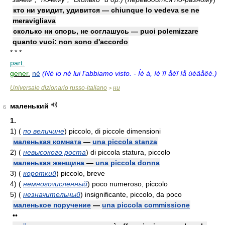
кто ни увидит, удивится — chiunque lo vedeva se ne
meravigliava
сколько ни спорь, не соглашусь — puoi polemizzare
quanto vuoi: non sono d'accordo
* * *
part.
gener.
nè
(Nè io nè lui l'abbiamo visto. - Íè à, íè îí åèî íå ùèäåëè.)
Universale dizionario russo-italiano
ни
>
маленький
6
1.
1)
(
по величине
)
piccolo, di piccole dimensioni
маленькая комната
—
una piccola stanza
2)
(
невысокого роста
)
di piccola statura, piccolo
маленькая женщина
—
una piccola donna
3)
(
короткий
)
piccolo, breve
4)
(
немногочисленный
)
poco numeroso, piccolo
5)
(
незначительный
)
insignificante, piccolo, da poco
маленькое поручение
—
una piccola commissione
••