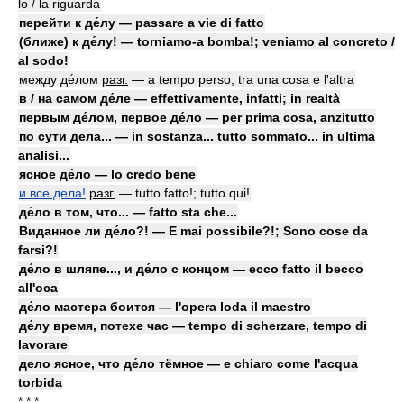
lo / la riguarda
перейти к де́лу — passare a vie di fatto
(ближе) к де́лу! — torniamo-a bomba!; veniamo al concreto /
al sodo!
между де́лом
разг.
— a tempo perso; tra una cosa e l'altra
в / на самом де́ле — effettivamente, infatti; in realtà
первым де́лом, первое де́ло — per prima cosa, anzitutto
по сути дела... — in sostanza... tutto sommato... in ultima
analisi...
ясное де́ло — lo credo bene
и все дела!
разг.
— tutto fatto!; tutto qui!
де́ло в том, что... — fatto sta che...
Виданное ли де́ло?! — E mai possibile?!; Sono cose da
farsi?!
де́ло в шляпе..., и де́ло с концом — ecco fatto il becco
all'oca
де́ло мастера боится — l'opera loda il maestro
де́лу время, потехе час — tempo di scherzare, tempo di
lavorare
дело ясное, что де́ло тёмное — e chiaro come l'acqua
torbida
* * *