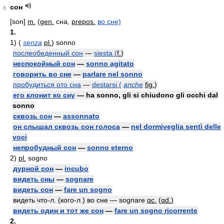
сон
8
[son]
m.
(
gen.
сна,
prepos.
во сне)
1.
1)
(
senza
pl.
) sonno
послеобеденный сон
—
siesta (
f.
)
неспокойный сон
—
sonno agitato
говорить во сне
—
parlare nel sonno
пробудиться ото сна
—
destarsi (
anche
fig.
)
его клонит ко сну
— ha sonno, gli si chiudono gli occhi dal
sonno
сквозь сон
—
assonnato
он слышал сквозь сон голоса
—
nel dormiveglia sentì delle
voci
непробудный сон
—
sonno eterno
2)
pl.
sogno
дурной сон
—
incubo
видеть сны
—
sognare
видеть сон
—
fare un sogno
видеть что-л. (кого-л.) во сне — sognare
qc.
(
qd.
)
видеть один и тот же сон
—
fare un sogno ricorrente
2.