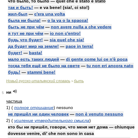
что было, то было — quel che è stato è stato
так и быть!
— e va bene! (sia!, ci sto!)
жил-был
—
c'era una volta
была ни была!
—
o la va o la spacca!
быть не при чём
—
non avere nulla a che vedere
я тут не при чём
—
io non c'entro!
будь что будет!
—
sia quel che sia!
да будет мир на земле!
—
pace in terra!
будет!
—
basta!
мало есть таких людей
—
di gente come lui ce n'è poca
тогда тебя ещё не было на свете
—
tu non eri ancora nato
будь!
—
stammi bene!
Новый русско-итальянский словарь
быть
>
ни
5
частица
1)
(
полное отрицание
)
nessuno
не пришёл ни один человек
—
non è venuto nessuno
2)
(
усиление утвердительного смысла
)
кто бы ни пришёл, говори, что меня нет дома — chiunque
dovesse venire, di' che non sono in casa