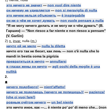
1)
niente, nulla
это ничего не значит
—
non vuol dire niente
он ничему не удивляется
—
non si meraviglia di nulla
это ничем нельзя объяснить
—
è inspiegabile
он ни о чём не хочет думать
—
non vuole pensare a nulla
"Я не могу ничего делать и не могу ни о чём думать" (В.
Гаршин) — "Non riesco a far niente e non riesco a pensare"
(V. Garšin)
2)
n.
invar.
nulla (
m.
)
ничто ей не мило
—
nulla la diletta
ничто его так не бесит, как лень — non c'è nulla che lo
mandi in bestia coma la pigrizia
превратиться в ничто
—
annullarsi
в глазах жены он ничто
—
agli occhi della moglie è una
nullità
2.
◆
ничего подобного!
—
nient'affatto!
ничего не поделаешь (ничего не попишешь)!
—
pazienza!
(che ci vuoi fare!)
ровным счётом ничего
—
un bel niente
это ничто иное, как —... è niente po' po' di meno che... (non