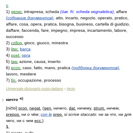
n
1)
gener.
intrapresa, scheda
(òæ. ñì. scheda segnaletica)
, affare
(собрание документов)
, atto, incarto, negozio, operato, pratico,
affare, cosa, opera, pratica, bisogna, business, cartella di guidizio,
daffare, faccenda, fare, impegno, impresa, incartamento, labore,
successo
2)
colloq.
gioco, giuoco, minestra
3)
liter.
barca
4)
poet.
opra
5)
law.
azione, causa, inserto
6)
econ.
caso, fatto, mano, pratica
(подборка документов)
,
lavoro, mestiere
7)
fin.
occupazione, processo
Universale dizionario russo-italiano
дело
>
ничто
3
[ničtó]
pron.
negat.
(
gen.
ничего,
dat.
ничему,
strum.
ничем,
prepos.
ни о чём;
con le
prep.
si scrive staccato
: ни за что, ни для
чего, ни с чем
ecc.
)
1.