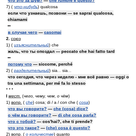
что это за шум?
—
che rumore è questo?
7)
(
что-нибудь
)
qualcosa
если что узнаешь, позвони — se saprai qualcosa,
chiamami
••
в случае чего
—
casomai
2.
союз
1)
(
изъяснительный
)
che
жаль, что ты опоздал — peccato che hai fatto tard
••
потому что
— siccome, perché
2)
(
разделительный
)
sia... sia...
что сегодня, что через неделю - мне всё равно — oggi o
tra una settimana, per mé fa lo stesso
* * *
I
мест.
(
чего, чему, чем, о чём
)
1)
вопр.
(
che
)
cosa; di / a / con che
(
cosa
)
что вы говорите?
—
che (cosa) dice?
о чём вы говорите?
—
di che cosa parla?
что с тобой?
— cos'hai?, che ti prende?
что это такое?
—
(che) cosa è questo?
2)
вопр.
(
о количестве
)
quanto