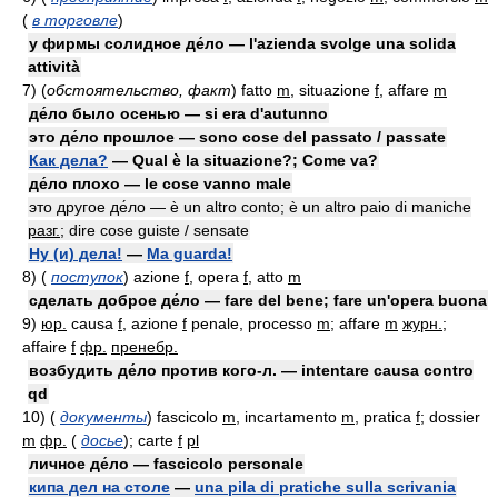
(
в торговле
)
у фирмы солидное де́ло — l'azienda svolge una solida
attività
7)
(
обстоятельство, факт
)
fatto
m
, situazione
f
, affare
m
де́ло было осенью — si era d'autunno
это де́ло прошлое — sono cose del passato / passate
Как дела?
— Qual è la situazione?; Come va?
де́ло плохо — le cose vanno male
это другое де́ло — è un altro conto; è un altro paio di maniche
разг.
; dire cose guiste / sensate
Ну (и) дела!
—
Ma guarda!
8)
(
поступок
)
azione
f
, opera
f
, atto
m
сделать доброе де́ло — fare del bene; fare un'opera buona
9)
юр.
causa
f
, azione
f
penale, processo
m
; affare
m
журн.
;
affaire
f
фр.
пренебр.
возбудить де́ло против кого-л. — intentare causa contro
qd
10)
(
документы
)
fascicolo
m
, incartamento
m
, pratica
f
; dossier
m
фр.
(
досье
)
; carte
f
pl
личное де́ло — fascicolo personale
кипа дел на столе
—
una pila di pratiche sulla scrivania