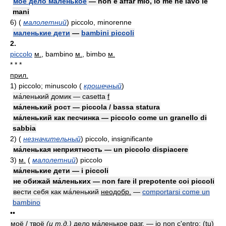
моё дело маленькое
— non è affar mio, io me ne lavo le
mani
6)
(
малолетний
)
piccolo, minorenne
маленькие дети
—
bambini piccoli
2.
piccolo
м.
, bambino
м.
, bimbo
м.
* * *
прил.
1)
piccolo; minuscolo
(
крошечный
)
ма́ленький домик — casetta
f
ма́ленький рост — piccola / bassa statura
ма́ленький как песчинка — piccolo come un granello di
sabbia
2)
(
незначительный
)
piccolo, insignificante
ма́ленькая неприятность — un piccolo dispiacere
3)
м.
(
малолетний
)
piccolo
ма́ленькие дети — i piccoli
не обижай ма́леньких — non fare il prepotente coi piccoli
вести себя как ма́ленький
неодобр.
—
comportarsi come un
bambino
••
моё / твоё
(и т.д.)
дело ма́ленькое
разг.
— io non c'entro; (tu)