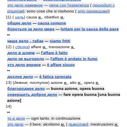
это дело наживное
—
viene con l'esperienza
(
приходит с
опытом
)
; sono cose che si risolvono
(
это разрешимо
)
11)
(
цель
)
causa
ж.
, obiettivo
м.
общее дело
—
causa comune
бороться за дело мира
—
lottare per la causa della pace
••
наше дело - табак
—
siamo fritti
12)
(
сделка
)
affare
м.
, transazione
ж.
дело в шляпе
—
l'affare è fatto
дело не выгорело
—
l'affare è andato in fumo
это дело верное
—
è affare sicuro
••
дохлое дело
—
è fatica sprecata
13)
(
деяние, поступок
)
azione
ж.
, atto
м.
, opera
ж.
благородное дело
— buona azione, opera buona
совершить доброе дело
— fare opera buona [una buona
azione]
14)
••
то и дело
— ogni tanto, in continuazione
это дело
— il bere; alcolismo
м.
(
пьянство
)
; mestruazioni
ж.