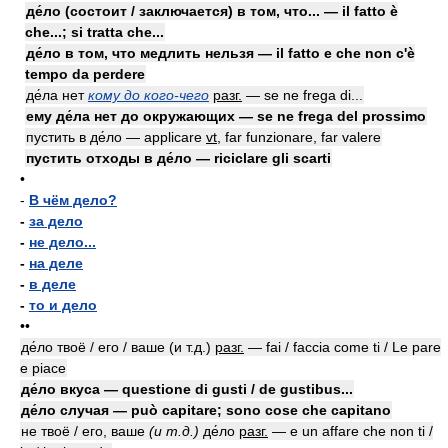
де́ло (состоит / заключается) в том, что... — il fatto è
che...; si tratta che...
де́ло в том, что медлить нельзя — il fatto e che non c'è
tempo da perdere
де́ла нет
кому до кого-чего
разг.
— se ne frega di...
ему де́ла нет до окружающих — se ne frega del prossimo
пустить в де́ло — applicare
vt
, far funzionare, far valere
пустить отходы в де́ло — riciclare gli scarti
•
-
В чём дело?
-
за дело
-
не дело...
-
на деле
-
в деле
-
то и дело
••
де́ло твоё / его / ваше (и т.д.)
разг.
— fai / faccia come ti / Le pare
e piace
де́ло вкуса — questione di gusti / de gustibus...
де́ло случая — può capitare; sono cose che capitano
не твоё / его, ваше
(и т.д.)
де́ло
разг.
— e un affare che non ti /