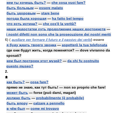
кем ты хочешь быть?
—
che cosa vuoi fare?
быть больным
—
essere malato
быть здоровым
—
stare bene
погода была хорошая
—
ha fatto bel tempo
что есть истина?
—
che cos'è la verità?
наши недостатки суть продолжение наших достоинств
—
i nostri difetti non sono che la prosecuzione dei nostri meriti
6)
(
ausiliare per formare il futuro e il passivo dei verbi
) essere
я буду ждать твоего звонка
—
aspetterò la tua telefonata
где они будут жить, когда поженятся? — dove vivranno da
sposati?
кем был построен этот музей?
—
da chi fu costruito
questo museo?
2.
◆
как быть?
—
cosa fare?
прямо не знаю, как тут быть! — non so proprio che fare!
может быть
— forse (può darsi, magari)
должно быть
—
probabilmente (è probabile)
быть впору
—
calzare a pennello
в чём был
—
come mi trovavo