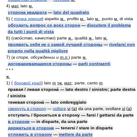
4)
мат.
lato
м.
сторона квадрата
—
lato del quadrato
5)
(
точка зрения
)
aspetto
м.
, profilo
м.
, lato
м.
, punto
м.
di vista
обсудить вопрос со всех сторон
—
discutere il problema
da tutti i punti di vista
6)
(
свойство, качество
)
parte
ж.
, qualità
ж.
, lato
м.
проявить себя не с самой лучшей стороны
—
rivelarsi non
proprio nella qualità migliore
7)
(
в споре, обсуждении и
т.п.
)
parte
ж.
договаривающиеся стороны
—
parti contraenti
* * *
ж.
1)
(
боковой край
)
lato
m
тж.
мат.
; parte, canto
m
правая / левая сторона́ — lato destro / sinistro; parte destra
/ sinistra
теневая сторона́ — lato ombreggiato
свернуть в сторону
—
voltare
vi
(
a
)
da una parte, svoltare
vi
(
a
)
отступить / броситься в сторону — farsi / gettarsi da parte
в стороне
— in disparte, da una parte
держаться в стороне
— tenersi / stare in disparte
отложить в сторону
—
mettere da parte