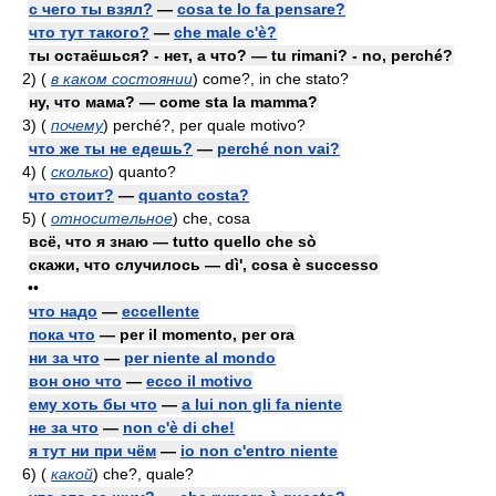
с чего ты взял?
—
cosa te lo fa pensare?
что тут такого?
—
che male c'è?
ты остаёшься? - нет, а что? — tu rimani? - no, perché?
2)
(
в каком состоянии
)
come?, in che stato?
ну, что мама? — come sta la mamma?
3)
(
почему
)
perché?, per quale motivo?
что же ты не едешь?
—
perché non vai?
4)
(
сколько
)
quanto?
что стоит?
—
quanto costa?
5)
(
относительное
)
che, cosa
всё, что я знаю — tutto quello che sò
скажи, что случилось — dì', cosa è successo
••
что надо
—
eccellente
пока что
— per il momento, per ora
ни за что
—
per niente al mondo
вон оно что
—
ecco il motivo
ему хоть бы что
—
a lui non gli fa niente
не за что
—
non c'è di che!
я тут ни при чём
—
io non c'entro niente
6)
(
какой
)
che?, quale?