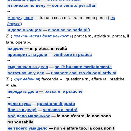
я приехал по делу
—
sono venuto per affari
••
между делом
— tra una cosa e l'altra, a tempo perso
(
на
досуге
)
и дело с концом
—
e non se ne parla più
2)
(
практическая деятельность
)
pratica
ж.
, attività
ж.
pratica, il
fare, opera
ж.
на деле
— in pratica, in realtà
проверить на деле
—
verificare in pratica
••
ему попало за дело
—
se l'è buscate meritatamente
остаться не у дел
—
rimanere escluso da ogni attività
3)
(
круг ведения
)
faccenda
ж.
, questione
ж.
, affare
м.
, pratiche
ж.
мн.
передать дела
—
passare le pratiche
••
дело вкуса
—
questione di gusto
ближе к делу!
—
veniamo al sodo!
моё дело маленькое
— io non c'entro, io non sono
responsabile
не твоего ума дело
— non è affare tuo, la cosa non ti