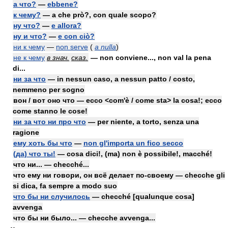
а что?
—
ebbene?
к чему?
— a che prò?, con quale scopo?
ну что?
—
e allora?
ну и что?
—
e con ciò?
ни к чему
—
non serve
(
a nulla
)
не к чему
в знач.
сказ.
— non conviene..., non val la pena
di...
ни за что
— in nessun caso, a nessun patto / costo,
nemmeno per sogno
вон / вот оно что — ecco <com'è / come sta> la cosa!; ecco
come stanno le cose!
ни за что ни про что
— per niente, a torto, senza una
ragione
ему хоть бы что
—
non gl'importa un fico secco
(да) что ты!
— cosa dici!, (ma) non è possibile!, macché!
что ни... — checché...
что ему ни говори, он всё делает по-своему — checche gli
si dica, fa sempre a modo suo
что бы ни случилось
— checché [qualunque cosa]
avvenga
что бы ни было... — checche avvenga...