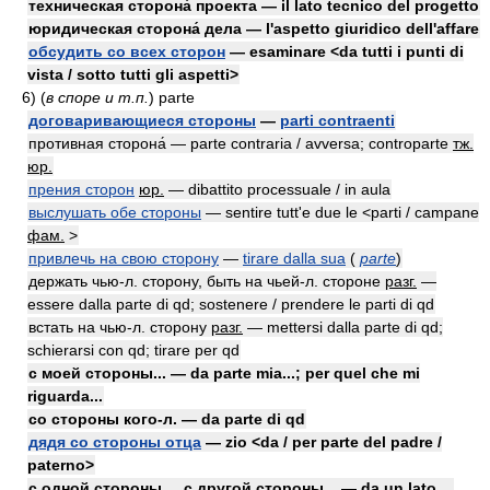
техническая сторона́ проекта — il lato tecnico del progetto
юридическая сторона́ дела — l'aspetto giuridico dell'affare
обсудить со всех сторон
— esaminare <da tutti i punti di
vista / sotto tutti gli aspetti>
6)
(
в споре и т.п.
)
parte
договаривающиеся стороны
—
parti contraenti
противная сторона́ — parte contraria / avversa; controparte
тж.
юр.
прения сторон
юр.
— dibattito processuale / in aula
выслушать обе стороны
— sentire tutt'e due le <parti / campane
фам.
>
привлечь на свою сторону
—
tirare dalla sua
(
parte
)
держать чью-л. сторону, быть на чьей-л. стороне
разг.
—
essere dalla parte di qd; sostenere / prendere le parti di qd
встать на чью-л. сторону
разг.
— mettersi dalla parte di qd;
schierarsi con qd; tirare per qd
с моей стороны... — da parte mia...; per quel che mi
riguarda...
со стороны кого-л. — da parte di qd
дядя со стороны отца
— zio <da / per parte del padre /
paterno>
с одной стороны..., с другой стороны... — da un lato...,