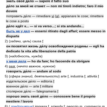
знать своё де́ло — sapere il fatto suo
де́ло за мной не станет — non mi tirerò indietro; faro il mio
dovere
поправить де́ло — rimediare
vi
(
a
)
, appianare le cose; rimettere
le cose a posto
де́ло идёт к... — si va verso...; si sta andando...
быть не у дел
— essersi ritirato dagli affari; essere messo in
disparte
2)
(
задачи, цель
)
causa
f
он посвятил жизнь де́лу освобождения родины — egli ha
dedicato la vita alla liberazione della patria
3)
(
надобность, нужда
)
у меня дела
— ho da fare; ho faccende da sbrigare
4)
разг.
(
нечто важное, нужное
)
говорить де́ло — andare al sodo
5)
(
сфера знаний, деятельности
)
arte
f
, industria
f
; attività
f
издательское де́ло — editoria
f
военное де́ло — arte
f
militare
столярное де́ло — falegnameria
f
хорошо знать своё де́ло — conoscere bene il proprio
mestiere / lavoro
6)
(
предприятие
)
impresa
f
, azienda
f
; negozio
m
, commercio
m