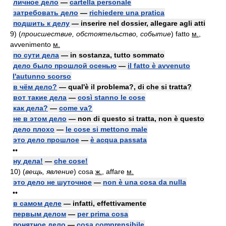
личное дело
—
cartella personale
затребовать дело
—
richiedere una pratica
подшить к делу
— inserire nel dossier, allegare agli atti
9)
(
происшествие, обстоятельство, событие
)
fatto
м.
,
avvenimento
м.
по сути дела
— in sostanza, tutto sommato
дело было прошлой осенью
—
il fatto è avvenuto
l'autunno scorso
в чём дело?
— qual'è il problema?, di che si tratta?
вот такие дела
—
così stanno le cose
как дела?
—
come va?
не в этом дело
— non di questo si tratta, non è questo
дело плохо
—
le cose si mettono male
это дело прошлое
—
è acqua passata
••
ну дела!
—
che cose!
10)
(
вещь, явление
)
cosa
ж.
, affare
м.
это дело не шуточное
—
non è una cosa da nulla
••
в самом деле
— infatti, effettivamente
первым делом
—
per prima cosa
понятное дело
—
cosa comprensibile