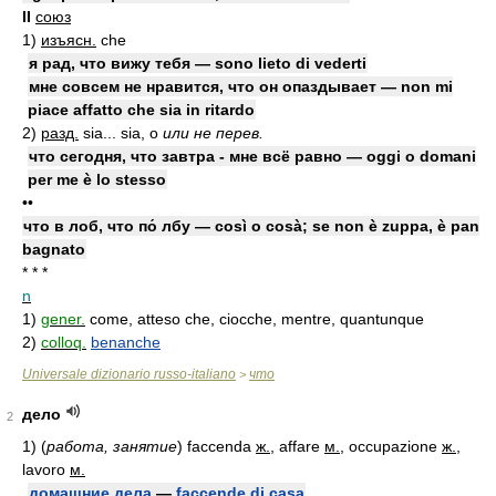
II
союз
1)
изъясн.
che
я рад, что вижу тебя — sono lieto di vederti
мне совсем не нравится, что он опаздывает — non mi
piace affatto che sia in ritardo
2)
разд.
sia... sia, o
или не перев.
что сегодня, что завтра - мне всё равно — oggi o domani
per me è lo stesso
••
что в лоб, что по́ лбу — così o cosà; se non è zuppa, è pan
bagnato
* * *
n
1)
gener.
come, atteso che, ciocche, mentre, quantunque
2)
colloq.
benanche
Universale dizionario russo-italiano
что
>
дело
2
1)
(
работа, занятие
)
faccenda
ж.
, affare
м.
, occupazione
ж.
,
lavoro
м.
домашние дела
—
faccende di casa