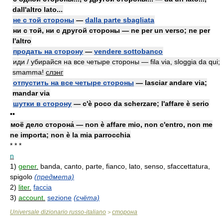
dall'altro lato...
не с той стороны
—
dalla parte sbagliata
ни с той, ни с другой стороны — ne per un verso; ne per
l'altro
продать на сторону
—
vendere sottobanco
иди / убирайся на все четыре стороны — fila via, sloggia da qui;
smamma!
слэнг
отпустить на все четыре стороны
— lasciar andare via;
mandar via
шутки в сторону
— c'è poco da scherzare; l'affare è serio
••
моё дело сторона́ — non è affare mio, non c'entro, non me
ne importa; non è la mia parrocchia
* * *
n
1)
gener.
banda, canto, parte, fianco, lato, senso, sfaccettatura,
spigolo
(предмета)
2)
liter.
faccia
3)
account.
sezione
(счёта)
Universale dizionario russo-italiano
сторона
>