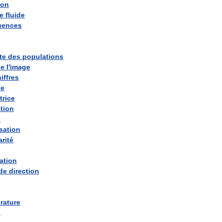
ion
e
fluide
uences
te
des
populations
de
l
'
image
iffres
he
trice
tion
e
sation
arité
ation
de
direction
rature
s