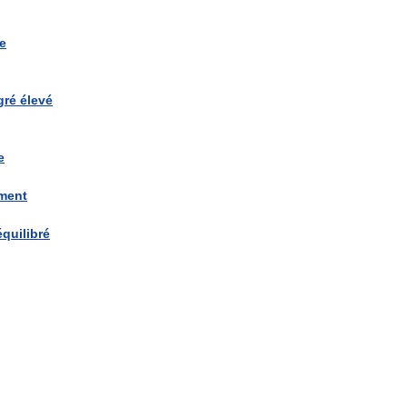
re
gré
élevé
e
ment
quilibré