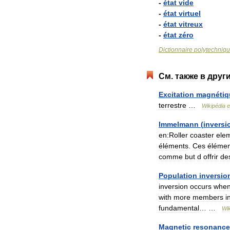
-
état
vide
-
état
virtuel
-
état
vitreux
-
état
zéro
Dictionnaire
polytechniq
См
.
также
в
друг
Excitation
magnétiq
terrestre
…
Wikipédia
e
Immelmann
(
inversi
en:Roller
coaster
ele
éléments
.
Ces
élémen
comme
but
d
offrir
de
Population
inversio
inversion
occurs
whe
with
more
members
i
fundamental
… …
Wik
Magnetic
resonance