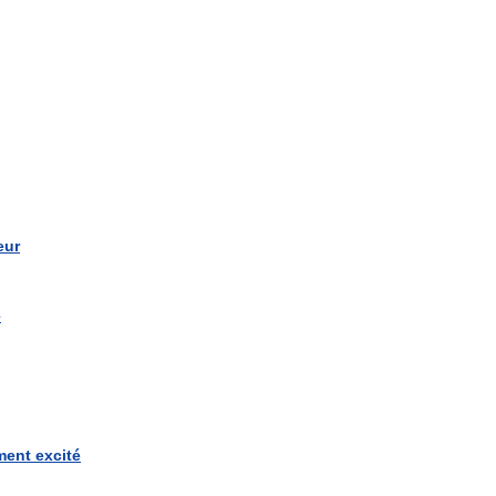
eur
e
ment
excité