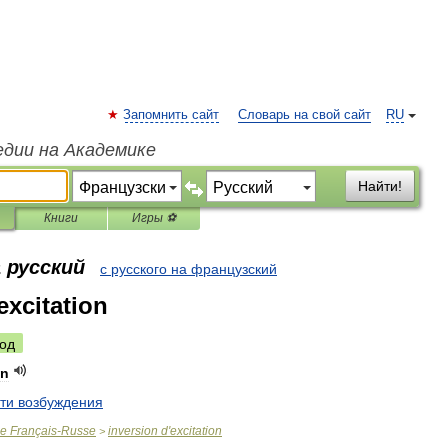
Запомнить сайт
Словарь на свой сайт
RU
едии на Академике
Найти!
Книги
Игры ⚽
 русский
с русского на французский
excitation
од
on
ти
возбуждения
ue
Français
-
Russe
inversion
d
'
excitation
>