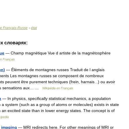
ue
Français
-
Russe
état
>
их
словарях:
ue
—
Champ
magnétique
Vue
d
artiste
de
la
magnétosphère
n
Français
on
)
—
Éléments
de
montagnes
russes
Traduit
de
l
anglais
ments
Les
montagnes
russes
se
composent
de
nombreux
ts
peuvent
être
purement
techniques
(
frein
,
harnais
...)
ou
avoir
s
sensations
aux
… …
Wikipédia
en
Français
n
—
In
physics
,
specifically
statistical
mechanics
,
a
population
n
a
system
(
such
as
a
group
of
atoms
or
molecules
)
exists
in
state
n
an
excited
state
than
in
lower
energy
states
.
The
concept
is
of
ipedia
imaging
—
MRI
redirects
here
.
For
other
meanings
of
MRI
or