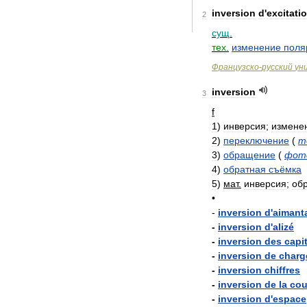
inversion
d
'
excitati
2
сущ
.
тех
.
изменение
поля
Французско
-
русский
ун
inversion
3
f
1
)
инверсия
;
измене
2
)
переключение
(
т
3
)
обращение
(
фот
4
)
обратная
съёмка
5
)
мат
.
инверсия
;
об
•
-
inversion
d
'
aimant
-
inversion
d
'
alizé
-
inversion
des
capi
-
inversion
de
charg
-
inversion
chiffres
-
inversion
de
la
cou
-
inversion
d
'
espace