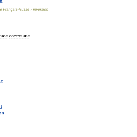
on
ue
Français
-
Russe
inversion
>
тное
состояние
de
t
on