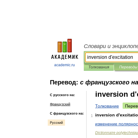
Словари и энциклоп
academic.ru
Толкования
Переводы
Перевод:
с французского на
inversion d'
С русского на:
Французский
Толкование
Перев
С французского на:
inversion
d
'
excitati
1
Русский
изменение
полярнос
Dictionnaire
polytechniq