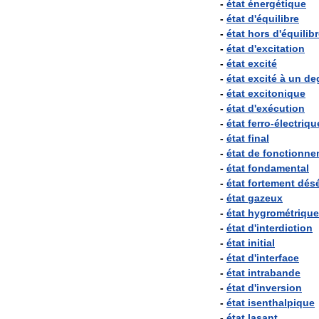
-
état
énergétique
-
état
d
'
équilibre
-
état
hors
d
'
équilib
-
état
d
'
excitation
-
état
excité
-
état
excité
à
un
de
-
état
excitonique
-
état
d
'
exécution
-
état
ferro
-
électriqu
-
état
final
-
état
de
fonctionne
-
état
fondamental
-
état
fortement
désé
-
état
gazeux
-
état
hygrométrique
-
état
d
'
interdiction
-
état
initial
-
état
d
'
interface
-
état
intrabande
-
état
d
'
inversion
-
état
isenthalpique
-
état
lasant