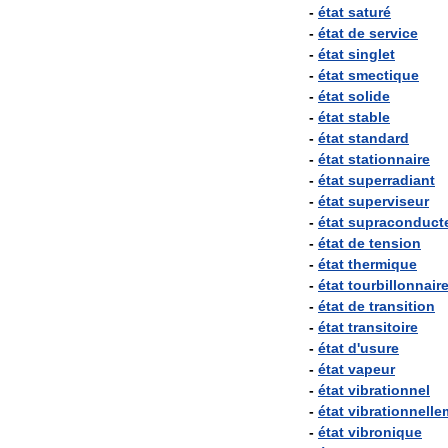
-
état
saturé
-
état
de
service
-
état
singlet
-
état
smectique
-
état
solide
-
état
stable
-
état
standard
-
état
stationnaire
-
état
superradiant
-
état
superviseur
-
état
supraconduct
-
état
de
tension
-
état
thermique
-
état
tourbillonnair
-
état
de
transition
-
état
transitoire
-
état
d
'
usure
-
état
vapeur
-
état
vibrationnel
-
état
vibrationnelle
-
état
vibronique