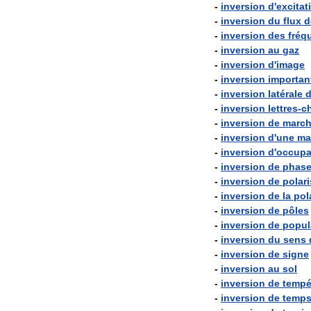
-
inversion
d
'
excitat
-
inversion
du
flux
d
-
inversion
des
fréq
-
inversion
au
gaz
-
inversion
d
'
image
-
inversion
importan
-
inversion
latérale
-
inversion
lettres
-
ch
-
inversion
de
marc
-
inversion
d
'
une
ma
-
inversion
d
'
occupa
-
inversion
de
phas
-
inversion
de
polari
-
inversion
de
la
pol
-
inversion
de
pôles
-
inversion
de
popul
-
inversion
du
sens
-
inversion
de
signe
-
inversion
au
sol
-
inversion
de
tempé
-
inversion
de
temp