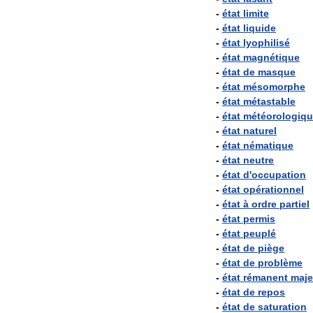
-
état
limite
-
état
liquide
-
état
lyophilisé
-
état
magnétique
-
état
de
masque
-
état
mésomorphe
-
état
métastable
-
état
météorologiq
-
état
naturel
-
état
nématique
-
état
neutre
-
état
d
'
occupation
-
état
opérationnel
-
état
à
ordre
partiel
-
état
permis
-
état
peuplé
-
état
de
piège
-
état
de
problème
-
état
rémanent
maje
-
état
de
repos
-
état
de
saturation