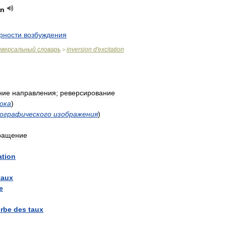
on
рности
возбуждения
иверсальный
словарь
inversion
d
'
excitation
>
ние
направления
;
реверсирование
ока
)
ографического
изображения
)
ращение
ation
taux
e
rbe
des
taux