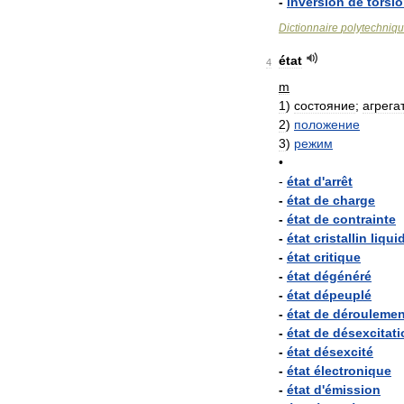
-
inversion
de
torsi
Dictionnaire
polytechniq
état
4
m
1
)
состояние
;
агрега
2
)
положение
3
)
режим
•
-
état
d
'
arrêt
-
état
de
charge
-
état
de
contrainte
-
état
cristallin
liqui
-
état
critique
-
état
dégénéré
-
état
dépeuplé
-
état
de
déroulemen
-
état
de
désexcitati
-
état
désexcité
-
état
électronique
-
état
d
'
émission