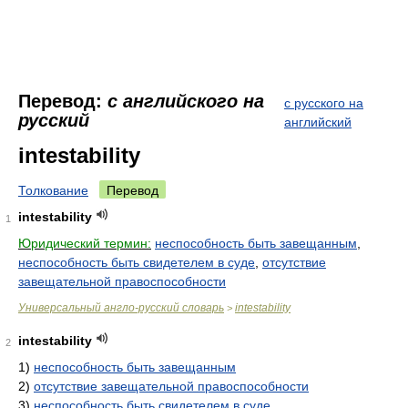
Перевод:
с английского на
с русского на
русский
английский
intestability
Толкование
Перевод
intestability
1
Юридический термин:
неспособность быть завещанным
,
неспособность быть свидетелем в суде
,
отсутствие
завещательной правоспособности
Универсальный англо-русский словарь
intestability
>
intestability
2
1)
неспособность быть завещанным
2)
отсутствие завещательной правоспособности
3)
неспособность быть свидетелем в суде