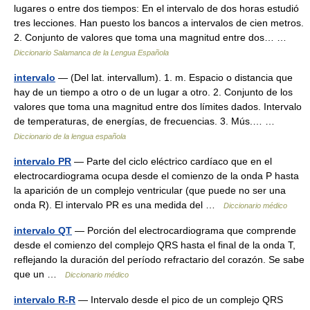
lugares o entre dos tiempos: En el intervalo de dos horas estudió
tres lecciones. Han puesto los bancos a intervalos de cien metros.
2. Conjunto de valores que toma una magnitud entre dos… …
Diccionario Salamanca de la Lengua Española
intervalo
— (Del lat. intervallum). 1. m. Espacio o distancia que
hay de un tiempo a otro o de un lugar a otro. 2. Conjunto de los
valores que toma una magnitud entre dos límites dados. Intervalo
de temperaturas, de energías, de frecuencias. 3. Mús.… …
Diccionario de la lengua española
intervalo PR
— Parte del ciclo eléctrico cardíaco que en el
electrocardiograma ocupa desde el comienzo de la onda P hasta
la aparición de un complejo ventricular (que puede no ser una
onda R). El intervalo PR es una medida del …
Diccionario médico
intervalo QT
— Porción del electrocardiograma que comprende
desde el comienzo del complejo QRS hasta el final de la onda T,
reflejando la duración del período refractario del corazón. Se sabe
que un …
Diccionario médico
intervalo R-R
— Intervalo desde el pico de un complejo QRS