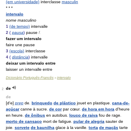
(em universidade)
interclasse
masculin
* * *
intervalo
nome masculino
1
(de tempo)
intervalle
2
(
pausa
)
pause
f.
fazer um intervalo
faire une pause
3
(escola)
interclasse
4
(
distância
)
intervalle
deixar um intervalo entre
laisser un intervalle entre
Dicionário Português-Francês
intervalo
>
de
2
de
[d‘e]
prep
de.
brinquedo
de plástico
jouet en plastique.
cana-de-
açúcar
canne à sucre.
de cor
par cœur.
de hora em hora
d’heure
en heure.
de ônibus
en autobus.
louco de raiva
fou de rage.
morto de cansaço
mort de fatigue.
pular de alegria
sauter de
joie.
sorvete
de baunilha
glace à la vanille.
torta
de maçãs
tarte