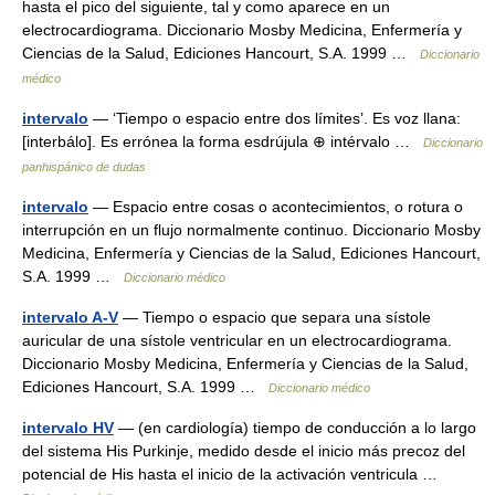
hasta el pico del siguiente, tal y como aparece en un
electrocardiograma. Diccionario Mosby Medicina, Enfermería y
Ciencias de la Salud, Ediciones Hancourt, S.A. 1999 …
Diccionario
médico
intervalo
— ‘Tiempo o espacio entre dos límites’. Es voz llana:
[interbálo]. Es errónea la forma esdrújula ⊕ intérvalo …
Diccionario
panhispánico de dudas
intervalo
— Espacio entre cosas o acontecimientos, o rotura o
interrupción en un flujo normalmente continuo. Diccionario Mosby
Medicina, Enfermería y Ciencias de la Salud, Ediciones Hancourt,
S.A. 1999 …
Diccionario médico
intervalo A-V
— Tiempo o espacio que separa una sístole
auricular de una sístole ventricular en un electrocardiograma.
Diccionario Mosby Medicina, Enfermería y Ciencias de la Salud,
Ediciones Hancourt, S.A. 1999 …
Diccionario médico
intervalo HV
— (en cardiología) tiempo de conducción a lo largo
del sistema His Purkinje, medido desde el inicio más precoz del
potencial de His hasta el inicio de la activación ventricula …