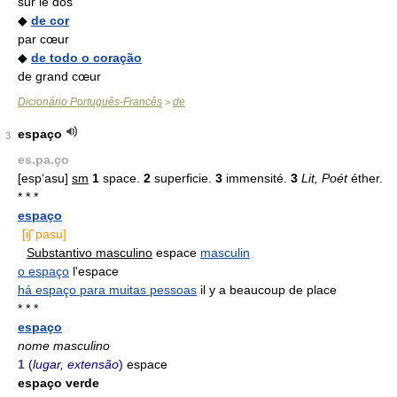
sur le dos
◆
de cor
par cœur
◆
de todo o coração
de grand cœur
Dicionário Português-Francês
de
>
espaço
3
es.pa.ço
[esp‘asu]
sm
1
space.
2
superficie.
3
immensité.
3
Lit, Poét
éther.
* * *
espaço
[iʃ`pasu]
Substantivo masculino
espace
masculin
o espaço
l'espace
há espaço para muitas pessoas
il y a beaucoup de place
* * *
espaço
nome masculino
1
(
lugar, extensão
)
espace
espaço verde