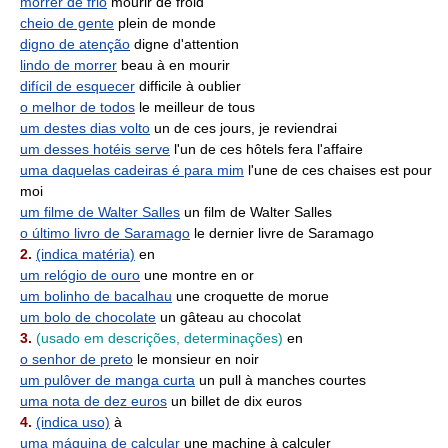
morrer de frio
mourir de froid
cheio de gente
plein de monde
digno de atenção
digne d'attention
lindo de morrer
beau à en mourir
difícil de esquecer
difficile à oublier
o melhor de todos
le meilleur de tous
um destes dias volto
un de ces jours, je reviendrai
um desses hotéis serve
l'un de ces hôtels fera l'affaire
uma daquelas cadeiras é para mim
l'une de ces chaises est pour
moi
um filme de Walter Salles
un film de Walter Salles
o último livro de Saramago
le dernier livre de Saramago
2.
(indica matéria)
en
um relógio de ouro
une montre en or
um bolinho de bacalhau
une croquette de morue
um bolo de chocolate
un gâteau au chocolat
3.
(usado em descrições, determinações)
en
o senhor de preto
le monsieur en noir
um pulôver de manga curta
un pull à manches courtes
uma nota de dez euros
un billet de dix euros
4.
(indica uso)
à
uma máquina de calcular
une machine à calculer