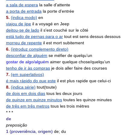
a sala de espera
la salle d'attente
a porta de entrada
la porte d'entrée
5.
(indica modo)
en
viajou de jipe
il a voyagé en Jeep
deitou-se de lado
il s'est couché sur le côté
está tudo de pernas para o ar
tout est sens dessus dessous
morreu de repente
il est mort subitement
6.
(introduz complemento direto)
desconfiar de alguém
se méfier de quelqu’un
gostar de algo/alguém
aimer quelque chose/quelqu’un
tenho de ir às compras
je dois aller faire des courses
7.
(em superlativos)
é mais rápido do que este
il est plus rapide que celui-ci
8.
(indica série)
tout(toute)
de dois em dois dias
tous les deux jours
de quinze em quinze minutos
toutes les quinze minutes
de três em três metros
tous les trois mètres
* * *
de
preposição
1
(proveniência, origem)
de; du