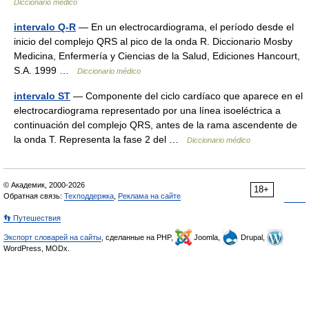
Diccionario médico
intervalo Q-R
— En un electrocardiograma, el período desde el
inicio del complejo QRS al pico de la onda R. Diccionario Mosby
Medicina, Enfermería y Ciencias de la Salud, Ediciones Hancourt,
S.A. 1999 …
Diccionario médico
intervalo ST
— Componente del ciclo cardíaco que aparece en el
electrocardiograma representado por una línea isoeléctrica a
continuación del complejo QRS, antes de la rama ascendente de
la onda T. Representa la fase 2 del …
Diccionario médico
© Академик, 2000-2026
18+
Обратная связь:
Техподдержка
,
Реклама на сайте
👣 Путешествия
Экспорт словарей на сайты
, сделанные на PHP,
Joomla,
Drupal,
WordPress, MODx.