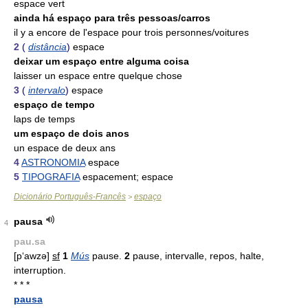
espace vert
ainda há espaço para três pessoas/carros
il y a encore de l'espace pour trois personnes/voitures
2
(
distância
)
espace
deixar um espaço entre alguma coisa
laisser un espace entre quelque chose
3
(
intervalo
)
espace
espaço de tempo
laps de temps
um espaço de dois anos
un espace de deux ans
4
ASTRONOMIA
espace
5
TIPOGRAFIA
espacement; espace
Dicionário Português-Francês
espaço
>
pausa
4
pau.sa
[p‘awzə]
sf
1
Mús
pause.
2
pause, intervalle, repos, halte,
interruption.
* * *
pausa