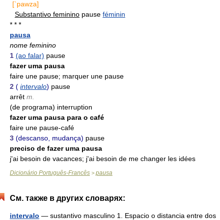
[`pawza]
Substantivo feminino
pause
féminin
* * *
pausa
nome feminino
1
(ao falar)
pause
fazer uma pausa
faire une pause; marquer une pause
2
(
intervalo
)
pause
arrêt
m.
(de programa) interruption
fazer uma pausa para o café
faire une pause-café
3
(descanso, mudança)
pause
preciso de fazer uma pausa
j'ai besoin de vacances; j'ai besoin de me changer les idées
Dicionário Português-Francês
pausa
>
См. также в других словарях:
intervalo
— sustantivo masculino 1. Espacio o distancia entre dos