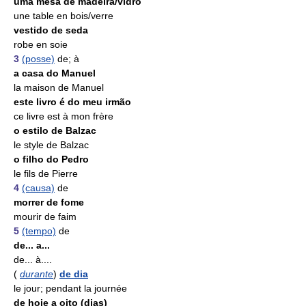
uma mesa de madeira/vidro
une table en bois/verre
vestido de seda
robe en soie
3
(posse)
de; à
a casa do Manuel
la maison de Manuel
este livro é do meu irmão
ce livre est à mon frère
o estilo de Balzac
le style de Balzac
o filho do Pedro
le fils de Pierre
4
(causa)
de
morrer de fome
mourir de faim
5
(tempo)
de
de... a...
de... à....
(
durante
)
de dia
le jour; pendant la journée
de hoje a oito (dias)