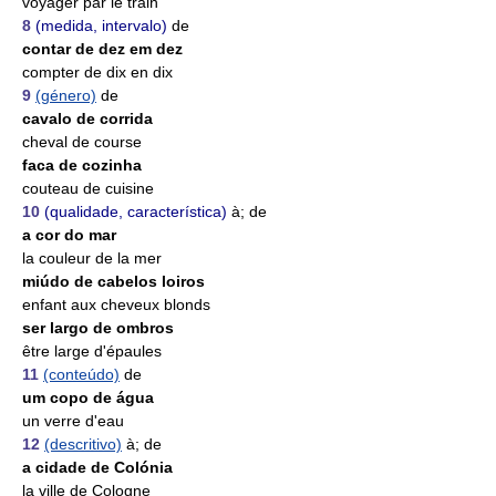
voyager par le train
8
(medida, intervalo)
de
contar de dez em dez
compter de dix en dix
9
(género)
de
cavalo de corrida
cheval de course
faca de cozinha
couteau de cuisine
10
(qualidade, característica)
à; de
a cor do mar
la couleur de la mer
miúdo de cabelos loiros
enfant aux cheveux blonds
ser largo de ombros
être large d'épaules
11
(conteúdo)
de
um copo de água
un verre d'eau
12
(descritivo)
à; de
a cidade de Colónia
la ville de Cologne