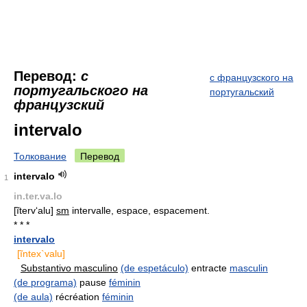
Перевод:
с
с французского на
португальского на
португальский
французский
intervalo
Толкование
Перевод
intervalo
1
in.ter.va.lo
[ĩterv‘alu]
sm
intervalle, espace, espacement.
* * *
intervalo
[ĩntex`valu]
Substantivo masculino
(de espetáculo)
entracte
masculin
(de programa)
pause
féminin
(de aula)
récréation
féminin