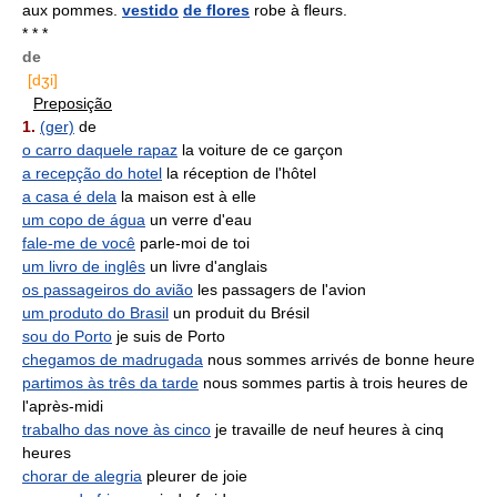
aux pommes.
vestido
de flores
robe à fleurs.
* * *
de
[dʒi]
Preposição
1.
(ger)
de
o carro daquele rapaz
la voiture de ce garçon
a recepção do hotel
la réception de l'hôtel
a casa é dela
la maison est à elle
um copo de água
un verre d'eau
fale-me de você
parle-moi de toi
um livro de inglês
un livre d'anglais
os passageiros do avião
les passagers de l'avion
um produto do Brasil
un produit du Brésil
sou do Porto
je suis de Porto
chegamos de madrugada
nous sommes arrivés de bonne heure
partimos às três da tarde
nous sommes partis à trois heures de
l'après-midi
trabalho das nove às cinco
je travaille de neuf heures à cinq
heures
chorar de alegria
pleurer de joie