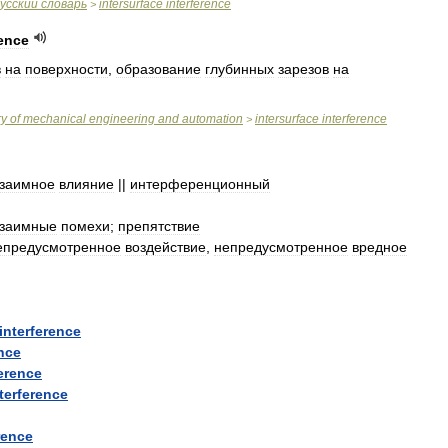
усский
словарь
intersurface
interference
>
rence
в
на
поверхности
,
образование
глубинных
зарезов
на
ry
of
mechanical
engineering
and
automation
intersurface
interference
>
заимное
влияние
||
интерференционный
взаимные
помехи
;
препятствие
епредусмотренное
воздействие
,
непредусмотренное
вредное
interference
ence
ference
terference
rence