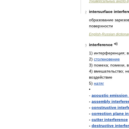
Универсальный
англо
-
р
intersurface
interfe
2
образование
зарезо
поверхности
English
-
Russian
dictiona
interference
3
1
)
интерференция
;
в
2
)
столкновение
3
)
помеха
;
помехи
,
4
)
вмешательство
;
н
воздействие
5
)
натяг
•
-
acoustic
emission
-
assembly
interfer
-
constructive
inter
-
correction
plane
in
-
cutter
interference
-
destructive
interfe