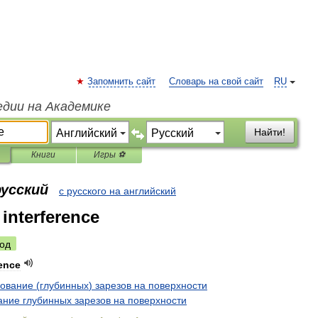
Запомнить сайт
Словарь на свой сайт
RU
едии на Академике
Найти!
Книги
Игры ⚽
русский
с русского на английский
 interference
од
rence
зование
(
глубинных
)
зарезов
на
поверхности
ание
глубинных
зарезов
на
поверхности