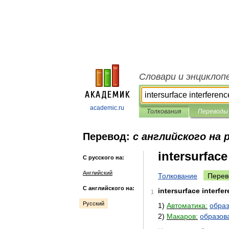
Словари и энциклоп
academic.ru
Толкования
Переводы
Перевод:
с английского на 
intersurface
С русского на:
Английский
Толкование
Перев
С английского на:
intersurface
interfe
1
Русский
1
)
Автоматика:
обра
2
)
Макаров:
образов