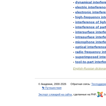
-
dynamical
interfer
-
electric
interferenc
-
electronic
interfer
-
high
-
frequency
int
-
interference
of
ligh
-
interference
of
par
-
intersurface
interf
-
intrasurface
interf
-
microphone
interf
-
optical
interferenc
-
radio
frequency
in
-
superimposed
inte
-
tool
-
to
-
part
interfe
English
-
Russian
dictiona
© Академик, 2000-2026
Обратная связь:
Техподдерж
👣 Путешествия
Экспорт словарей на сайты
, сделанные на PHP,
Jo