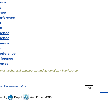
ence
e
ence
erference
t
ts
erence
erence
erence
e
terference
rference
rence
ry
of
mechanical
engineering
and
automation
interference
>
ка
,
Реклама на сайте
18+
omla,
Drupal,
WordPress, MODx.