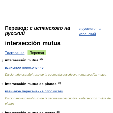
Перевод:
с испанского на
с русского на
русский
испанский
intersección mutua
Толкование
Перевод
intersección mutua
1
взаимное пересечение
Diccionario español-ruso de la geometría descriptiva
intersección mutua
>
intersección mutua de planos
2
взаимное пересечение плоскостей
Diccionario español-ruso de la geometría descriptiva
intersección mutua de
>
planos
intersección mutua de rectas