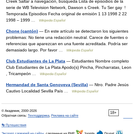
Creek Saltar a navegación, búsqueda Lista de episodios de la
serie de WB Television Network, Dawson s Creek. Tu Ser gay !
Temporada Episodios Fecha original de emisión 1 13 1998 2 22
1998 – 1999 …
Wikipedia Español
Chone (cantón)
— En este artículo se detectaron los siguientes
problemas: No tiene una redacción neutral. Carece de fuentes o
referencias que aparezcan en una fuente acreditada. Podría ser
demasiado largo. Por favor …
Wikipedia Español
Club Estudiantes de La Plata
— Estudiantes Nombre completo
Club Estudiantes de La Plata Apodo(s) Pincha, Pincharratas, Leon
, Tricampeón …
Wikipedia Español
Hermandad de Santa Genoveva (Sevilla)
— Ntro. Padre Jesús
Cautivo Localidad Sevilla País …
Wikipedia Español
© Академик, 2000-2026
18+
Обратная связь:
Техподдержка
,
Реклама на сайте
👣 Путешествия
Экспорт словарей на сайты
, сделанные на PHP,
Joomla,
Drupal,