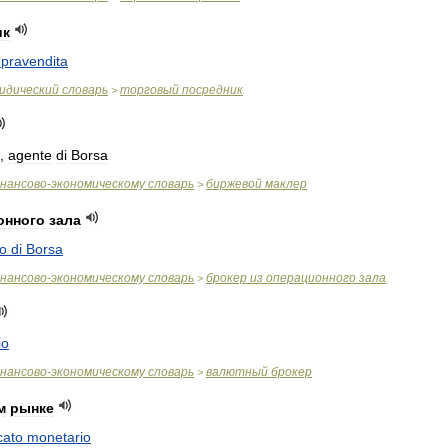
ик
pravendita
идический
словарь
торговый
посредник
>
,
agente
di
Borsa
нансово
-
экономическому
словарь
биржевой
маклер
>
онного
зала
vo
di
Borsa
нансово
-
экономическому
словарь
брокер
из
операционного
зала
>
io
нансово
-
экономическому
словарь
валютный
брокер
>
м
рынке
cato
monetario