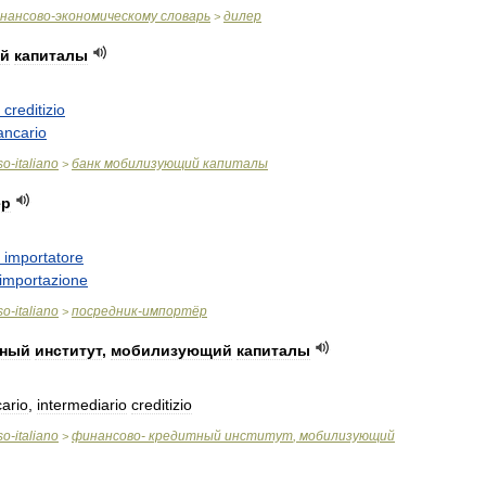
нансово
-
экономическому
словарь
дилер
>
й
капиталы
creditizio
ancario
so
-
italiano
банк
мобилизующий
капиталы
>
ёр
importatore
importazione
so
-
italiano
посредник
-
импортёр
>
тный
институт
,
мобилизующий
капиталы
ario
,
intermediario
creditizio
so
-
italiano
финансово
-
кредитный
институт
,
мобилизующий
>