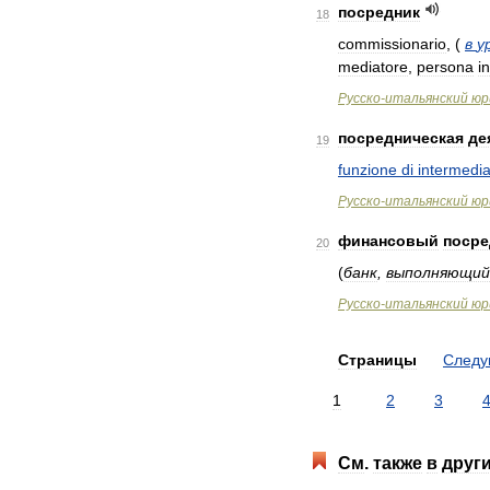
посредник
18
commissionario
,
(
в
у
mediatore
,
persona
i
Русско
-
итальянский
юр
посредническая
де
19
funzione
di
intermedia
Русско
-
итальянский
юр
финансовый
посре
20
(
банк
,
выполняющий
Русско
-
итальянский
юр
Страницы
След
1
2
3
См
.
также
в
друг