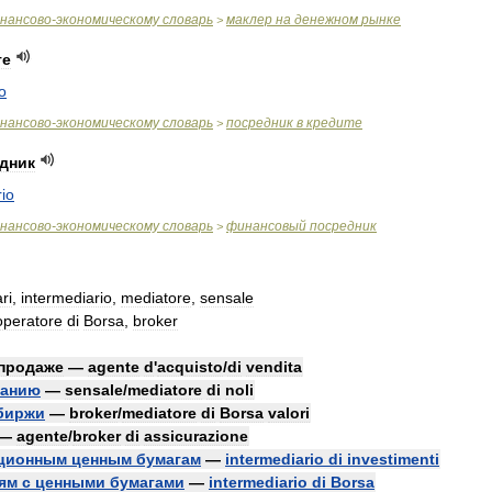
нансово
-
экономическому
словарь
маклер
на
денежном
рынке
>
те
o
нансово
-
экономическому
словарь
посредник
в
кредите
>
дник
rio
нансово
-
экономическому
словарь
финансовый
посредник
>
ari
,
intermediario
,
mediatore
,
sensale
operatore
di
Borsa
,
broker
продаже
—
agente
d
'
acquisto
/
di
vendita
ванию
—
sensale
/
mediatore
di
noli
биржи
—
broker
/
mediatore
di
Borsa
valori
—
agente
/
broker
di
assicurazione
ционным
ценным
бумагам
—
intermediario
di
investimenti
ям
с
ценными
бумагами
—
intermediario
di
Borsa