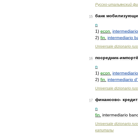
Русско
-
итальянский
фи
банк
мобилизующи
15
n
1
)
econ
.
intermediario
2
)
fin
.
intermediario
b
Universale
dizionario
rus
посредник
-
импорт
16
n
1
)
econ
.
intermediario
2
)
fin
.
intermediario
d
'
Universale
dizionario
rus
финансово
-
креди
17
n
fin
.
intermediario
banc
Universale
dizionario
rus
капиталы