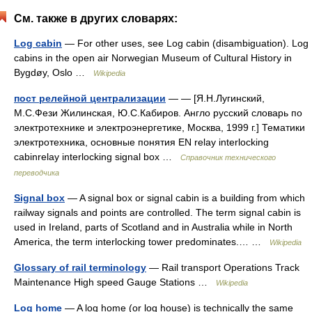
См. также в других словарях:
Log cabin
— For other uses, see Log cabin (disambiguation). Log
cabins in the open air Norwegian Museum of Cultural History in
Bygdøy, Oslo …
Wikipedia
пост релейной централизации
— — [Я.Н.Лугинский,
М.С.Фези Жилинская, Ю.С.Кабиров. Англо русский словарь по
электротехнике и электроэнергетике, Москва, 1999 г.] Тематики
электротехника, основные понятия EN relay interlocking
cabinrelay interlocking signal box …
Справочник технического
переводчика
Signal box
— A signal box or signal cabin is a building from which
railway signals and points are controlled. The term signal cabin is
used in Ireland, parts of Scotland and in Australia while in North
America, the term interlocking tower predominates.… …
Wikipedia
Glossary of rail terminology
— Rail transport Operations Track
Maintenance High speed Gauge Stations …
Wikipedia
Log home
— A log home (or log house) is technically the same