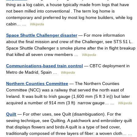
thing as a log cabin, a house typically made from logs that have
not been milled into conventional . The term log home is
contemporary and preferred by most log home builders, while log
cabin… …
Wikipedia
Space Shuttle Challenger disaster
— For more information
about the final mission and crew of the Challenger, see STS 51 L.
Space Shuttle Challenger s smoke plume after the in flight breakup
that killed all seven crew members …
Wikipedia
Communications-based train control
— CBTC deployment in
Metro de Madrid, Spain …
Wikipedia
Northern Counties Committee
— The Northern Counties
Committee (NCC) was a railway that served the north east of
Ireland. It was built to Irish gauge (1,600 mm (5 ft 3 in)) but later
acquired a number of 914 mm (3 ft) narrow gauge… …
Wikipedia
Quilt
— For other uses, see Quilt (disambiguation). For the
sewing technique, see Quilting. A patchwork and embroidery quilt
that displays flowers and birds A quilt is a type of bed cover,
traditionally composed of three layers of fiber: a woven cloth… …