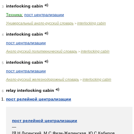
interlocking cabin
3
Техника:
пост централизации
Универсальный англо-русский словарь
interlocking cabin
>
interlocking cabin
4
пост централизации
Англо русский политехнический словарь
interlocking cabin
>
interlocking cabin
5
пост централизации
Англо-русский железнодорожный словарь
interlocking cabin
>
relay interlocking cabin
6
пост релейной централизации
пост релейной централизации
—
[Я.Н.Лугинский, М.С.Фези-Жилинская, Ю.С.Кабиров.