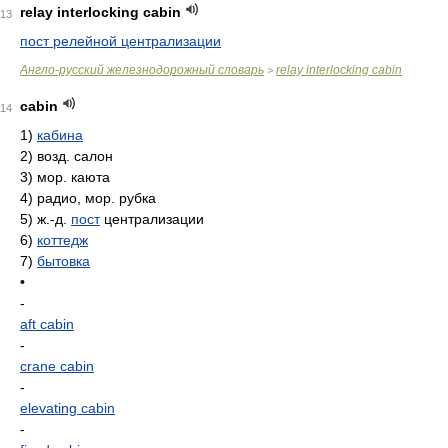
relay interlocking cabin
13
пост релейной централизации
Англо-русский железнодорожный словарь
relay interlocking cabin
>
cabin
14
1)
кабина
2)
возд. салон
3)
мор. каюта
4)
радио, мор. рубка
5)
ж.-д.
пост
централизации
6)
коттедж
7)
бытовка
•
-
aft cabin
-
crane cabin
-
elevating cabin
-