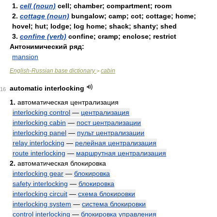
1.
cell (noun)
cell; chamber; compartment; room
2.
cottage (noun)
bungalow; camp; cot; cottage; home;
hovel; hut; lodge; log home; shack; shanty; shed
3.
confine (verb)
confine; cramp; enclose; restrict
Антонимический ряд:
mansion
English-Russian base dictionary
cabin
>
automatic interlocking
16
1.
автоматическая централизация
interlocking control
—
централизация
interlocking cabin
—
пост централизации
interlocking panel
—
пульт централизации
relay interlocking
—
релейная централизация
route interlocking
—
маршрутная централизация
2.
автоматическая блокировка
interlocking gear
—
блокировка
safety interlocking
—
блокировка
interlocking circuit
—
схема блокировки
interlocking system
—
система блокировки
control interlocking
—
блокировка управления