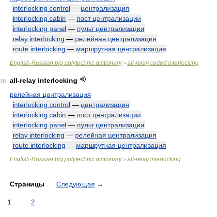
interlocking control
—
централизация
interlocking cabin
—
пост централизации
interlocking panel
—
пульт централизации
relay interlocking
—
релейная централизация
route interlocking
—
маршрутная централизация
English-Russian big polytechnic dictionary
all-relay coded interlocking
>
all-relay interlocking
20
релейная централизация
interlocking control
—
централизация
interlocking cabin
—
пост централизации
interlocking panel
—
пульт централизации
relay interlocking
—
релейная централизация
route interlocking
—
маршрутная централизация
English-Russian big polytechnic dictionary
all-relay interlocking
>
Страницы
Следующая
→
1
2