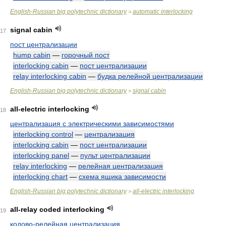
English-Russian big polytechnic dictionary
automatic interlocking
>
signal cabin
17
пост централизации
hump cabin
—
горочный пост
interlocking cabin
—
пост централизации
relay interlocking cabin
—
будка релейной централизации
English-Russian big polytechnic dictionary
signal cabin
>
all-electric interlocking
18
централизация с электрическими зависимостями
interlocking control
—
централизация
interlocking cabin
—
пост централизации
interlocking panel
—
пульт централизации
relay interlocking
—
релейная централизация
interlocking chart
—
схема ящика зависимости
English-Russian big polytechnic dictionary
all-electric interlocking
>
all-relay coded interlocking
19
кодово-релейная централизация