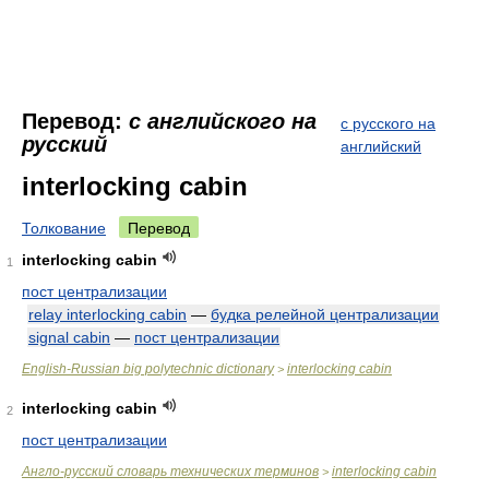
Перевод:
с английского на
с русского на
русский
английский
interlocking cabin
Толкование
Перевод
interlocking cabin
1
пост централизации
relay interlocking cabin
—
будка релейной централизации
signal cabin
—
пост централизации
English-Russian big polytechnic dictionary
interlocking cabin
>
interlocking cabin
2
пост централизации
Англо-русский словарь технических терминов
interlocking cabin
>