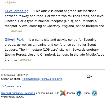
Wikipedia
Level crossing
— This article is about at grade intersections
between railway and road. For where two rail lines cross, see level
junction. For a type of nuclear receptor (RXR), see Retinoid X
receptor. A level crossing at Chertsey, England, as the barriers rise
…
Wikipedia
Gilwell Park
— is a camp site and activity centre for Scouting
groups, as well as a training and conference centre for Scout
Leaders. The 44 hectare (109 acre) site is in Sewardstonebury,
Epping Forest, close to Chingford, London. In the late Middle Ages
the… …
Wikipedia
© Академик, 2000-2026
18+
Обратная связь:
Техподдержка
,
Реклама на сайте
👣 Путешествия
Экспорт словарей на сайты
, сделанные на PHP,
Joomla,
Drupal,
WordPress, MODx.