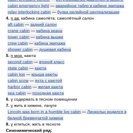
cabin emergency light
—
аварийное табло в кабине экипажа
relay interlocking cabin
—
будка релейной централизации
4.
n ав.
кабина самолёта; самолётный салон
aft cabin
—
задний салон
crane cabin
—
кабина крана
tower cabin
—
кабина вышки
crew cabin
—
кабина экипажа
shower cabin
—
душевая кабина
5.
n мор.
каюта
second cabin
—
второй класс
state cabin
—
каюта
cabin top
—
крыша каюты
cabin scow
—
яхта с каютой
harbor cabin
—
жилая каюта
sea cabin
—
походная каюта
6.
v
содержать в тесном помещении
7.
v
жить в хижине, лачуге
Lincoln was born in a humble log cabin
—
Линкольн родился в
бедной бревенчатой хижине
8.
v
ютиться; жить в тесноте
Синонимический ряд: