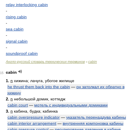
relay interlocking cabin
-
rising cabin
-
sea cabin
-
signal cabin
-
soundproof cabin
Англо-русский словарь технических терминов
cabin
>
cabin
15
1.
n
хижина; лачуга, убогое жилище
he thrust them back into the cabin
—
он затолкал их обратно в
хижину
2.
n
небольшой домик, коттедж
cabin court
—
мотель с индивидуальными домиками
3.
n
кабина, будка; кабинка
cabin overpressure indicator
—
указатель перенаддува кабины
cabin interior arrangement
—
внутренняя компоновка кабины
cabin pressure control
—
регулирование давления в кабине