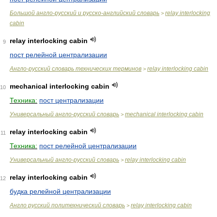
Большой англо-русский и русско-английский словарь
relay interlocking
>
cabin
relay interlocking cabin
9
пост релейной централизации
Англо-русский словарь технических терминов
relay interlocking cabin
>
mechanical interlocking cabin
10
Техника:
пост централизации
Универсальный англо-русский словарь
mechanical interlocking cabin
>
relay interlocking cabin
11
Техника:
пост релейной централизации
Универсальный англо-русский словарь
relay interlocking cabin
>
relay interlocking cabin
12
будка релейной централизации
Англо русский политехнический словарь
relay interlocking cabin
>