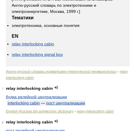
Англо-русский словарь по электротехнике и
электроэнергетике, Москва, 1999 г.]
Тематики
электротехника, основные понятия
EN
relay interlocking cabin
relay interlocking signal box
Англо-русский словарь нормативно-технической терминологии
relay
>
interlocking cabin
relay interlocking cabin
7
будка релейной централизации
interlocking cabin
—
пост централизации
English-Russian big polytechnic dictionary
relay interlocking cabin
>
relay interlocking cabin
8
пост релейной централизации