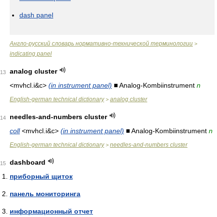
dash panel
Англо-русский словарь нормативно-технической терминологии
>
indicating panel
analog cluster
13
<mvhcl.i&c>
(in instrument panel)
■ Analog-Kombiinstrument
n
English-german technical dictionary
analog cluster
>
needles-and-numbers cluster
14
coll
<mvhcl.i&c>
(in instrument panel)
■ Analog-Kombiinstrument
n
English-german technical dictionary
needles-and-numbers cluster
>
dashboard
15
приборный щиток
панель мониторинга
информационный отчет