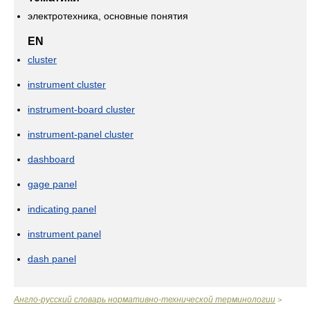
электротехника, основные понятия
EN
cluster
instrument cluster
instrument-board cluster
instrument-panel cluster
dashboard
gage panel
indicating panel
instrument panel
dash panel
Англо-русский словарь нормативно-технической терминологии
>