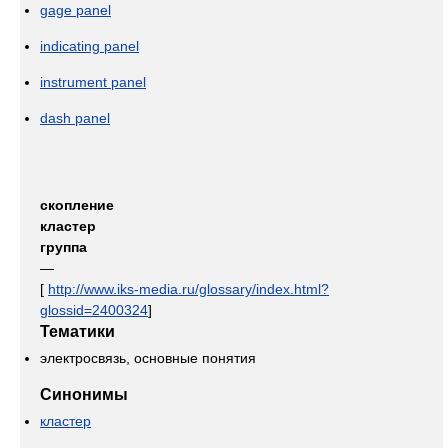
gage panel
indicating panel
instrument panel
dash panel
скопление
кластер
группа
—
[
http://www.iks-media.ru/glossary/index.html?
glossid=2400324
]
Тематики
электросвязь, основные понятия
Синонимы
кластер