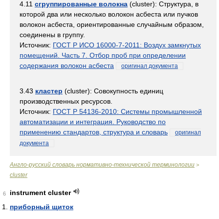
4.11
сгруппированные волокна
(cluster): Структура, в
которой два или несколько волокон асбеста или пучков
волокон асбеста, ориентированные случайным образом,
соединены в группу.
Источник:
ГОСТ Р ИСО 16000-7-2011: Воздух замкнутых
помещений. Часть 7. Отбор проб при определении
содержания волокон асбеста
оригинал документа
3.43
кластер
(cluster): Совокупность единиц
производственных ресурсов.
Источник:
ГОСТ Р 54136-2010: Системы промышленной
автоматизации и интеграция. Руководство по
применению стандартов, структура и словарь
оригинал
документа
Англо-русский словарь нормативно-технической терминологии
>
cluster
instrument cluster
6
приборный щиток