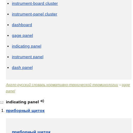
instrument-board cluster
instrument-panel cluster
dashboard
gage panel
indicating panel
instrument panel
dash panel
Англо-русский словарь нормативно-технической терминологии
gage
>
panel
indicating panel
12
приборный щиток
приборный щиток