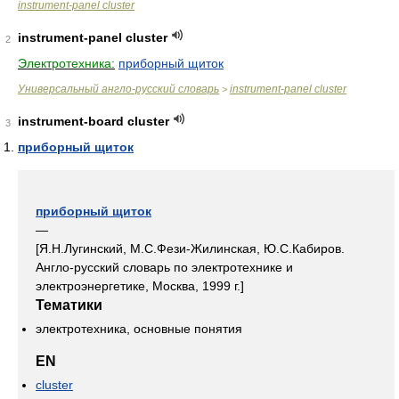
instrument-panel cluster
instrument-panel cluster
2
Электротехника:
приборный щиток
Универсальный англо-русский словарь
instrument-panel cluster
>
instrument-board cluster
3
приборный щиток
приборный щиток
—
[Я.Н.Лугинский, М.С.Фези-Жилинская, Ю.С.Кабиров.
Англо-русский словарь по электротехнике и
электроэнергетике, Москва, 1999 г.]
Тематики
электротехника, основные понятия
EN
cluster