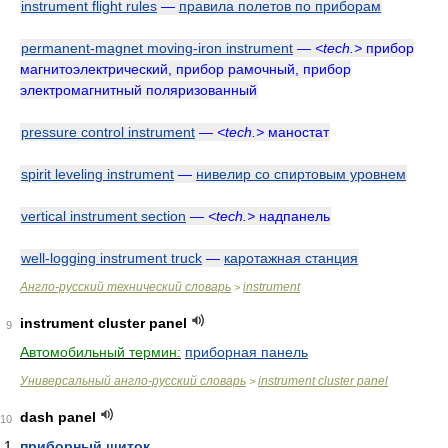
instrument flight rules
—
правила полетов по приборам
permanent-magnet moving-iron instrument
—
<tech.>
прибор
магнитоэлектрический, прибор рамочный, прибор
электромагнитный поляризованный
pressure control instrument
—
<tech.>
маностат
spirit leveling instrument
—
нивелир со спиртовым уровнем
vertical instrument section
—
<tech.>
надпанель
well-logging instrument truck
—
каротажная станция
Англо-русский технический словарь
instrument
>
instrument cluster panel
9
Автомобильный термин:
приборная панель
Универсальный англо-русский словарь
instrument cluster panel
>
dash panel
10
приборный щиток