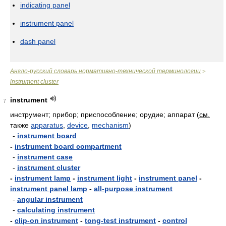
indicating panel
instrument panel
dash panel
Англо-русский словарь нормативно-технической терминологии
>
instrument cluster
instrument
7
инструмент; прибор; приспособление; орудие; аппарат
(
см.
также
apparatus
,
device
,
mechanism
)
-
instrument board
-
instrument board compartment
-
instrument case
-
instrument cluster
-
instrument lamp
-
instrument light
-
instrument panel
-
instrument panel lamp
-
all-purpose instrument
-
angular instrument
-
calculating instrument
-
clip-on instrument
-
tong-test instrument
-
control