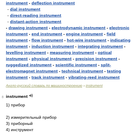
instrument
-
deflection instrument
-
dial instrument
-
direct-reading instrument
-
distant-action instrument
-
drawing instrument
-
electrodynamic instrument
-
electronic
instrument
-
end instrument
-
engine instrument
-
field
instrument
-
flow instrument
-
hot-wire instrument
-
indicating
instrument
-
induction instrument
-
integrating instrument
-
levelling instrument
-
measuring instrument
-
optical
instrument
-
physical instrument
-
precision instrument
-
ruggedized instrument
-
scientific instrument
-
split-
electromagnet instrument
-
technical instrument
-
testing
instrument
-
track instrument
-
vibrating-reed instrument
Англо-русский словарь по машиностроению
instrument
>
instrument
8
1) прибор
2) измерительный прибор
3) приборный
4) инструмент