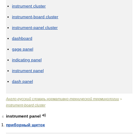
instrument cluster
instrument-board cluster
instrument-panel cluster
dashboard
gage panel
indicating panel
instrument panel
dash panel
Англо-русский словарь нормативно-технической терминологии
>
instrument-board cluster
instrument panel
4
приборный щиток