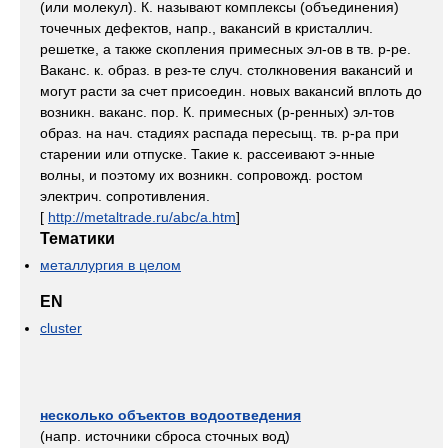
(или молекул). К. называют комплексы (объединения)
точечных дефектов, напр., вакансий в кристаллич.
решетке, а также скопления примесных эл-ов в тв. р-ре.
Ваканс. к. образ. в рез-те случ. столкновения вакансий и
могут расти за счет присоедин. новых вакансий вплоть до
возникн. ваканс. пор. К. примесных (р-ренных) эл-тов
образ. на нач. стадиях распада пересыщ. тв. р-ра при
старении или отпуске. Такие к. рассеивают э-нные
волны, и поэтому их возникн. сопровожд. ростом
электрич. сопротивления.
[
http://metaltrade.ru/abc/a.htm
]
Тематики
металлургия в целом
EN
cluster
несколько объектов водоотведения
(напр. источники сброса сточных вод)