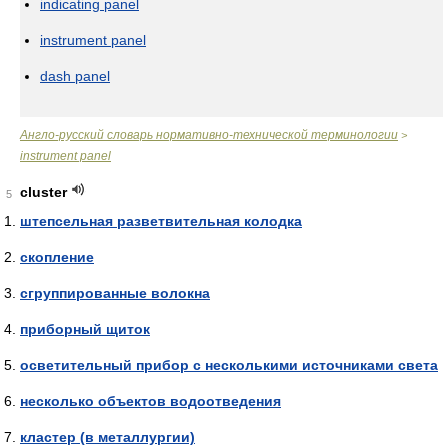
indicating panel
instrument panel
dash panel
Англо-русский словарь нормативно-технической терминологии
>
instrument panel
cluster
5
штепсельная разветвительная колодка
скопление
сгруппированные волокна
приборный щиток
осветительный прибор с несколькими источниками света
несколько объектов водоотведения
кластер (в металлургии)