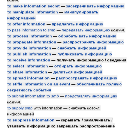
ком-л.
to make information secret
—
засекречивать информацию
to manipulate information
—
манипулировать
информацией
to offer information
—
предлагать информацию
to pass information to
smb
—
передавать информацию
кому-л.
to process information
—
обрабатывать информацию
to propagate information
—
распространять информацию
to provide information
—
снабжать информацией
to publish information
—
публиковать информацию
to receive information
— получать информацию / сведения
to select information
—
отбирать информацию
to share information
—
делиться информацией
to spread information
—
распространять информацию
to stifle information on an event
—
обеспечивать полную
секретность события
to submit information to
smb
—
представлять информацию
кому-л.
to supply
smb
with information — снабжать
кого-л.
информацией
to suppress information
— скрывать / замалчивать /
утаивать информацию; запрещать распространение