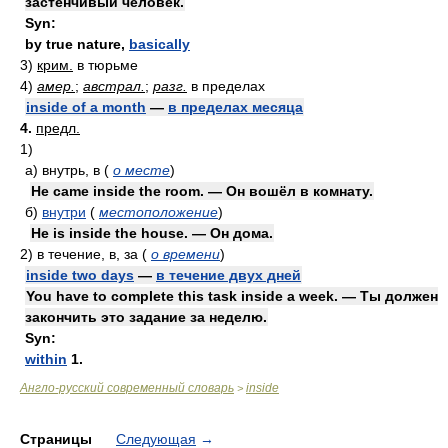
застенчивый человек.
Syn:
by true nature
,
basically
3)
крим.
в тюрьме
4)
амер.
;
австрал.
;
разг.
в пределах
inside of a month
—
в пределах месяца
4.
предл.
1)
а)
внутрь, в
(
о месте
)
He came inside the room. — Он вошёл в комнату.
б)
внутри
(
местоположение
)
He is inside the house. — Он дома.
2)
в течение, в, за
(
о времени
)
inside two days
—
в течение двух дней
You have to complete this task inside a week. — Ты должен
закончить это задание за неделю.
Syn:
within
1.
Англо-русский современный словарь
inside
>
Страницы
Следующая
→