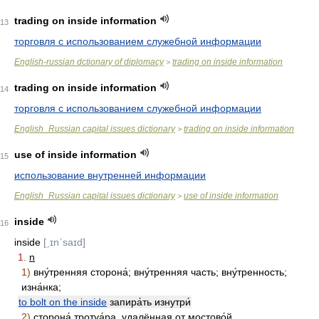
trading on inside information
13
торговля с использованием служебной информации
English-russian dctionary of diplomacy
trading on inside information
>
trading on inside information
14
торговля с использованием служебной информации
English_Russian capital issues dictionary
trading on inside information
>
use of inside information
15
использование внутренней информации
English_Russian capital issues dictionary
use of inside information
>
inside
16
inside
[ˏɪnˊsaɪd]
1.
n
1)
вну́тренняя сторона́; вну́тренняя часть; вну́тренность;
изна́нка;
to bolt on the inside
запира́ть изнутри́
2)
сторона́ тротуа́ра, удалённая от мостово́й