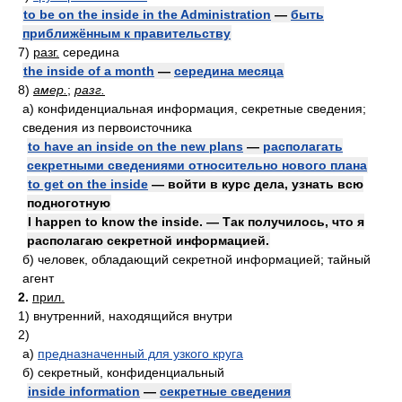
to be on the inside in the Administration
—
быть
приближённым к правительству
7)
разг.
середина
the inside of a month
—
середина месяца
8)
амер.
;
разг.
а)
конфиденциальная информация, секретные сведения;
сведения из первоисточника
to have an inside on the new plans
—
располагать
секретными сведениями относительно нового плана
to get on the inside
— войти в курс дела, узнать всю
подноготную
I happen to know the inside. — Так получилось, что я
располагаю секретной информацией.
б)
человек, обладающий секретной информацией; тайный
агент
2.
прил.
1)
внутренний, находящийся внутри
2)
а)
предназначенный для узкого круга
б)
секретный, конфиденциальный
inside information
—
секретные сведения