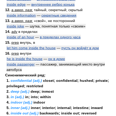
inside edge
—
внутреннее ребро конька
12.
a амер. разг.
тайный, секретный; скрытый
inside information
—
секретные сведения
13.
a амер. разг.
«свой», не посторонний
inside joke
— шутка, понятная только «своим»
14.
adv
в пределах
inside of an hour
—
в пределах одного часа
15.
prep
внутрь, в
let him come inside the house
—
пусть он войдёт в дом
16.
prep
внутри
he is inside the house
—
он в доме
inside passenger
— пассажир, занимающий место внутри
автобуса
Синонимический ряд:
1.
confidential (adj.)
closet; confidential; hushed; private;
privileged; restricted
2.
deep (adj.)
deep; inmost
3.
in (adj.)
in; into; within
4.
indoor (adj.)
indoor
5.
inner (adj.)
inner; interior; internal; intestine; inward
6.
inside out (adj.)
backwards; inside out; reversed