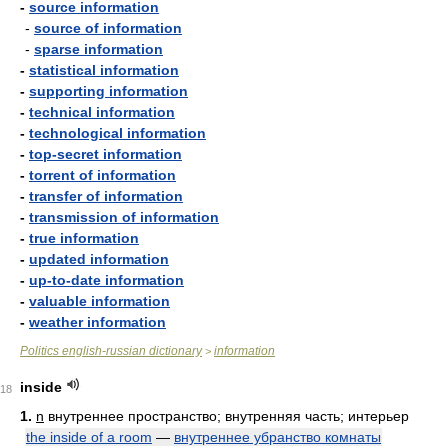
-
source information
-
source of information
-
sparse information
-
statistical information
-
supporting information
-
technical information
-
technological information
-
top-secret information
-
torrent of information
-
transfer of information
-
transmission of information
-
true information
-
updated information
-
up-to-date information
-
valuable information
-
weather information
Politics english-russian dictionary
information
>
inside
18
1.
n
внутреннее пространство; внутренняя часть; интерьер
the inside of a room
—
внутреннее убранство комнаты