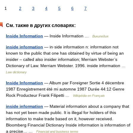
1
2
3
4
5
6
7
См. также в других словарях:
Inside Information
— Inside Information …
Википедия
inside information
— in·side information n: information not
known to the public that one has obtained by virtue of being an
insider – called also insider information; Merriam Webster’s
Dictionary of Law. Merriam Webster. 1996. inside information …
Law dictionary
Inside Information
— Album par Foreigner Sortie 4 décembre
1987 Enregistrement été mi automne 1987 Durée 44:12 Genre
Rock Producteur Frank Filipetti …
Wikipédia en Français
inside information
— Material information about a company that
has not yet been made public. It is illegal for holders of this
information to make trade based on it, however received.
Bloomberg Financial Dictionary Inside information is information of
a precise… …
Financial and business terms