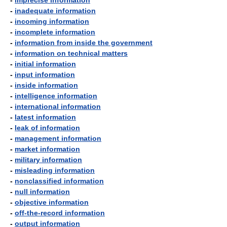
-
imprecise information
-
inadequate information
-
incoming information
-
incomplete information
-
information from inside the government
-
information on technical matters
-
initial information
-
input information
-
inside information
-
intelligence information
-
international information
-
latest information
-
leak of information
-
management information
-
market information
-
military information
-
misleading information
-
nonclassified information
-
null information
-
objective information
-
off-the-record information
-
output information