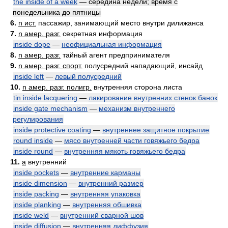
the inside of a week
— середина недели; время с
понедельника до пятницы
6.
n ист.
пассажир, занимающий место внутри дилижанса
7.
n амер. разг.
секретная информация
inside dope
—
неофициальная информация
8.
n амер. разг.
тайный агент предпринимателя
9.
n амер. разг. спорт.
полусредний нападающий, инсайд
inside left
—
левый полусредний
10.
n амер. разг. полигр.
внутренняя сторона листа
tin inside lacquering
—
лакирование внутренних стенок банок
inside gate mechanism
—
механизм внутреннего
регулирования
inside protective coating
—
внутреннее защитное покрытие
round inside
—
мясо внутренней части говяжьего бедра
inside round
—
внутренняя мякоть говяжьего бедра
11.
a
внутренний
inside pockets
—
внутренние карманы
inside dimension
—
внутренний размер
inside packing
—
внутренняя упаковка
inside planking
—
внутренняя обшивка
inside weld
—
внутренний сварной шов
inside diffusion
—
внутренняя диффузия