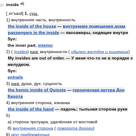
inside
20
[ˌɪn'saɪd]
1.
сущ.
1)
внутренняя часть; внутренность
the inside of the house
—
внутренние помещения дома
passengers in the inside
— пассажиры, сидящие внутри
Syn:
the inner part
,
interior
2)
(
insides
)
разг.
внутренности
(
обычно желудок и кишечник
)
My insides are out of order. — У меня что-то не в порядке с
желудком.
Syn:
entrails
3)
разг.
душа, дух; сущность
the heroic inside of Quixote
—
героическая натура Дон
Кихота
4)
внутренняя сторона, изнанка
the inside of the hand
— ладонь; тыльная сторона руки
5)
а)
сторона тротуара, удалённая от мостовой
б)
внутренняя сторона
(
поворота дороги
)
6)
круг приближённых