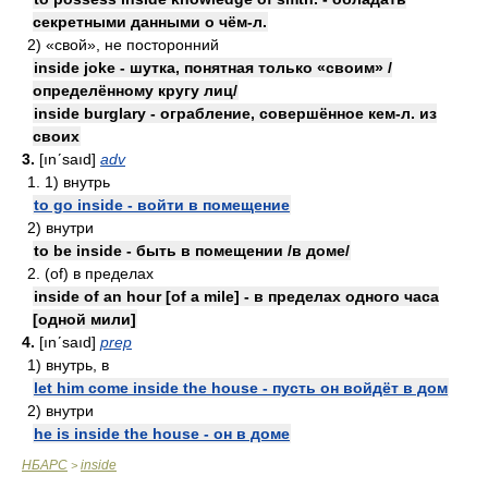
секретными данными о чём-л.
2) «свой», не посторонний
inside joke - шутка, понятная только «своим» /
определённому кругу лиц/
inside burglary - ограбление, совершённое кем-л. из
своих
3.
[ınʹsaıd]
adv
1. 1) внутрь
to go inside - войти в помещение
2) внутри
to be inside - быть в помещении /в доме/
2. (of) в пределах
inside of an hour [of a mile] - в пределах одного часа
[одной мили]
4.
[ınʹsaıd]
prep
1) внутрь, в
let him come inside the house - пусть он войдёт в дом
2) внутри
he is inside the house - он в доме
НБАРС
inside
>