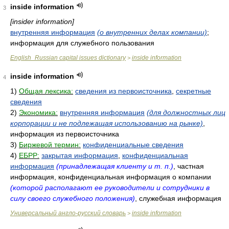
inside information
3
[insider information]
внутренняя информация
(о внутренних делах компании)
;
информация для служебного пользования
English_Russian capital issues dictionary
inside information
>
inside information
4
1)
Общая лексика:
сведения из первоисточника
,
секретные
сведения
2)
Экономика:
внутренняя информация
(для должностных лиц
корпорации и не подлежащая использованию на рынке)
,
информация из первоисточника
3)
Биржевой термин:
конфиденциальные сведения
4)
ЕБРР:
закрытая информация
,
конфиденциальная
информация
(принадлежащая клиенту и т. п.)
, частная
информация, конфиденциальная информация о компании
(которой располагают ее руководители и сотрудники в
силу своего служебного положения)
, служебная информация
Универсальный англо-русский словарь
inside information
>