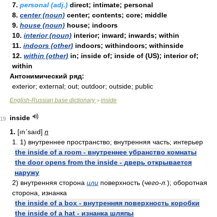
7.
personal (adj.)
direct; intimate; personal
8.
center (noun)
center; contents; core; middle
9.
house (noun)
house; indoors
10.
interior (noun)
interior; inward; inwards; within
11.
indoors (other)
indoors; withindoors; withinside
12.
within (other)
in; inside of; inside of (US); interior of;
within
Антонимический ряд:
exterior; external; out; outdoor; outside; public
English-Russian base dictionary
inside
>
inside
19
1.
[ınʹsaıd]
n
1. 1) внутреннее пространство; внутренняя часть; интерьер
the inside of a room - внутреннее убранство комнаты
the door opens from the inside - дверь открывается
наружу
2) внутренняя сторона
или
поверхность (
чего-л.
); оборотная
сторона, изнанка
the inside of a box - внутренняя поверхность коробки
the inside of a hat - изнанка шляпы