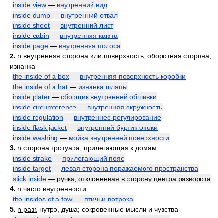
inside view
—
внутренний вид
inside dump
—
внутренний отвал
inside sheet
—
внутренний лист
inside cabin
—
внутренняя каюта
inside page
—
внутренняя полоса
2.
n
внутренняя сторона или поверхность; оборотная сторона,
изнанка
the inside of a box
—
внутренняя поверхность коробки
the inside of a hat
—
изнанка шляпы
inside plater
—
сборщик внутренней обшивки
inside circumference
—
внутренняя окружность
inside regulation
—
внутреннее регулирование
inside flask jacket
—
внутренний буртик опоки
inside washing
—
мойка внутренней поверхности
3.
n
сторона тротуара, прилегающая к домам
inside strake
—
прилегающий пояс
inside target
—
левая сторона поражаемого пространства
stick inside
— ручка, отклоненная в сторону центра разворота
4.
n
часто внутренности
the insides of a fowl
—
птичьи потроха
5.
n разг.
нутро, душа; сокровенные мысли и чувства