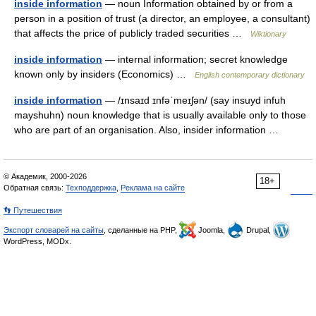
inside information
— noun Information obtained by or from a
person in a position of trust (a director, an employee, a consultant)
that affects the price of publicly traded securities …
Wiktionary
inside information
— internal information; secret knowledge
known only by insiders (Economics) …
English contemporary dictionary
inside information
— /ɪnsaɪd ɪnfəˈmeɪʃən/ (say insuyd infuh
mayshuhn) noun knowledge that is usually available only to those
who are part of an organisation. Also, insider information …
© Академик, 2000-2026
18+
Обратная связь:
Техподдержка
,
Реклама на сайте
👣 Путешествия
Экспорт словарей на сайты
, сделанные на PHP,
Joomla,
Drupal,
WordPress, MODx.