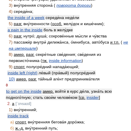
3)
вну́тренняя сторона́ (
поворота дороги
)
4)
середи́на;
the inside of a week
середи́на неде́ли
5)
разг.
вну́тренности (
особ.
желу́док и кише́чник);
a pain in the inside
боль в желу́дке
6)
разг.
нутро́; душа́; сокрове́нные мы́сли и чу́вства
7)
пассажи́р внутри́ дилижа́нса, о́мнибуса, авто́буса
и т.п.
(
не
на империале
)
8)
амер.
разг.
секре́тные све́дения; све́дения из
первоисто́чника (
тж.
inside information
)
9)
спорт.
полусре́дний напада́ющий;
inside left (right)
ле́вый (пра́вый) полусре́дний
10)
амер.
разг.
та́йный аге́нт предпринима́теля
◊
to get on the inside
амер.
войти́ в курс де́ла, узна́ть всю
подного́тную; стать свои́м челове́ком [
ср.
insider
]
2.
a
[ˊɪnsaɪd]
1)
вну́тренний;
inside track
a)
спорт.
вну́тренняя бегова́я доро́жка;
б)
ж.-д.
вну́тренний путь;