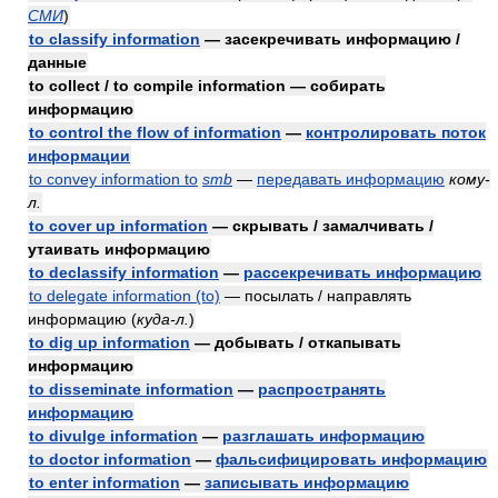
СМИ
)
to classify information
— засекречивать информацию /
данные
to collect / to compile information — собирать
информацию
to control the flow of information
—
контролировать поток
информации
to convey information to
smb
—
передавать информацию
кому-
л.
to cover up information
— скрывать / замалчивать /
утаивать информацию
to declassify information
—
рассекречивать информацию
to delegate information (to)
— посылать / направлять
информацию
(
куда-л.
)
to dig up information
— добывать / откапывать
информацию
to disseminate information
—
распространять
информацию
to divulge information
—
разглашать информацию
to doctor information
—
фальсифицировать информацию
to enter information
—
записывать информацию