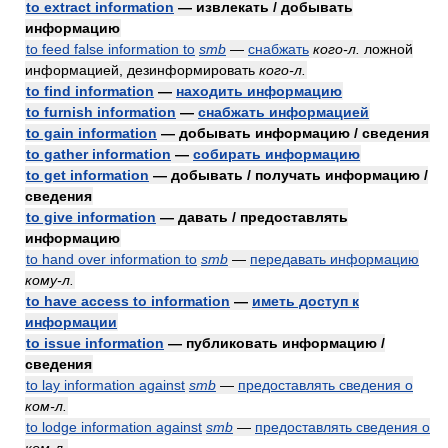
to extract information
— извлекать / добывать
информацию
to feed false information to
smb
—
снабжать
кого-л.
ложной
информацией, дезинформировать
кого-л.
to find information
—
находить информацию
to furnish information
—
снабжать информацией
to gain information
— добывать информацию / сведения
to gather information
—
собирать информацию
to get information
— добывать / получать информацию /
сведения
to give information
— давать / предоставлять
информацию
to hand over information to
smb
—
передавать информацию
кому-л.
to have access to information
—
иметь доступ к
информации
to issue information
— публиковать информацию /
сведения
to lay information against
smb
—
предоставлять сведения о
ком-л.
to lodge information against
smb
—
предоставлять сведения о