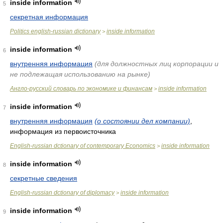
inside information
5
секретная информация
Politics english-russian dictionary
inside information
>
inside information
6
внутренняя информация
(для должностных лиц корпорации и
не подлежащая использованию на рынке)
Англо-русский словарь по экономике и финансам
inside information
>
inside information
7
внутренняя информация
(о состоянии дел компании)
,
информация из первоисточника
English-russian dctionary of contemporary Economics
inside information
>
inside information
8
секретные сведения
English-russian dctionary of diplomacy
inside information
>
inside information
9