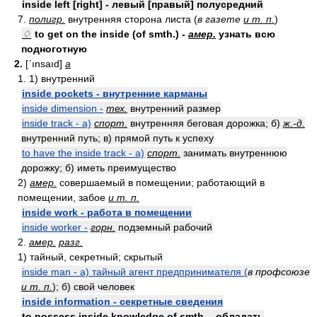
inside left [right] - левый [правый] полусредний
7.
полигр.
внутренняя сторона листа (
в газете
и т. п.
)
♢
to get on the inside (of smth.) -
амер.
узнать всю
подноготную
2.
[ʹınsaıd]
a
1. 1) внутренний
inside pockets - внутренние карманы
inside dimension -
тех.
внутренний размер
inside track - а)
спорт.
внутренняя беговая дорожка; б)
ж.-д.
внутренний путь; в) прямой путь к успеху
to have the inside track - а)
спорт.
занимать внутреннюю
дорожку; б) иметь преимущество
2)
амер.
совершаемый в помещении; работающий в
помещении, забое
и т. п.
inside work - работа в помещении
inside worker -
горн.
подземный рабочий
2.
амер.
разг.
1) тайный, секретный; скрытый
inside man - а) тайный агент предпринимателя (
в профсоюзе
и т. п.
); б) свой человек
inside information - секретные сведения
to possess inside knowledge of smth. - обладать