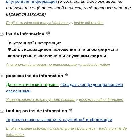
внутренняя информация
(о состоянии дел компании, не
получившая ещё открытой огласки, и её распространение
карается законом)
English-russian dctionary of diplomacy
inside information
>
inside information
10
"внутренняя" информация
Факты, касающиеся положения и планов фирмы и
недоступные населению и служащим фирмы.
Англо-русский словарь по инвестициям
inside information
>
possess inside information
11
Дипломатический термин:
обладать конфиденциальными
сведениями
Универсальный англо-русский словарь
possess inside information
>
trading on inside information
12
торговля с использованием служебной информации
English-russian dctionary of contemporary Economics
trading on inside
>
information