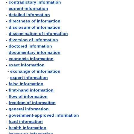
-
contradictory information
-
current information
-
detailed information
-
directness of information
-
disclosure of information
-
dissemination of information
-
diversion of information
-
doctored information
-
documentary information
-
economic information
-
exact information
-
exchange of information
-
expert information
-
false information
-
first-hand information
-
flow of information
-
freedom of information
-
general information
-
government-approved information
-
hard information
-
health information