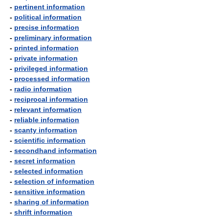
-
pertinent information
-
political information
-
precise information
-
preliminary information
-
printed information
-
private information
-
privileged information
-
processed information
-
radio information
-
reciprocal information
-
relevant information
-
reliable information
-
scanty information
-
scientific information
-
secondhand information
-
secret information
-
selected information
-
selection of information
-
sensitive information
-
sharing of information
-
shrift information