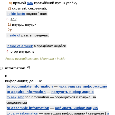
в)
прямо́й
или
кратча́йший путь к успе́ху
2)
скры́тый, секре́тный;
inside facts
подного́тная
3.
adv
1)
внутрь, внутри́
2)
:
inside of
разг.
в преде́лах
;
inside of a week
в преде́лах неде́ли
4.
prep
внутри́; в
Англо-русский словарь Мюллера
inside
>
information
17
n
информация; данные
to accumulate information
—
накапливать информацию
to acquire information
—
получать информацию
to ask
smb
for information — обращаться к
кому-л.
за
сведениями
to assemble information
—
собирать информацию
to carry information
— помещать информацию / сведения
(
в