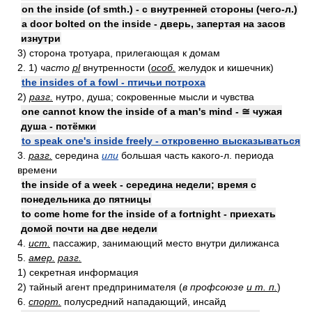
on the inside (of smth.) - с внутренней стороны (чего-л.)
a door bolted on the inside - дверь, запертая на засов
изнутри
3) сторона тротуара, прилегающая к домам
2. 1)
часто
pl
внутренности (
особ.
желудок и кишечник)
the insides of a fowl - птичьи потроха
2)
разг.
нутро, душа; сокровенные мысли и чувства
one cannot know the inside of a man's mind - ≅ чужая
душа - потёмки
to speak one's inside freely - откровенно высказываться
3.
разг.
середина
или
большая часть какого-л. периода
времени
the inside of a week - середина недели; время с
понедельника до пятницы
to come home for the inside of a fortnight - приехать
домой почти на две недели
4.
ист.
пассажир, занимающий место внутри дилижанса
5.
амер.
разг.
1) секретная информация
2) тайный агент предпринимателя (
в профсоюзе
и т. п.
)
6.
спорт.
полусредний нападающий, инсайд