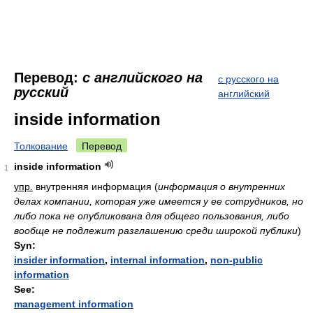
Перевод:
с английского на
с русского на
русский
английский
inside information
Толкование
Перевод
inside information
1
упр.
внутренняя информация
(
информация о внутренних
делах компании, которая уже имеется у ее сотрудников, но
либо пока не опубликована для общего пользования, либо
вообще не подлежит разглашению среди широкой публики
)
Syn:
insider information
,
internal information
,
non-public
information
See:
management information