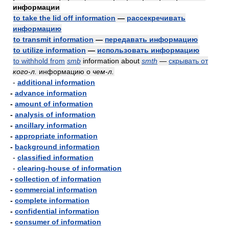
информации
to take the lid off information
—
рассекречивать
информацию
to transmit information
—
передавать информацию
to utilize information
—
использовать информацию
to withhold from
smb
information about
smth
—
скрывать от
кого-л.
информацию о
чем-л.
-
additional information
-
advance information
-
amount of information
-
analysis of information
-
ancillary information
-
appropriate information
-
background information
-
classified information
-
clearing-house of information
-
collection of information
-
commercial information
-
complete information
-
confidential information
-
consumer of information