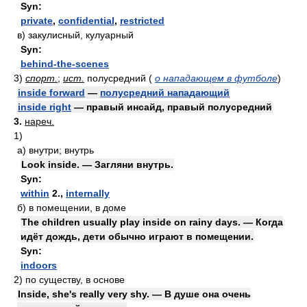
Syn:
private
,
confidential
,
restricted
в)
закулисный, кулуарный
Syn:
behind-the-scenes
3)
спорт.
;
ист.
полусредний
(
о нападающем в футболе
)
inside forward
—
полусредний нападающий
inside right
— правый инсайд, правый полусредний
3.
нареч.
1)
а)
внутри; внутрь
Look inside. — Загляни внутрь.
Syn:
within
2.,
internally
б)
в помещении, в доме
The children usually play inside on rainy days. — Когда
идёт дождь, дети обычно играют в помещении.
Syn:
indoors
2)
по существу, в основе
Inside, she's really very shy. — В душе она очень