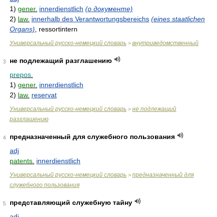
1)
gener.
innerdienstlich
(о документе)
2)
law.
innerhalb des Verantwortungsbereichs
(eines staatlichen
Organs)
, ressortintern
Универсальный русско-немецкий словарь
внутриведомственный
>
не подлежащий разглашению
3
prepos.
1)
gener.
innerdienstlich
2)
law.
reservat
Универсальный русско-немецкий словарь
не подлежащий
>
разглашению
предназначенный для служебного пользования
4
adj
patents.
innerdienstlich
Универсальный русско-немецкий словарь
предназначенный для
>
служебного пользования
представляющий служебную тайну
5
adj