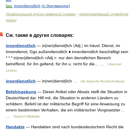
law.
innerdienstlich
(о документе)
Универсальный русско-немецкий словарь
представляющий служебную
>
тайну
См. также в других словарях:
innerdienstlich
— ịn|ner|dienst|lich 〈Adj.〉 im häusl. Dienst, im
Innendienst; Ggs außendienstlich ● innerdienstlich beschäftigt sein
* * * ịn|ner|dienst|lich <Adj.>: nur den dienstlichen Bereich
betreffend, für ihn geltend, für ihn u. nicht für die… …
Universal-
Lexikon
innerdienstlich
— ịn|ner|dienst|lich …
Die deutsche Rechtschreibung
Befehlsgebung
— Dieser Artikel oder Absatz stellt die Situation in
Deutschland dar. Hilf mit, die Situation in anderen Ländern zu
schildern. Befehl ist der militärische Begriff für eine Anweisung zu
einem bestimmten Verhalten, die ein militärischer Vorgesetzter…
…
Deutsch Wikipedia
Handakte
— Handakten sind nach bundesdeutschem Recht die