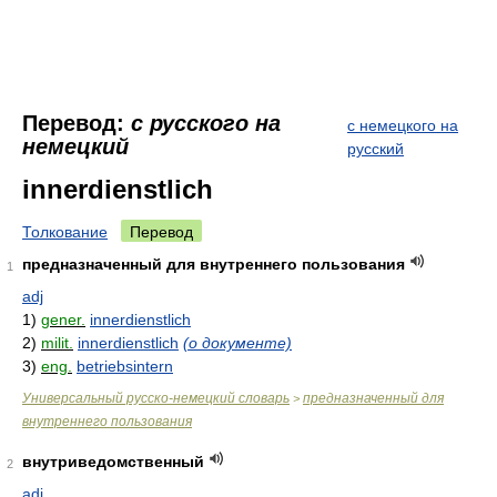
Перевод:
с русского на
с немецкого на
немецкий
русский
innerdienstlich
Толкование
Перевод
предназначенный для внутреннего пользования
1
adj
1)
gener.
innerdienstlich
2)
milit.
innerdienstlich
(о документе)
3)
eng.
betriebsintern
Универсальный русско-немецкий словарь
предназначенный для
>
внутреннего пользования
внутриведомственный
2
adj