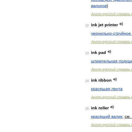
валиков
)
Англо
-
русский
словарь
ink
jet
printer
12
чернильно
-
струйное
Англо
-
русский
словарь
ink
pad
13
штемпельная
подуш
Англо
-
русский
словарь
ink
ribbon
14
красящая
лента
Англо
-
русский
словарь
ink
roller
15
красящий
валик
;
см
.
Англо
-
русский
словарь