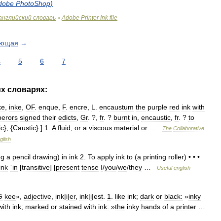
dobe
PhotoShop
)
английский
словарь
Adobe
Printer
Ink
file
>
ующая
→
4
5
6
7
их
словарях:
ke
,
inke
,
OF
.
enque
,
F
.
encre
,
L
.
encaustum
the
purple
red
ink
with
erors
signed
their
edicts
,
Gr
. ?,
fr
. ?
burnt
in
,
encaustic
,
fr
. ?
to
ic
}, {
Caustic
}.]
1
.
A
fluid
,
or
a
viscous
material
or
…
The
Collaborative
glish
eg
a
pencil
drawing
)
in
ink
2
.
To
apply
ink
to
(
a
printing
roller
) • • •
ink
ˈin
[
transitive
] [
present
tense
I
/
you
/
we
/
they
…
Useful
english
G
kee
»,
adjective
,
ink
|
i
|
er
,
ink
|
i
|
est
.
1
.
like
ink
;
dark
or
black:
»
inky
with
ink
;
marked
or
stained
with
ink:
»
the
inky
hands
of
a
printer
…