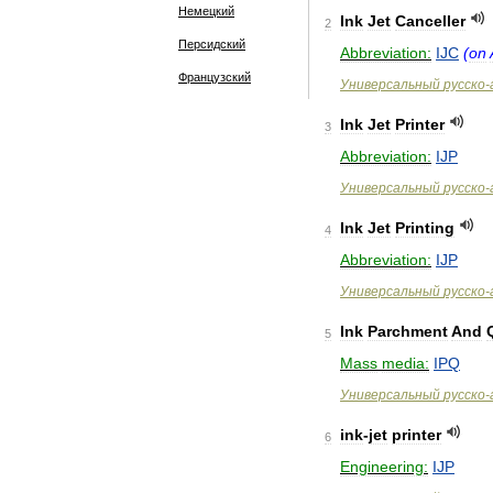
Немецкий
Ink
Jet
Canceller
2
Персидский
Abbreviation:
IJC
(
on
Французский
Универсальный
русско
-
Ink
Jet
Printer
3
Abbreviation:
IJP
Универсальный
русско
-
Ink
Jet
Printing
4
Abbreviation:
IJP
Универсальный
русско
-
Ink
Parchment
And
5
Mass
media:
IPQ
Универсальный
русско
-
ink
-
jet
printer
6
Engineering:
IJP