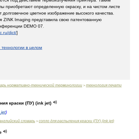
ются
под
действием
термоизлучения
принтера
.
Таким
лы
приобретают
определенную
окраску
,
и
на
чистом
листе
т
долговечное
цветное
изображение
высокого
качества
.
я
ZINK
Imaging
представила
свою
патентованную
нференции
DEMO
07
.
c
.
ru
/
dict
/
]
е
технологии
в
целом
варь
нормативно
-
технической
терминологии
технология
печати
>
ния
краски
(
ПУ
) (
ink
jet
)
jet
)
английский
словарь
сопло
для
распыления
краски
(
ПУ
) (
ink
jet
)
>
e