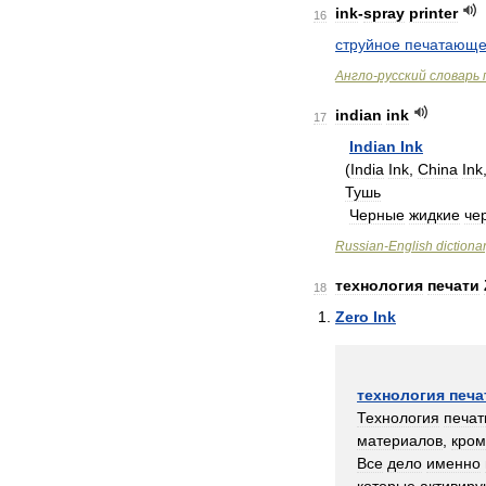
ink
-
spray
printer
16
струйное
печатающ
Англо
-
русский
словарь
indian
ink
17
Indian
Ink
(
India
Ink
,
China
Ink
Тушь
Черные
жидкие
че
Russian
-
English
dictiona
технология
печати
18
Zero
Ink
технология
печа
Технология
печат
материалов
,
кром
Все
дело
именно