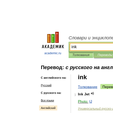
Словари и энциклоп
academic.ru
Толкования
Переводы
Перевод:
с русского на анг
ink
С английского на:
Русский
Толкование
Перев
С русского на:
Ink
Jet
1
Все языки
Photo:
IJ
Английский
Универсальный
русско
-