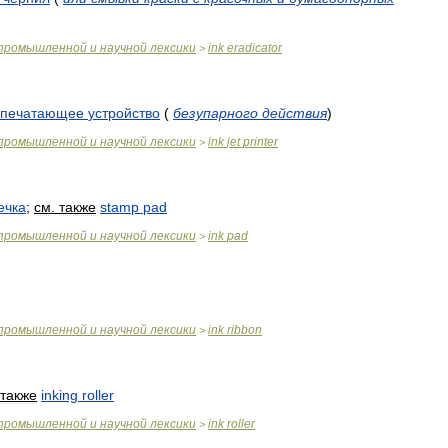
промышленной
и
научной
лексики
ink
eradicator
>
печатающее
устройство
(
безупарного
действия
)
промышленной
и
научной
лексики
ink
jet
printer
>
ечка
;
см
.
также
stamp
pad
промышленной
и
научной
лексики
ink
pad
>
промышленной
и
научной
лексики
ink
ribbon
>
также
inking
roller
промышленной
и
научной
лексики
ink
roller
>