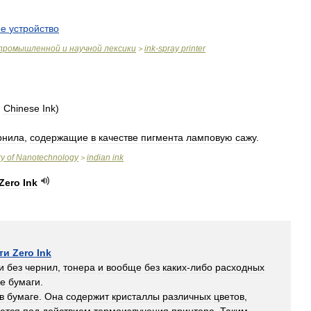
ее
устройство
промышленной
и
научной
лексики
ink
-
spray
printer
>
,
Chinese
Ink
)
рнила
,
содержащие
в
качестве
пигмента
ламповую
сажу
.
ry
of
Nanotechnology
indian
ink
>
Zero
Ink
ти
Zero
Ink
и
без
чернил
,
тонера
и
вообще
без
каких
-
либо
расходных
е
бумаги
.
в
бумаге
.
Она
содержит
кристаллы
различных
цветов
,