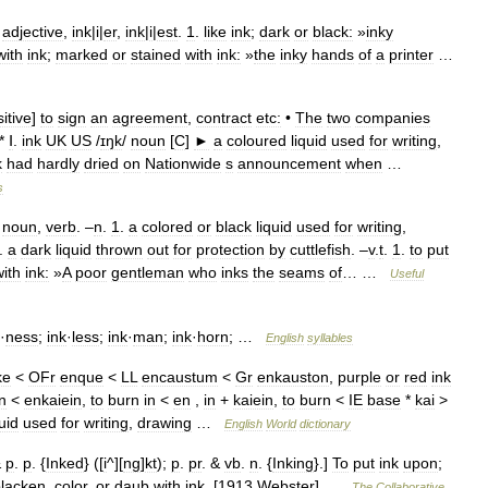
,
adjective
,
ink
|
i
|
er
,
ink
|
i
|
est
.
1
.
like
ink
;
dark
or
black:
»
inky
with
ink
;
marked
or
stained
with
ink:
»
the
inky
hands
of
a
printer
…
sitive
]
to
sign
an
agreement
,
contract
etc:
•
The
two
companies
 *
Ⅰ
.
ink
UK
US
/
ɪŋk
/
noun
[
C
]
►
a
coloured
liquid
used
for
writing
,
k
had
hardly
dried
on
Nationwide
s
announcement
when
…
s
,
noun
,
verb
. –
n
.
1
.
a
colored
or
black
liquid
used
for
writing
,
.
a
dark
liquid
thrown
out
for
protection
by
cuttlefish
. –
v
.
t
.
1
.
to
put
with
ink:
»
A
poor
gentleman
who
inks
the
seams
of
… …
Useful
·
ness
;
ink
·
less
;
ink
·
man
;
ink
·
horn
; …
English
syllables
ke
<
OFr
enque
<
LL
encaustum
<
Gr
enkauston
,
purple
or
red
ink
in
<
enkaiein
,
to
burn
in
<
en
,
in
+
kaiein
,
to
burn
<
IE
base
*
kai
>
quid
used
for
writing
,
drawing
…
English
World
dictionary
&
p
.
p
. {
Inked
} ([
i
^][
ng
]
kt
);
p
.
pr
. &
vb
.
n
. {
Inking
}.]
To
put
ink
upon
;
lacken
,
color
,
or
daub
with
ink
. [
1913
Webster
] …
The
Collaborative