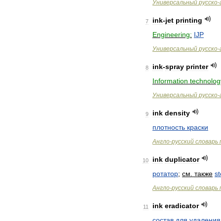
Универсальный
русско
-
ink
-
jet
printing
7
Engineering:
IJP
Универсальный
русско
-
ink
-
spray
printer
8
Information
technolog
Универсальный
русско
-
ink
density
9
плотность
краски
Англо
-
русский
словарь
ink
duplicator
10
ротатор
;
см
.
также
st
Англо
-
русский
словарь
ink
eradicator
11
состав
для
удаления