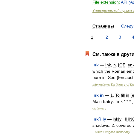
File
extension:
API
(
A
Универсальный
русско
-
Страницы
След
1
2
3
См
.
также
в
друг
Ink
—
Ink
,
n
. [
OE
.
en
which
the
Roman
emp
burn
in
.
See
{
Encaust
International
Dictionary
of
En
ink
in
—
1
.
To
fill
in
(
Main
Entry:
↑
ink
* * *
ˌ
dictionary
ink
´
i
|
ly
—
ink
|
y
«
IHN
shadows
.
2
.
covered
Useful
english
dictionary