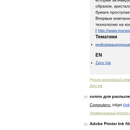
которые
активиру
образом
,
кристал
бумаге
проступае
Впервые
компани
технологию
на
ко
[
http:
//
www
.
morep
Тематики
информационны
EN
Zero
Ink
Русско
-
английский
сло
Zero
Ink
сопло
для
распыле
19
Computers:
inkjet
(
ink
Универсальный
русско
-
Adobe
Printer
Ink
fil
20