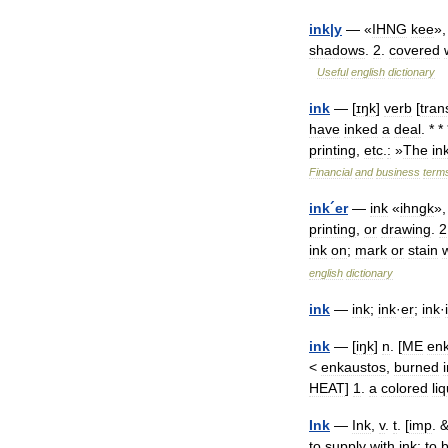
ink
|
y
— «
IHNG
kee
»
shadows
.
2
.
covered
Useful
english
dictionary
ink
— [
ɪŋk
]
verb
[
tran
have
inked
a
deal
. * *
printing
,
etc
.
:
»
The
in
Financial
and
business
term
ink
´
er
—
ink
«
ihngk
»
printing
,
or
drawing
.
2
ink
on
;
mark
or
stain
english
dictionary
ink
—
ink
;
ink
·
er
;
ink
·
i
ink
— [
iŋk
]
n
. [
ME
en
<
enkaustos
,
burned
HEAT
]
1
.
a
colored
li
Ink
—
Ink
,
v
.
t
. [
imp
. 
to
supply
with
ink
;
to
b