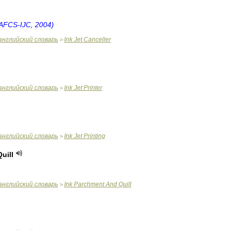
AFCS
-
IJC
,
2004
)
английский
словарь
Ink
Jet
Canceller
>
английский
словарь
Ink
Jet
Printer
>
английский
словарь
Ink
Jet
Printing
>
Quill
английский
словарь
Ink
Parchment
And
Quill
>