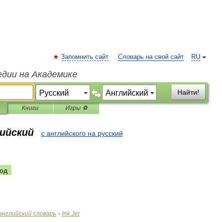
Запомнить сайт
Словарь на свой сайт
RU
едии на Академике
Найти!
Книги
Игры ⚽
лийский
с английского на русский
од
английский
словарь
Ink
Jet
>