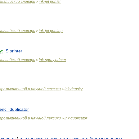
английский
словарь
ink
-
jet
printer
>
английский
словарь
ink
-
jet
printing
>
y:
IS
printer
английский
словарь
ink
-
spray
printer
>
промышленной
и
научной
лексики
ink
density
>
encil
duplicator
промышленной
и
научной
лексики
ink
duplicator
>
чернил
(
или
смывки
краски
с
красочных
и
бумагоопорных