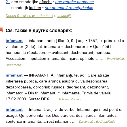
2
een smadelijke
aftocht
•
une retraite honteuse
smadelijk
lachen
•
rire de manière méprisable
Deens-Russisch woordenboek
smadelijk
>
См. также в других словарях:
infamant
— infamant, ante [ ɛ̃famɑ̃, ɑ̃t ] adj. • 1557; p. prés. de l a.
v. infamer (XIIIe); lat. infamare « déshonorer » ♦ Qui flétrit l
honneur, la réputation. ⇒ avilissant, déshonorant, honteux.
Accusation, imputation infamante. Injure, épithète… …
Encyclopédie
Universelle
infamant
— INFAMÁNT, Ă, infamanţi, te, adj. Care atrage
înfierarea publică, care aruncă asupra cuiva dezonoarea,
dezaprobarea, oprobriul; ruşinos, degradant, dezonorant,
infamator. – Din fr. infamant, it. infamante. Trimis de valeriu,
17.02.2009. Sursa: DEX …
Dicționar Român
infamant
— Infamant. adj. v. du verbe. Infamer, qui n est point en
usage, Qui porte infamie. Des paroles, des injures infamantes.
sentence infamante, arrest infamant …
Dictionnaire de l'Académie