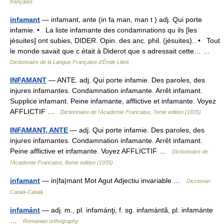
française
infamant
— infamant, ante (in fa man, man t ) adj. Qui porte
infamie. • La liste infamante des condamnations qu ils [les
jésuites] ont subies, DIDER. Opin. des anc. phil. (jésuites).. • Tout
le monde savait que c était à Diderot que s adressait cette… …
Dictionnaire de la Langue Française d'Émile Littré
INFAMANT
— ANTE. adj. Qui porte infamie. Des paroles, des
injures infamantes. Condamnation infamante. Arrêt infamant.
Supplice infamant. Peine infamante, afflictive et infamante. Voyez
AFFLICTIF …
Dictionnaire de l'Academie Francaise, 7eme edition (1835)
INFAMANT, ANTE
— adj. Qui porte infamie. Des paroles, des
injures infamantes. Condamnation infamante. Arrêt infamant.
Peine afflictive et infamante. Voyez AFFLICTIF …
Dictionnaire de
l'Academie Francaise, 8eme edition (1935)
infamant
— in|fa|mant Mot Agut Adjectiu invariable …
Diccionari
Català-Català
infamánt
— adj. m., pl. infamánţi; f. sg. infamántã, pl. infamánte
…
Romanian orthography