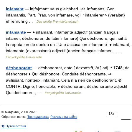
infamant
— in|fa|mant <aus gleichbed. lat. infamans, Gen.
infamantis, Part. Präs. von infamare, vgl. ↑infamieren> (veraltet)
ehrenrührig …
Das große Fremdwörterbuch
infamante
— ● infamant, infamante adjectif (ancien français
infamer, déshonorer, du latin infamare) Qui déshonore, qui nuit à
la réputation de quelqu un : Une accusation infamante. ● infamant,
infamante (expressions) adjectif (ancien français infamer,… …
Encyclopédie Universelle
déshonorant
— déshonorant, ante [ dezɔnɔrɑ̃, ɑ̃t ] adj. • 1748; de
déshonorer ♦ Qui déshonore. Conduite déshonorante. ⇒
avilissant, honteux, infamant. Cela n a rien de déshonorant. ⊗
CONTR. Digne, honorable. ● déshonorant, déshonorante adjectif
Qui déshonore ; …
Encyclopédie Universelle
© Академик, 2000-2026
18+
Обратная связь:
Техподдержка
,
Реклама на сайте
👣 Путешествия