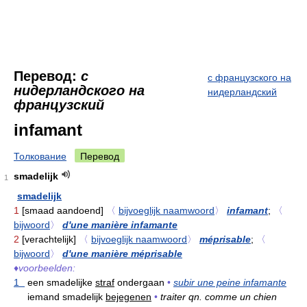
Перевод:
с
с французского на
нидерландского на
нидерландский
французский
infamant
Толкование
Перевод
smadelijk
1
smadelijk
1
[smaad aandoend]
〈
bijvoeglijk naamwoord
〉
infamant
;
〈
bijwoord
〉
d'une manière infamante
2
[verachtelijk]
〈
bijvoeglijk naamwoord
〉
méprisable
;
〈
bijwoord
〉
d'une manière méprisable
♦
voorbeelden:
1
een smadelijke
straf
ondergaan
•
subir une peine infamante
iemand smadelijk
bejegenen
•
traiter qn. comme un chien