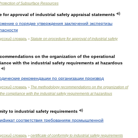
Protection
of
Subsurface
Resources
e
for
approval
of
industrial
safety
appraisal
statements
ожение
о
порядке
утверждения
заключений
экспертизы
пасности
усский
словарь
Statute
on
procedure
for
approval
of
industrial
safety
>
ecommendations
on
the
organization
of
the
operational
iance
with
the
industrial
safety
requirements
at
hazardous
одические
рекомендации
по
организации
производ
усский
словарь
The
methodology
recommendations
on
the
organization
of
>
the
compliance
with
the
industrial
safety
requirements
at
hazardous
mity
to
industrial
safety
requirements
тификат
соответствия
требованиям
промышленной
усский
словарь
certificate
of
conformity
to
industrial
safety
requirements
>