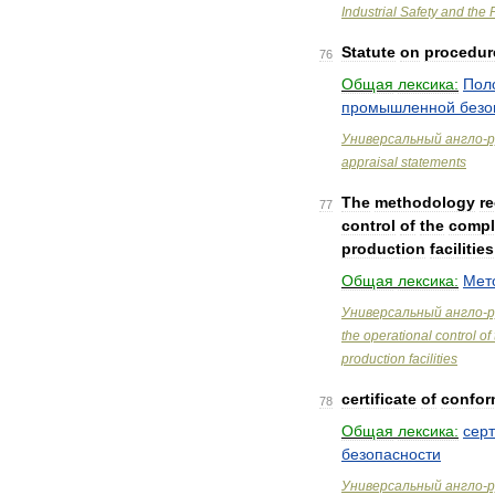
Industrial
Safety
and
the
Statute
on
procedur
76
Общая
лексика:
Пол
промышленной
безо
Универсальный
англо
-
р
appraisal
statements
The
methodology
r
77
control
of
the
compl
production
facilities
Общая
лексика:
Мет
Универсальный
англо
-
р
the
operational
control
of
production
facilities
certificate
of
confor
78
Общая
лексика:
сер
безопасности
Универсальный
англо
-
р