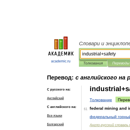
Словари и энциклоп
academic.ru
Толкования
Переводы
Перевод:
с английского на 
industrial+s
С русского на:
Английский
Толкование
Перев
С английского на:
federal
mining
and
i
61
Все языки
федеральный
горны
Болгарский
Англо
-
русский
словарь