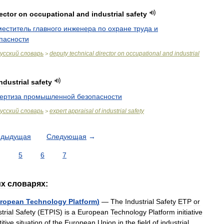
ector
on
occupational
and
industrial
safety
меститель
главного
инженера
по
охране
труда
и
пасности
усский
словарь
deputy
technical
director
on
occupational
and
industrial
>
ndustrial
safety
ертиза
промышленной
безопасности
усский
словарь
expert
appraisal
of
industrial
safety
>
едыдущая
Следующая
→
5
6
7
их
словарях:
ropean
Technology
Platform
)
—
The
Industrial
Safety
ETP
or
trial
Safety
(
ETPIS
)
is
a
European
Technology
Platform
initiative
itive
situation
of
the
European
Union
in
the
field
of
industrial