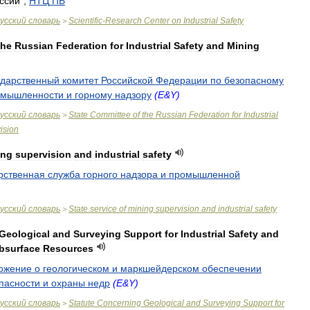
ссии
",
НТЦ
ПБ
усский
словарь
Scientific
-
Research
Center
on
Industrial
Safety
>
the
Russian
Federation
for
Industrial
Safety
and
Mining
ударственный
комитет
Российской
Федерации
по
безопасному
омышленности
и
горному
надзору
(
E
&
Y
)
усский
словарь
State
Committee
of
the
Russian
Federation
for
Industrial
>
ision
ing
supervision
and
industrial
safety
рственная
служба
горного
надзора
и
промышленной
усский
словарь
State
service
of
mining
supervision
and
industrial
safety
>
Geological
and
Surveying
Support
for
Industrial
Safety
and
bsurface
Resources
ожение
о
геологическом
и
маркшейдерском
обеспечении
пасности
и
охраны
недр
(
E
&
Y
)
усский
словарь
Statute
Concerning
Geological
and
Surveying
Support
for
>