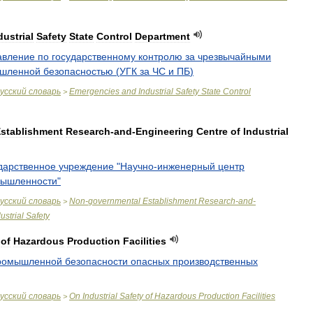
dustrial
Safety
State
Control
Department
авление
по
государственному
контролю
за
чрезвычайными
шленной
безопасностью
(
УГК
за
ЧС
и
ПБ
)
усский
словарь
Emergencies
and
Industrial
Safety
State
Control
>
stablishment
Research
-
and
-
Engineering
Centre
of
Industrial
дарственное
учреждение
"
Научно
-
инженерный
центр
ышленности
"
усский
словарь
Non
-
governmental
Establishment
Research
-
and
-
>
ustrial
Safety
of
Hazardous
Production
Facilities
ромышленной
безопасности
опасных
производственных
усский
словарь
On
Industrial
Safety
of
Hazardous
Production
Facilities
>