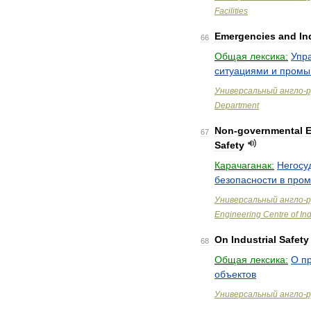
Facilities
Emergencies
and
In
66
Общая
лексика:
Упр
ситуациями
и
промы
Универсальный
англо
-
р
Department
Non
-
governmental
E
67
Safety
Карачаганак:
Негосу
безопасности
в
пром
Универсальный
англо
-
р
Engineering
Centre
of
Ind
On
Industrial
Safety
68
Общая
лексика:
О
п
объектов
Универсальный
англо
-
р