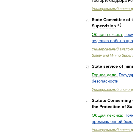
Госгортехнадзора
Ро
Универсальный
англо
-
р
State
Committee
of
73
Supervision
Общая
лексика:
Гос
ведению
работ
в
пр
Универсальный
англо
-
р
Safety
and
Mining
Superv
State
service
of
min
74
Горное
дело:
Госуда
безопасности
Универсальный
англо
-
р
Statute
Concerning
75
the
Protection
of
Su
Общая
лексика:
Пол
промышленной
безо
Универсальный
англо
-
р