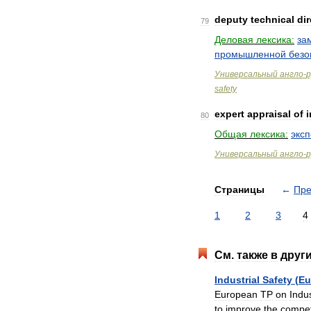
deputy
technical
dir
79
Деловая
лексика:
за
промышленной
безо
Универсальный
англо
-
р
safety
expert
appraisal
of
i
80
Общая
лексика:
эксп
Универсальный
англо
-
р
Страницы
←
Пр
1
2
3
4
См
.
также
в
друг
Industrial
Safety
(
Eu
European
TP
on
Indus
to
improve
the
compet