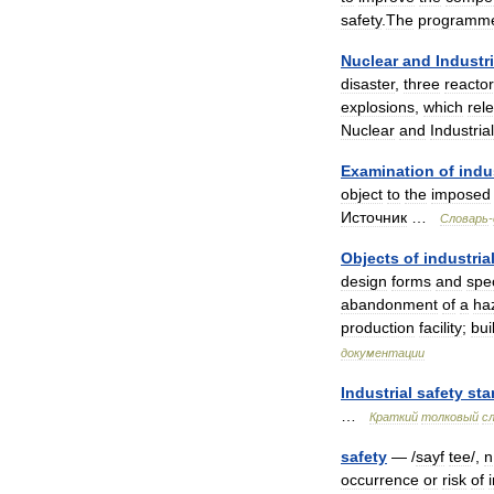
safety
.
The
programm
Nuclear
and
Industri
disaster
,
three
reacto
explosions
,
which
rel
Nuclear
and
Industrial
Examination
of
indu
object
to
the
imposed
Источник
…
Словарь
-
Objects
of
industria
design
forms
and
spec
abandonment
of
a
ha
production
facility
;
bui
документации
Industrial
safety
sta
…
Краткий
толковый
с
safety
— /
sayf
tee
/,
n
occurrence
or
risk
of