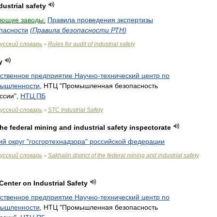
dustrial
safety
ающие
заводы:
Правила
проведения
экспертизы
пасности
(
Правила
безопасности
РТН
)
усский
словарь
Rules
for
audit
of
industrial
safety
>
y
ственное
предприятие
Научно
-
технический
центр
по
ышленности
,
НТЦ
"
Промышленная
безопасность
ссии
",
НТЦ
ПБ
усский
словарь
STC
Industrial
Safety
>
the
federal
mining
and
industrial
safety
inspectorate
ий
округ
"
госгортехнадзора
"
российской
федерации
усский
словарь
Sakhalin
district
of
the
federal
mining
and
industrial
safety
>
Center
on
Industrial
Safety
ственное
предприятие
Научно
-
технический
центр
по
ышленности
,
НТЦ
"
Промышленная
безопасность