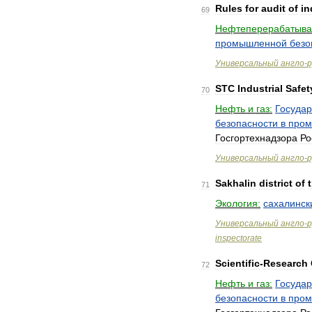
Rules
for
audit
of
in
69
Нефтеперерабатыв
промышленной
безо
Универсальный
англо
-
р
STC
Industrial
Safet
70
Нефть
и
газ:
Государ
безопасности
в
пром
Госгортехнадзора
Ро
Универсальный
англо
-
р
Sakhalin
district
of
71
Экология:
сахалинск
Универсальный
англо
-
р
inspectorate
Scientific
-
Research
72
Нефть
и
газ:
Государ
безопасности
в
пром