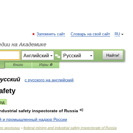
Запомнить сайт
Словарь на свой сайт
RU
едии на Академике
Найти!
Книги
Игры ⚽
русский
с русского на английский
afety
од
ndustrial
safety
inspectorate
of
Russia
й
и
промышленный
надзор
России
по
экологии
federal
mining
and
industrial
safety
inspectorate
of
Russia
>