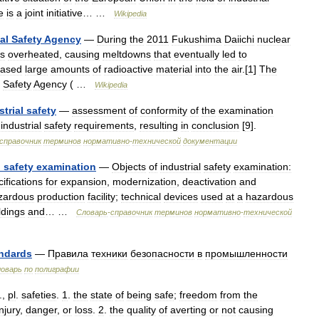
e
is
a
joint
initiative
… …
Wikipedia
al
Safety
Agency
—
During
the
2011
Fukushima
Daiichi
nuclear
rs
overheated
,
causing
meltdowns
that
eventually
led
to
eased
large
amounts
of
radioactive
material
into
the
air
.[
1
]
The
Safety
Agency
( …
Wikipedia
strial
safety
—
assessment
of
conformity
of
the
examination
industrial
safety
requirements
,
resulting
in
conclusion
[
9
].
справочник
терминов
нормативно
-
технической
документации
l
safety
examination
—
Objects
of
industrial
safety
examination:
ifications
for
expansion
,
modernization
,
deactivation
and
zardous
production
facility
;
technical
devices
used
at
a
hazardous
ldings
and
… …
Словарь
-
справочник
терминов
нормативно
-
технической
ndards
—
Правила
техники
безопасности
в
промышленности
ловарь
по
полиграфии
.,
pl
.
safeties
.
1
.
the
state
of
being
safe
;
freedom
from
the
injury
,
danger
,
or
loss
.
2
.
the
quality
of
averting
or
not
causing