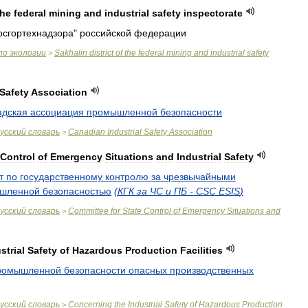
the
federal
mining
and
industrial
safety
inspectorate
осгортехнадзора
"
российской
федерации
по
экологии
Sakhalin
district
of
the
federal
mining
and
industrial
safety
>
Safety
Association
адская
ассоциация
промышленной
безопасности
усский
словарь
Canadian
Industrial
Safety
Association
>
Control
of
Emergency
Situations
and
Industrial
Safety
т
по
государственному
контролю
за
чрезвычайными
шленной
безопасностью
(
КГК
за
ЧС
и
ПБ
-
CSC
ESIS
)
усский
словарь
Committee
for
State
Control
of
Emergency
Situations
and
>
strial
Safety
of
Hazardous
Production
Facilities
ромышленной
безопасности
опасных
производственных
усский
словарь
Concerning
the
Industrial
Safety
of
Hazardous
Production
>