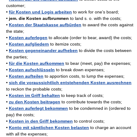
customer;
•
für Kosten und Logis arbeiten
to work for one’s board;
•
jem. die Kosten aufbrummen
to land s. o. with the costs;
•
Kosten der Staatskasse aufbürden
to award the costs against
the state;
•
Kosten auferlegen
to allocate (order to bear, award) the costs;
•
Kosten aufgliedern
to itemize costs;
•
Kosten gegeneinander aufheben
to divide the costs between
the parties;
•
für die Kosten aufkommen
to bear (meet, pay) the expenses;
•
Kosten aufschlüsseln
to break down expenses;
•
Kosten aufteilen
to apportion costs, to lump the expenses;
•
sich die voraussichtlich entstehenden Kosten ausrechnen
to reckon the probable costs;
•
Kosten im Griff behalten
to keep track of costs;
•
zu den Kosten beitragen
to contribute towards the costs;
•
Kosten auferlegt bekommen
to be condemned in (ordered to
pay) the costs;
•
Kosten in den Griff bekommen
to control costs;
•
Konto mit sämtlichen Kosten belasten
to charge an account
with all the expenses;