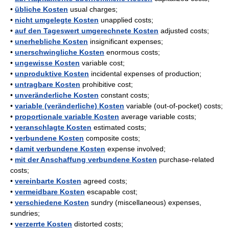
•
übliche Kosten
usual charges;
•
nicht umgelegte Kosten
unapplied costs;
•
auf den Tageswert umgerechnete Kosten
adjusted costs;
•
unerhebliche Kosten
insignificant expenses;
•
unerschwingliche Kosten
enormous costs;
•
ungewisse Kosten
variable cost;
•
unproduktive Kosten
incidental expenses of production;
•
untragbare Kosten
prohibitive cost;
•
unveränderliche Kosten
constant costs;
•
variable (veränderliche) Kosten
variable (out-of-pocket) costs;
•
proportionale variable Kosten
average variable costs;
•
veranschlagte Kosten
estimated costs;
•
verbundene Kosten
composite costs;
•
damit verbundene Kosten
expense involved;
•
mit der Anschaffung verbundene Kosten
purchase-related
costs;
•
vereinbarte Kosten
agreed costs;
•
vermeidbare Kosten
escapable cost;
•
verschiedene Kosten
sundry (miscellaneous) expenses,
sundries;
•
verzerrte Kosten
distorted costs;