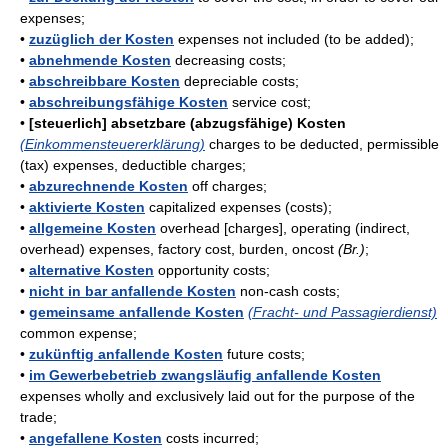
expenses;
•
zuzüglich der Kosten
expenses not included (to be added);
•
abnehmende Kosten
decreasing costs;
•
abschreibbare Kosten
depreciable costs;
•
abschreibungsfähige Kosten
service cost;
•
[steuerlich] absetzbare (abzugsfähige) Kosten
(Einkommensteuererklärung)
charges to be deducted, permissible
(tax) expenses, deductible charges;
•
abzurechnende Kosten
off charges;
•
aktivierte Kosten
capitalized expenses (costs);
•
allgemeine Kosten
overhead [charges], operating (indirect,
overhead) expenses, factory cost, burden, oncost
(Br.)
;
•
alternative Kosten
opportunity costs;
•
nicht in bar anfallende Kosten
non-cash costs;
•
gemeinsame anfallende Kosten
(Fracht- und Passagierdienst)
common expense;
•
zukünftig anfallende Kosten
future costs;
•
im Gewerbebetrieb zwangsläufig anfallende Kosten
expenses wholly and exclusively laid out for the purpose of the
trade;
•
angefallene Kosten
costs incurred;