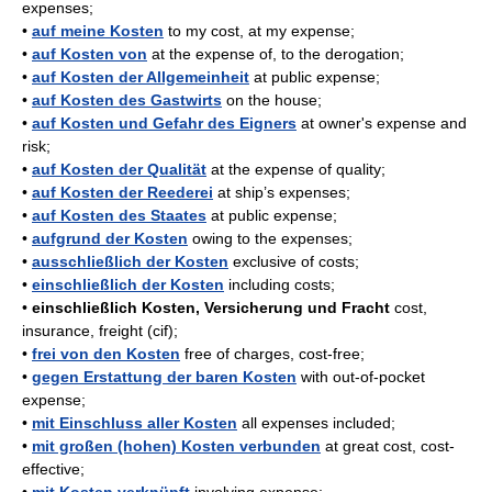
expenses;
•
auf meine Kosten
to my cost, at my expense;
•
auf Kosten von
at the expense of, to the derogation;
•
auf Kosten der Allgemeinheit
at public expense;
•
auf Kosten des Gastwirts
on the house;
•
auf Kosten und Gefahr des Eigners
at owner's expense and
risk;
•
auf Kosten der Qualität
at the expense of quality;
•
auf Kosten der Reederei
at ship’s expenses;
•
auf Kosten des Staates
at public expense;
•
aufgrund der Kosten
owing to the expenses;
•
ausschließlich der Kosten
exclusive of costs;
•
einschließlich der Kosten
including costs;
•
einschließlich Kosten, Versicherung und Fracht
cost,
insurance, freight (cif);
•
frei von den Kosten
free of charges, cost-free;
•
gegen Erstattung der baren Kosten
with out-of-pocket
expense;
•
mit Einschluss aller Kosten
all expenses included;
•
mit großen (hohen) Kosten verbunden
at great cost, cost-
effective;