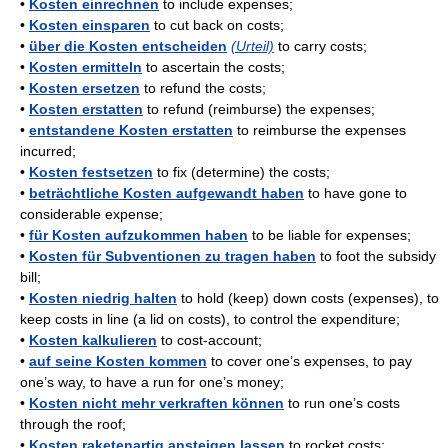
•
Kosten einrechnen
to include expenses;
•
Kosten einsparen
to cut back on costs;
•
über die Kosten entscheiden
(Urteil)
to carry costs;
•
Kosten ermitteln
to ascertain the costs;
•
Kosten ersetzen
to refund the costs;
•
Kosten erstatten
to refund (reimburse) the expenses;
•
entstandene Kosten erstatten
to reimburse the expenses
incurred;
•
Kosten festsetzen
to fix (determine) the costs;
•
beträchtliche Kosten aufgewandt haben
to have gone to
considerable expense;
•
für Kosten aufzukommen haben
to be liable for expenses;
•
Kosten für Subventionen zu tragen haben
to foot the subsidy
bill;
•
Kosten niedrig halten
to hold (keep) down costs (expenses), to
keep costs in line (a lid on costs), to control the expenditure;
•
Kosten kalkulieren
to cost-account;
•
auf seine Kosten kommen
to cover one’s expenses, to pay
one’s way, to have a run for one’s money;
•
Kosten nicht mehr verkraften können
to run one’s costs
through the roof;
•
Kosten raketenartig ansteigen lassen
to rocket costs;