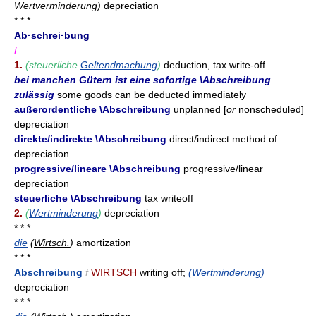
Wertverminderung)
depreciation
* * *
Ab·schrei·bung
f
1.
(steuerliche
Geltendmachung
)
deduction, tax write-off
bei manchen Gütern ist eine sofortige \Abschreibung
zulässig
some goods can be deducted immediately
außerordentliche \Abschreibung
unplanned [
or
nonscheduled]
depreciation
direkte/indirekte \Abschreibung
direct/indirect method of
depreciation
progressive/lineare \Abschreibung
progressive/linear
depreciation
steuerliche \Abschreibung
tax writeoff
2.
(
Wertminderung
)
depreciation
* * *
die
(
Wirtsch.
)
amortization
* * *
Abschreibung
f
WIRTSCH
writing off;
(Wertminderung)
depreciation
* * *