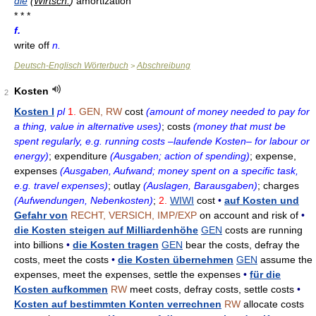
die
(
Wirtsch.
)
amortization
* * *
f.
write off
n.
Deutsch-Englisch Wörterbuch
Abschreibung
>
Kosten
2
Kosten I
pl
1.
GEN, RW
cost
(amount of money needed to pay for
a thing, value in alternative uses)
; costs
(money that must be
spent regularly, e.g. running costs –laufende Kosten– for labour or
energy)
; expenditure
(Ausgaben; action of spending)
; expense,
expenses
(Ausgaben, Aufwand; money spent on a specific task,
e.g. travel expenses)
; outlay
(Auslagen, Barausgaben)
; charges
(Aufwendungen, Nebenkosten)
;
2.
WIWI
cost
•
auf Kosten und
Gefahr von
RECHT, VERSICH, IMP/EXP
on account and risk of
•
die Kosten steigen auf Milliardenhöhe
GEN
costs are running
into billions
•
die Kosten tragen
GEN
bear the costs, defray the
costs, meet the costs
•
die Kosten übernehmen
GEN
assume the
expenses, meet the expenses, settle the expenses
•
für die
Kosten aufkommen
RW
meet costs, defray costs, settle costs
•
Kosten auf bestimmten Konten verrechnen
RW
allocate costs