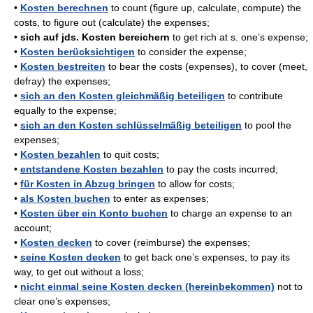
•
Kosten berechnen
to count (figure up, calculate, compute) the
costs, to figure out (calculate) the expenses;
•
sich auf jds. Kosten bereichern
to get rich at s. one’s expense;
•
Kosten berücksichtigen
to consider the expense;
•
Kosten bestreiten
to bear the costs (expenses), to cover (meet,
defray) the expenses;
•
sich an den Kosten gleichmäßig beteiligen
to contribute
equally to the expense;
•
sich an den Kosten schlüsselmäßig beteiligen
to pool the
expenses;
•
Kosten bezahlen
to quit costs;
•
entstandene Kosten bezahlen
to pay the costs incurred;
•
für Kosten in Abzug bringen
to allow for costs;
•
als Kosten buchen
to enter as expenses;
•
Kosten über ein Konto buchen
to charge an expense to an
account;
•
Kosten decken
to cover (reimburse) the expenses;
•
seine Kosten decken
to get back one’s expenses, to pay its
way, to get out without a loss;
•
nicht einmal seine Kosten decken (hereinbekommen)
not to
clear one’s expenses;