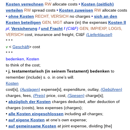
Kosten verrechnen
RW
allocate costs
•
Kosten (zeitlich)
verteilen
RW
spread costs
•
Kosten zuweisen
RW
allocate costs
•
ohne Kosten
RECHT, VERSICH
no charges
•
sich an den
Kosten beteiligen
GEN, MGT
share (in) the expenses
Kosten II
pl
,
Versicherung
f
und Fracht
f (CI&F)
GEN, IMP/EXP, LOGIS,
VERSICH
cost, insurance and freight, CI&F
(Lieferklausel)
* * *
v
<
Geschäft
> cost
* * *
bedenken, Kosten
to think of the cost;
•
j. testamentarisch (in seinem Testament) bedenken
to
remember (include) s. o. in one’s will.
Kosten
cost[s],
(Auslagen)
expense[s], expenditure, outlay,
(Gebühren)
charges, fees,
(Preis)
price, cost,
(Spesen)
charge[s];
•
abzüglich der Kosten
charges deducted, after deduction of
charges (costs), less expenses (charges);
•
alle Kosten eingeschlossen
including all charges;
•
auf eigene Kosten
at one’s own expense;
•
auf gemeinsame Kosten
at joint expense, dividing [the]