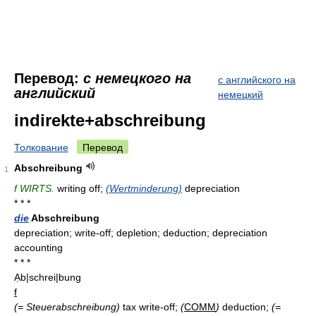
Перевод:
с немецкого на
с английского на
английский
немецкий
indirekte+abschreibung
Толкование
Перевод
Abschreibung
1
f WIRTS.
writing off;
(Wertminderung)
depreciation
* * *
die
Abschreibung
depreciation; write-off; depletion; deduction; depreciation
accounting
* * *
Ạb|schrei|bung
f
(= Steuerabschreibung)
tax write-off;
(
COMM
)
deduction;
(=