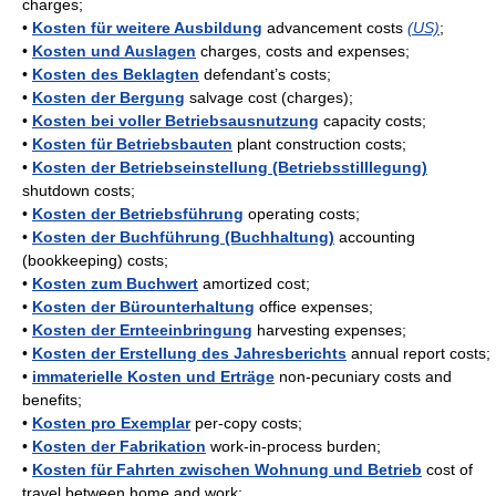
charges;
•
Kosten für weitere Ausbildung
advancement costs
(US)
;
•
Kosten und Auslagen
charges, costs and expenses;
•
Kosten des Beklagten
defendant’s costs;
•
Kosten der Bergung
salvage cost (charges);
•
Kosten bei voller Betriebsausnutzung
capacity costs;
•
Kosten für Betriebsbauten
plant construction costs;
•
Kosten der Betriebseinstellung (Betriebsstilllegung)
shutdown costs;
•
Kosten der Betriebsführung
operating costs;
•
Kosten der Buchführung (Buchhaltung)
accounting
(bookkeeping) costs;
•
Kosten zum Buchwert
amortized cost;
•
Kosten der Bürounterhaltung
office expenses;
•
Kosten der Ernteeinbringung
harvesting expenses;
•
Kosten der Erstellung des Jahresberichts
annual report costs;
•
immaterielle Kosten und Erträge
non-pecuniary costs and
benefits;
•
Kosten pro Exemplar
per-copy costs;
•
Kosten der Fabrikation
work-in-process burden;
•
Kosten für Fahrten zwischen Wohnung und Betrieb
cost of
travel between home and work;