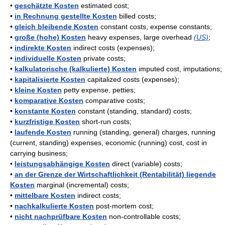
•
geschätzte Kosten
estimated cost;
•
in Rechnung gestellte Kosten
billed costs;
•
gleich bleibende Kosten
constant costs, expense constants;
•
große (hohe) Kosten
heavy expenses, large overhead
(US)
;
•
indirekte Kosten
indirect costs (expenses);
•
individuelle Kosten
private costs;
•
kalkulatorische (kalkulierte) Kosten
imputed cost, imputations;
•
kapitalisierte Kosten
capitalized costs (expenses);
•
kleine Kosten
petty expense, petties;
•
komparative Kosten
comparative costs;
•
konstante Kosten
constant (standing, standard) costs;
•
kurzfristige Kosten
short-run costs;
•
laufende Kosten
running (standing, general) charges, running
(current, standing) expenses, economic (running) cost, cost in
carrying business;
•
leistungsabhängige Kosten
direct (variable) costs;
•
an der Grenze der Wirtschaftlichkeit (Rentabilität) liegende
Kosten
marginal (incremental) costs;
•
mittelbare Kosten
indirect costs;
•
nachkalkulierte Kosten
post-mortem cost;
•
nicht nachprüfbare Kosten
non-controllable costs;