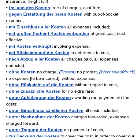
insurance, freight (cif);
•
frei von den Kosten
free of charges, cost-free;
•
gegen Erstattung der baren Kosten
with out-of-pocket
expense;
•
mit Einschluss aller Kosten
all expenses included;
•
mit großen (hohen) Kosten verbunden
at great cost, cost-
effective;
•
mit Kosten verknüpft
involving expense;
•
mit Rücksicht auf die Kosten
in deference to cost;
•
nach Abzug aller Kosten
all charges paid, all expenses
deducted;
•
ohne Kosten
no charge,
(Protest)
no protest,
(Wechselaufdruck)
no expense [to be incurred], without expenses;
•
ohne Rücksicht auf die Kosten
without regard to cost;
•
ohne zusätzliche Kosten
for no extra fare;
•
unter Auferlegung der Kosten
awarding (on payment of) the
costs;
•
unter Einschluss sämtlicher Kosten
all costs included;
•
unter Nachnahme der Kosten
charges forwarded, expenses
charged forward;
•
unter Tragung der Kosten
on payment of costs;
•
zur Deckung der Kosten
to cover the cost, in order to cover our