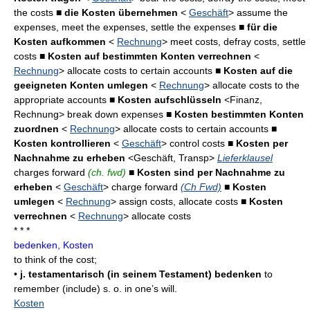
the costs
■ die Kosten übernehmen
<
Geschäft
> assume the
expenses, meet the expenses, settle the expenses
■ für die
Kosten aufkommen
<
Rechnung
> meet costs, defray costs, settle
costs
■ Kosten auf bestimmten Konten verrechnen
<
Rechnung
> allocate costs to certain accounts
■ Kosten auf die
geeigneten Konten umlegen
<
Rechnung
> allocate costs to the
appropriate accounts
■ Kosten aufschlüsseln
<Finanz,
Rechnung> break down expenses
■ Kosten bestimmten Konten
zuordnen
<
Rechnung
> allocate costs to certain accounts
■
Kosten kontrollieren
<
Geschäft
> control costs
■ Kosten per
Nachnahme zu erheben
<Geschäft, Transp>
Lieferklausel
charges forward
(ch. fwd)
■ Kosten sind per Nachnahme zu
erheben
<
Geschäft
> charge forward
(Ch Fwd)
■ Kosten
umlegen
<
Rechnung
> assign costs, allocate costs
■ Kosten
verrechnen
<
Rechnung
> allocate costs
* * *
bedenken, Kosten
to think of the cost;
•
j. testamentarisch (in seinem Testament) bedenken
to
remember (include) s. o. in one’s will.
Kosten