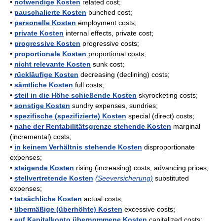
•
notwendige Kosten
related cost;
•
pauschalierte Kosten
bunched cost;
•
personelle Kosten
employment costs;
•
private Kosten
internal effects, private cost;
•
progressive Kosten
progressive costs;
•
proportionale Kosten
proportional costs;
•
nicht relevante Kosten
sunk cost;
•
rückläufige Kosten
decreasing (declining) costs;
•
sämtliche Kosten
full costs;
•
steil in die Höhe schießende Kosten
skyrocketing costs;
•
sonstige Kosten
sundry expenses, sundries;
•
spezifische (spezifizierte) Kosten
special (direct) costs;
•
nahe der Rentabilitätsgrenze stehende Kosten
marginal
(incremental) costs;
•
in keinem Verhältnis stehende Kosten
disproportionate
expenses;
•
steigende Kosten
rising (increasing) costs, advancing prices;
•
stellvertretende Kosten
(Seeversicherung)
substituted
expenses;
•
tatsächliche Kosten
actual costs;
•
übermäßige (überhöhte) Kosten
excessive costs;
•
auf Kapitalkonto übernommene Kosten
capitalized costs;