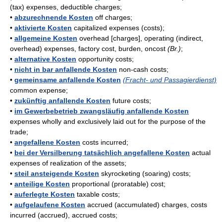
(tax) expenses, deductible charges;
•
abzurechnende Kosten
off charges;
•
aktivierte Kosten
capitalized expenses (costs);
•
allgemeine Kosten
overhead [charges], operating (indirect,
overhead) expenses, factory cost, burden, oncost
(Br.)
;
•
alternative Kosten
opportunity costs;
•
nicht in bar anfallende Kosten
non-cash costs;
•
gemeinsame anfallende Kosten
(Fracht- und Passagierdienst)
common expense;
•
zukünftig anfallende Kosten
future costs;
•
im Gewerbebetrieb zwangsläufig anfallende Kosten
expenses wholly and exclusively laid out for the purpose of the
trade;
•
angefallene Kosten
costs incurred;
•
bei der Versilberung tatsächlich angefallene Kosten
actual
expenses of realization of the assets;
•
steil ansteigende Kosten
skyrocketing (soaring) costs;
•
anteilige Kosten
proportional (proratable) cost;
•
auferlegte Kosten
taxable costs;
•
aufgelaufene Kosten
accrued (accumulated) charges, costs
incurred (accrued), accrued costs;