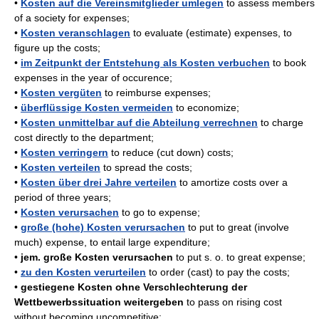
•
Kosten auf die Vereinsmitglieder umlegen
to assess members
of a society for expenses;
•
Kosten veranschlagen
to evaluate (estimate) expenses, to
figure up the costs;
•
im Zeitpunkt der Entstehung als Kosten verbuchen
to book
expenses in the year of occurence;
•
Kosten vergüten
to reimburse expenses;
•
überflüssige Kosten vermeiden
to economize;
•
Kosten unmittelbar auf die Abteilung verrechnen
to charge
cost directly to the department;
•
Kosten verringern
to reduce (cut down) costs;
•
Kosten verteilen
to spread the costs;
•
Kosten über drei Jahre verteilen
to amortize costs over a
period of three years;
•
Kosten verursachen
to go to expense;
•
große (hohe) Kosten verursachen
to put to great (involve
much) expense, to entail large expenditure;
•
jem. große Kosten verursachen
to put s. o. to great expense;
•
zu den Kosten verurteilen
to order (cast) to pay the costs;
•
gestiegene Kosten ohne Verschlechterung der
Wettbewerbssituation weitergeben
to pass on rising cost
without becoming uncompetitive;