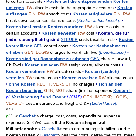
to certain accounts
•
Kosten auf die entsprechenden Konten
umlegen
RW
allocate costs to the appropriate accounts
•
Kosten
auffangen
FIN, RW
absorb cost
•
Kosten aufgliedern
FIN, RW
break down expenses, itemize costs
(Kosten aufschlüsseln)
•
Kosten bestimmten Konten zuordnen
RW
allocate costs to
certain accounts
•
Kosten bewerten
RW
cost
•
Kosten, die für
jmdn. steuerpflichtig sind
STEUER
costs taxable to sb
•
Kosten
kontrollieren
GEN
control costs
•
Kosten per Nachnahme zu
erheben
GEN, LOGIS
charges forward, ch. fwd
(Lieferklausel)
•
Kosten sind per Nachnahme zu erheben
GEN
charge forward,
Ch Fwd
•
Kosten umlegen
RW
assign costs, allocate costs
•
Kosten verrechnen
RW
allocate costs
•
Kosten (zeitlich)
verteilen
RW
spread costs
•
Kosten zuweisen
RW
allocate costs
•
ohne Kosten
RECHT, VERSICH
no charges
•
sich an den
Kosten beteiligen
GEN, MGT
share (in) the expenses
Kosten II
pl
,
Versicherung
f
und Fracht
f (CI&F)
GEN, IMP/EXP, LOGIS,
VERSICH
cost, insurance and freight, CI&F
(Lieferklausel)
* * *
pl
1.
<
Geschäft
> charge, cost, costs, expenditure, expense,
expenses;
2.
<Vw> costs
■ die Kosten steigen auf
Milliardenhöhe
<
Geschäft
> costs are running into billions
■ die
Kosten tragen
<
Geschäft
> bear the costs, defray the costs, meet