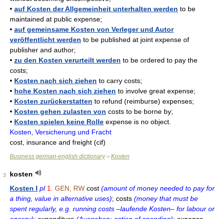
•
auf Kosten der Allgemeinheit unterhalten werden
to be
maintained at public expense;
•
auf gemeinsame Kosten von Verleger und Autor
veröffentlicht werden
to be published at joint expense of
publisher and author;
•
zu den Kosten verurteilt werden
to be ordered to pay the
costs;
•
Kosten nach sich ziehen
to carry costs;
•
hohe Kosten nach sich ziehen
to involve great expense;
•
Kosten zurückerstatten
to refund (reimburse) expenses;
•
Kosten gehen zulasten von
costs to be borne by;
•
Kosten spielen keine Rolle
expense is no object.
Kosten, Versicherung und Fracht
cost, insurance and freight (cif)
Business german-english dictionary
Kosten
>
kosten
3
Kosten I
pl
1.
GEN, RW
cost
(amount of money needed to pay for
a thing, value in alternative uses)
; costs
(money that must be
spent regularly, e.g. running costs –laufende Kosten– for labour or