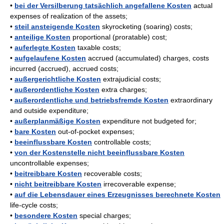
•
bei der Versilberung tatsächlich angefallene Kosten
actual
expenses of realization of the assets;
•
steil ansteigende Kosten
skyrocketing (soaring) costs;
•
anteilige Kosten
proportional (proratable) cost;
•
auferlegte Kosten
taxable costs;
•
aufgelaufene Kosten
accrued (accumulated) charges, costs
incurred (accrued), accrued costs;
•
außergerichtliche Kosten
extrajudicial costs;
•
außerordentliche Kosten
extra charges;
•
außerordentliche und betriebsfremde Kosten
extraordinary
and outside expenditure;
•
außerplanmäßige Kosten
expenditure not budgeted for;
•
bare Kosten
out-of-pocket expenses;
•
beeinflussbare Kosten
controllable costs;
•
von der Kostenstelle nicht beeinflussbare Kosten
uncontrollable expenses;
•
beitreibbare Kosten
recoverable costs;
•
nicht beitreibbare Kosten
irrecoverable expense;
•
auf die Lebensdauer eines Erzeugnisses berechnete Kosten
life-cycle costs;
•
besondere Kosten
special charges;