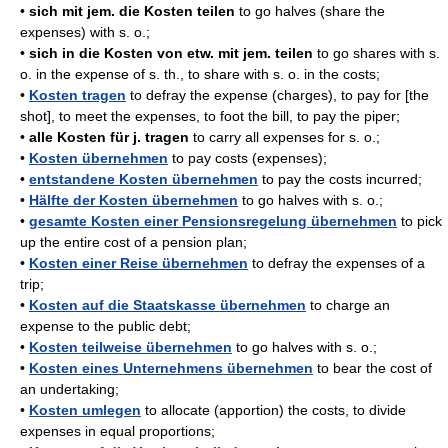
•
sich mit jem. die Kosten teilen
to go halves (share the
expenses) with s. o.;
•
sich in die Kosten von etw. mit jem. teilen
to go shares with s.
o. in the expense of s. th., to share with s. o. in the costs;
•
Kosten tragen
to defray the expense (charges), to pay for [the
shot], to meet the expenses, to foot the bill, to pay the piper;
•
alle Kosten für j. tragen
to carry all expenses for s. o.;
•
Kosten übernehmen
to pay costs (expenses);
•
entstandene Kosten übernehmen
to pay the costs incurred;
•
Hälfte der Kosten übernehmen
to go halves with s. o.;
•
gesamte Kosten einer Pensionsregelung übernehmen
to pick
up the entire cost of a pension plan;
•
Kosten einer Reise übernehmen
to defray the expenses of a
trip;
•
Kosten auf die Staatskasse übernehmen
to charge an
expense to the public debt;
•
Kosten teilweise übernehmen
to go halves with s. o.;
•
Kosten eines Unternehmens übernehmen
to bear the cost of
an undertaking;
•
Kosten umlegen
to allocate (apportion) the costs, to divide
expenses in equal proportions;