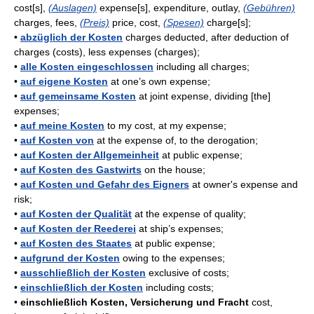
cost[s],
(Auslagen)
expense[s], expenditure, outlay,
(Gebühren)
charges, fees,
(Preis)
price, cost,
(Spesen)
charge[s];
•
abzüglich der Kosten
charges deducted, after deduction of
charges (costs), less expenses (charges);
•
alle Kosten eingeschlossen
including all charges;
•
auf eigene Kosten
at one’s own expense;
•
auf gemeinsame Kosten
at joint expense, dividing [the]
expenses;
•
auf meine Kosten
to my cost, at my expense;
•
auf Kosten von
at the expense of, to the derogation;
•
auf Kosten der Allgemeinheit
at public expense;
•
auf Kosten des Gastwirts
on the house;
•
auf Kosten und Gefahr des Eigners
at owner's expense and
risk;
•
auf Kosten der Qualität
at the expense of quality;
•
auf Kosten der Reederei
at ship’s expenses;
•
auf Kosten des Staates
at public expense;
•
aufgrund der Kosten
owing to the expenses;
•
ausschließlich der Kosten
exclusive of costs;
•
einschließlich der Kosten
including costs;
•
einschließlich Kosten, Versicherung und Fracht
cost,