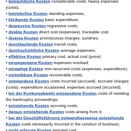
•
beträchtliche Kosten
considerable costs, heavy expenses
(costs);
•
betriebsfixe Kosten
standing expenses;
•
bleibende Kosten
basic expenditure;
•
degressive Kosten
regressive costs;
•
direkte Kosten
direct cost (expenses), traceable cost;
•
diverse Kosten
promiscuous charges, sundries;
•
durchlaufende Kosten
transit costs;
•
durchschnittliche Kosten
average expenses;
•
effektive Kosten
primary cost, actual cost (price);
•
eingegangene Kosten
expenses involved;
•
einmalige Kosten
non-recurrent costs (expenses, expenditure);
•
eintreibbare Kosten
recoverable costs;
•
entstandene Kosten
costs incurred (accrued), accrued charges
(costs), expenditure occasioned, expenses accrued (incurred);
•
bei der Konkursabwehr entstandene Kosten
costs of resisting
the bankruptcy proceedings;
•
entstehende Kosten
accruing costs;
•
daraus entstehende Kosten
costs arising from it;
•
bei der Geschäftsführung notwendigerweise entstehende
Kosten
costs necessarily incurred in the conduct of business;
•
nicht erfasste Kosten
imputed cost;