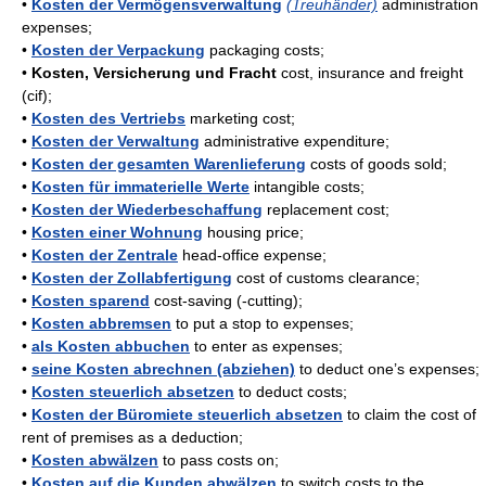
•
Kosten der Vermögensverwaltung
(Treuhänder)
administration
expenses;
•
Kosten der Verpackung
packaging costs;
•
Kosten, Versicherung und Fracht
cost, insurance and freight
(cif);
•
Kosten des Vertriebs
marketing cost;
•
Kosten der Verwaltung
administrative expenditure;
•
Kosten der gesamten Warenlieferung
costs of goods sold;
•
Kosten für immaterielle Werte
intangible costs;
•
Kosten der Wiederbeschaffung
replacement cost;
•
Kosten einer Wohnung
housing price;
•
Kosten der Zentrale
head-office expense;
•
Kosten der Zollabfertigung
cost of customs clearance;
•
Kosten sparend
cost-saving (-cutting);
•
Kosten abbremsen
to put a stop to expenses;
•
als Kosten abbuchen
to enter as expenses;
•
seine Kosten abrechnen (abziehen)
to deduct one’s expenses;
•
Kosten steuerlich absetzen
to deduct costs;
•
Kosten der Büromiete steuerlich absetzen
to claim the cost of
rent of premises as a deduction;
•
Kosten abwälzen
to pass costs on;
•
Kosten auf die Kunden abwälzen
to switch costs to the