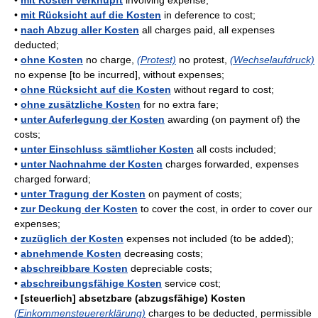
•
mit Kosten verknüpft
involving expense;
•
mit Rücksicht auf die Kosten
in deference to cost;
•
nach Abzug aller Kosten
all charges paid, all expenses
deducted;
•
ohne Kosten
no charge,
(Protest)
no protest,
(Wechselaufdruck)
no expense [to be incurred], without expenses;
•
ohne Rücksicht auf die Kosten
without regard to cost;
•
ohne zusätzliche Kosten
for no extra fare;
•
unter Auferlegung der Kosten
awarding (on payment of) the
costs;
•
unter Einschluss sämtlicher Kosten
all costs included;
•
unter Nachnahme der Kosten
charges forwarded, expenses
charged forward;
•
unter Tragung der Kosten
on payment of costs;
•
zur Deckung der Kosten
to cover the cost, in order to cover our
expenses;
•
zuzüglich der Kosten
expenses not included (to be added);
•
abnehmende Kosten
decreasing costs;
•
abschreibbare Kosten
depreciable costs;
•
abschreibungsfähige Kosten
service cost;
•
[steuerlich] absetzbare (abzugsfähige) Kosten
(Einkommensteuererklärung)
charges to be deducted, permissible