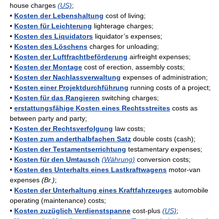
house charges
(US)
;
•
Kosten der Lebenshaltung
cost of living;
•
Kosten für Leichterung
lighterage charges;
•
Kosten des Liquidators
liquidator’s expenses;
•
Kosten des Löschens
charges for unloading;
•
Kosten der Luftfrachtbeförderung
airfreight expenses;
•
Kosten der Montage
cost of erection, assembly costs;
•
Kosten der Nachlassverwaltung
expenses of administration;
•
Kosten einer Projektdurchführung
running costs of a project;
•
Kosten für das Rangieren
switching charges;
•
erstattungsfähige Kosten eines Rechtsstreites
costs as
between party and party;
•
Kosten der Rechtsverfolgung
law costs;
•
Kosten zum anderthalbfachen Satz
double costs (cash);
•
Kosten der Testamentserrichtung
testamentary expenses;
•
Kosten für den Umtausch
(Währung)
conversion costs;
•
Kosten des Unterhalts eines Lastkraftwagens
motor-van
expenses
(Br.)
;
•
Kosten der Unterhaltung eines Kraftfahrzeuges
automobile
operating (maintenance) costs;
•
Kosten zuzüglich Verdienstspanne
cost-plus
(US)
;