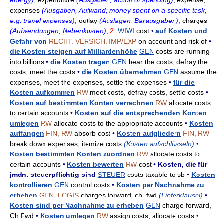
energy)
; expenditure
(Ausgaben; action of spending)
; expense,
expenses
(Ausgaben, Aufwand; money spent on a specific task,
e.g. travel expenses)
; outlay
(Auslagen, Barausgaben)
; charges
(Aufwendungen, Nebenkosten)
;
2.
WIWI
cost
•
auf Kosten und
Gefahr von
RECHT, VERSICH, IMP/EXP
on account and risk of
•
die Kosten steigen auf Milliardenhöhe
GEN
costs are running
into billions
•
die Kosten tragen
GEN
bear the costs, defray the
costs, meet the costs
•
die Kosten übernehmen
GEN
assume the
expenses, meet the expenses, settle the expenses
•
für die
Kosten aufkommen
RW
meet costs, defray costs, settle costs
•
Kosten auf bestimmten Konten verrechnen
RW
allocate costs
to certain accounts
•
Kosten auf die entsprechenden Konten
umlegen
RW
allocate costs to the appropriate accounts
•
Kosten
auffangen
FIN, RW
absorb cost
•
Kosten aufgliedern
FIN, RW
break down expenses, itemize costs
(Kosten aufschlüsseln)
•
Kosten bestimmten Konten zuordnen
RW
allocate costs to
certain accounts
•
Kosten bewerten
RW
cost
•
Kosten, die für
jmdn. steuerpflichtig sind
STEUER
costs taxable to sb
•
Kosten
kontrollieren
GEN
control costs
•
Kosten per Nachnahme zu
erheben
GEN, LOGIS
charges forward, ch. fwd
(Lieferklausel)
•
Kosten sind per Nachnahme zu erheben
GEN
charge forward,
Ch Fwd
•
Kosten umlegen
RW
assign costs, allocate costs
•