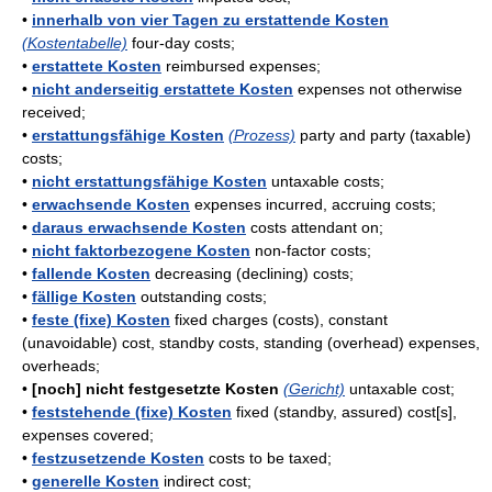
•
innerhalb von vier Tagen zu erstattende Kosten
(Kostentabelle)
four-day costs;
•
erstattete Kosten
reimbursed expenses;
•
nicht anderseitig erstattete Kosten
expenses not otherwise
received;
•
erstattungsfähige Kosten
(Prozess)
party and party (taxable)
costs;
•
nicht erstattungsfähige Kosten
untaxable costs;
•
erwachsende Kosten
expenses incurred, accruing costs;
•
daraus erwachsende Kosten
costs attendant on;
•
nicht faktorbezogene Kosten
non-factor costs;
•
fallende Kosten
decreasing (declining) costs;
•
fällige Kosten
outstanding costs;
•
feste (fixe) Kosten
fixed charges (costs), constant
(unavoidable) cost, standby costs, standing (overhead) expenses,
overheads;
•
[noch] nicht festgesetzte Kosten
(Gericht)
untaxable cost;
•
feststehende (fixe) Kosten
fixed (standby, assured) cost[s],
expenses covered;
•
festzusetzende Kosten
costs to be taxed;
•
generelle Kosten
indirect cost;