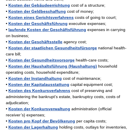
•
Kosten der Gebäudeerrichtung
cost of a structure;
•
Kosten der Geldbeschaffung
cost of money;
•
Kosten eines Gerichtsverfahrens
costs of going to court;
•
Kosten der Geschäftsführung
executive expenses;
•
laufende Kosten der Geschäftsführung
expenses in carrying
on business;
•
Kosten der Geschäftsstelle
agency cost;
•
Kosten der staatlichen Gesundheitsfürsorge
national health-
care bill;
•
Kosten der Gesundheitsvorsorge
health-care costs;
•
Kosten der Haushaltsführung (Haushaltung)
household
operating costs, household expenditure;
•
Kosten der Instandhaltung
cost of maintenance;
•
Kosten der Kapitalausstattung
capital equipment cost;
•
Kosten des Konkursverfahrens
cost of preserving and
administering the bankrupt’s estate, bankruptcy costs, costs of
adjudication;
•
Kosten der Konkursverwaltung
administration (official
receiver’s) expenses;
•
Kosten pro Kopf der Bevölkerung
per capita costs;
•
Kosten der Lagerhaltung
holding costs, outlays for inventories,