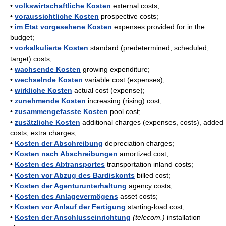
•
volkswirtschaftliche Kosten
external costs;
•
voraussichtliche Kosten
prospective costs;
•
im Etat vorgesehene Kosten
expenses provided for in the
budget;
•
vorkalkulierte Kosten
standard (predetermined, scheduled,
target) costs;
•
wachsende Kosten
growing expenditure;
•
wechselnde Kosten
variable cost (expenses);
•
wirkliche Kosten
actual cost (expense);
•
zunehmende Kosten
increasing (rising) cost;
•
zusammengefasste Kosten
pool cost;
•
zusätzliche Kosten
additional charges (expenses, costs), added
costs, extra charges;
•
Kosten der Abschreibung
depreciation charges;
•
Kosten nach Abschreibungen
amortized cost;
•
Kosten des Abtransportes
transportation inland costs;
•
Kosten vor Abzug des Bardiskonts
billed cost;
•
Kosten der Agenturunterhaltung
agency costs;
•
Kosten des Anlagevermögens
asset costs;
•
Kosten vor Anlauf der Fertigung
starting-load cost;
•
Kosten der Anschlusseinrichtung
(telecom.)
installation