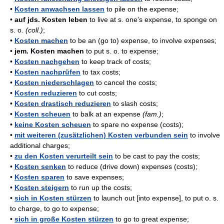
•
Kosten anwachsen lassen
to pile on the expense;
•
auf jds. Kosten leben
to live at s. one’s expense, to sponge on
s. o.
(coll.)
;
•
Kosten machen
to be an (go to) expense, to involve expenses;
•
jem. Kosten machen
to put s. o. to expense;
•
Kosten nachgehen
to keep track of costs;
•
Kosten nachprüfen
to tax costs;
•
Kosten niederschlagen
to cancel the costs;
•
Kosten reduzieren
to cut costs;
•
Kosten drastisch reduzieren
to slash costs;
•
Kosten scheuen
to balk at an expense
(fam.)
;
•
keine Kosten scheuen
to spare no expense (costs);
•
mit weiteren (zusätzlichen) Kosten verbunden sein
to involve
additional charges;
•
zu den Kosten verurteilt sein
to be cast to pay the costs;
•
Kosten senken
to reduce (drive down) expenses (costs);
•
Kosten sparen
to save expenses;
•
Kosten steigern
to run up the costs;
•
sich in Kosten stürzen
to launch out [into expense], to put o. s.
to charge, to go to expense;
•
sich in große Kosten stürzen
to go to great expense;