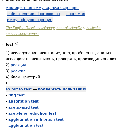
многоцветная иммунофлуоресценция
indirect immunofluorescence
—
непрямая
иммунофлуоресценция
The English-Russian dictionary general scientific
multicolor
>
immunofluorescence
test
18
1)
исследование; испытание; тест, проба; опыт; анализ;
исследовать; испытывать; проверять; производить анализ
2)
реакция
3)
реактив
4)
биом.
критерий
•
to put to test
—
подвергать испытанию
-
ring test
-
absorption test
-
acetic-acid test
-
acetylene reduction test
-
agglutination inhibition test
-
agglutination test