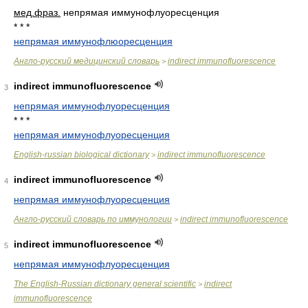
мед.
фраз.
непрямая иммунофлуоресценция
* * *
непрямая иммунофлюоресценция
Англо-русский медицинский словарь
indirect immunofluorescence
>
indirect immunofluorescence
3
непрямая иммунофлуоресценция
* * *
непрямая иммунофлуоресценция
English-russian biological dictionary
indirect immunofluorescence
>
indirect immunofluorescence
4
непрямая иммунофлуоресценция
Англо-русский словарь по иммунологии
indirect immunofluorescence
>
indirect immunofluorescence
5
непрямая иммунофлуоресценция
The English-Russian dictionary general scientific
indirect
>
immunofluorescence