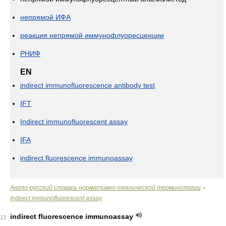
непрямой ИФА
реакция непрямой иммунофлуоресценции
РНИФ
EN
indirect immunofluorescence antibody test
IFT
Indirect immunofluorescent assay
IFA
indirect fluorescence immunoassay
Англо-русский словарь нормативно-технической терминологии
>
Indirect immunofluorescent assay
indirect fluorescence immunoassay
13