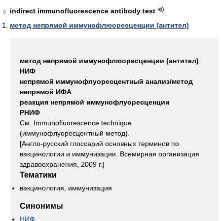
indirect immunofluorescence antibody test
6
метод непрямой иммунофлюоресценции (антител)
метод непрямой иммунофлюоресценции (антител)
НИФ
непрямой иммунофлуоресцентный анализ/метод
непрямой ИФА
реакция непрямой иммунофлуоресценции
РНИФ
См. Immunofluorescence technique
(иммунофлуоресцентный метод).
[Англо-русский глоссарий основных терминов по
вакцинологии и иммунизации. Всемирная организация
здравоохранения, 2009 г.]
Тематики
вакцинология, иммунизация
Синонимы
НИФ