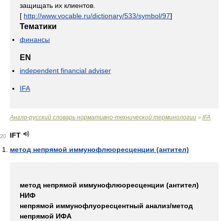
защищать их клиентов.
[
http://www.vocable.ru/dictionary/533/symbol/97
]
Тематики
финансы
EN
independent financial adviser
IFA
Англо-русский словарь нормативно-технической терминологии
IFA
>
IFT
20
метод непрямой иммунофлюоресценции (антител)
метод непрямой иммунофлюоресценции (антител)
НИФ
непрямой иммунофлуоресцентный анализ/метод
непрямой ИФА