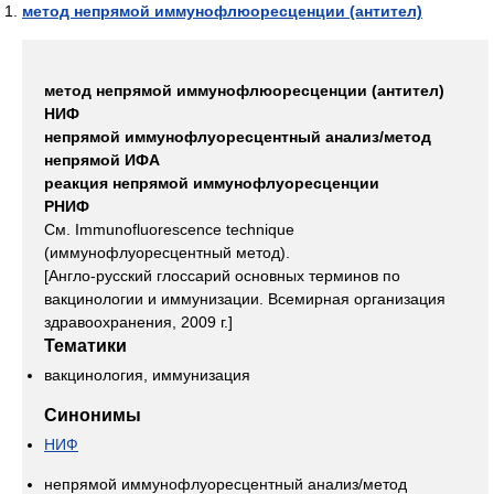
метод непрямой иммунофлюоресценции (антител)
метод непрямой иммунофлюоресценции (антител)
НИФ
непрямой иммунофлуоресцентный анализ/метод
непрямой ИФА
реакция непрямой иммунофлуоресценции
РНИФ
См. Immunofluorescence technique
(иммунофлуоресцентный метод).
[Англо-русский глоссарий основных терминов по
вакцинологии и иммунизации. Всемирная организация
здравоохранения, 2009 г.]
Тематики
вакцинология, иммунизация
Синонимы
НИФ
непрямой иммунофлуоресцентный анализ/метод