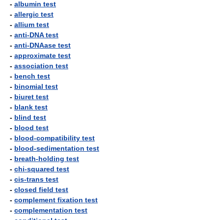
-
albumin test
-
allergic test
-
allium test
-
anti-DNA test
-
anti-DNAase test
-
approximate test
-
association test
-
bench test
-
binomial test
-
biuret test
-
blank test
-
blind test
-
blood test
-
blood-compatibility test
-
blood-sedimentation test
-
breath-holding test
-
chi-squared test
-
cis-trans test
-
closed field test
-
complement fixation test
-
complementation test