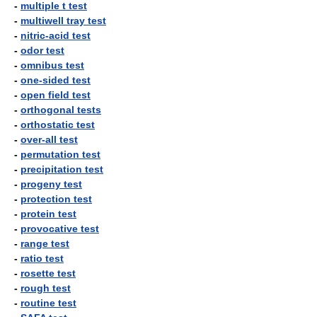
-
multiple t test
-
multiwell tray test
-
nitric-acid test
-
odor test
-
omnibus test
-
one-sided test
-
open field test
-
orthogonal tests
-
orthostatic test
-
over-all test
-
permutation test
-
precipitation test
-
progeny test
-
protection test
-
protein test
-
provocative test
-
range test
-
ratio test
-
rosette test
-
rough test
-
routine test