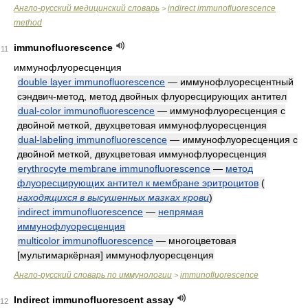
Англо-русский медицинский словарь
indirect immunofluorescence
>
method
immunofluorescence
11
иммунофлуоресценция
double layer immunofluorescence
— иммунофлуоресцентный
сэндвич-метод, метод двойных флуоресцирующих антител
dual-color immunofluorescence
— иммунофлуоресценция с
двойной меткой, двухцветовая иммунофлуоресценция
dual-labeling immunofluorescence
— иммунофлуоресценция с
двойной меткой, двухцветовая иммунофлуоресценция
erythrocyte membrane immunofluorescence
—
метод
флуоресцирующих антител к мембране эритроцитов
(
находящихся в высушенных мазках крови
)
indirect immunofluorescence
—
непрямая
иммунофлуоресценция
multicolor immunofluorescence
— многоцветовая
[мультимаркёрная] иммунофлуоресценция
Англо-русский словарь по иммунологии
immunofluorescence
>
Indirect immunofluorescent assay
12