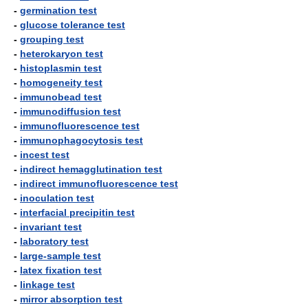
-
germination test
-
glucose tolerance test
-
grouping test
-
heterokaryon test
-
histoplasmin test
-
homogeneity test
-
immunobead test
-
immunodiffusion test
-
immunofluorescence test
-
immunophagocytosis test
-
incest test
-
indirect hemagglutination test
-
indirect immunofluorescence test
-
inoculation test
-
interfacial precipitin test
-
invariant test
-
laboratory test
-
large-sample test
-
latex fixation test
-
linkage test
-
mirror absorption test