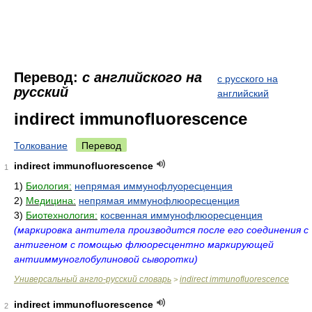
Перевод:
с английского на
с русского на
русский
английский
indirect immunofluorescence
Толкование
Перевод
indirect immunofluorescence
1
1)
Биология:
непрямая иммунофлуоресценция
2)
Медицина:
непрямая иммунофлюоресценция
3)
Биотехнология:
косвенная иммунофлюоресценция
(маркировка антитела производится после его соединения с
антигеном с помощью флюоресцентно маркирующей
антииммуноглобулиновой сыворотки)
Универсальный англо-русский словарь
indirect immunofluorescence
>
indirect immunofluorescence
2