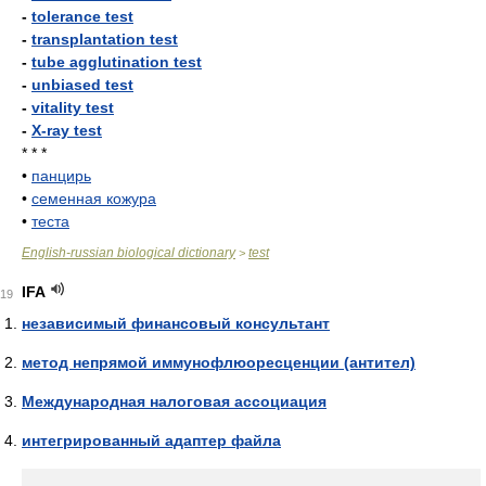
-
tolerance test
-
transplantation test
-
tube agglutination test
-
unbiased test
-
vitality test
-
X-ray test
* * *
•
панцирь
•
семенная кожура
•
теста
English-russian biological dictionary
test
>
IFA
19
независимый финансовый консультант
метод непрямой иммунофлюоресценции (антител)
Международная налоговая ассоциация
интегрированный адаптер файла