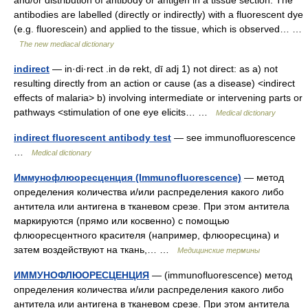
and/or distribution of antibody or antigen in a tissue section. The
antibodies are labelled (directly or indirectly) with a fluorescent dye
(e.g. fluorescein) and applied to the tissue, which is observed… …
The new mediacal dictionary
indirect
— in·di·rect .in də rekt, dī adj 1) not direct: as a) not
resulting directly from an action or cause (as a disease) <indirect
effects of malaria> b) involving intermediate or intervening parts or
pathways <stimulation of one eye elicits… …
Medical dictionary
indirect fluorescent antibody test
— see immunofluorescence
…
Medical dictionary
Иммунофлюоресценция (Immunofluorescence)
— метод
определения количества и/или распределения какого либо
антитела или антигена в тканевом срезе. При этом антитела
маркируются (прямо или косвенно) с помощью
флюоресцентного красителя (например, флюоресцина) и
затем воздействуют на ткань,… …
Медицинские термины
ИММУНОФЛЮОРЕСЦЕНЦИЯ
— (immunofluorescence) метод
определения количества и/или распределения какого либо
антитела или антигена в тканевом срезе. При этом антитела