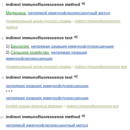
indirect immunofluorescence method
7
Медицина:
непрямой иммунофлюоресцентный метод
Универсальный англо-русский словарь
indirect immunofluorescence
>
method
indirect immunofluorescence test
8
1)
Биология:
непрямая реакция иммунофлуоресценции
2)
Сельское хозяйство:
непрямая реакция
иммунофлюоресценции
Универсальный англо-русский словарь
indirect immunofluorescence test
>
indirect immunofluorescence test
9
непрямая реакция иммунофлуоресценции
* * *
непрямая реакция иммунофлуоресценции
English-russian biological dictionary
indirect immunofluorescence test
>
indirect immunofluorescence method
10
непрямой иммунофлюоресцентный метод