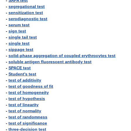
-
SAFA test
-
segregational test
-
sensitization test
-
serodiagnostic test
-
serum test
-
sign test
-
single tail test
-
single test
-
sippage test
-
solid-phase aggregation of coupled erythrocytes test
-
soluble antigen fluorescent antibody test
-
SPACE test
-
Student's test
-
test of additivity
-
test of goodness of fit
-
test of homogeneity
-
test of hypothesis
-
test of linearity
-
test of normality
-
test of randomness
-
test of significance
-
three-decision test