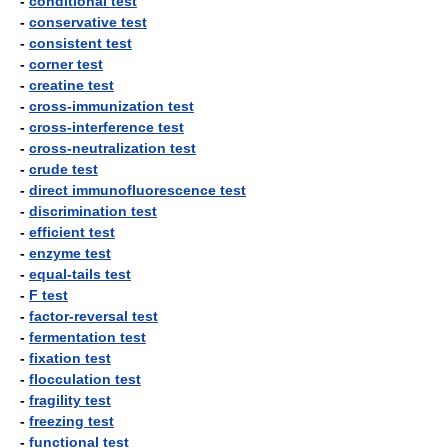
-
conditional test
-
conservative test
-
consistent test
-
corner test
-
creatine test
-
cross-immunization test
-
cross-interference test
-
cross-neutralization test
-
crude test
-
direct immunofluorescence test
-
discrimination test
-
efficient test
-
enzyme test
-
equal-tails test
-
F test
-
factor-reversal test
-
fermentation test
-
fixation test
-
flocculation test
-
fragility test
-
freezing test
-
functional test