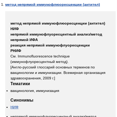
метод непрямой иммунофлюоресценции (антител)
метод непрямой иммунофлюоресценции (антител)
НИФ
непрямой иммунофлуоресцентный анализ/метод
непрямой ИФА
реакция непрямой иммунофлуоресценции
РНИФ
См. Immunofluorescence technique
(иммунофлуоресцентный метод).
[Англо-русский глоссарий основных терминов по
вакцинологии и иммунизации. Всемирная организация
здравоохранения, 2009 г.]
Тематики
вакцинология, иммунизация
Синонимы
НИФ
непрямой иммунофлуоресцентный анализ/метод