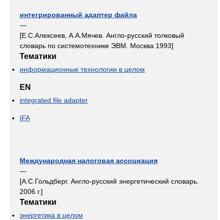
интегрированный адаптер файла
—
[Е.С.Алексеев, А.А.Мячев. Англо-русский толковый
словарь по системотехнике ЭВМ. Москва 1993]
Тематики
информационные технологии в целом
EN
integrated file adapter
IFA
Международная налоговая ассоциация
—
[А.С.Гольдберг. Англо-русский энергетический словарь.
2006 г.]
Тематики
энергетика в целом