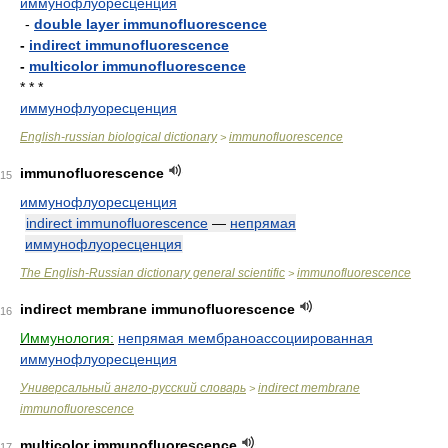
иммунофлуоресценция
-
double layer immunofluorescence
-
indirect immunofluorescence
-
multicolor immunofluorescence
* * *
иммунофлуоресценция
English-russian biological dictionary
immunofluorescence
>
immunofluorescence
15
иммунофлуоресценция
indirect immunofluorescence
—
непрямая
иммунофлуоресценция
The English-Russian dictionary general scientific
immunofluorescence
>
indirect membrane immunofluorescence
16
Иммунология:
непрямая мембраноассоциированная
иммунофлуоресценция
Универсальный англо-русский словарь
indirect membrane
>
immunofluorescence
multicolor immunofluorescence
17