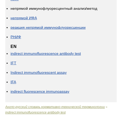
непрямой иммунофлуоресцентный анализ/метод
непрямой ИФА
реакция непрямой иммунофлуоресценции
РНИФ
EN
indirect immunofluorescence antibody test
IFT
Indirect immunofluorescent assay
IFA
indirect fluorescence immunoassay
Англо-русский словарь нормативно-технической терминологии
>
indirect immunofluorescence antibody test