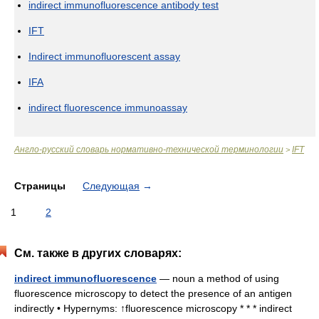
indirect immunofluorescence antibody test
IFT
Indirect immunofluorescent assay
IFA
indirect fluorescence immunoassay
Англо-русский словарь нормативно-технической терминологии
IFT
>
Страницы
Следующая
→
1
2
См. также в других словарях:
indirect immunofluorescence
— noun a method of using
fluorescence microscopy to detect the presence of an antigen
indirectly • Hypernyms: ↑fluorescence microscopy * * * indirect