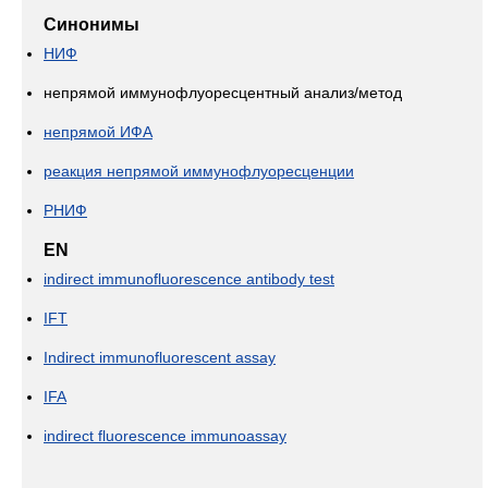
Синонимы
НИФ
непрямой иммунофлуоресцентный анализ/метод
непрямой ИФА
реакция непрямой иммунофлуоресценции
РНИФ
EN
indirect immunofluorescence antibody test
IFT
Indirect immunofluorescent assay
IFA
indirect fluorescence immunoassay