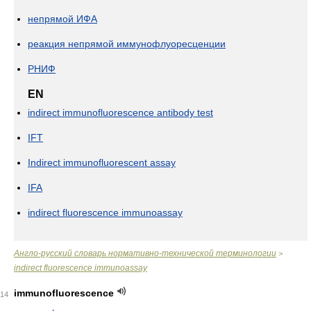
непрямой ИФА
реакция непрямой иммунофлуоресценции
РНИФ
EN
indirect immunofluorescence antibody test
IFT
Indirect immunofluorescent assay
IFA
indirect fluorescence immunoassay
Англо-русский словарь нормативно-технической терминологии
>
indirect fluorescence immunoassay
immunofluorescence
14