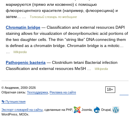
маркируются (прямо или косвенно) с помощью
флюоресцентного красителя (например, флюоресцина) и
затем… …
Толковый словарь по медицине
Chromatin bridge
— Classification and external resources DAPI
staining allows for visualization of deoxyribonucleic acid portions of
the two daughter cells. The thin “string like” DNA connecting them
is defined as a chromatin bridge. Chromatin bridge is a mitotic…
…
Wikipedia
Pathogenic bacteria
— Clostridium tetani Bacterial infection
Classification and external resources MeSH …
Wikipedia
© Академик, 2000-2026
18+
Обратная связь:
Техподдержка
,
Реклама на сайте
👣 Путешествия
Экспорт словарей на сайты
, сделанные на PHP,
Joomla,
Drupal,
WordPress, MODx.