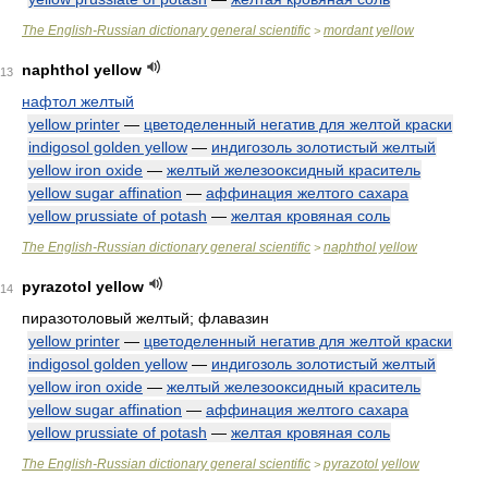
The English-Russian dictionary general scientific
mordant yellow
>
naphthol yellow
13
нафтол желтый
yellow printer
—
цветоделенный негатив для желтой краски
indigosol golden yellow
—
индигозоль золотистый желтый
yellow iron oxide
—
желтый железооксидный краситель
yellow sugar affination
—
аффинация желтого сахара
yellow prussiate of potash
—
желтая кровяная соль
The English-Russian dictionary general scientific
naphthol yellow
>
pyrazotol yellow
14
пиразотоловый желтый; флавазин
yellow printer
—
цветоделенный негатив для желтой краски
indigosol golden yellow
—
индигозоль золотистый желтый
yellow iron oxide
—
желтый железооксидный краситель
yellow sugar affination
—
аффинация желтого сахара
yellow prussiate of potash
—
желтая кровяная соль
The English-Russian dictionary general scientific
pyrazotol yellow
>