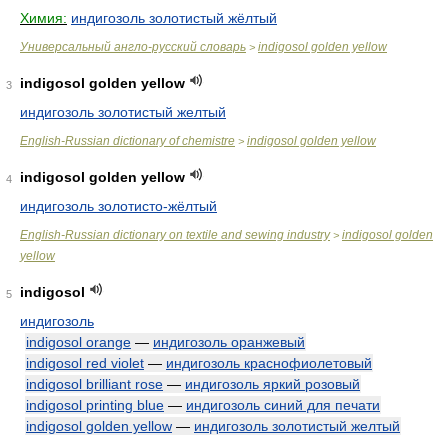
Химия:
индигозоль золотистый жёлтый
Универсальный англо-русский словарь
indigosol golden yellow
>
indigosol golden yellow
3
индигозоль золотистый желтый
English-Russian dictionary of chemistre
indigosol golden yellow
>
indigosol golden yellow
4
индигозоль золотисто-жёлтый
English-Russian dictionary on textile and sewing industry
indigosol golden
>
yellow
indigosol
5
индигозоль
indigosol orange
—
индигозоль оранжевый
indigosol red violet
—
индигозоль краснофиолетовый
indigosol brilliant rose
—
индигозоль яркий розовый
indigosol printing blue
—
индигозоль синий для печати
indigosol golden yellow
—
индигозоль золотистый желтый