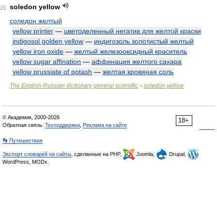
soledon yellow
15
соледон желтый
yellow printer
—
цветоделенный негатив для желтой краски
indigosol golden yellow
—
индигозоль золотистый желтый
yellow iron oxide
—
желтый железооксидный краситель
yellow sugar affination
—
аффинация желтого сахара
yellow prussiate of potash
—
желтая кровяная соль
The English-Russian dictionary general scientific
soledon yellow
>
© Академик, 2000-2026
18+
Обратная связь:
Техподдержка
,
Реклама на сайте
👣 Путешествия
Экспорт словарей на сайты
, сделанные на PHP,
Joomla,
Drupal,
WordPress, MODx.