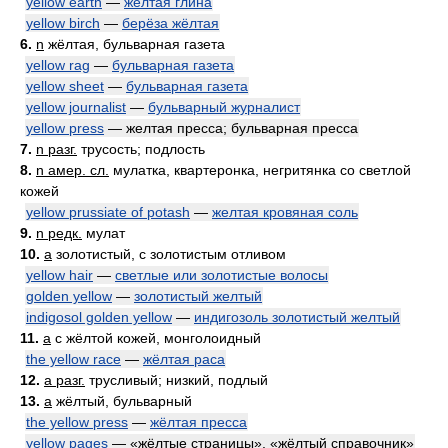
yellow earth
—
жёлтая глина
yellow birch
—
берёза жёлтая
6.
n
жёлтая, бульварная газета
yellow rag
—
бульварная газета
yellow sheet
—
бульварная газета
yellow journalist
—
бульварный журналист
yellow press
— желтая пресса; бульварная пресса
7.
n разг.
трусость; подлость
8.
n амер. сл.
мулатка, квартеронка, негритянка со светлой
кожей
yellow prussiate of potash
—
желтая кровяная соль
9.
n редк.
мулат
10.
a
золотистый, с золотистым отливом
yellow hair
—
светлые или золотистые волосы
golden yellow
—
золотистый желтый
indigosol golden yellow
—
индигозоль золотистый желтый
11.
a
с жёлтой кожей, монголоидный
the yellow race
—
жёлтая раса
12.
a разг.
трусливый; низкий, подлый
13.
a
жёлтый, бульварный
the yellow press
—
жёлтая пресса
yellow pages
— «жёлтые страницы», «жёлтый справочник»