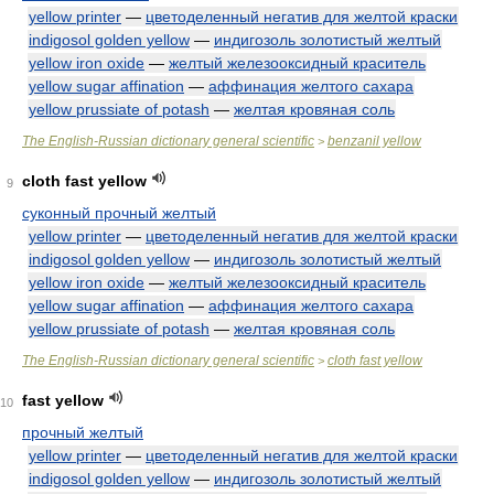
yellow printer
—
цветоделенный негатив для желтой краски
indigosol golden yellow
—
индигозоль золотистый желтый
yellow iron oxide
—
желтый железооксидный краситель
yellow sugar affination
—
аффинация желтого сахара
yellow prussiate of potash
—
желтая кровяная соль
The English-Russian dictionary general scientific
benzanil yellow
>
cloth fast yellow
9
суконный прочный желтый
yellow printer
—
цветоделенный негатив для желтой краски
indigosol golden yellow
—
индигозоль золотистый желтый
yellow iron oxide
—
желтый железооксидный краситель
yellow sugar affination
—
аффинация желтого сахара
yellow prussiate of potash
—
желтая кровяная соль
The English-Russian dictionary general scientific
cloth fast yellow
>
fast yellow
10
прочный желтый
yellow printer
—
цветоделенный негатив для желтой краски
indigosol golden yellow
—
индигозоль золотистый желтый