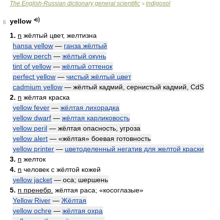
The English-Russian dictionary general scientific
indigosol
>
yellow
6
1.
n
жёлтый цвет, желтизна
hansa yellow
—
ганза жёлтый
yellow perch
—
жёлтый окунь
tint of yellow
—
жёлтый оттенок
perfect yellow
—
чистый жёлтый цвет
cadmium yellow
— жёлтый кадмий, сернистый кадмий, CdS
2.
n
жёлтая краска
yellow fever
—
жёлтая лихорадка
yellow dwarf
—
жёлтая карликовость
yellow peril
— жёлтая опасность, угроза
yellow alert
— «жёлтая» боевая готовность
yellow printer
—
цветоделенный негатив для желтой краски
3.
n
желток
4.
n
человек с жёлтой кожей
yellow jacket
— оса; шершень
5.
n пренебр.
жёлтая раса; «косоглазые»
Yellow River
—
Жёлтая
yellow ochre
—
жёлтая охра