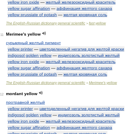
yellow iron oxide
—
желтый железооксидный краситель
yellow sugar affination
—
аффинация желтого сахара
yellow prussiate of potash
—
желтая кровяная соль
The English-Russian dictionary general scientific
fast yellow
>
Merimee's yellow
11
сурьмяный желтый пигмент
yellow printer
—
цветоделенный негатив для желтой краски
indigosol golden yellow
—
индигозоль золотистый желтый
yellow iron oxide
—
желтый железооксидный краситель
yellow sugar affination
—
аффинация желтого сахара
yellow prussiate of potash
—
желтая кровяная соль
The English-Russian dictionary general scientific
Merimee's yellow
>
mordant yellow
12
протравной желтый
yellow printer
—
цветоделенный негатив для желтой краски
indigosol golden yellow
—
индигозоль золотистый желтый
yellow iron oxide
—
желтый железооксидный краситель
yellow sugar affination
—
аффинация желтого сахара
yellow prussiate of potash
—
желтая кровяная соль