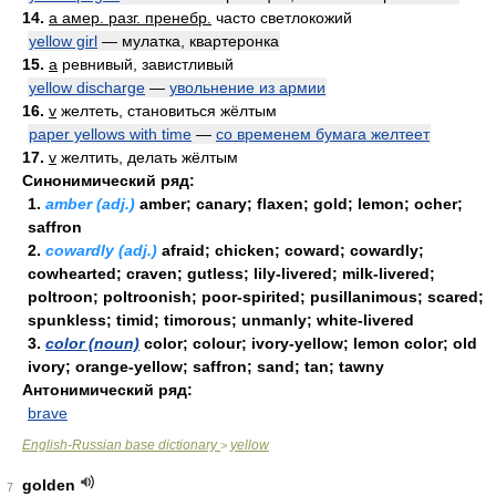
14.
a амер. разг. пренебр.
часто светлокожий
yellow girl
— мулатка, квартеронка
15.
a
ревнивый, завистливый
yellow discharge
—
увольнение из армии
16.
v
желтеть, становиться жёлтым
paper yellows with time
—
со временем бумага желтеет
17.
v
желтить, делать жёлтым
Синонимический ряд:
1.
amber (adj.)
amber; canary; flaxen; gold; lemon; ocher;
saffron
2.
cowardly (adj.)
afraid; chicken; coward; cowardly;
cowhearted; craven; gutless; lily-livered; milk-livered;
poltroon; poltroonish; poor-spirited; pusillanimous; scared;
spunkless; timid; timorous; unmanly; white-livered
3.
color (noun)
color; colour; ivory-yellow; lemon color; old
ivory; orange-yellow; saffron; sand; tan; tawny
Антонимический ряд:
brave
English-Russian base dictionary
yellow
>
golden
7