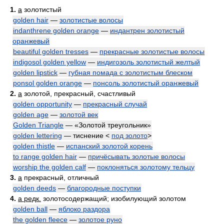
1.
a
золотистый
golden hair
—
золотистые волосы
indanthrene golden orange
—
индантрен золотистый
оранжевый
beautiful golden tresses
—
прекрасные золотистые волосы
indigosol golden yellow
—
индигозоль золотистый желтый
golden lipstick
—
губная помада с золотистым блеском
ponsol golden orange
—
понсоль золотистый оранжевый
2.
a
золотой, прекрасный, счастливый
golden opportunity
—
прекрасный случай
golden age
—
золотой век
Golden Triangle
— «Золотой треугольник»
golden lettering
— тиснение <
под золото
>
golden thistle
—
испанский золотой корень
to range golden hair
—
причёсывать золотые волосы
worship the golden calf
—
поклоняться золотому тельцу
3.
a
прекрасный, отличный
golden deeds
—
благородные поступки
4.
a редк.
золотосодержащий; изобилующий золотом
golden ball
—
яблоко раздора
the golden fleece
—
золотое руно