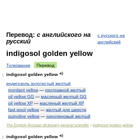
Перевод:
с английского на
с русского на
русский
английский
indigosol golden yellow
Толкование
Перевод
indigosol golden yellow
1
индигозоль золотистый желтый
mordant yellow
—
протравной желтый
oil yellow GG
—
масляный желтый GG
oil yellow XP
—
масляный желтый ХР
fast wool yellow
—
желтый для шерсти
quinoline yellow
—
хинолиновый желтый
The English-Russian dictionary general scientific
indigosol golden yellow
>
indigosol golden yellow
2