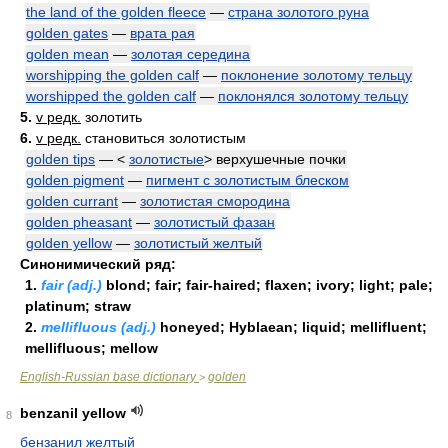
the land of the golden fleece
—
страна золотого руна
golden gates
—
врата рая
golden mean
—
золотая середина
worshipping the golden calf
—
поклонение золотому тельцу
worshipped the golden calf
—
поклонялся золотому тельцу
5.
v редк.
золотить
6.
v редк.
становиться золотистым
golden tips
— <
золотистые
> верхушечные почки
golden pigment
—
пигмент с золотистым блеском
golden currant
—
золотистая смородина
golden pheasant
—
золотистый фазан
golden yellow
—
золотистый желтый
Синонимический ряд:
1.
fair (adj.)
blond; fair; fair-haired; flaxen; ivory; light; pale;
platinum; straw
2.
mellifluous (adj.)
honeyed; Hyblaean; liquid; mellifluent;
mellifluous; mellow
English-Russian base dictionary
golden
>
benzanil yellow
8
бензанил желтый