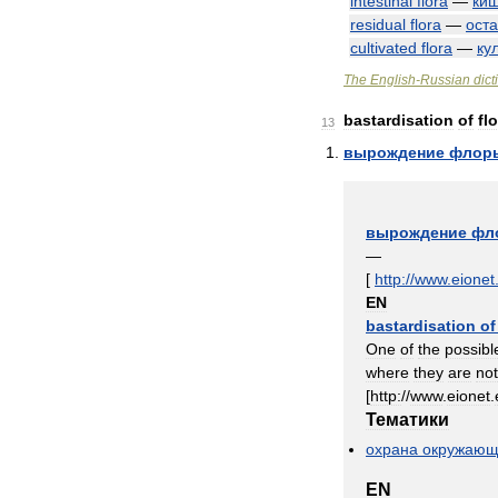
intestinal
flora
—
ки
residual
flora
—
ост
cultivated
flora
—
ку
The
English
-
Russian
dict
bastardisation
of
fl
13
вырождение
флор
вырождение
фл
—
[
http:
//
www
.
eionet
EN
bastardisation
of
One
of
the
possibl
where
they
are
not
[
http:
//
www
.
eionet
.
Тематики
охрана
окружающ
EN