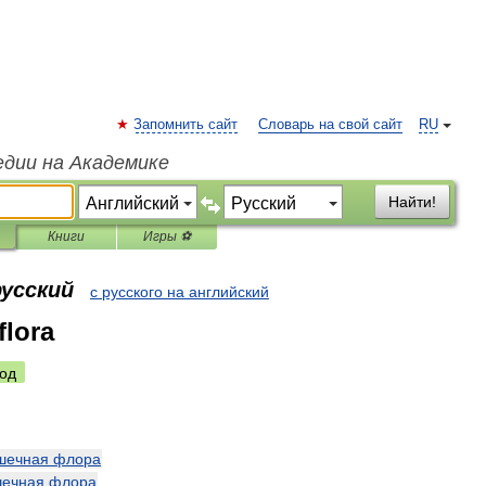
Запомнить сайт
Словарь на свой сайт
RU
едии на Академике
Найти!
Книги
Игры ⚽
русский
с русского на английский
flora
од
шечная
флора
шечная
флора