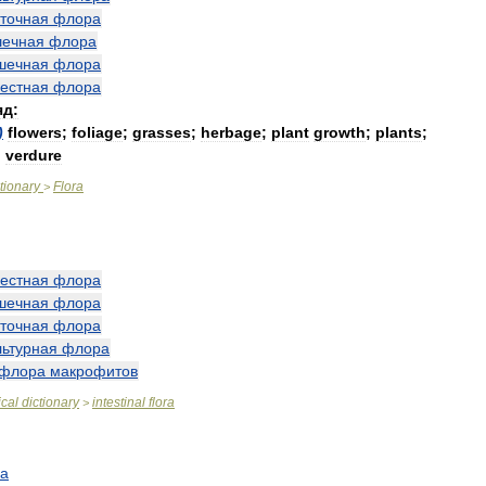
аточная
флора
шечная
флора
шечная
флора
естная
флора
яд:
)
flowers
;
foliage
;
grasses
;
herbage
;
plant
growth
;
plants
;
;
verdure
tionary
Flora
>
естная
флора
шечная
флора
аточная
флора
льтурная
флора
флора
макрофитов
cal
dictionary
intestinal
flora
>
а