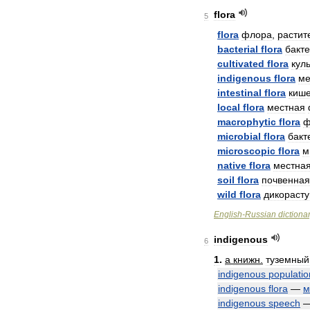
flora
5
flora
флора
,
растит
bacterial
flora
бакт
cultivated
flora
кул
indigenous
flora
ме
intestinal
flora
киш
local
flora
местная
macrophytic
flora
ф
microbial
flora
бакт
microscopic
flora
м
native
flora
местна
soil
flora
почвенная
wild
flora
дикораст
English
-
Russian
dictiona
indigenous
6
1
.
a
книжн
.
туземный
indigenous
populatio
indigenous
flora
—
м
indigenous
speech