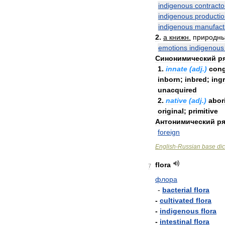
indigenous
contracto
indigenous
producti
indigenous
manufact
2
.
a
книжн
.
природн
emotions
indigenous
Синонимический
р
1
.
innate
(
adj
.)
cong
inborn
;
inbred
;
ing
unacquired
2
.
native
(
adj
.)
abor
original
;
primitive
Антонимический
ря
foreign
English
-
Russian
base
dic
flora
7
флора
-
bacterial
flora
-
cultivated
flora
-
indigenous
flora
-
intestinal
flora