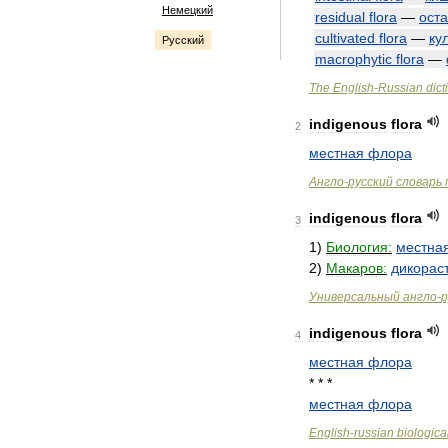
Немецкий
residual
flora
—
ост
cultivated
flora
—
ку
Русский
macrophytic
flora
—
The
English
-
Russian
dict
indigenous
flora
2
местная
флора
Англо
-
русский
словарь
indigenous
flora
3
1
)
Биология:
местна
2
)
Макаров:
дикорас
Универсальный
англо
-
р
indigenous
flora
4
местная
флора
* * *
местная
флора
English
-
russian
biologica