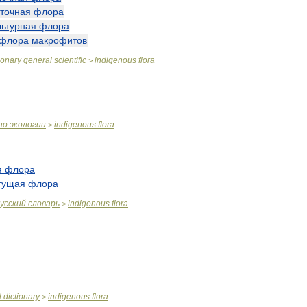
аточная
флора
льтурная
флора
флора
макрофитов
ionary
general
scientific
indigenous
flora
>
по
экологии
indigenous
flora
>
я
флора
тущая
флора
усский
словарь
indigenous
flora
>
l
dictionary
indigenous
flora
>