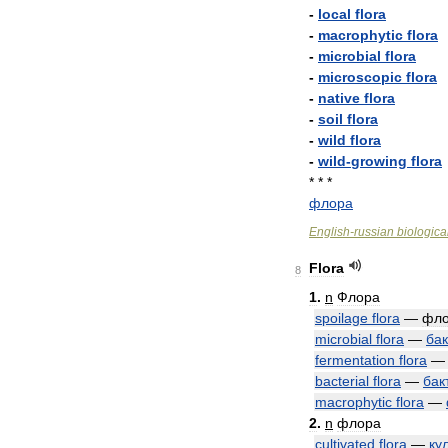
-
local
flora
-
macrophytic
flora
-
microbial
flora
-
microscopic
flora
-
native
flora
-
soil
flora
-
wild
flora
-
wild
-
growing
flora
* * *
флора
English
-
russian
biologica
Flora
8
1
.
n
Флора
spoilage
flora
—
фл
microbial
flora
—
ба
fermentation
flora
bacterial
flora
—
бак
macrophytic
flora
—
2
.
n
флора
cultivated
flora
—
ку