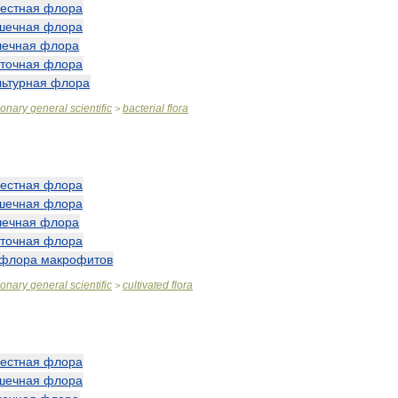
естная
флора
шечная
флора
шечная
флора
аточная
флора
льтурная
флора
ionary
general
scientific
bacterial
flora
>
естная
флора
шечная
флора
шечная
флора
аточная
флора
флора
макрофитов
ionary
general
scientific
cultivated
flora
>
естная
флора
шечная
флора