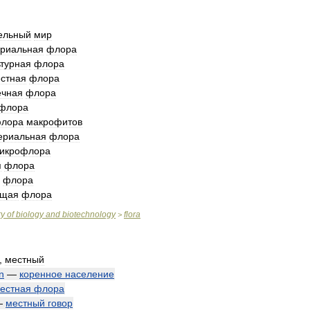
ельный
мир
ериальная
флора
ьтурная
флора
стная
флора
ечная
флора
флора
лора
макрофитов
ериальная
флора
икрофлора
я
флора
флора
ущая
флора
ry
of
biology
and
biotechnology
flora
>
,
местный
n
—
коренное
население
естная
флора
—
местный
говор