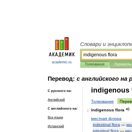
Словари и энциклоп
academic.ru
Толкования
Переводы
Перевод:
с английского на 
indigenous 
С русского на:
Английский
Толкование
Перев
С английского на:
indigenous
flora
1
Все языки
местная
флора
indestinal
flora
—
ки
Испанский
intestinal
flora
—
ки