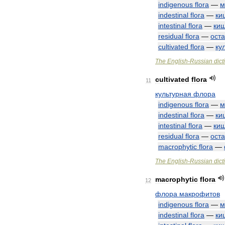
indigenous
flora
—
м
indestinal
flora
—
ки
intestinal
flora
—
ки
residual
flora
—
ост
cultivated
flora
—
ку
The
English
-
Russian
dict
cultivated
flora
11
культурная
флора
indigenous
flora
—
м
indestinal
flora
—
ки
intestinal
flora
—
ки
residual
flora
—
ост
macrophytic
flora
—
The
English
-
Russian
dict
macrophytic
flora
12
флора
макрофитов
indigenous
flora
—
м
indestinal
flora
—
ки