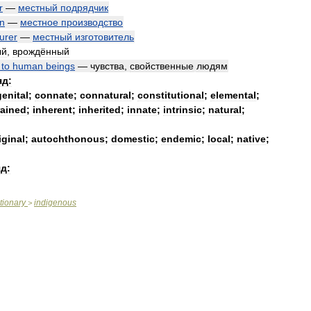
r
—
местный
подрядчик
on
—
местное
производство
urer
—
местный
изготовитель
ый
,
врождённый
to
human
beings
—
чувства
,
свойственные
людям
яд:
enital
;
connate
;
connatural
;
constitutional
;
elemental
;
rained
;
inherent
;
inherited
;
innate
;
intrinsic
;
natural
;
iginal
;
autochthonous
;
domestic
;
endemic
;
local
;
native
;
д:
tionary
indigenous
>