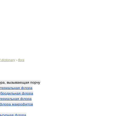
l
dictionary
flora
>
ора
,
вызывающая
порчу
ктериальная
флора
—
бродильная
флора
териальная
флора
флора
макрофитов
льтурная
флора