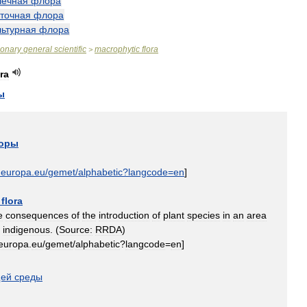
шечная
флора
аточная
флора
льтурная
флора
ionary
general
scientific
macrophytic
flora
>
ora
ы
оры
.
europa
.
eu
/
gemet
/
alphabetic
?
langcode
=
en
]
flora
e
consequences
of
the
introduction
of
plant
species
in
an
area
indigenous
. (
Source:
RRDA
)
europa
.
eu
/
gemet
/
alphabetic
?
langcode
=
en
]
ей
среды