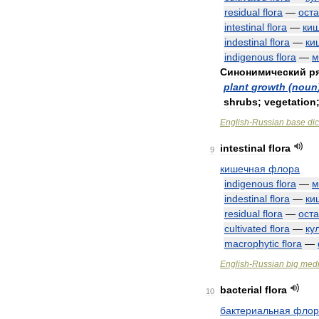
residual
flora
—
ост
intestinal
flora
—
ки
indestinal
flora
—
ки
indigenous
flora
—
м
Синонимический
р
plant
growth
(
noun
shrubs
;
vegetation
English
-
Russian
base
dic
intestinal
flora
9
кишечная
флора
indigenous
flora
—
м
indestinal
flora
—
ки
residual
flora
—
ост
cultivated
flora
—
ку
macrophytic
flora
—
English
-
Russian
big
medi
bacterial
flora
10
бактериальная
флор